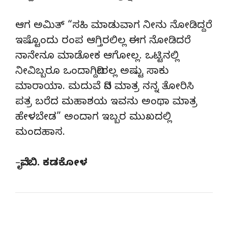
ಆಗ ಅಮಿತ್ “ಸಹಿ ಮಾಡುವಾಗ ನೀನು ನೋಡಿದ್ದರೆ
ಇಷ್ಟೊಂದು ರಂಪ ಆಗ್ತಿರಲಿಲ್ಲ ಈಗ ನೋಡಿದರೆ
ನಾನೇನೂ ಮಾಡೋಕ ಆಗೋಲ್ಲ. ಒಟ್ಟಿನಲ್ಲಿ
ನೀವಿಬ್ಬರೂ ಒಂದಾಗಿದ್ದೀರಲ್ಲ ಅಷ್ಟು ಸಾಕು
ಮಾರಾಯಾ. ಮದುವೆ ದಿನ ಮಾತ್ರ ನನ್ನ ತೋರಿಸಿ
ಪತ್ರ ಬರೆದ ಮಹಾಶಯ ಇವನು ಅಂಥಾ ಮಾತ್ರ
ಹೇಳಬೇಡ” ಅಂದಾಗ ಇಬ್ಬರ ಮುಖದಲ್ಲಿ
ಮಂದಹಾಸ.
–
ವೈ. ಬಿ. ಕಡಕೋಳ