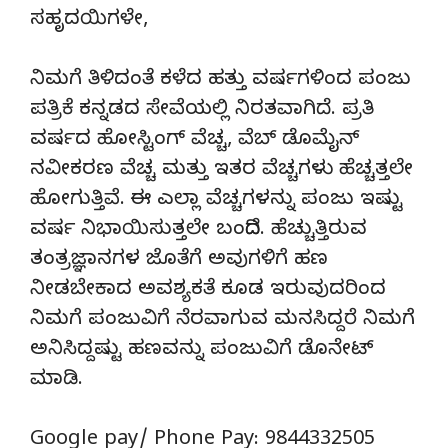
ಸಹೃದಯಿಗಳೇ,
ನಿಮಗೆ ತಿಳಿದಂತೆ ಕಳೆದ ಹತ್ತು ವರ್ಷಗಳಿಂದ ಪಂಜು
ಪತ್ರಿಕೆ ಕನ್ನಡದ ಸೇವೆಯಲ್ಲಿ ನಿರತವಾಗಿದೆ. ಪ್ರತಿ
ವರ್ಷದ ಹೋಸ್ಟಿಂಗ್‌ ವೆಚ್ಚ, ವೆಬ್‌ ಡೊಮೈನ್‌
ನವೀಕರಣ ವೆಚ್ಚ ಮತ್ತು ಇತರ ವೆಚ್ಚಗಳು ಹೆಚ್ಚತ್ತಲೇ
ಹೋಗುತ್ತಿವೆ. ಈ ಎಲ್ಲಾ ವೆಚ್ಚಗಳನ್ನು ಪಂಜು ಇಷ್ಟು
ವರ್ಷ ನಿಭಾಯಿಸುತ್ತಲೇ ಬಂದಿದೆ. ಹೆಚ್ಚುತ್ತಿರುವ
ತಂತ್ರಜ್ಞಾನಗಳ ಜೊತೆಗೆ ಅವುಗಳಿಗೆ ಹಣ
ನೀಡಬೇಕಾದ ಅವಶ್ಯಕತೆ ಕೂಡ ಇರುವುದರಿಂದ
ನಿಮಗೆ ಪಂಜುವಿಗೆ ನೆರವಾಗುವ ಮನಸಿದ್ದರೆ ನಿಮಗೆ
ಅನಿಸಿದ್ದಷ್ಟು ಹಣವನ್ನು ಪಂಜುವಿಗೆ ಡೊನೇಟ್‌
ಮಾಡಿ.
Google pay/ Phone Pay: 9844332505