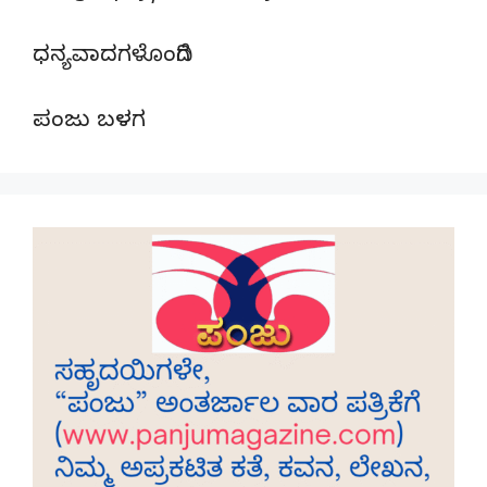
ಧನ್ಯವಾದಗಳೊಂದಿಗೆ
ಪಂಜು ಬಳಗ