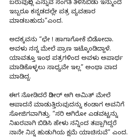
ಬರುವುದಿಲ್ಲ ಎನ್ನುವ ಸಂಗತಿ ತಿಳಿಸಿಬಿಡು ಇನ್ಮುಂದೆ
ಇಬ್ಬರೂ ಕನ್ನಡದಲ್ಲೇ ಪತ್ರ ವ್ಯವಹಾರ
ಮಾಡಬಹುದು”ಎಂದ.
ಅದಕ್ಕವನು “ಛೇ ! ಹಾಗಾಗೋಕೆ ಬಿಡೋದಾ.
ಅವಳು ನನ್ನ ಮೇಲೆ ಪ್ರಾಣ ಇಟ್ಕೊಂಡಿದ್ದಾಳೆ.
ಯಾವತ್ತೂ ಇಂಥ ಪತ್ರಗಳಿಂದ ಅವಳು ಅಪಾರ್ಥ
ಮಾಡಿಕೊಳ್ಳಲು ಸಾಧ್ಯವೇ ಇಲ್ಲ” ಅಂಥಾ ವಾದ
ಮಾಡಿದ್ದ.
ಈಗ ನೋಡಿದರೆ ದಿಡೀರ್ ಆಗಿ ಅಮಿತ್ ಮೇಲೆ
ಆಪಾದನೆ ಮಾಡುತ್ತಿರುವುದನ್ನು ಕಂಡಾಗ ಅವನಿಗೆ
ಸೋಜಿಗವಾಗಿತ್ತು. “ಸರಿ ಆಗಿರೋ ಎಡವಟ್ಟನ್ನು
ನಿಖರವಾಗಿ ಬಿಡಿಸಿ ಹೇಳು ನನ್ನಿಂದ ತಪ್ಪಾಗಿದ್ದರೆ
ನಾನೇ ನಿನ್ನ ಹುಡುಗಿಯ ಕ್ಷಮೆ ಯಾಚಿಸುವೆ” ಎಂದ.