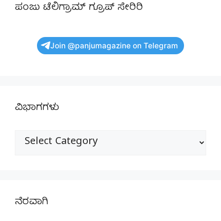
ಪಂಜು ಟೆಲಿಗ್ರಾಮ್ ಗ್ರೂಪ್ ಸೇರಿರಿ
Join @panjumagazine on Telegram
ವಿಭಾಗಗಳು
ವಿಭಾಗಗಳು
ನೆರವಾಗಿ