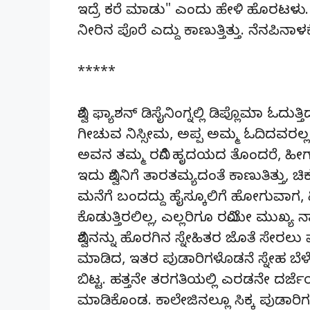
ಇದ್ರೆ ಕರೆ ಮಾಡು" ಎಂದು ಹೇಳಿ ಹೊರಟಳು. ಅವ
ನೀರಿನ ಪೊರೆ ಎದ್ದು ಕಾಣುತ್ತಿತ್ತು. ನೆನಪಿನಾಳ
*****
ವಿಶ್ವ ಫ್ಯಾಶನ್ ಡಿಸೈನಿಂಗ್ನಲ್ಲಿ ಡಿಪ್ಲೊಮಾ ಓದುತ್ತ
ಗೀಚುವ ನಿಸ್ಸೀಮ, ಅಪ್ಪ ಅಮ್ಮ ಓದಿದವರಲ್ಲ ಮ
ಅವನ ತಮ್ಮ ರವಿಗೆ ಹೃದಯದ ತೊಂದರೆ, ಹೀಗಾಗ
ಇದು ವಿಶ್ವನಿಗೆ ತಾರತಮ್ಯದಂತೆ ಕಾಣುತಿತ್ತು, ಚಿ
ಮನೆಗೆ ಬಂದದ್ದು ಹೈಸ್ಕೂಲಿಗೆ ಹೋಗುವಾಗ,
ಕೊಡುತ್ತಿರಲಿಲ್ಲ, ಎಲ್ಲರಿಗೂ ರವಿಯೇ ಮುಖ್ಯ
ವಿಶ್ವನನ್ನು ಹೊರಗಿನ ಸ್ನೇಹಿತರ ಜೊತೆ ಸೇರಲು ಪ
ಮಾಡಿದ, ಇತರ ಪುಡಾರಿಗಳೊಡನೆ ಸ್ನೇಹ ಬೆಳೆಸುತ
ಬಿಟ್ಟ. ಹತ್ತನೇ ತರಗತಿಯಲ್ಲಿ ಎರಡನೇ ದರ್ಜ
ಮಾಡಿಕೊಂಡ. ಕಾಲೇಜಿನಲ್ಲೂ ಸಿಕ್ಕ ಪುಡಾರ