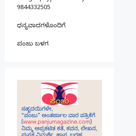
9844332505
ಧನ್ಯವಾದಗಳೊಂದಿಗೆ
ಪಂಜು ಬಳಗ