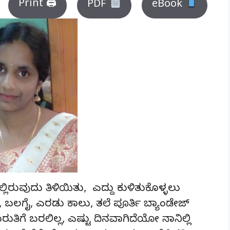
Print 🖨
PDF
eBook
ೆಯಲ್ಲಿರುವುದು ತಿಳಿಯಿತು, ಎದ್ದು ಕುಳಿತುಕೊಳ್ಳಲು
ಲಗೈ, ಎರಡು ಕಾಲು, ತಲೆ ಪೂರ್ತಿ ಬ್ಯಾಂಡೇಜ್
ರುತಿಗೆ ಬರಲಿಲ್ಲ, ಎಷ್ಟು ದಿನವಾಗಿದೆಯೋ ನಾನಿಲ್ಲಿ