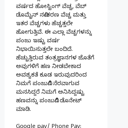
ವರ್ಷದ ಹೋಸ್ಟಿಂಗ್‌ ವೆಚ್ಚ, ವೆಬ್‌
ಡೊಮೈನ್‌ ನವೀಕರಣ ವೆಚ್ಚ ಮತ್ತು
ಇತರ ವೆಚ್ಚಗಳು ಹೆಚ್ಚತ್ತಲೇ
ಹೋಗುತ್ತಿವೆ. ಈ ಎಲ್ಲಾ ವೆಚ್ಚಗಳನ್ನು
ಪಂಜು ಇಷ್ಟು ವರ್ಷ
ನಿಭಾಯಿಸುತ್ತಲೇ ಬಂದಿದೆ.
ಹೆಚ್ಚುತ್ತಿರುವ ತಂತ್ರಜ್ಞಾನಗಳ ಜೊತೆಗೆ
ಅವುಗಳಿಗೆ ಹಣ ನೀಡಬೇಕಾದ
ಅವಶ್ಯಕತೆ ಕೂಡ ಇರುವುದರಿಂದ
ನಿಮಗೆ ಪಂಜುವಿಗೆ ನೆರವಾಗುವ
ಮನಸಿದ್ದರೆ ನಿಮಗೆ ಅನಿಸಿದ್ದಷ್ಟು
ಹಣವನ್ನು ಪಂಜುವಿಗೆ ಡೊನೇಟ್‌
ಮಾಡಿ.
Google pay/ Phone Pay: