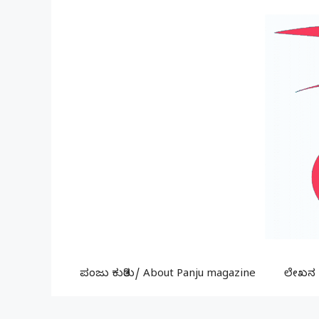
Skip
to
content
ಪಂಜು ಕುರಿತು/ About Panju magazine
ಲೇಖನ ಕ