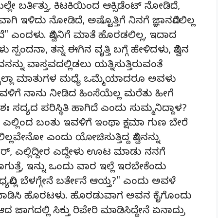
್ಲೇ ಬರ್ತಿತ್ತು, ಕಿಟಕಿಯಿಂದ ಆಕ್ಸಿಡೆಂಟ್ ನೋಡಿದೆ,
 ಇಳಿದು ನೋಡಿದೆ, ಅಷ್ಟೊತ್ತಿಗೆ ನಿನಗೆ ಜ್ಞಾನವಿರಲಿಲ್ಲ
ೆ" ಎಂದಳು. ವಿಶ್ವನಿಗೆ ಮಾತೆ ಹೊರಡಲಿಲ್ಲ, ಇದಾದ
ಂದನಾ, ತನ್ನ ಈಗಿನ ವೃತ್ತಿ ಬಗ್ಗೆ ಹೇಳಿದಳು, ವಿಶ್ವನ
್ನು ವಾಸ್ತವದಲ್ಲಿಡಲು ಯತ್ನಿಸುತ್ತಿರುವಂತೆ
 ಇಷ್ಟೆಲ್ಲಾ ಮಾತುಗಳ ಮಧ್ಯೆ ಒಮ್ಮೆಯಾದರೂ ಅವಳು
 ಇವಳಿಗೆ ನಾನು ನೀಡಿದ ಹಿಂಸೆಯೆಲ್ಲ ಮರೆತು ಹೀಗೆ
ಃ ಸದ್ಯದ ಪರಿಸ್ಥಿತಿ ಹಾಗಿದೆ ಎಂದು ಸುಮ್ಮನಿದ್ದಾಳ?
ಲಿಂದ ಬಂತು ಇವಳಿಗೆ ಇಂಥಾ ಕ್ಷಮಾ ಗುಣ ಬೇರೆ
ರಲಿಲ್ಲವೇನೋ ಎಂದು ಯೋಚಿಸುತ್ತಿದ್ದ ವಿಶ್ವನನ್ನು
ಸರ್, ಎಲ್ಲಿದ್ದೀರ ಎದ್ದೇಳು ಊಟ ಮಾಡು ನನಗೆ
ಗುತ್ತೆ, ಇನ್ನು ಒಂದು ವಾರ ಇಲ್ಲೆ ಇರಬೇಕೆಂದು
ಧ್ಯವಿಲ್ಲ ಬೆಳಗ್ಗೇನೆ ಬರ್ತೇನೆ ಆಯ್ತ?" ಎಂದು ಅವಳೆ
 ಮಾಡಿಸಿ ಹೊರಟಳು. ಹೊರಡುವಾಗ ಅವನ ಕೈಗೊಂದು
 ಜಾಗದಲ್ಲಿ ಸಿಕ್ತು ರಿಪೇರಿ ಮಾಡಿಸಿದ್ದೇನೆ ಏನಾದ್ರು