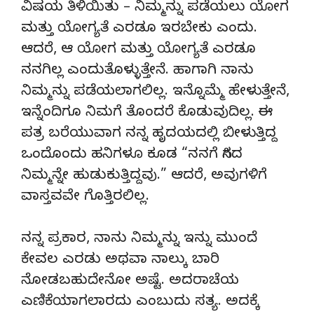
ವಿಷಯ ತಿಳಿಯಿತು – ನಿಮ್ಮನ್ನು ಪಡೆಯಲು ಯೋಗ
ಮತ್ತು ಯೋಗ್ಯತೆ ಎರಡೂ ಇರಬೇಕು ಎಂದು.
ಆದರೆ, ಆ ಯೋಗ ಮತ್ತು ಯೋಗ್ಯತೆ ಎರಡೂ
ನನಗಿಲ್ಲ ಎಂದುತೊಳ್ಳುತ್ತೇನೆ. ಹಾಗಾಗಿ ನಾನು
ನಿಮ್ಮನ್ನು ಪಡೆಯಲಾಗಲಿಲ್ಲ. ಇನ್ನೊಮ್ಮೆ ಹೇಳುತ್ತೇನೆ,
ಇನ್ನೆಂದಿಗೂ ನಿಮಗೆ ತೊಂದರೆ ಕೊಡುವುದಿಲ್ಲ. ಈ
ಪತ್ರ ಬರೆಯುವಾಗ ನನ್ನ ಹೃದಯದಲ್ಲಿ ಬೀಳುತ್ತಿದ್ದ
ಒಂದೊಂದು ಹನಿಗಳೂ ಕೂಡ “ನನಗೆ ಸಿಗದ
ನಿಮ್ಮನ್ನೇ ಹುಡುಕುತ್ತಿದ್ದವು.” ಆದರೆ, ಅವುಗಳಿಗೆ
ವಾಸ್ತವವೇ ಗೊತ್ತಿರಲಿಲ್ಲ.
ನನ್ನ ಪ್ರಕಾರ, ನಾನು ನಿಮ್ಮನ್ನು ಇನ್ನು ಮುಂದೆ
ಕೇವಲ ಎರಡು ಅಥವಾ ನಾಲ್ಕು ಬಾರಿ
ನೋಡಬಹುದೇನೋ ಅಷ್ಟೆ. ಅದರಾಚೆಯ
ಎಣಿಕೆಯಾಗಲಾರದು ಎಂಬುದು ಸತ್ಯ. ಅದಕ್ಕೆ