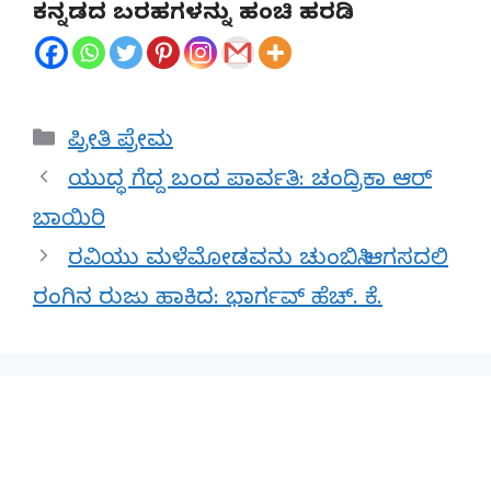
ಕನ್ನಡದ ಬರಹಗಳನ್ನು ಹಂಚಿ ಹರಡಿ
Categories
ಪ್ರೀತಿ ಪ್ರೇಮ
ಯುದ್ಧ ಗೆದ್ದ ಬಂದ ಪಾರ್ವತಿ: ಚಂದ್ರಿಕಾ ಆರ್
ಬಾಯಿರಿ
ರವಿಯು ಮಳೆಮೋಡವನು ಚುಂಬಿಸಿ ಆಗಸದಲಿ
ರಂಗಿನ ರುಜು ಹಾಕಿದ: ಭಾರ್ಗವ್‌ ಹೆಚ್.‌ ಕೆ.