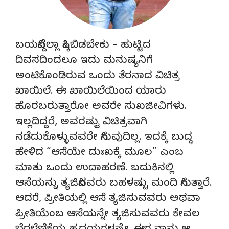
ಬಯಸಿದ್ದೆಲ್ಲಾ ಸಿಕ್ಕಿಬಿಡಬೇಕು – ಹುಟ್ಟಿದ
ದಿವಸದಿಂದಲೂ ಇದು ಮನುಷ್ಯನಿಗೆ
ಅಂಟಿಕೊಂಡಿರುವ ಒಂದು ತೆರನಾದ ವಿಚಿತ್ರ
ಖಾಯಿಲೆ. ಈ ಖಾಯಿಲೆಯಿಂದ ಯಾರು
ಹೊರಬರುತ್ತಾರೋ ಅವರೇ ಸುಖಜೀವಿಗಳು.
ಇಲ್ಲದಿದ್ದರೆ, ಅವರಷ್ಟು ವಿಚಿತ್ರವಾಗಿ
ನಡೆದುಕೊಳ್ಳುವವರೇ ಸಿಗುವುದಿಲ್ಲ. ಇದಕ್ಕೆ ಬುದ್ಧ
ಹೇಳಿದ “ಆಸೆಯೇ ದುಃಖಕ್ಕೆ ಮೂಲ” ಎಂಬ
ಮಾತು ಒಂದು ಉದಾಹರಣೆ. ಬದುಕಿನಲ್ಲಿ
ಆಸೆಯನ್ನು ತ್ಯಜಿಸಿದವರು ಬಹಳಷ್ಟು ಮಂದಿ ಸಿಗುತ್ತಾರೆ.
ಆದರೆ, ಪ್ರೀತಿಯಲ್ಲಿ ಆಸೆ ತ್ಯಜಿಸುವವರು ಅಥವಾ
ಪ್ರೀತಿಯೆಂಬ ಆಸೆಯನ್ನೇ ತ್ಯಜಿಸುವವರು ಕೇವಲ