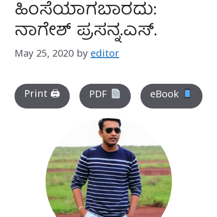
ಹಿಂಸೆಯಾಗಬಾರದು:
ನಾಗೇಶ್ ಪ್ರಸನ್ನ.ಎಸ್.
May 25, 2020
by
editor
Print 🖨
PDF
eBook