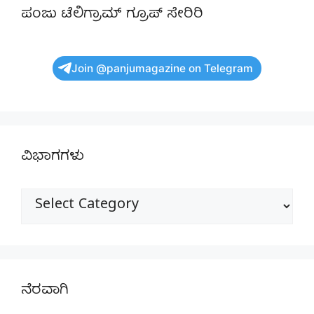
ಪಂಜು ಟೆಲಿಗ್ರಾಮ್ ಗ್ರೂಪ್ ಸೇರಿರಿ
Join @panjumagazine on Telegram
ವಿಭಾಗಗಳು
ವಿಭಾಗಗಳು
ನೆರವಾಗಿ