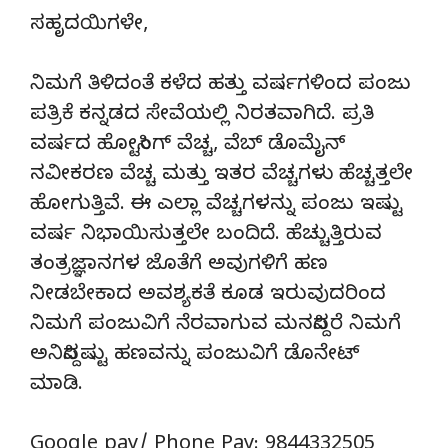
ಸಹೃದಯಿಗಳೇ,
ನಿಮಗೆ ತಿಳಿದಂತೆ ಕಳೆದ ಹತ್ತು ವರ್ಷಗಳಿಂದ ಪಂಜು
ಪತ್ರಿಕೆ ಕನ್ನಡದ ಸೇವೆಯಲ್ಲಿ ನಿರತವಾಗಿದೆ. ಪ್ರತಿ
ವರ್ಷದ ಹೋಸ್ಟಿಂಗ್‌ ವೆಚ್ಚ, ವೆಬ್‌ ಡೊಮೈನ್‌
ನವೀಕರಣ ವೆಚ್ಚ ಮತ್ತು ಇತರ ವೆಚ್ಚಗಳು ಹೆಚ್ಚತ್ತಲೇ
ಹೋಗುತ್ತಿವೆ. ಈ ಎಲ್ಲಾ ವೆಚ್ಚಗಳನ್ನು ಪಂಜು ಇಷ್ಟು
ವರ್ಷ ನಿಭಾಯಿಸುತ್ತಲೇ ಬಂದಿದೆ. ಹೆಚ್ಚುತ್ತಿರುವ
ತಂತ್ರಜ್ಞಾನಗಳ ಜೊತೆಗೆ ಅವುಗಳಿಗೆ ಹಣ
ನೀಡಬೇಕಾದ ಅವಶ್ಯಕತೆ ಕೂಡ ಇರುವುದರಿಂದ
ನಿಮಗೆ ಪಂಜುವಿಗೆ ನೆರವಾಗುವ ಮನಸಿದ್ದರೆ ನಿಮಗೆ
ಅನಿಸಿದ್ದಷ್ಟು ಹಣವನ್ನು ಪಂಜುವಿಗೆ ಡೊನೇಟ್‌
ಮಾಡಿ.
Google pay/ Phone Pay: 9844332505