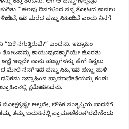
ನು ಕಿತ್ತು ತಂದನು. ಆಗ ಆ ಹಣ್ಣುಗಳೆಲ್ಲವೂ
್ನು ಕುರಿತು “’ಹಲವು ದಿನಗಳಿಂದ ನನ್ನ ತೋಟದ ಕಾವಲು
ಯಾಗಿವೆ, ಯಾವ ಮರದ ಹಣ್ಣು ಸಿಹಿಯಾಗಿವೆ ಎಂದು ನಿನಗೆ
ು “ಏಕೆ ನಗುತ್ತಿರುವೆ?” ಎಂದನು. ಇಬ್ರಾಹಿಂ
ವದು ತೋಟವನ್ನು ಕಾಯುವುದಕ್ಕಾಗಿಯೇ ಹೊರತು
 ಆಜ್ಞೆ ಇಲ್ಲದೇ ನಾನು ಹಣ್ಣುಗಳನ್ನು ಹೇಗೆ ತಿನ್ನಲು
ದ ಮೇಲೆ ನನಗೆ ಯಾವ ಹಣ್ಣು ಸಿಹಿ, ಯಾವ ಹಣ್ಣು ಹುಳಿ
ಧನಿಕನು ಇಬ್ರಾಹಿಂನ ಪ್ರಾಮಾಣಿಕತೆಯನ್ನು ಕಂಡು
ರಾಹಿಂನಲ್ಲಿ ಕ್ಷಮೆಯಾಚಿಸಿದನು.
ಕ್ಷಕ್ಕಷ್ಟೇ ಅಲ್ಲದೇ, ಲೌಕಿಕ ಸಂತೃಪ್ತಿಯ ಸಾಧನೆಗೆ
ಮ್ಮ ತಮ್ಮ ಬದುಕಿನಲ್ಲಿ ಪ್ರಾಮಾಣಿಕರಾಗಿರಬೇಕೆಂದು