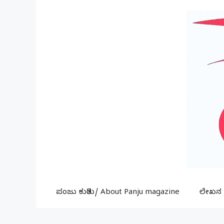
Skip
to
content
ಪಂಜು ಕುರಿತು/ About Panju magazine
ಲೇಖನ ಕ