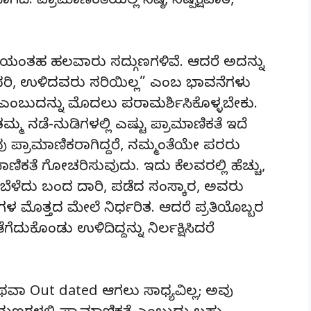
. ಪ್ರಾಮಾಣಿಕತೆಯಲ್ಲಿ ನಿಷ್ಠೆ, ನಿಷ್ಪಕ್ಷಪಾತ,
ಣಿಕತೆಯಂತಹ ಹಲವಾರು ಸದ್ಗುಣಗಳಿವೆ. ಆದರೆ ಅದನ್ನು
 ಸರಿ, ಉಳಿದವರು ಸರಿಯಿಲ್ಲ” ಎಂಬ ಭಾವನೆಗಳು
್ಟರೇ? ಎಂಬುದನ್ನು ಮೊದಲು ಪರಾಮರ್ಶಿಸಿಕೊಳ್ಳಬೇಕು.
ಮ ನಡೆ-ನುಡಿಗಳಲ್ಲಿ ಎಷ್ಟು ಪ್ರಾಮಾಣಿಕತೆ ಇದೆ
 ಪ್ರಾಮಾಣಿಕರಾಗಿದ್ದರೆ, ನಮ್ಮಂತೆಯೇ ಪರರು
ಾಣಿಕತೆ ಗೋಚರಿಸುವುದು. ಇದು ಕೆಲವರಲ್ಲಿ ಹೆಚ್ಚು,
ಬೆಳೆದು ಬಂದ ದಾರಿ, ಪಡೆದ ಸಂಸ್ಕಾರ, ಅವರು
ೊತ್ತದ ಮೇಲೆ ನಿರ್ಧರಿತ. ಆದರೆ ಪ್ರತಿಯೊಬ್ಬರ
ದುಕೊಂಡು ಉಳಿದಿದ್ದನ್ನು ನಿರ್ಲಕ್ಷಿಸಿದರೆ
ಥವಾ Out dated ಆಗಲು ಸಾಧ್ಯವಿಲ್ಲ; ಅವು