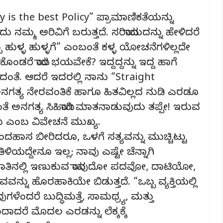
ty is the best Policy” ಪ್ರಾಮಾಣಿಕತೆಯನ್ನು
ಮ್ಮ ಅರಿವಿಗೆ ಬರುತ್ತದೆ. ಸರಿಯಾದುದನ್ನು ಹೇಳಿದರೆ
ುಳ್ಳ ಹುಳ್ಳಗೆ” ಎಂಬಂತೆ ಕಳ್ಳ ಯೋಚನೆಗಳಿಲ್ಲದೇ
ಕೊಂಡರೆ ಯಾರ ಭಯವೇಕೆ? ಇದ್ದದ್ದನ್ನು ಇದ್ದ ಹಾಗೆ
ೆ. ಆದರೆ ಇದರಲ್ಲಿ ನಾನು “Straight
ತ್ಯ ನೇರವಂತಿಕೆ ಹಾಗೂ ಹಿತವಿಲ್ಲದ ನುಡಿ ಎರಡೂ
ೆದಂತೆ ಅನಗತ್ಯ ಸಿಹಿಯಾಗಿ ಮಾತನಾಡುವುದು ತಪ್ಪೇ! ಇರುವ
ಕು ಎಂಬ ವಿವೇಚನೆ ಮುಖ್ಯ.
ದಹಾಸ ಬೀರಿದರೂ, ಒಳಗೆ ಸತ್ಯವನ್ನು ಮುಚ್ಚಿಟ್ಟು
ಳಿಯದ್ದೇನೂ ಇಲ್ಲ; ನಾವು ಎಷ್ಟೇ ಚೆನ್ನಾಗಿ
 ಮಾತಿನಲ್ಲಿ ಇಣುಕುವ ಯಾವುದೋ ಪದವೋ, ದಾಟಿಯೋ,
್ನು ಹೊರಹಾಕಿಯೇ ಬಿಡುತ್ತದೆ. “ಒಬ್ಬ ವ್ಯಕ್ತಿಯಲ್ಲಿ
ದರೆ ಬುದ್ಧಿಮತ್ತೆ, ಸಾಮಥ್ರ್ಯ, ಮತ್ತು
ದಾದರೆ ಮೊದಲ ಎರಡನ್ನು ಲೆಕ್ಕಕ್ಕೆ