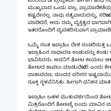
ಎಂದೆಂದಿಗೂ ಪ್ರಸ್ತುತವೇ; ಹೀಗಾಗಿ ಇಂಥ ಸ
ಮುಖ್ಯವಾದ ಒಂದು ವಜ್ರ, ಪ್ರಾಮಾಣಿಕತೆಯನ್
ಕಷ್ಟವೇನಲ್ಲ. ನಾವು ಸತ್ಯವಾದುದನ್ನು, ಸರಿಯಾ
ಮಾಡಿದರೆ, ಅದು ನಮ್ಮ ವ್ಯಕ್ತಿತ್ವದ ಭಾಗವಾಗ
ಇತರರೊಂದಿಗೆ ವ್ಯವಹರಿಸುವಾಗ ಪ್ರಾಮಾಣ
ಒಮ್ಮೆ ಸಂತ ಇಬ್ರಾಹಿಂ ದೇಶ ಸಂಚರಿಸುತ್ತ 
ಇಬ್ರಾಹಿಂನ ಸಾಧಾರಣ ಉಡುಪನ್ನು ಕಂಡು 
ಭಾವಿಸಿದನು. ಅವನಿಗೆ ತೋಟ ಕಾಯಲು ಆಳು ಬೇ
ತೋಟದ ಕಾವಲು ಮಾಡುವೆಯಾ?” ಎಂದು ಕೇಳ
ವಾತಾವರಣ, ಸುಂದರ ಪರಿಸರ ಇಷ್ಟವಾಯಿತ
ಸೂಕ್ತ ಸ್ಥಳವೆನಿಸಿತು. ಹೀಗಾಗಿ ಧನಿಕನ ಮಾತನ
ಇಬ್ರಾಹಿಂ ಬಹಳ ಮುತುವರ್ಜಿಯಿಂದ ತೋಟದ 
ಮಿತ್ರರೊಂದಿಗೆ ತೋಟಕ್ಕೆ ಬಂದು ಮಾವಿನ ಮರದಲ