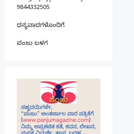
9844332505
ಧನ್ಯವಾದಗಳೊಂದಿಗೆ
ಪಂಜು ಬಳಗ