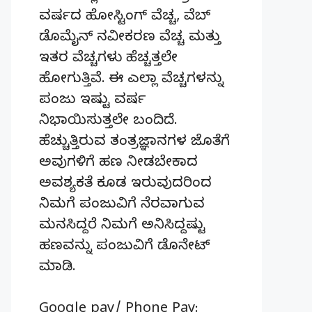
ವರ್ಷದ ಹೋಸ್ಟಿಂಗ್‌ ವೆಚ್ಚ, ವೆಬ್‌
ಡೊಮೈನ್‌ ನವೀಕರಣ ವೆಚ್ಚ ಮತ್ತು
ಇತರ ವೆಚ್ಚಗಳು ಹೆಚ್ಚತ್ತಲೇ
ಹೋಗುತ್ತಿವೆ. ಈ ಎಲ್ಲಾ ವೆಚ್ಚಗಳನ್ನು
ಪಂಜು ಇಷ್ಟು ವರ್ಷ
ನಿಭಾಯಿಸುತ್ತಲೇ ಬಂದಿದೆ.
ಹೆಚ್ಚುತ್ತಿರುವ ತಂತ್ರಜ್ಞಾನಗಳ ಜೊತೆಗೆ
ಅವುಗಳಿಗೆ ಹಣ ನೀಡಬೇಕಾದ
ಅವಶ್ಯಕತೆ ಕೂಡ ಇರುವುದರಿಂದ
ನಿಮಗೆ ಪಂಜುವಿಗೆ ನೆರವಾಗುವ
ಮನಸಿದ್ದರೆ ನಿಮಗೆ ಅನಿಸಿದ್ದಷ್ಟು
ಹಣವನ್ನು ಪಂಜುವಿಗೆ ಡೊನೇಟ್‌
ಮಾಡಿ.
Google pay/ Phone Pay: