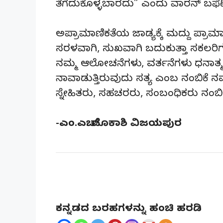
ತೆಗೆದುಕೊಳ್ಳಬಾರದು” ಎಂದು ವಾರನ್ ಬಫೆಟ್
ಅಪ್ರಾಮಾಣಿಕತೆಯ ಜಾಡ್ಯಕ್ಕೆ ಮದ್ದು ಪ್ರಾಮ
ಸರಳವಾಗಿ, ಸುಖವಾಗಿ ಬದುಕುತ್ತಾ ಸಕಲರಿಗೂ
ನಮ್ಮ ಆಲೋಚನೆಗಳು, ವರ್ತನೆಗಳು ಧನಾತ್ಮಕವ
ನಾವಾಡುತ್ತಿರುವುದು ಸತ್ಯ ಎಂಬ ನಂಬಿಕೆ
ಸ್ನೇಹಿತರು, ಸಹಚರರು, ಸಂಬಂಧಿಕರು ನಂಬಿ
-ಎಂ.ಎಚ್. ಮೊಕಾಶಿ ವಿಜಯಪುರ
ಕನ್ನಡದ ಬರಹಗಳನ್ನು ಹಂಚಿ ಹರಡಿ