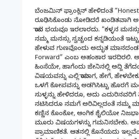
ಬೆಂಜಮಿನ್ ಫ್ರಾಂಕ್ಲಿನ್ ಹೇಳಿದಂತೆ “Hones
ರೂಢಿಸಿಕೊಂಡು ನೋಡಿದರೆ ಖಂಡಿತವಾಗಿ ಅದು ನ
ಯಾವ ಭಯವೂ ಇರಲಾರದು. “ಕಳ್ಳನ ಮನಸ್ಸು ಹ
ನಮ್ಮ ಮನಸ್ಸು ಸ್ವಚ್ಚಂದ ಕನ್ನಡಿಯಂತೆ ಇಟ್ಟು
ಹೇಳುವ ಗುಣವೊಂದು ಅದ್ಭುತ ಮಾನದಂಡದಂತ
Forward” ಎಂಬ ಅಹಂಕಾರ ಇರದಿರಲಿ. ಅನಗ
ಹಿಂಸೆಯೇ, ಹಾಗೆಂದು ಜೇನಿನಲ್ಲಿ ಅದ್ದಿ ತೆಗ
ವಿಷಯವನ್ನು ಎಲ್ಲಿ ಯಾವಾಗ, ಹೇಗೆ, ಹೇಳಬೇ
ಒಳಗೆ ಕೋಪವನ್ನು ಅಡಗಿಸಿಟ್ಟು ಹೊರಗೆ ಮಂ
ಸುಳ್ಳನ್ನು ಹೇಳಿದರೂ, ಅದು ಎದುರಿನವರಿಗೆ ತಿ
ನಟಿಸಿದರೂ ನಮಗೆ ಅರಿವಿಲ್ಲದಂತೆ ನಮ್ಮ
ಕಣ್ಣಿನ ಕೊಂಕೋ, ಆಂಗಿಕ ಶೈಲಿಯೋ ನಿಜಭಾವವನ
ಮೂರು ವಿಷಯಗಳನ್ನು ಗಮನಿಸಬೇಕು. ಅವುಗಳೆಂ
ಪ್ರಾಮಾಣಿಕತೆ. ಆತನಲ್ಲಿ ಕೊನೆಯದು ಇಲ್ಲವೆಂ