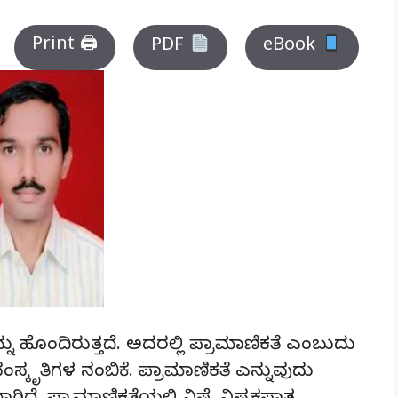
Print 🖨
PDF
eBook
ನು ಹೊಂದಿರುತ್ತದೆ. ಅದರಲ್ಲಿ ಪ್ರಾಮಾಣಿಕತೆ ಎಂಬುದು
ಸ್ಕೃತಿಗಳ ನಂಬಿಕೆ. ಪ್ರಾಮಾಣಿಕತೆ ಎನ್ನುವುದು