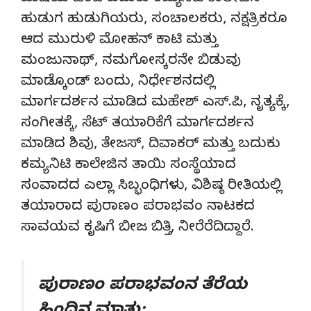
ಹುಡುಗ ಹುಡುಗಿಯರು, ಸಂಚಾಲಕರು, ನಕ್ಷತ್ರಿಕರೂ
ಆದ ಮುರುಳಿ ಮೋಹನ್ ಕಾಟಿ ಮತ್ತು
ಮಂಜುನಾಥ್, ನಮಗೋಸ್ಕರನೇ ಬಿಡುವು
ಮಾಡ್ಕೊಂಡ್ ಬಂದು, ನಿರ್ಧೇಶನದಲ್ಲಿ
ಮಾರ್ಗದರ್ಶನ ಮಾಡಿದ ಮಹೇಶ್ ಎಸ್.ಪಿ, ನೃತ್ಯಕ್ಕೆ,
ಸಂಗೀತಕ್ಕೆ, ಸೆಟ್ ತಯಾರಿಕೆಗೆ ಮಾರ್ಗದರ್ಶನ
ಮಾಡಿದ ಶಿವು, ತೇಜಸ್, ದಿವಾಕರ್ ಮತ್ತು ಬದುಕು
ಕಮ್ಯನಿಟಿ ಕಾಲೇಜಿನ ತಾಯಿ ಸಂಸ್ಥೆಯಾದ
ಸಂವಾದದ ಎಲ್ಲಾ ಸಿಬ್ಭಂಧಿಗಳು, ವಿಶಿಷ್ಠ ರೀತಿಯಲ್ಲಿ
ತಯಾರಾದ ಪುರಾಣಂ ಪರಾಭವಂ ನಾಟಕದ
ಸಾವಯವ ಕೃಷಿಗೆ ಬೀಜ ಬಿತ್ತಿ, ನೀರೆರೆದಿದ್ದಾರೆ.
ಪುರಾಣಂ ಪರಾಭವಂನ ತೆರೆಯ