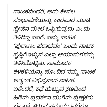
ನಾಟಕವೆಂದರೆ, ಅದು ಕೇವಲ
ಸಂಭಾಷಣೆಯನ್ನು ಕಂಠಪಾಠ ಮಾಡಿ
ಸ್ಟೇಜಿನ ಮೇಲೆ ಒಪ್ಪಿಸುವುದು ಎಂದು
ತಿಳಿದಿದ್ದ ನನಗೆ, ನಮ್ಮ ನಾಟಕ
‘ಪುರಾಣಂ ಪರಾಭವಂ’ ಒಂದು ನಾಟಕ
ಸೃಷ್ಠಿಗೊಳ್ಳುವ ಎಲ್ಲಾ ಆಯಾಮಗಳನ್ನು
ತಿಳಿಸಿಕೊಟ್ಟಿತು. ಸಾಮಾಜಿಕ
ಕಳಕಳಿಯನ್ನು ಹೊಂದಿದ ನಮ್ಮ ನಾಟಕ
ಅತ್ಯಂತ ವಿಭಿನ್ನವಾದ ನಾಟಕ.
ಏಕೆಂದರೆ, ಕಥೆ ಹುಟ್ಟುವ ಕ್ಷಣದಿಂದ
ಹಿಡಿದು ಪ್ರದರ್ಶನ ಮುಗಿದು ಪ್ರೇಕ್ಷಕರು