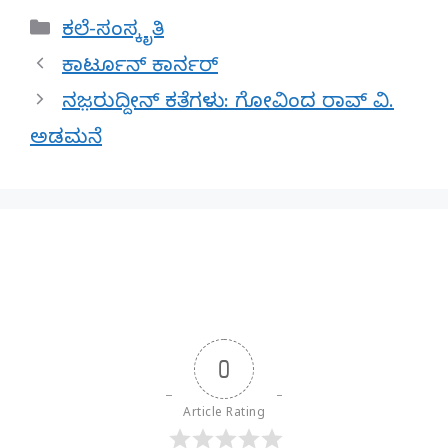
Categories
ಕಲೆ-ಸಂಸ್ಕೃತಿ
ಕಾರ್ಟೂನ್ ಕಾರ್ನರ್
ನಜ಼ರುದ್ದೀನ್‌ ಕತೆಗಳು: ಗೋವಿಂದ ರಾವ್ ವಿ.
ಅಡಮನೆ
0
Article Rating