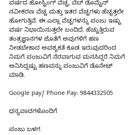
ವರ್ಷದ ಹೋಸ್ಟಿಂಗ್‌ ವೆಚ್ಚ, ವೆಬ್‌ ಡೊಮೈನ್‌
ನವೀಕರಣ ವೆಚ್ಚ ಮತ್ತು ಇತರ ವೆಚ್ಚಗಳು ಹೆಚ್ಚತ್ತಲೇ
ಹೋಗುತ್ತಿವೆ. ಈ ಎಲ್ಲಾ ವೆಚ್ಚಗಳನ್ನು ಪಂಜು ಇಷ್ಟು
ವರ್ಷ ನಿಭಾಯಿಸುತ್ತಲೇ ಬಂದಿದೆ. ಹೆಚ್ಚುತ್ತಿರುವ
ತಂತ್ರಜ್ಞಾನಗಳ ಜೊತೆಗೆ ಅವುಗಳಿಗೆ ಹಣ
ನೀಡಬೇಕಾದ ಅವಶ್ಯಕತೆ ಕೂಡ ಇರುವುದರಿಂದ
ನಿಮಗೆ ಪಂಜುವಿಗೆ ನೆರವಾಗುವ ಮನಸಿದ್ದರೆ ನಿಮಗೆ
ಅನಿಸಿದ್ದಷ್ಟು ಹಣವನ್ನು ಪಂಜುವಿಗೆ ಡೊನೇಟ್‌
ಮಾಡಿ.
Google pay/ Phone Pay: 9844332505
ಧನ್ಯವಾದಗಳೊಂದಿಗೆ
ಪಂಜು ಬಳಗ