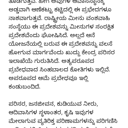
ತೊಡಗುತ್ತವೆ. ಹೀಗೆ ಅವುಗಳ ಆವಾಸಸ್ಥಾನಕ್ಕೆ
ಅಡ್ಡವಾಗಿ ಆಣೆಕಟ್ಟು ಕಟ್ಟಿದಲ್ಲಿ ಈ ಪ್ರಭೇದಗಳೂ
ನಾಶವಾಗುತ್ತವೆ. ರಾಷ್ಟ್ರೀಯ ಮೀನು ವಂಶವಾಹಿ
ಸಂಸ್ಥೆಯು ಈ ಪ್ರದೇಶವನ್ನು ಮೀನುಗಳ ಸಂರಕ್ಷಿತ
ಪ್ರದೇಶವೆಂದು ಘೋಷಿಸಿದೆ. ಅಲ್ಲದೆ ಆನೆ
ಯೋಜನೆಯಲ್ಲಿ ಬರುವ ಈ ಪ್ರದೇಶವನ್ನು ವಲಸೆ
ಹೋಗುವ ಮಾರ್ಗವೆಂದು ಖುದ್ದು ಕೇಂದ್ರ ಪರಿಸರ
ಇಲಾಖೆಯೆ ಗುರುತಿಸಿದೆ. ಅತ್ಯಪರೂಪದ
ಪ್ರಬೇಧವಾದ ಸಿಂಹಬಾಲದ ಕೋತಿಗಳು ಇಲ್ಲಿವೆ.
ಅಪರೂಪದ ಆಮೆ ಪ್ರಬೇಧವೂ ಇಲ್ಲಿ
ಕಂಡುಬಂದಿದೆ.
ಪರಿಸರ, ಜನಜೀವನ, ಕುಡಿಯುವ ನೀರು,
ಆದಿವಾಸಿಗಳ ಸ್ಥಳಾಂತರ, ಕೃಷಿ ಇವುಗಳ
ಮೇಲಾಗುವ ವ್ಯತಿರಿಕ್ತ ಪರಿಣಾಮಗಳನ್ನು ಪರಿಗಣಿಸಿ