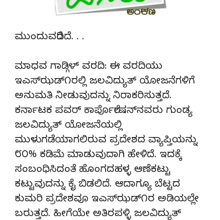
ಮುಂದುವರೆದಿದೆ. . .
ಮಾಧವ ಗಾಡ್ಗಿಳ್ ವರದಿ: ಈ ವರದಿಯು
ಇಎಸ್‌ಝಡ್೧ರಲ್ಲಿ ಜಲವಿದ್ಯುತ್ ಯೋಜನೆಗಳಿಗೆ
ಅನುಮತಿ ನೀಡುವುದನ್ನು ನಿರಾಕರಿಸುತ್ತದೆ.
ಕರ್ನಾಟಕ ಪವರ್ ಕಾರ್ಪೊರೇಷನ್‌ನವರು ಗುಂಡ್ಯ
ಜಲವಿದ್ಯುತ್ ಯೋಜನೆಯಲ್ಲಿ
ಮುಳುಗಡೆಯಾಗಲಿರುವ ಪ್ರದೇಶದ ವ್ಯಾಪ್ತಿಯನ್ನು
೮೦% ಕಡಿಮೆ ಮಾಡುವುದಾಗಿ ಹೇಳಿದೆ. ಇದಕ್ಕೆ
ಸಂಬಂಧಿಸಿದಂತೆ ಹೊಂಗದಹಳ್ಳ ಆಣೆಕಟ್ಟು
ಕಟ್ಟುವುದನ್ನು ಕೈ ಬಿಡಲಿದೆ. ಆದಾಗ್ಯೂ ಬೆಟ್ಟದ
ಕುಮರಿ ಪ್ರದೇಶವೂ ಇಎಸ್‌ಝಡ್೧ರ ಅಡಿಯಲ್ಲೇ
ಬರುತ್ತದೆ. ಹೀಗೆಯೇ ಅತಿರಪಳ್ಳಿ ಜಲವಿದ್ಯುತ್