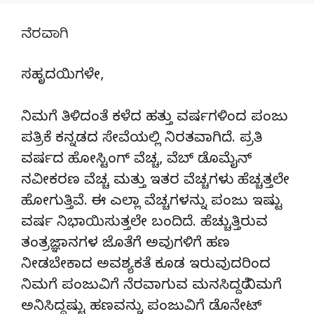
ನೆರವಾಗಿ
ಸಹೃದಯಿಗಳೇ,
ನಿಮಗೆ ತಿಳಿದಂತೆ ಕಳೆದ ಹತ್ತು ವರ್ಷಗಳಿಂದ ಪಂಜು
ಪತ್ರಿಕೆ ಕನ್ನಡದ ಸೇವೆಯಲ್ಲಿ ನಿರತವಾಗಿದೆ. ಪ್ರತಿ
ವರ್ಷದ ಹೋಸ್ಟಿಂಗ್‌ ವೆಚ್ಚ, ವೆಬ್‌ ಡೊಮೈನ್‌
ನವೀಕರಣ ವೆಚ್ಚ ಮತ್ತು ಇತರ ವೆಚ್ಚಗಳು ಹೆಚ್ಚತ್ತಲೇ
ಹೋಗುತ್ತಿವೆ. ಈ ಎಲ್ಲಾ ವೆಚ್ಚಗಳನ್ನು ಪಂಜು ಇಷ್ಟು
ವರ್ಷ ನಿಭಾಯಿಸುತ್ತಲೇ ಬಂದಿದೆ. ಹೆಚ್ಚುತ್ತಿರುವ
ತಂತ್ರಜ್ಞಾನಗಳ ಜೊತೆಗೆ ಅವುಗಳಿಗೆ ಹಣ
ನೀಡಬೇಕಾದ ಅವಶ್ಯಕತೆ ಕೂಡ ಇರುವುದರಿಂದ
ನಿಮಗೆ ಪಂಜುವಿಗೆ ನೆರವಾಗುವ ಮನಸಿದ್ದರೆ ನಿಮಗೆ
ಅನಿಸಿದ್ದಷ್ಟು ಹಣವನ್ನು ಪಂಜುವಿಗೆ ಡೊನೇಟ್‌