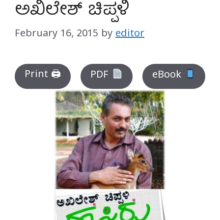
ಅಖಿಲೇಶ್ ಚಿಪ್ಪಳಿ
February 16, 2015
by
editor
Print 🖨
PDF
eBook