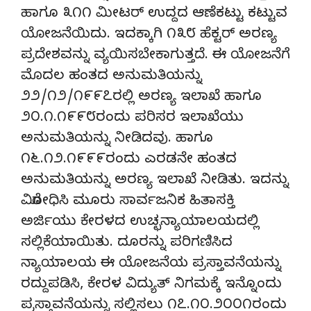
ಹಾಗೂ ೩೧೧ ಮೀಟರ್ ಉದ್ದದ ಆಣೆಕಟ್ಟು ಕಟ್ಟುವ
ಯೋಜನೆಯಿದು. ಇದಕ್ಕಾಗಿ ೧೩೮ ಹೆಕ್ಟರ್ ಅರಣ್ಯ
ಪ್ರದೇಶವನ್ನು ವ್ಯಯಿಸಬೇಕಾಗುತ್ತದೆ. ಈ ಯೋಜನೆಗೆ
ಮೊದಲ ಹಂತದ ಅನುಮತಿಯನ್ನು
೨೨/೧೨/೧೯೯೭ರಲ್ಲಿ ಅರಣ್ಯ ಇಲಾಖೆ ಹಾಗೂ
೨೦.೧.೧೯೯೮ರಂದು ಪರಿಸರ ಇಲಾಖೆಯು
ಅನುಮತಿಯನ್ನು ನೀಡಿದವು. ಹಾಗೂ
೧೬.೧೨.೧೯೯೯ರಂದು ಎರಡನೇ ಹಂತದ
ಅನುಮತಿಯನ್ನು ಅರಣ್ಯ ಇಲಾಖೆ ನೀಡಿತು. ಇದನ್ನು
ವಿರೋಧಿಸಿ ಮೂರು ಸಾರ್ವಜನಿಕ ಹಿತಾಸಕ್ತಿ
ಅರ್ಜಿಯು ಕೇರಳದ ಉಚ್ಛನ್ಯಾಯಾಲಯದಲ್ಲಿ
ಸಲ್ಲಿಕೆಯಾಯಿತು. ದೂರನ್ನು ಪರಿಗಣಿಸಿದ
ನ್ಯಾಯಾಲಯ ಈ ಯೋಜನೆಯ ಪ್ರಸ್ತಾವನೆಯನ್ನು
ರದ್ದುಪಡಿಸಿ, ಕೇರಳ ವಿದ್ಯುತ್ ನಿಗಮಕ್ಕೆ ಇನ್ನೊಂದು
ಪ್ರಸ್ತಾವನೆಯನ್ನು ಸಲ್ಲಿಸಲು ೧೭.೧೦.೨೦೦೧ರಂದು