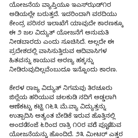
ಯೋಜನೆಯ ವ್ಯಾಪ್ತಿಯೂ ಇಎಸ್‌ಝಡ್೧ರ
ಅಡಿಯಲ್ಲೇ ಬರುತ್ತದೆ. ಇದರಿಂದಾಗಿ ವರದಿಯು
ಕೇಂದ್ರ ಪರಿಸರ ಇಲಾಖೆಗೆ ಯಾವುದೇ ಕಾರಣಕ್ಕೂ
ಈ ೨ ಜಲ ವಿದ್ಯುತ್ ಯೋಜನೆಗೆ ಅನುಮತಿ
ನೀಡಬಾರದು ಎಂದು ಸೂಚಿಸಿದೆ. ಅಲ್ಲದೇ ಈ
ಪ್ರದೇಶದಲ್ಲಿ ವಾಸಿಸುತ್ತಿರುವ ಆದಿವಾಸಿಗಳ
ಹಿತವನ್ನು ಕಾಯುವ ಅರಣ್ಯ ಹಕ್ಕನ್ನು
ನೀಡಿರುವುದಿಲ್ಲವೆಂಬುದೂ ಇನ್ನೊಂದು ಕಾರಣ.
ಕೇರಳ ರಾಜ್ಯ ವಿದ್ಯುತ್ ನಿಗಮವು ತಿರಚೂರು
ಜಿಲ್ಲೆಯ ಹರಿಯುವ ಚಲಕುಡಿ ನದಿಗೆ ಅಡ್ಡಲಾಗಿ
ಆಣೆಕಟ್ಟು ಕಟ್ಟಿ ೧೬೩ ಮೆ.ವ್ಯಾ ವಿದ್ಯುತ್ತನ್ನು
ಉತ್ಪಾದಿಸಿ ಅತ್ಯಂತ ಬೇಡಿಕೆ ಇರುವ ಹೊತ್ತಿನಲ್ಲಿ
ಅಂದರೆ ಸಂಜೆ ೬ರಿಂದ ರಾತ್ರಿ ೧೦ರ ವರೆಗೆ ಪೂರೈಸುವ
ಯೋಜನೆಯನ್ನು ಹೊಂದಿದೆ. ೨೩ ಮೀಟರ್ ಎತ್ತರ