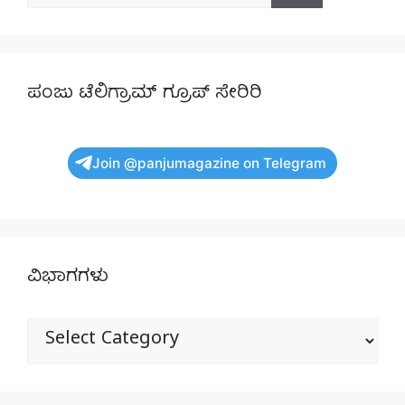
for:
ಪಂಜು ಟೆಲಿಗ್ರಾಮ್ ಗ್ರೂಪ್ ಸೇರಿರಿ
Join @panjumagazine on Telegram
ವಿಭಾಗಗಳು
ವಿಭಾಗಗಳು