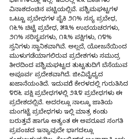
ಭಾಗಗಳಲ್ಲೂ ಇಲ್ಲ. ಇದರಲ್ಲಿ ೩೩ ಜಾತಿಗಳು
ವಿನಾಶದಂಚಿನ ಪಟ್ಟಿಯಲ್ಲಿವೆ. ಪಶ್ಚಿಮಘಟ್ಟಗಳ
ಒಟ್ಟೂ ಪ್ರಬೇಧಗಳ ಪೈಕಿ ೨೧% ಸಸ್ಯ ಪ್ರಬೇಧ,
೧೬% ಚಿಟ್ಟೆ ಪ್ರಬೇಧ, ೫೩% ಉಭಯಚರಗಳು,
೨೧% ಸರಿಸೃಪಗಳು, ೧೩% ಪಕ್ಷಿಗಳು, ೧೪%
ಸ್ತನಿಗಳು ಸ್ಥಾನಿಕವಾಗಿವೆ. ಅಲ್ಲದೆ, ಯೋಜನೆಯಿಂದ
ಮುಳುಗಡೆಯಾಗಲಿರುವ ಪ್ರದೇಶಗಳು ಸಮುದ್ರ
ತೀರದಿಂದ ಪಶ್ಚಿಮಘಟ್ಟದ ತುಟ್ಟತುದಿಗೆ ಬೆಸೆಯುವ
ಅಪೂರ್ವ ಪ್ರದೇಶವಾಗಿದೆ. ಜೀವಿವೈಧ್ಯದ
ಖಜಾನೆಯಂತಿದೆ. ಇದುವರೆಗೆ ಕೇರಳದಲ್ಲಿ ಗುರುತಿಸಿದ
೪೮೬ ಪಕ್ಷಿ ಪ್ರಬೇಧಗಳಲ್ಲಿ ೨೩೪ ಪ್ರಬೇಧಗಳು ಈ
ಪ್ರದೇಶದಲ್ಲಿವೆ. ಅದರಲ್ಲೂ ನಾಲ್ಕೂ ಜಾತಿಯ
ಮಂಗಟ್ಟೆ ಪ್ರಬೇಧಗಳು ಇಲ್ಲಿ ಮಾತ್ರ ಕಂಡು
ಬರುತ್ತವೆ ಹಾಗೂ ಅತ್ಯಂತ ಈ ಅಪರೂಪ ಸಂಗತಿ
ಪ್ರಪಂಚದ ಇನ್ಯಾವುದೇ ಭಾಗದಲ್ಲೂ