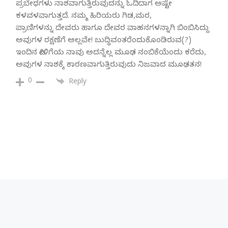
ಪ್ರಬೇಧಗಳು ನಾಶವಾಗುತ್ತಿರುವುದನ್ನು ಓದಿದಾಗ ಅಷ್ಟೇ
ಕಳವಳವಾಗುತ್ತದೆ. ನಮ್ಮ ಹಿರಿಯರು ಗಿಡ,ಮರ,
ಪ್ರಾಣಿಗಳನ್ನು ದೇವರು ಹಾಗೂ ದೇವರ ವಾಹನಗಳನ್ನಾಗಿ ಬಿಂಬಿಸಿದ್ದು
ಅವುಗಳ ರಕ್ಷಣೆಗೆ ಅಲ್ಲವೇ! ಬುದ್ಧಿವಂತರೆಂದುಕೊಂಡಿರುವ(?)
ಇಂದಿನ ಪೀಳಿಗೆಯ ನಾವು ಅದನ್ನೆಲ್ಲ ಮೂಢ ನಂಬಿಕೆಯೆಂದು ಕರೆದು,
ಅವುಗಳ ನಾಶಕ್ಕೆ ಕಾರಣವಾಗುತ್ತಿರುವುದು ನಿಜವಾದ ಮೂಢತನ!
0
Reply