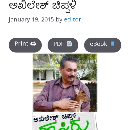
ಅಖಿಲೇಶ್ ಚಿಪ್ಪಳಿ
January 19, 2015
by
editor
Print 🖨
PDF
eBook