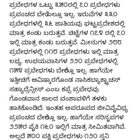
ಪ್ರಬೇಧಗಳ ಒಟ್ಟು ೩೫೦ರಲ್ಲಿ ೭೦ ಪ್ರಬೇಧಗಳು
ಪ್ರಪಂಚದ ಬೇರೆ ಎಲ್ಲೂ ಇಲ್ಲ. ಇರುವೆಗಳ ೩೩೦
ಪ್ರಬೇಧಗಳಲ್ಲಿ ೩೬ ಜಾತಿಯವು ಘಟ್ಟಪ್ರದೇಶದಲ್ಲಿ
ಮಾತ್ರ ಕಂಡು ಬರುತ್ತವೆ. ಚಿಟ್ಟೆಗಳ ೧೭೪ ರಲ್ಲಿ ೭೦
ಇಲ್ಲಿ ಮಾತ್ರ ಕಂಡು ಬರುತ್ತವೆ. ಮೀನುಗಳ ೨೮೮
ಪ್ರಬೇಧಗಳಲ್ಲಿ ೧೧೮ ಪ್ರಬೇಧಗಳು ಇಲ್ಲಿ ಮಾತ್ರ
ಲಭ್ಯ. ಉಭಯವಾಸಿಗಳ ೨೨೦ ಪ್ರಬೇಧಗಳಲ್ಲಿ
೧೫೪ ಪ್ರಬೇಧಗಳು ಬೇರೆಲ್ಲೂ ಇಲ್ಲ. ಹಾಗೆಯೇ
ಇತ್ತೀಚಿಗೆ ಆವಿಷ್ಕಾರಗೊಂಡ ನಾಸಿಕಬ್ಯಾಕ್ಟ್ರಾಚಸ್
ಸಹ್ಯಾದ್ರೆನ್ಸೀಸ್ ಎಂಬ ಕಪ್ಪೆ ಪ್ರಬೇಧವು
ಗೊಂಡವಾನ ಕಾಲದ ವಂಶಾವಳಿಗೆ ತಳಕು
ಹಾಕಿಕೊಂಡಿದೆ. ಇಂತಹ ಅಪರೂಪದ ಜೀವಿವೈವಿಧ್ಯ
ಪ್ರಪಂಚದ ಬೇರೆಲ್ಲೂ ಇಲ್ಲ. ಹಾಗೆಯೇ ಸರಿಸೃಪಗಳ
೨೨೫ರ ಪೈಕಿ ೧೬೦ ಇಲ್ಲಿಗೆ ಮಾತ್ರ ಸೀಮಿತವಾಗಿವೆ.
ಅಲ್ಲದೆ ೫೦೦ ಪಕ್ಷಿ ಪ್ರಬೇಧಗಳು ೧೨೦ ಸ್ತನಿ