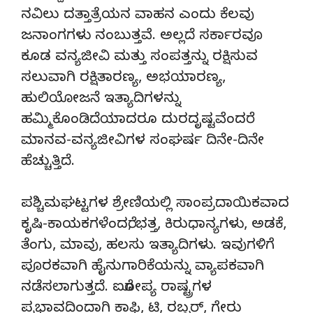
ನವಿಲು ದತ್ತಾತ್ರೆಯನ ವಾಹನ ಎಂದು ಕೆಲವು
ಜನಾಂಗಗಳು ನಂಬುತ್ತವೆ. ಅಲ್ಲದೆ ಸರ್ಕಾರವೂ
ಕೂಡ ವನ್ಯಜೀವಿ ಮತ್ತು ಸಂಪತ್ತನ್ನು ರಕ್ಷಿಸುವ
ಸಲುವಾಗಿ ರಕ್ಷಿತಾರಣ್ಯ, ಅಭಯಾರಣ್ಯ,
ಹುಲಿಯೋಜನೆ ಇತ್ಯಾದಿಗಳನ್ನು
ಹಮ್ಮಿಕೊಂಡಿದೆಯಾದರೂ ದುರದೃಷ್ಟವೆಂದರೆ
ಮಾನವ-ವನ್ಯಜೀವಿಗಳ ಸಂಘರ್ಷ ದಿನೇ-ದಿನೇ
ಹೆಚ್ಚುತ್ತಿದೆ.
ಪಶ್ಚಿಮಘಟ್ಟಗಳ ಶ್ರೇಣಿಯಲ್ಲಿ ಸಾಂಪ್ರದಾಯಿಕವಾದ
ಕೃಷಿ-ಕಾಯಕಗಳೆಂದರೆ, ಭತ್ತ, ಕಿರುಧಾನ್ಯಗಳು, ಅಡಕೆ,
ತೆಂಗು, ಮಾವು, ಹಲಸು ಇತ್ಯಾದಿಗಳು. ಇವುಗಳಿಗೆ
ಪೂರಕವಾಗಿ ಹೈನುಗಾರಿಕೆಯನ್ನು ವ್ಯಾಪಕವಾಗಿ
ನಡೆಸಲಾಗುತ್ತದೆ. ಐರೋಪ್ಯ ರಾಷ್ಟ್ರಗಳ
ಪ್ರಭಾವದಿಂದಾಗಿ ಕಾಫಿ, ಟಿ, ರಬ್ಬರ್, ಗೇರು