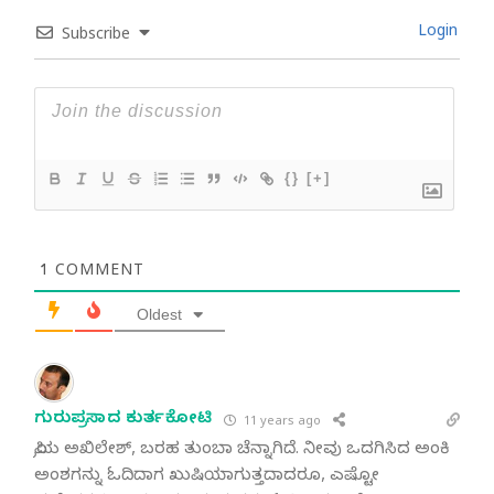
Login
Subscribe
{}
[+]
1
COMMENT
Oldest
ಗುರುಪ್ರಸಾದ ಕುರ್ತಕೋಟಿ
11 years ago
ಪ್ರಿಯ ಅಖಿಲೇಶ್, ಬರಹ ತುಂಬಾ ಚೆನ್ನಾಗಿದೆ. ನೀವು ಒದಗಿಸಿದ ಅಂಕಿ
ಅಂಶಗನ್ನು ಓದಿದಾಗ ಖುಷಿಯಾಗುತ್ತದಾದರೂ, ಎಷ್ಟೋ