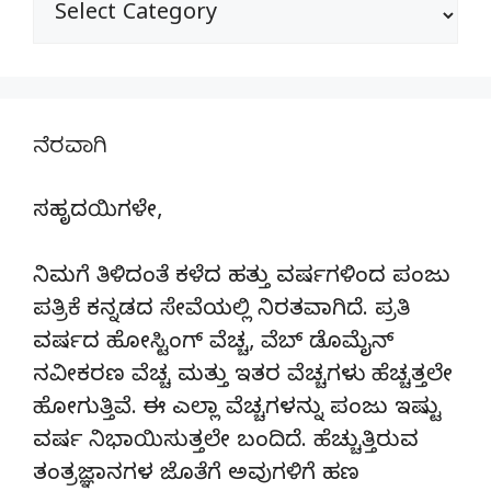
ವಿಭಾಗಗಳು
ನೆರವಾಗಿ
ಸಹೃದಯಿಗಳೇ,
ನಿಮಗೆ ತಿಳಿದಂತೆ ಕಳೆದ ಹತ್ತು ವರ್ಷಗಳಿಂದ ಪಂಜು
ಪತ್ರಿಕೆ ಕನ್ನಡದ ಸೇವೆಯಲ್ಲಿ ನಿರತವಾಗಿದೆ. ಪ್ರತಿ
ವರ್ಷದ ಹೋಸ್ಟಿಂಗ್‌ ವೆಚ್ಚ, ವೆಬ್‌ ಡೊಮೈನ್‌
ನವೀಕರಣ ವೆಚ್ಚ ಮತ್ತು ಇತರ ವೆಚ್ಚಗಳು ಹೆಚ್ಚತ್ತಲೇ
ಹೋಗುತ್ತಿವೆ. ಈ ಎಲ್ಲಾ ವೆಚ್ಚಗಳನ್ನು ಪಂಜು ಇಷ್ಟು
ವರ್ಷ ನಿಭಾಯಿಸುತ್ತಲೇ ಬಂದಿದೆ. ಹೆಚ್ಚುತ್ತಿರುವ
ತಂತ್ರಜ್ಞಾನಗಳ ಜೊತೆಗೆ ಅವುಗಳಿಗೆ ಹಣ