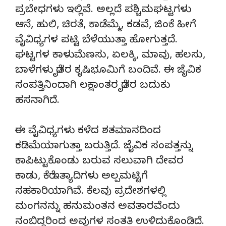
ಪ್ರಬೇಧಗಳು ಇಲ್ಲಿವೆ. ಅಲ್ಲದೆ ಪಶ್ಚಿಮಘಟ್ಟಗಳು
ಆನೆ, ಹುಲಿ, ಚಿರತೆ, ಕಾಡೆಮ್ಮೆ, ಕಡವೆ, ಜಿಂಕೆ ಹೀಗೆ
ವೈವಿಧ್ಯಗಳ ಪಟ್ಟಿ ಬೆಳೆಯುತ್ತಾ ಹೋಗುತ್ತದೆ.
ಘಟ್ಟಗಳ ಕಾಳುಮೆಣಸು, ಏಲಕ್ಕಿ, ಮಾವು, ಹಲಸು,
ಬಾಳೆಗಳು ರೈತರ ಕೃಷಿಭೂಮಿಗೆ ಬಂದಿವೆ. ಈ ಜೈವಿಕ
ಸಂಪತ್ತಿನಿಂದಾಗಿ ಲಕ್ಷಾಂತರ ರೈತರ ಬದುಕು
ಹಸನಾಗಿದೆ.
ಈ ವೈವಿಧ್ಯಗಳು ಕಳೆದ ಶತಮಾನದಿಂದ
ಕಡಿಮೆಯಾಗುತ್ತಾ ಬರುತ್ತಿದೆ. ಜೈವಿಕ ಸಂಪತ್ತನ್ನು
ಕಾಪಿಟ್ಟುಕೊಂಡು ಬರುವ ಸಲುವಾಗಿ ದೇವರ
ಕಾಡು, ಕೆರೆ ಇತ್ಯಾದಿಗಳು ಅಲ್ಪಮಟ್ಟಿಗೆ
ಸಹಕಾರಿಯಾಗಿವೆ. ಕೆಲವು ಪ್ರದೇಶಗಳಲ್ಲಿ
ಮಂಗನನ್ನು ಹನುಮಂತನ ಅವತಾರವೆಂದು
ನಂಬಿದ್ದರಿಂದ ಅವುಗಳ ಸಂತತಿ ಉಳಿದುಕೊಂಡಿದೆ.