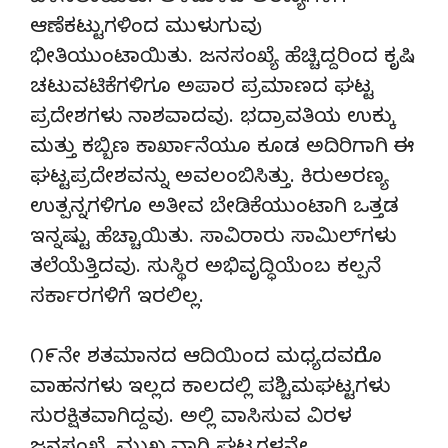
ಆಣೆಕಟ್ಟುಗಳಿಂದ ಮುಳುಗುವು
ಭೀತಿಯುಂಟಾಯಿತು. ಜನಸಂಖ್ಯೆ ಹೆಚ್ಚಿದ್ದರಿಂದ ಕೃಷಿ
ಚಟುವಟಿಕೆಗಳಿಗೂ ಅಪಾರ ಪ್ರಮಾಣದ ಘಟ್ಟ
ಪ್ರದೇಶಗಳು ನಾಶವಾದವು. ಭದ್ರಾವತಿಯ ಉಕ್ಕು
ಮತ್ತು ಕಬ್ಬಿಣ ಕಾರ್ಖಾನೆಯೂ ಕೂಡ ಅದಿರಿಗಾಗಿ ಈ
ಘಟ್ಟಪ್ರದೇಶವನ್ನು ಅವಲಂಬಿಸಿತ್ತು. ಕಿರುಅರಣ್ಯ
ಉತ್ಪನ್ನಗಳಿಗೂ ಅತೀವ ಬೇಡಿಕೆಯುಂಟಾಗಿ ಒತ್ತಡ
ಇನ್ನಷ್ಟು ಹೆಚ್ಚಾಯಿತು. ಸಾವಿರಾರು ಸಾಮಿಲ್‌ಗಳು
ತಲೆಯೆತ್ತಿದವು. ಸುಸ್ಥಿರ ಅಭಿವೃದ್ಧಿಯೆಂಬ ಕಲ್ಪನೆ
ಸರ್ಕಾರಗಳಿಗೆ ಇರಲಿಲ್ಲ.
೧೯ನೇ ಶತಮಾನದ ಆದಿಯಿಂದ ಮಧ್ಯದವರೆಗೂ
ವಾಹನಗಳು ಇಲ್ಲದ ಕಾಲದಲ್ಲಿ ಪಶ್ಚಿಮಘಟ್ಟಗಳು
ಸುರಕ್ಷಿತವಾಗಿದ್ದವು. ಅಲ್ಲಿ ವಾಸಿಸುವ ವಿರಳ