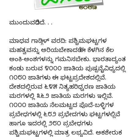
ಮುಂದುವರೆದಿದೆ. . .
ಮಾಧವ ಗಾಡ್ಗಿಳ್ ವರದಿ: ಪಶ್ಚಿಮಘಟ್ಟಗಳ
ಮಹತ್ವವನ್ನು ಅರಿಯಬೇಕಾದರೆ ಈ ಕೆಳಗಿನ ಕೆಲ
ಅಂಕಿ-ಅಂಶಗಳನ್ನು ಗಮನಿಸಬೇಕು. ಭಾರತಾದ್ಯಂತ
ಕಂಡು ಬರುವ ೪೦೦೦ ಜಾತಿಯ ಪುಷ್ಪವೈವಿಧ್ಯದಲ್ಲಿ
೧೦೮೦ ಜಾತಿಗಳು ಈ ಘಟ್ಟಪ್ರದೇಶದಲ್ಲಿವೆ.
ದೇಶದಲ್ಲಿರುವ ೬೪೫ ನಿತ್ಯಹರಿಧ್ವರಣ ಜಾತಿಯ
ಮರಗಳಲ್ಲಿ ೩೬೨ ಜಾತಿಯ ಮರಗಳು ಇಲ್ಲಿವೆ.
೧೦೦೦ ಜಾತಿಯ ನೆಲಮಟ್ಟದ ಪೊದೆ-ಬಳ್ಳಿಗಳ
ಪ್ರಬೇಧಗಳಲ್ಲಿ ೬೮೨ ಪ್ರಭೇದಗಳು ಘಟ್ಟಗಳಲ್ಲಿವೆ
ಹಾಗೂ ಇದರಲ್ಲಿ ೨೮೦ ಪ್ರಬೇಧಗಳು
ಪಶ್ಚಿಮಘಟ್ಟಗಳಲ್ಲಿ ಮಾತ್ರ ಲಭ್ಯವಿದೆ. ಅಕಶೇರುಕ