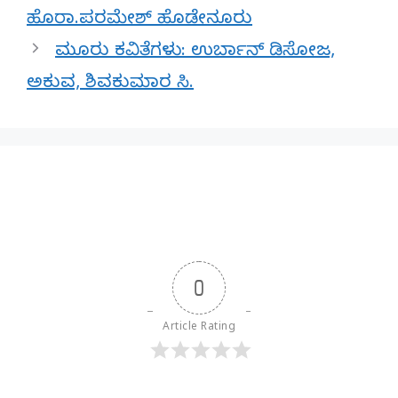
ಹೊರಾ.ಪರಮೇಶ್ ಹೊಡೇನೂರು
ಮೂರು ಕವಿತೆಗಳು: ಉರ್ಬಾನ್ ಡಿಸೋಜ,
ಅಕುವ, ಶಿವಕುಮಾರ ಸಿ.
0
Article Rating