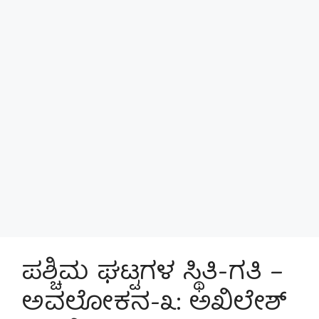
ಪಶ್ಚಿಮ ಘಟ್ಟಗಳ ಸ್ಥಿತಿ-ಗತಿ –
ಅವಲೋಕನ-೩: ಅಖಿಲೇಶ್