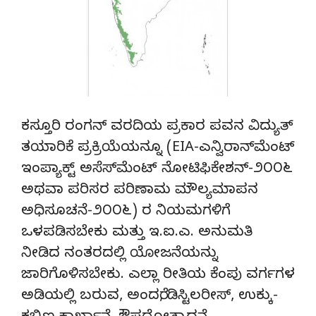
ಕಸ್ತೂರಿ ರಂಗನ್ ವರದಿಯ ಪ್ರಕಾರ ಪವನ ವಿದ್ಯುತ್
ತಯಾರಿಕೆ ಪ್ರಕ್ರಿಯೆಯನ್ನೂ (EIA-ಎನ್ವಿರಾನ್‌ಮೆಂಟ್
ಇಂಪ್ಯಾಕ್ಟ್ ಅಸೆಸ್‌ಮೆಂಟ್ ನೋಟಿಫಿಕೇಶನ್-೨೦೦೬
ಅಥವಾ ಪರಿಸರ ಪರಿಣಾಮ ಮೌಲ್ಯಮಾಪನ
ಅಧಿಸೂಚನೆ-೨೦೦೬) ರ ನಿಯಮಗಳಿಗೆ
ಒಳಪಡಿಸಬೇಕು ಮತ್ತು ಇ.ಐ.ಎ. ಅನುಮತಿ
ನೀಡಿದ ನಂತರದಲ್ಲಿ ಯೋಜನೆಯನ್ನು
ಜಾರಿಗೊಳಿಸಬೇಕು. ಎಲ್ಲಾ ರೀತಿಯ ಕೆಂಪು ವರ್ಗಗಳ
ಅಡಿಯಲ್ಲಿ ಬರುವ, ಅಂದರೆ, ಡಿಸ್ಟಿಲರೀಸ್, ಉಕ್ಕು-