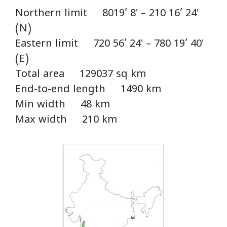
Northern limit 8019’ 8‛ – 210 16’ 24‛
(N)
Eastern limit 720 56’ 24‛ – 780 19’ 40‛
(E)
Total area 129037 sq km
End-to-end length 1490 km
Min width 48 km
Max width 210 km