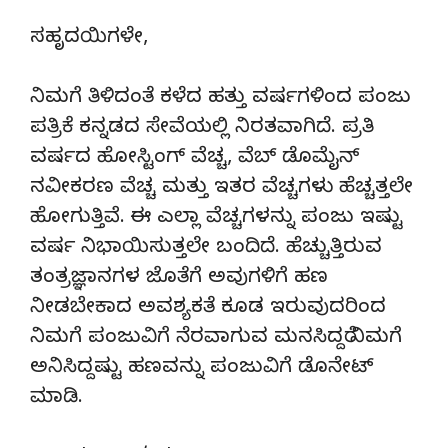
ಸಹೃದಯಿಗಳೇ,
ನಿಮಗೆ ತಿಳಿದಂತೆ ಕಳೆದ ಹತ್ತು ವರ್ಷಗಳಿಂದ ಪಂಜು
ಪತ್ರಿಕೆ ಕನ್ನಡದ ಸೇವೆಯಲ್ಲಿ ನಿರತವಾಗಿದೆ. ಪ್ರತಿ
ವರ್ಷದ ಹೋಸ್ಟಿಂಗ್‌ ವೆಚ್ಚ, ವೆಬ್‌ ಡೊಮೈನ್‌
ನವೀಕರಣ ವೆಚ್ಚ ಮತ್ತು ಇತರ ವೆಚ್ಚಗಳು ಹೆಚ್ಚತ್ತಲೇ
ಹೋಗುತ್ತಿವೆ. ಈ ಎಲ್ಲಾ ವೆಚ್ಚಗಳನ್ನು ಪಂಜು ಇಷ್ಟು
ವರ್ಷ ನಿಭಾಯಿಸುತ್ತಲೇ ಬಂದಿದೆ. ಹೆಚ್ಚುತ್ತಿರುವ
ತಂತ್ರಜ್ಞಾನಗಳ ಜೊತೆಗೆ ಅವುಗಳಿಗೆ ಹಣ
ನೀಡಬೇಕಾದ ಅವಶ್ಯಕತೆ ಕೂಡ ಇರುವುದರಿಂದ
ನಿಮಗೆ ಪಂಜುವಿಗೆ ನೆರವಾಗುವ ಮನಸಿದ್ದರೆ ನಿಮಗೆ
ಅನಿಸಿದ್ದಷ್ಟು ಹಣವನ್ನು ಪಂಜುವಿಗೆ ಡೊನೇಟ್‌
ಮಾಡಿ.