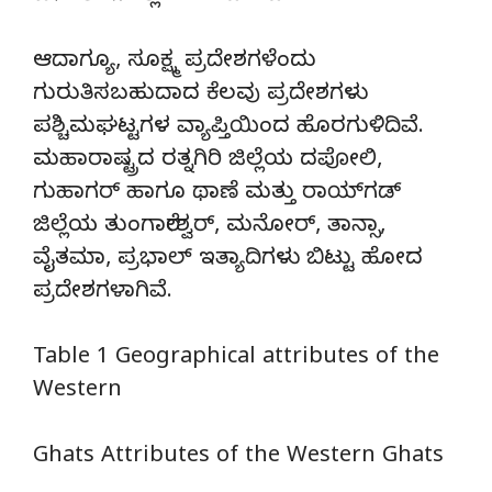
ಆದಾಗ್ಯೂ, ಸೂಕ್ಷ್ಮ ಪ್ರದೇಶಗಳೆಂದು
ಗುರುತಿಸಬಹುದಾದ ಕೆಲವು ಪ್ರದೇಶಗಳು
ಪಶ್ಚಿಮಘಟ್ಟಗಳ ವ್ಯಾಪ್ತಿಯಿಂದ ಹೊರಗುಳಿದಿವೆ.
ಮಹಾರಾಷ್ಟ್ರದ ರತ್ನಗಿರಿ ಜಿಲ್ಲೆಯ ದಪೋಲಿ,
ಗುಹಾಗರ್ ಹಾಗೂ ಥಾಣೆ ಮತ್ತು ರಾಯ್‌ಗಡ್
ಜಿಲ್ಲೆಯ ತುಂಗಾರೇಶ್ವರ್, ಮನೋರ್, ತಾನ್ಸಾ,
ವೈತಮಾ, ಪ್ರಭಾಲ್ ಇತ್ಯಾದಿಗಳು ಬಿಟ್ಟು ಹೋದ
ಪ್ರದೇಶಗಳಾಗಿವೆ.
Table 1 Geographical attributes of the
Western
Ghats Attributes of the Western Ghats