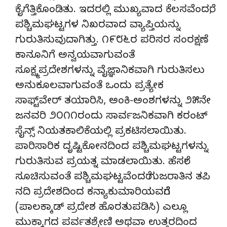
ಕೈಗೆತ್ತಿಕೊಂಡಿತು. ಇದರಲ್ಲಿ ಮುಖ್ಯವಾದ ಕೆಲಸವೆಂದರೆ,
ಪಶ್ಚಿಮಘಟ್ಟಗಳ ನಿಖರವಾದ ವ್ಯಾಪ್ತಿಯನ್ನು
ಗುರುತಿಸುವುದಾಗಿತ್ತು. ೧೯೮೬ರ ಪರಿಸರ ಸಂರಕ್ಷಣೆ
ಕಾನೂನಿಗೆ ಅನ್ವಯವಾಗುವಂತೆ
ಸೂಕ್ಷ್ಮಪ್ರದೇಶಗಳನ್ನು ವೈಜ್ಞಾನಿಕವಾಗಿ ಗುರುತಿಸಲು
ಅನುಕೂಲವಾಗುವಂತೆ ಒಂದು ಪ್ರತ್ಯೇಕ
ಸಾಫ್ಟ್‌ವೇರ್ ತಯಾರಿಸಿ, ಅಂಕಿ-ಅಂಶಗಳನ್ನು ೨೫ನೇ
ಜನವರಿ ೨೦೧೧ರಂದು ಸಾರ್ವಜನಿಕವಾಗಿ ಕರಂಟ್
ಸೈನ್ಸ್ ನಿಯತಕಾಲಿಕೆಯಲ್ಲಿ ಪ್ರಕಟಿಸಲಾಯಿತು.
ಪಾರಿಸಾರಿಕ ದೃಷ್ಟಿಕೋನದಿಂದ ಪಶ್ಚಿಮಘಟ್ಟಗಳನ್ನು
ಗುರುತಿಸುವ ಪ್ರಯತ್ನ ಮಾಡಲಾಯಿತು. ಹೆಸರೇ
ಸೂಚಿಸುವಂತೆ ಪಶ್ಚಿಮಘಟ್ಟವೆಂದರೆ ಗುಜರಾತಿನ ತಪಿ
ನದಿ ಪ್ರದೇಶದಿಂದ ಕನ್ಯಾಕುಮಾರಿಯವರೆಗೆ
(ಪಾಲಕ್ಕಾಡ್ ಪ್ರದೇಶ ಹೊರತುಪಡಿಸಿ) ಎಲ್ಲೂ
ಮುಕ್ಕಾಗದ ಪರ್ವತಶ್ರೇಣಿ ಅಥವಾ ಉತ್ತರದಿಂದ