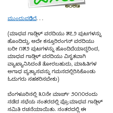
ಮುಂದುವರೆದಿದೆ
. . .
(ಮಾಧವ ಗಾಡ್ಗಿಳ್ ವರದಿಯು ೫೭೨ ಪುಟಗಳನ್ನು
ಹೊಂದಿದ್ದು, ಅದೇ ಕಸ್ತೂರಿರಂಗನ್ ವರದಿಯು
ಬರೀ ೧೫೨ ಪುಟಗಳನ್ನು ಹೊಂದಿದೆಯಾದ್ದರಿಂದ,
ಮಾಧವ ಗಾಡ್ಗಿಳ್ ವರದಿಯು ವಿಸೃತವಾಗಿ
ವ್ಯಾಖ್ಯಾನಿಸಿದಂತೆ ತೋರಬಹುದು, ಮಾಹಿತಿಗಳ
ಅಗಾಧ ವ್ಯತ್ಯಾಸವನ್ನು ಗಮನದಲ್ಲಿರಿಸಿಕೊಂಡು
ಓದುಗರು ಸಹಕರಿಸಬೇಕು)
ಬೆಂಗಳೂರಿನಲ್ಲಿ ೩೦ನೇ ಮಾರ್ಚ್ ೨೦೧೦ರಂದು
ನಡೆದ ಸಭೆಯ ನಂತರದಲ್ಲಿ ಪ್ರೊ:ಮಾಧವ ಗಾಡ್ಗಿಳ್
ಸಮಿತಿ ರಚನೆಯಾಯಿತು. ನಂತರದಲ್ಲಿ ಈ