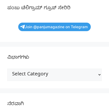
ಪಂಜು ಟೆಲಿಗ್ರಾಮ್ ಗ್ರೂಪ್ ಸೇರಿರಿ
Join @panjumagazine on Telegram
ವಿಭಾಗಗಳು
ವಿಭಾಗಗಳು
ನೆರವಾಗಿ