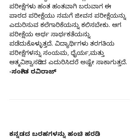
ಪರೀಕ್ಷೆಗಳು ಹಂತ ಹಂತವಾಗಿ ಬರುವಾಗ ಈ
ಪಾಠದ ಪರೀಕ್ಷೆಯು ನಮಗೆ ಜೀವನ ಪರೀಕ್ಷೆಯನ್ನು
ಎದುರಿಸುವ ಕಲೆಗಾರಿಕೆಯನ್ನು ಕಲಿಸಬೇಕು. ಆಗ
ಪರೀಕ್ಷೆಯ ಅರ್ಥ ಸಾರ್ಥಕತೆಯನ್ನು
ಪಡೆದುಕೊಳ್ಳುತ್ತದೆ. ವಿದ್ಯಾರ್ಥಿಗಳು ತರಗತಿಯ
ಪರೀಕ್ಷೆಗಳನ್ನು ಸಂಯಮ, ಧೈರ್ಯ,ಮತ್ತು
ಆತ್ಮವಿಶ್ವಾಸದಿಂದ ಎದುರಿಸಿದರೆ ಅಷ್ಟೇ ಸಾಕಾಗುತ್ತದೆ.
-ಸಂಗೀತ ರವಿರಾಜ್
ಕನ್ನಡದ ಬರಹಗಳನ್ನು ಹಂಚಿ ಹರಡಿ