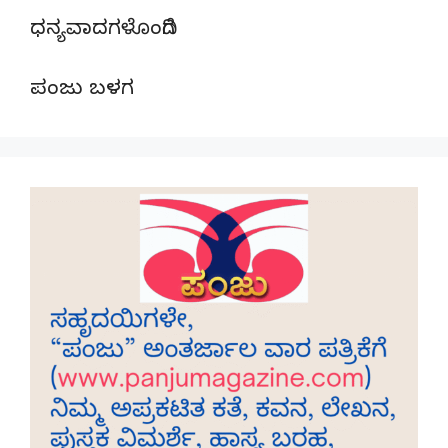
ಧನ್ಯವಾದಗಳೊಂದಿಗೆ
ಪಂಜು ಬಳಗ