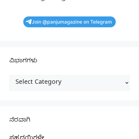
Join @panjumagazine on Telegram
ವಿಭಾಗಗಳು
ವಿಭಾಗಗಳು
ನೆರವಾಗಿ
ಸಹೃದಯಿಗಳೇ,