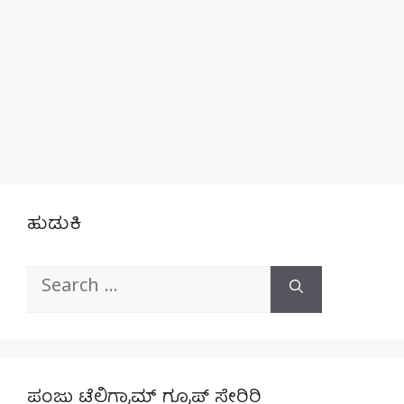
ಹುಡುಕಿ
Search
for:
ಪಂಜು ಟೆಲಿಗ್ರಾಮ್ ಗ್ರೂಪ್ ಸೇರಿರಿ