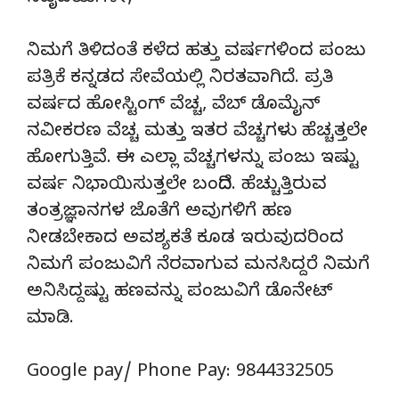
ನಿಮಗೆ ತಿಳಿದಂತೆ ಕಳೆದ ಹತ್ತು ವರ್ಷಗಳಿಂದ ಪಂಜು
ಪತ್ರಿಕೆ ಕನ್ನಡದ ಸೇವೆಯಲ್ಲಿ ನಿರತವಾಗಿದೆ. ಪ್ರತಿ
ವರ್ಷದ ಹೋಸ್ಟಿಂಗ್‌ ವೆಚ್ಚ, ವೆಬ್‌ ಡೊಮೈನ್‌
ನವೀಕರಣ ವೆಚ್ಚ ಮತ್ತು ಇತರ ವೆಚ್ಚಗಳು ಹೆಚ್ಚತ್ತಲೇ
ಹೋಗುತ್ತಿವೆ. ಈ ಎಲ್ಲಾ ವೆಚ್ಚಗಳನ್ನು ಪಂಜು ಇಷ್ಟು
ವರ್ಷ ನಿಭಾಯಿಸುತ್ತಲೇ ಬಂದಿದೆ. ಹೆಚ್ಚುತ್ತಿರುವ
ತಂತ್ರಜ್ಞಾನಗಳ ಜೊತೆಗೆ ಅವುಗಳಿಗೆ ಹಣ
ನೀಡಬೇಕಾದ ಅವಶ್ಯಕತೆ ಕೂಡ ಇರುವುದರಿಂದ
ನಿಮಗೆ ಪಂಜುವಿಗೆ ನೆರವಾಗುವ ಮನಸಿದ್ದರೆ ನಿಮಗೆ
ಅನಿಸಿದ್ದಷ್ಟು ಹಣವನ್ನು ಪಂಜುವಿಗೆ ಡೊನೇಟ್‌
ಮಾಡಿ.
Google pay/ Phone Pay: 9844332505