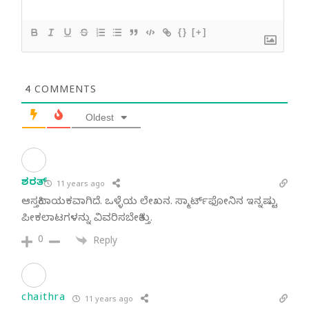
{}
[+]
4
COMMENTS
Oldest
ಶರತ್
11 years ago
ಆಸಕ್ತಿದಾಯಕವಾಗಿದೆ. ಒಳ್ಳೆಯ ಲೇಖನ. ಸ್ಮಾರ್ಟ್‌ಫೋನಿನ ಇನ್ನಷ್ಟು
ಪೀಕಲಾಟಗಳನ್ನು ವಿವರಿಸಬೇಕಿತ್ತು.
0
Reply
chaithra
11 years ago