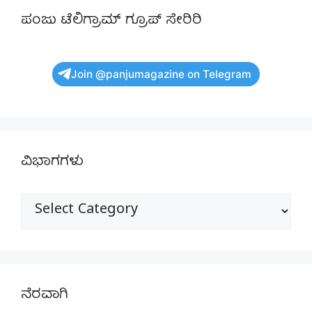
ಪಂಜು ಟೆಲಿಗ್ರಾಮ್ ಗ್ರೂಪ್ ಸೇರಿರಿ
Join @panjumagazine on Telegram
ವಿಭಾಗಗಳು
ವಿಭಾಗಗಳು
ನೆರವಾಗಿ