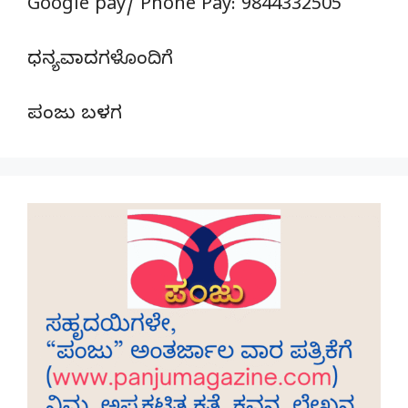
Google pay/ Phone Pay: 9844332505
ಧನ್ಯವಾದಗಳೊಂದಿಗೆ
ಪಂಜು ಬಳಗ