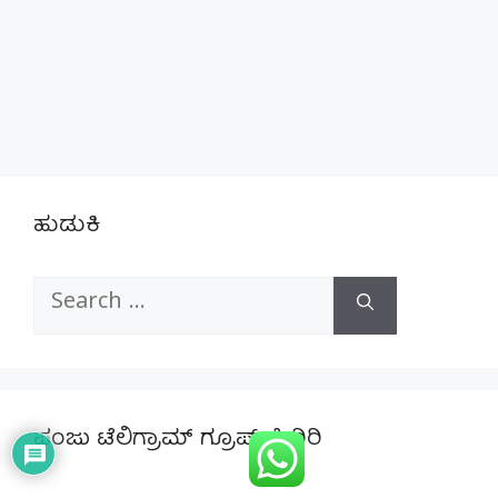
ಹುಡುಕಿ
Search
for:
ಪಂಜು ಟೆಲಿಗ್ರಾಮ್ ಗ್ರೂಪ್ ಸೇರಿರಿ