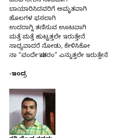
ಹರಿವ ನೀರಿನ ನಾದವಾಗಿ
ಬಾಯಾರಿಸಿದವರಿಗೆ ಅಮೃತವಾಗಿ
ಹೊಲಗಳ ಫಸಲಾಗಿ
ಉದರಾಗ್ನಿ ತಣಿಸುವ ಊಟವಾಗಿ
ಮತ್ತೆ ಮತ್ತೆ ಹುಟ್ಟತ್ತಲೇ ಇರುತ್ತೇನೆ
ಸಾಧ್ಯವಾದರೆ ನೋಡು, ಕೇಳಿಸಿಕೋ
ನಾ “ವಂದೇ ಮಾತರಂ” ಎನ್ನುತ್ತಲೇ ಇರುತ್ತೇನೆ
-ಇಂದ್ರ