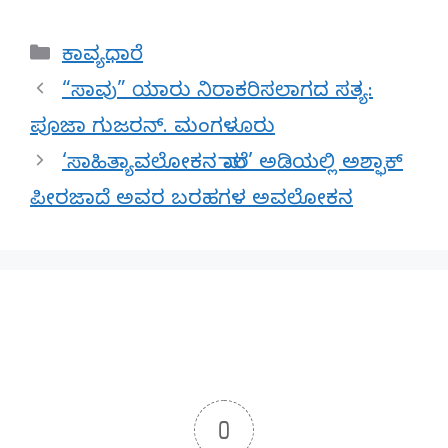
Categories
ಕಾವ್ಯಧಾರೆ
“ಸಾವು” ಯಾರು ನಿರಾಕರಿಸಲಾಗದ ಸತ್ಯ:
ಪೂಜಾ ಗುಜರನ್. ಮಂಗಳೂರು
‘ಸಾಹಿತ್ಯಾವಲೋಕನ ಮಾಲೆ’ ಅಡಿಯಲ್ಲಿ ಅಶ್ಫಾಕ್
ಪೀರಜಾದೆ ಅವರ ಬರಹಗಳ ಅವಲೋಕನ
0