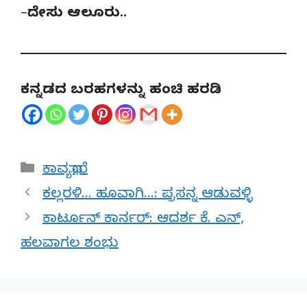
–
ದೇಸು ಆಲೂರು..
ಕನ್ನಡದ ಬರಹಗಳನ್ನು ಹಂಚಿ ಹರಡಿ
Categories
ಕಾವ್ಯಧಾರೆ
ಕಲ್ಲರಳಿ… ಹೂವಾಗಿ…: ಪ್ರಸನ್ನ ಆಡುವಳ್ಳಿ
ಕಾರ್ಟೂನ್ ಕಾರ್ನರ್: ಆದರ್ಶ ‌ಕೆ. ಎನ್,
ಹಲವಾಗಲ ಶಂಭು