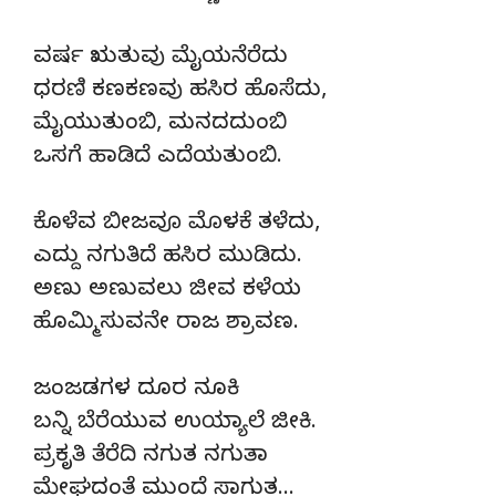
ವರ್ಷ ಋತುವು ಮೈಯನೆರೆದು
ಧರಣಿ ಕಣಕಣವು ಹಸಿರ ಹೊಸೆದು,
ಮೈಯುತುಂಬಿ, ಮನದದುಂಬಿ
ಒಸಗೆ ಹಾಡಿದೆ ಎದೆಯತುಂಬಿ.
ಕೊಳೆವ ಬೀಜವೂ ಮೊಳಕೆ ತಳೆದು,
ಎದ್ದು ನಗುತಿದೆ ಹಸಿರ ಮುಡಿದು.
ಅಣು ಅಣುವಲು ಜೀವ ಕಳೆಯ
ಹೊಮ್ಮಿಸುವನೇ ರಾಜ ಶ್ರಾವಣ.
ಜಂಜಡಗಳ ದೂರ ನೂಕಿ
ಬನ್ನಿ ಬೆರೆಯುವ ಉಯ್ಯಾಲೆ ಜೀಕಿ.
ಪ್ರಕೃತಿ ತೆರೆದಿ ನಗುತ ನಗುತಾ
ಮೇಘದಂತೆ ಮುಂದೆ ಸಾಗುತ…