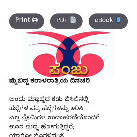
Print 🖨
PDF
eBook
ಬೆನ್ನುಬಿದ್ದ ಕರಾಳರಾತ್ರಿಯ ದಿನಚರಿ
ಅಂದು ಮಧ್ಯಾಹ್ನದ ಕಡು ಬಿಸಿಲಿನಲ್ಲಿ
ಹಜ್ಜೆಗಳ ಪಕ್ಕ ಹೆಜ್ಜೆಗಳನ್ನು ಇರಿಸಿ
ಎಲ್ಲ ಪ್ರೇಮಿಗಳ ಉದಾಹರಣೆಯೊಂದಿಗೆ
ಊರ ಮಧ್ಯ ಹೋಗುತ್ತಿದ್ದರೆ;
ಯಾರೋ ಬೊಗಳಿದಂತೆ