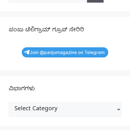
for:
ಪಂಜು ಟೆಲಿಗ್ರಾಮ್ ಗ್ರೂಪ್ ಸೇರಿರಿ
Join @panjumagazine on Telegram
ವಿಭಾಗಗಳು
ವಿಭಾಗಗಳು