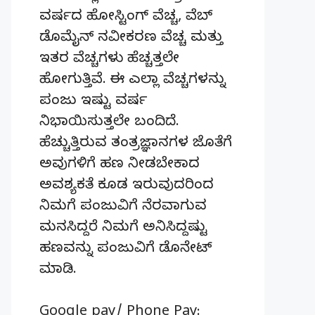
ವರ್ಷದ ಹೋಸ್ಟಿಂಗ್‌ ವೆಚ್ಚ, ವೆಬ್‌
ಡೊಮೈನ್‌ ನವೀಕರಣ ವೆಚ್ಚ ಮತ್ತು
ಇತರ ವೆಚ್ಚಗಳು ಹೆಚ್ಚತ್ತಲೇ
ಹೋಗುತ್ತಿವೆ. ಈ ಎಲ್ಲಾ ವೆಚ್ಚಗಳನ್ನು
ಪಂಜು ಇಷ್ಟು ವರ್ಷ
ನಿಭಾಯಿಸುತ್ತಲೇ ಬಂದಿದೆ.
ಹೆಚ್ಚುತ್ತಿರುವ ತಂತ್ರಜ್ಞಾನಗಳ ಜೊತೆಗೆ
ಅವುಗಳಿಗೆ ಹಣ ನೀಡಬೇಕಾದ
ಅವಶ್ಯಕತೆ ಕೂಡ ಇರುವುದರಿಂದ
ನಿಮಗೆ ಪಂಜುವಿಗೆ ನೆರವಾಗುವ
ಮನಸಿದ್ದರೆ ನಿಮಗೆ ಅನಿಸಿದ್ದಷ್ಟು
ಹಣವನ್ನು ಪಂಜುವಿಗೆ ಡೊನೇಟ್‌
ಮಾಡಿ.
Google pay/ Phone Pay: