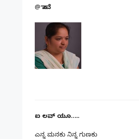
@ ನಾವೆ
ಐ ಲವ್ ಯೂ…..
ಎನ್ನ ಮನಕು ನಿನ್ನ ಗುಣಕು