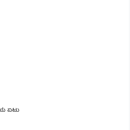
ೆಯ ಏಟು