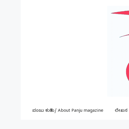
Skip
to
content
ಪಂಜು ಕುರಿತು/ About Panju magazine
ಲೇಖನ ಕ