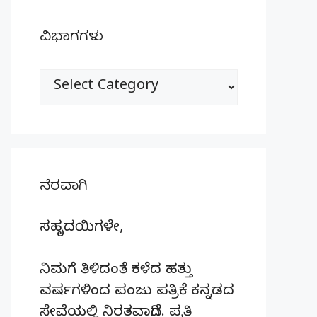
ವಿಭಾಗಗಳು
ವಿಭಾಗಗಳು
ನೆರವಾಗಿ
ಸಹೃದಯಿಗಳೇ,
ನಿಮಗೆ ತಿಳಿದಂತೆ ಕಳೆದ ಹತ್ತು
ವರ್ಷಗಳಿಂದ ಪಂಜು ಪತ್ರಿಕೆ ಕನ್ನಡದ
ಸೇವೆಯಲ್ಲಿ ನಿರತವಾಗಿದೆ. ಪ್ರತಿ