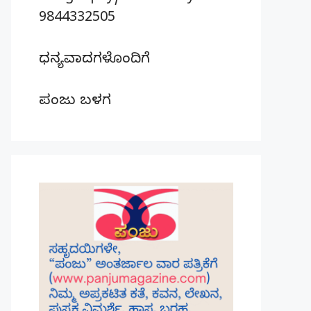
9844332505
ಧನ್ಯವಾದಗಳೊಂದಿಗೆ
ಪಂಜು ಬಳಗ