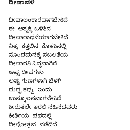
ದೀಪಾವಳಿ
ದೀಪಾಲಂಕಾರವಾಗಬೇಕಿದೆ
ಈ ಆತ್ಮಕ್ಕೆ ಒಳಿತಿನ
ದೀಪಾರಾಧನೆಯಾಗಬೇಕಿದೆ
ನಿತ್ಯ ಕತ್ತಲಿನ ಕೊಳಕಿನಲ್ಲಿ
ನೊಂದಮನಕ್ಕೆ ಸಬಲತೆಯ
ದೀಪಾರತಿ ಸಿದ್ಧವಾಗಿದೆ
ಅಷ್ಟ ದೀಪಗಳು
ಅಷ್ಟ ಗುಣಗಳಾಗಿ ಬೆಳಗಿ
ದುಷ್ಟ ಕಪ್ಪು ಇಂದು
ಉನ್ಮೂಲನವಾಗಬೇಕಿದೆ
ಕೀರುತಲೇ ಇರಲಿ ಸಹಿಸದವರು
ಕೀರ್ತಿಯ ಪಥದಲ್ಲಿ
ದೀಪೋತ್ಸವ ನಡೆದಿದೆ