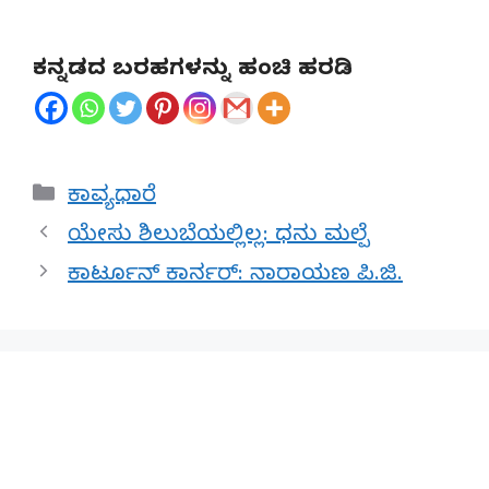
ಕನ್ನಡದ ಬರಹಗಳನ್ನು ಹಂಚಿ ಹರಡಿ
Categories
ಕಾವ್ಯಧಾರೆ
ಯೇಸು ಶಿಲುಬೆಯಲ್ಲಿಲ್ಲ: ಧನು ಮಲ್ಪೆ
ಕಾರ್ಟೂನ್ ಕಾರ್ನರ್: ನಾರಾಯಣ ಪಿ.ಜಿ.