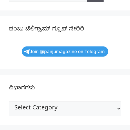
ಪಂಜು ಟೆಲಿಗ್ರಾಮ್ ಗ್ರೂಪ್ ಸೇರಿರಿ
Join @panjumagazine on Telegram
ವಿಭಾಗಗಳು
ವಿಭಾಗಗಳು