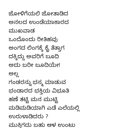
ಜೋಳಿಗೆಯಲಿ ಜೋತಾಡಿದ
ಅನಲದ ಉಂಡೆಯಾಕಾರದ
ಮುಖವಾಡ
ಒಂದೊಂದು ರೀತಿಹವು
ಅಂಗದ ಲಿಂಗಕ್ಕೆ ಕೈ ತೆತ್ತಾಗ
ದಕ್ಕಿದ್ದು ಅವರಿಗೆ ಬೂದಿ
ಅದು ಬರೀ ಬೂದಿಯೇ!
ಅಲ್ಲ
ಗಂಡರನ್ನು ಭಸ್ಮ ಮಾಡುವ
ಭಂಡಾರದ ಭಕ್ತಿಯ ವಿಭೂತಿ
ಹಣೆ ತಟ್ಟಿ ಮನ ಮುಟ್ಟಿ
ಮಡಿಮಡಿಯಾಗಿ ಎಡೆ ಎಲೆಯಲ್ಲಿ
ಉರುಳಾಡಿದರು ?
ಮುಕ್ತಿಗದು ಬಹು ಆಳ ಉಂಟು