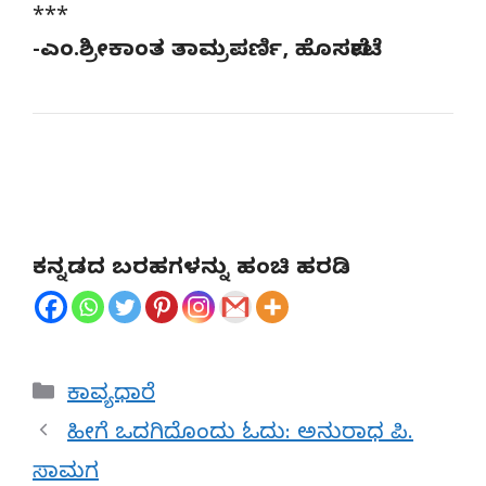
***
-ಎಂ.ಶ್ರೀಕಾಂತ ತಾಮ್ರಪರ್ಣಿ, ಹೊಸಪೇಟೆ
ಕನ್ನಡದ ಬರಹಗಳನ್ನು ಹಂಚಿ ಹರಡಿ
Categories
ಕಾವ್ಯಧಾರೆ
ಹೀಗೆ ಒದಗಿದೊಂದು ಓದು: ಅನುರಾಧ ಪಿ.
ಸಾಮಗ