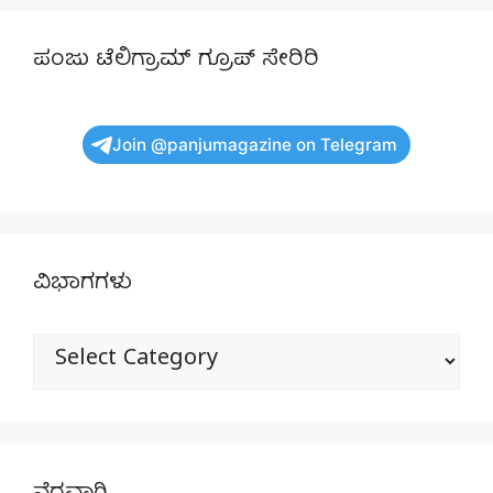
ಪಂಜು ಟೆಲಿಗ್ರಾಮ್ ಗ್ರೂಪ್ ಸೇರಿರಿ
Join @panjumagazine on Telegram
ವಿಭಾಗಗಳು
ವಿಭಾಗಗಳು