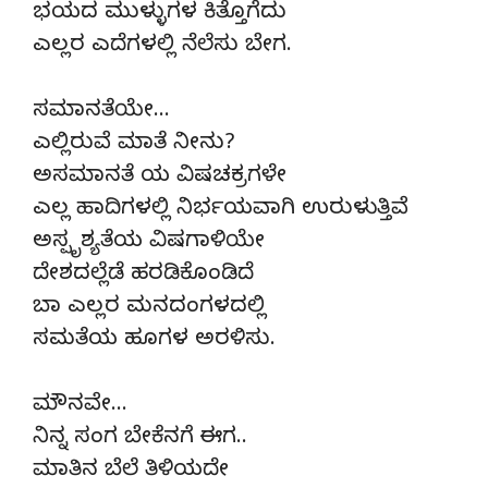
ಭಯದ ಮುಳ್ಳುಗಳ ಕಿತ್ತೊಗೆದು
ಎಲ್ಲರ ಎದೆಗಳಲ್ಲಿ ನೆಲೆಸು ಬೇಗ.
ಸಮಾನತೆಯೇ…
ಎಲ್ಲಿರುವೆ ಮಾತೆ ನೀನು?
ಅಸಮಾನತೆ ಯ ವಿಷಚಕ್ರಗಳೇ
ಎಲ್ಲ ಹಾದಿಗಳಲ್ಲಿ ನಿರ್ಭಯವಾಗಿ ಉರುಳುತ್ತಿವೆ
ಅಸ್ಪೃಶ್ಯತೆಯ ವಿಷಗಾಳಿಯೇ
ದೇಶದಲ್ಲೆಡೆ ಹರಡಿಕೊಂಡಿದೆ
ಬಾ ಎಲ್ಲರ ಮನದಂಗಳದಲ್ಲಿ
ಸಮತೆಯ ಹೂಗಳ ಅರಳಿಸು.
ಮೌನವೇ…
ನಿನ್ನ ಸಂಗ ಬೇಕೆನಗೆ ಈಗ..
ಮಾತಿನ ಬೆಲೆ ತಿಳಿಯದೇ