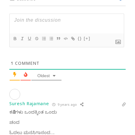
{}
[+]
1
COMMENT
Oldest
Suresh Rajamane
9 years ago
ಕವಿತೆಗಳು ಒಂದಕ್ಕಿಂತ ಒಂದು
ಚಂದ
ಓದಲು ಮನಸಿಗಾನಂದ….