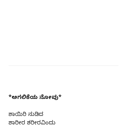
*ಅಗಲಿಕೆಯ ನೋವು*
ಶಾಯಿರಿ ನುಡಿದ
ಶಾರೀರ ಶರೀರವಿಂದು