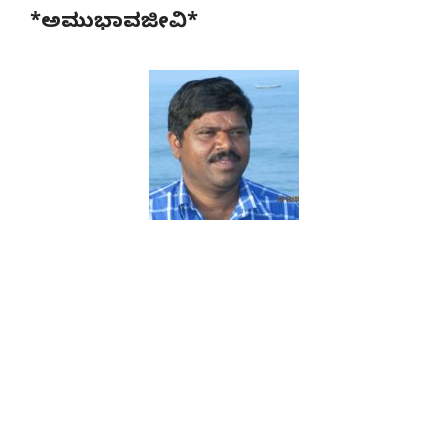
*ಅಮುಭಾವಜೀವಿ*