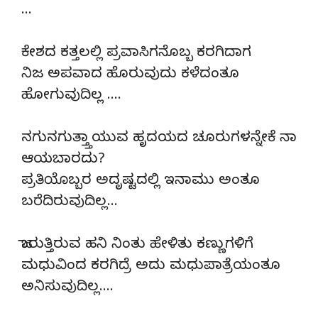
…
ಕೇಶದ ಕತ್ತಲಲ್ಲಿ ಪ್ರವಾಸಿಗನೊಬ್ಬ ಕರಗಿದಾಗ
ನಿಜ ಅಪವಾದ ಹೊರುವುದು ಕಳೆದಂತೂ
ಹೋಗುವುದಿಲ್ಲ ….
ನಗುನಗುತ್ತ್ತಾಯುವ ಹೃದಯದ ಚೂರುಗಳನ್ನೇಕೆ ನಾ
ಆಯಬಾರದು?
ಪ್ರತಿಯೊಬ್ಬರ ಅದೃಷ್ಟದಲ್ಲಿ ಇನಾಮು ಅಂತೂ
ಬರೆದಿರುವುದಿಲ್ಲ…
ಜಾರುತ್ತಿರುವ ಹನಿ ನಿಂತು ಹೇಳಿತು ಕಣ್ಣುಗಳಿಗೆ
ಮಧುವಿಂದ ಕರಗಿದ್ರೆ ಅದು ಮಧುಪಾತ್ರೆಯಂತೂ
ಅನಿಸುವುದಿಲ್ಲ….