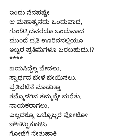
ಇಂದು ನೆನಪಷ್ಟೇ
ಆ ಮಹಾತ್ಮನದು ಒಂದುವಾದ,
ಗುಂಡಿಕ್ಕಿದವರದೂ ಒಂದುವಾದ
ಮುಂದೆ ಪ್ರತಿ ಊರಿನನಲ್ಲಿಯೂ
ಇಬ್ಬರ ಪ್ರತಿಮೆಗಳೂ ಬರಬಹುದು.!?
****
ಬಯಸಿದ್ದೆಲ್ಲ ಬೇಡಲು,
ಸ್ವಾರ್ಥದ ಬೇಳೆ ಬೇಯಿಸಲು.
ಪ್ರತಿಭಟೆನೆ ಮಾಡುತ್ತಾ
ತಮ್ಮೊಳಗಿನ ತಮ್ಮನ್ನೇ ಮರೆತು,
ನಾಯಕರಾಗಲು,
ಎಲ್ಲದಕ್ಕೂ ಒಬ್ಬೊಬ್ಬರ ಫೋಟೋ
ಚೌಕಟ್ಟುಕೂಡಿಸಿ
ಗೋಡೆಗೆ ನೇತುಹಾಕಿ