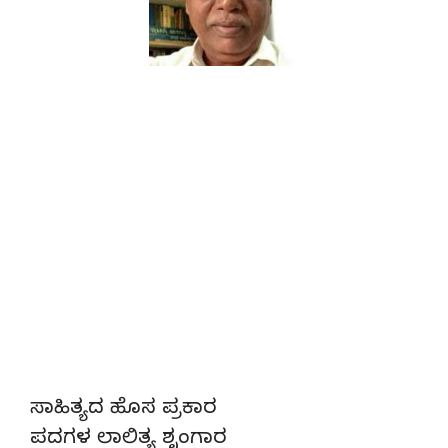
ಸಾಹಿತ್ಯದ ಹೊಸ ಪ್ರಕಾರ
ಪದಗಳ ಲಾಲಿತ್ಯ ಶೃಂಗಾರ