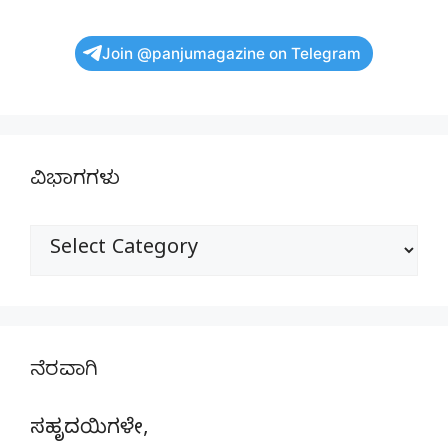
Join @panjumagazine on Telegram
ವಿಭಾಗಗಳು
ವಿಭಾಗಗಳು
ನೆರವಾಗಿ
ಸಹೃದಯಿಗಳೇ,