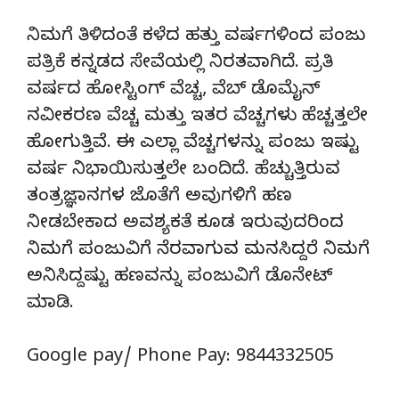
ನಿಮಗೆ ತಿಳಿದಂತೆ ಕಳೆದ ಹತ್ತು ವರ್ಷಗಳಿಂದ ಪಂಜು
ಪತ್ರಿಕೆ ಕನ್ನಡದ ಸೇವೆಯಲ್ಲಿ ನಿರತವಾಗಿದೆ. ಪ್ರತಿ
ವರ್ಷದ ಹೋಸ್ಟಿಂಗ್‌ ವೆಚ್ಚ, ವೆಬ್‌ ಡೊಮೈನ್‌
ನವೀಕರಣ ವೆಚ್ಚ ಮತ್ತು ಇತರ ವೆಚ್ಚಗಳು ಹೆಚ್ಚತ್ತಲೇ
ಹೋಗುತ್ತಿವೆ. ಈ ಎಲ್ಲಾ ವೆಚ್ಚಗಳನ್ನು ಪಂಜು ಇಷ್ಟು
ವರ್ಷ ನಿಭಾಯಿಸುತ್ತಲೇ ಬಂದಿದೆ. ಹೆಚ್ಚುತ್ತಿರುವ
ತಂತ್ರಜ್ಞಾನಗಳ ಜೊತೆಗೆ ಅವುಗಳಿಗೆ ಹಣ
ನೀಡಬೇಕಾದ ಅವಶ್ಯಕತೆ ಕೂಡ ಇರುವುದರಿಂದ
ನಿಮಗೆ ಪಂಜುವಿಗೆ ನೆರವಾಗುವ ಮನಸಿದ್ದರೆ ನಿಮಗೆ
ಅನಿಸಿದ್ದಷ್ಟು ಹಣವನ್ನು ಪಂಜುವಿಗೆ ಡೊನೇಟ್‌
ಮಾಡಿ.
Google pay/ Phone Pay: 9844332505