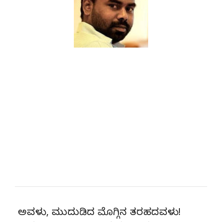
ಅವಳು, ಮುದುಡಿದ ಮೊಗ್ಗಿನ ತರಹದವಳು!