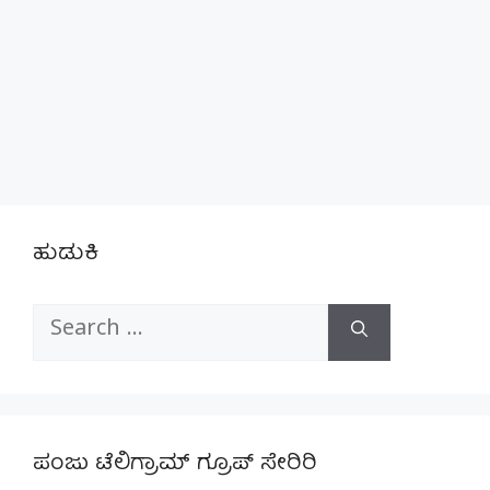
ಹುಡುಕಿ
Search
for:
ಪಂಜು ಟೆಲಿಗ್ರಾಮ್ ಗ್ರೂಪ್ ಸೇರಿರಿ