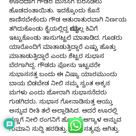
ಊದಿದಾಗ ಗೌಡರ ಮನಸಿಗೆ ಬರಸಿಡಿಲು
ಹೊಡದಂತಾಯಿತು. ಇದಕ್ಕೊಂದು ಕೊನೆ
ಕಾಣಿಸಬೇಕೆಂದು ಗೌಡ ಆತುರಾತುರವಾಗಿ ನಿರ್ಣಯ
ತಗಿದುಕೊಂಡು ಕೈಯಲ್ಲಿದ್ದ ಮೋಬೈಲ್ಲ ಕಿವಿಗೆ
ಇಟ್ಟುಕೊಂಡು ತಾಸುಗಟ್ಟಲೆ ಮಾತಾಡಿದ. ಗೂಡರು
ಯಾರೊಂದಿಗೆ ಮಾತಾಡುತ್ತಿದ್ದಾರೆ ಎಷ್ಟು ಹೊತ್ತು
ಮಾತಾಡುತ್ತಿದ್ದಾರೆ ಎಂದು ಶೆಟ್ಟರ ಸುಭಾಸ
ಬೆರಗಾಗಿದ್ದ. ಗೌಡರು ಪೋನು ಇಟ್ಟವರೇ
ಸುಭಾಸನತ್ತ ಬಂದು ಈ ವಿಷ್ಯಾ ಯಾರಮುಂದು
ಬಾಯ ಬಿಡಬೇಡ ನೀಲಿ ನಮ್ಮ ಸ್ವಂತ ಅಕ್ಕನ
ಮಗಳು ಎಂದು ಜೋರಾಗಿ ಸುಭಾಸನೆದರು
ಗುಡಗಿದರು. ಸುಭಾಸ ಗೋನಾಡಿಸುತ್ತ ಆಯ್ತು
ಅನ್ನುವ ರೀತಿ ತಲೆ ಅಲ್ಲಾಡಿಸಿದ. ಆದರೆ ಊರಲ್ಲಿ
ಸಣ್ಣಗೆ ನೀಲಿ ರಂಗನಿಗೆ ಹೊಟ್ಟಿಲೆ ಆಗ್ಯಾಳ ಅನ್ನುವ
ಗುಮಾನಿ ಸುದ್ದಿ ಹರಡಿತ್ತು. ಅದು ಸತ್ಯವು ಆಗಿತ್ತು.