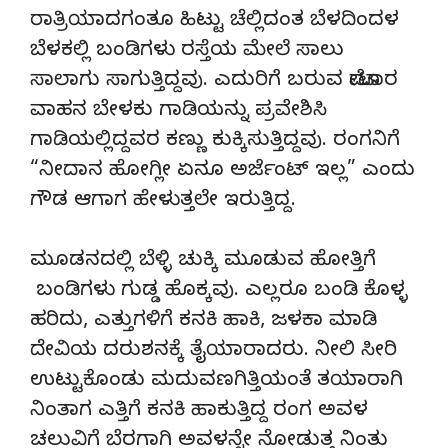
ರಾತ್ರಿಯಾದಗಂತೂ ಹಿಟ್ಟು ಚೆಲ್ಲಿದಂತ ಬೆಳದಿಂದಳ
ಬೆಳಕಲ್ಲಿ ಬಂಡಿಗಳು ರಸ್ತೆಯ ಮೇಲೆ ಸಾಲು
ಸಾಲಾಗು ಸಾಗುತ್ತಿದ್ದವು. ಎದುರಿಗೆ ಬರುವ ಮೋಟಾರ
ವಾಹನ ಬೇಳಕು ಗಾಡಿಯನ್ನು ಪ್ರವೇಶಿಸಿ
ಗಾಡಿಯಲ್ಲಿದ್ದವರ ಕಣ್ಣು ಕುಕ್ಕಿಸುತ್ತಿದ್ದವು. ರಂಗನಿಗೆ
“ನೀದಾನ ಹೋಗ್ಲೀ ಏನೂ ಅರ್ಜೆಂಟ್ ಇಲ್ಲ” ಎಂದು
ಗೌಡ ಆಗಾಗ ಹೇಳುತ್ತಲೇ ಇರುತ್ತಿದ್ದ.
ಮೂಡನದಲ್ಲಿ ಬೆಳ್ಳಿ ಚುಕ್ಕಿ ಮೂಡುವ ಹೋತ್ತಿಗೆ
ಬಂಡಿಗಳು ಗುಡ್ಡ ಹೊಕ್ಕವು. ಎಲ್ಲರೂ ಬಂಡಿ ಕೊಳ್ಳ
ಹರಿದು, ಎತ್ತುಗಳಿಗೆ ಕನಕಿ ಹಾಕಿ, ಜಳಕಾ ಮಾಡಿ
ದೇವಿಯ ದರುಶನಕ್ಕೆ ತೈಯಾರಾದರು. ನೀಲಿ ಸೀರಿ
ಉಟ್ಟುಕೊಂಡು ಮದುವಣಗಿತ್ತಿಯಂತೆ ತಯಾರಾಗಿ
ನಿಂತಾಗ ಎತ್ತಿಗೆ ಕನಕಿ ಹಾಕುತ್ತಿದ್ದ ರಂಗ ಅವಳ
ಚಲುವಿಗೆ ಬೆರಗಾಗಿ ಅವಳನ್ನೇ ನೋಡುತ್ತ ನಿಂತು