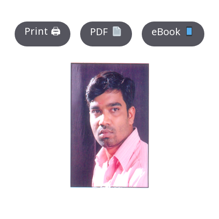
Print 🖨
PDF
eBook