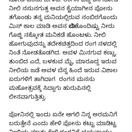
ನೋಡ ಎಂದು ಹೇಳಿದ. ರಂಗನ ಪೆದ್ದ ತನ ನೋಡಿ
ನೀಲಿ ನಸುನಗುತ್ತ ಅವನ ಕೈಯಾಗೀನ ಪೋನು
ತಗೊಂಡು ತನ್ನ ಮನಿಯಲ್ಲಿರುವ ನಂಬಿರಗೊಂದು
ಮಿಸ್ ಕಾಲ ಮಾಡಿ ಅವನ ಮೋತಿಗೊಂದಿಷ್ಟು ನೀರು
ಗೊಜ್ಜಿ ನಕ್ಕೋತ ಮನಿಕಡೆ ಹೊಂಟಳು. ನೀಲಿ
ಹೋಗುವುದನ್ನು ತದೇಕಚಿತ್ತದಿಂದ ರಂಗ ನಳದಲ್ಲಿ
ನಿಂತೆ ನೋಡತೊಡಗಿದ. ಅವಳ ಮಿನಗುವ ಕಣ್ಣು,
ತುಂಬಿದ ಎದೆ, ಬಳಕುವ ಮೈ, ಮಾರೂದ್ದ ಇರುವ
ನೀಲಿಯ ಜಡೆ ಅವಳ ಬೆನ್ನ ಹಿಂದೆ ಇರುವ ವಿಶಾಲ
ಏರುಗಳಿಗೆ ತಾಗಿದಾಗ ರಂಗನ ಮನಸು
ಮಹೋತ್ಸವಕ್ಕೆ ಸಿದ್ದಾಗು ಹುರುಪಿನಲ್ಲಿ
ಲೀನವಾಗುತ್ತಿತ್ತು.
ಪೋನಿನಲ್ಲಿ ಇಂದು ಏನೇ ಆಗಲಿ ನಿನ್ನ ಅರಮನಿಗೆ
ಬರುತ್ತೇನೆ ಎಂದು ಹೇಳಿ ಪೋನು ಕಟ್ಟು ಮಾಡಿಟ್ಟ