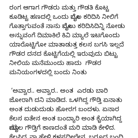
ರಂಗ ಆಗಾಗ ಗೌಡರು ಮತ್ತು ಗೌಡತಿ ಕೊಟ್ಟ
ಕೂಡಿಟ್ಟ ಹಣದಲ್ಲಿ ಒಂದು ಮೊಬೈಲ ಕರಿದಿಸಿ ನೀಲಿಗೆ
ಗೊತ್ತಾಗುವಂತೆ ನಾನು ಮೊಬೈಲು ಕರಿದಿಸಿದಿನ್ನಿ ನೋಡು
ಅನ್ನುವಂಗೆ ದಿಮಾಕಿಲೆ ಕಿವಿ ಮ್ಯಾಲೆ ಇಟಗೊಂದು
ಯಾರೊಟ್ಟಿಗೋ ಮಾತಾಡುತ್ತ ಕಲಸ ಬಗಸಿ ಇಲ್ಲದೆ
ಗೌಡರ ದನದ ಕೊಟ್ಟಿಗೆಯಲ್ಲಿ ಇರುವುದು ಬಿಟ್ಟು
ನೀಲಿಯ ಮನೆಮುಂದು ಹಾದು ಗೌಡರ
ಮನಿಯಂಗಳದಲ್ಲಿ ಬಂದು ನಿಂತು
‘ಅವ್ವಾರ.. ಅವ್ವಾರ.. ಅಂತ ಎರಡು ಬಾರಿ
ಜೋರಾಗಿ ದನಿ ಮಾಡಿದ. ಒಳಗಿದ್ದ ಗೌಡ್ತಿ ಏನಾತು
ಅಂತ ದುಡುದುಡು ಹೋರಗ ಬಂದಳು. ಏನಾರ
ಕೆಲಸ ಐತೇನ ಅಂತ ಬಂದ್ಯಾರಿ ಅಂತ ಕೈಯಾಗಿದ್ದ
ಮೋಬೈಲ ಗೌಡ್ತಿಗೆ ಕಾಣದಂತೆ ಮರಿ ಮಾಡಿ ಕೇಳಿದ.