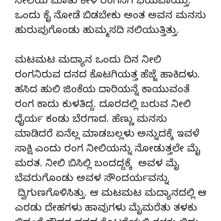
ನೀಲಿಯ ಮಾತು ಕೇಳಿ ರಂಗನಿಗೆ ಭಯವಾಯ್ತು.
ಒಂದು ಕೈ ನೋಡೆ ಬಿಡಬೇಕು ಅಂತ ಅವನ ಮನಸು
ಹುರುಪುಗೊಂಡು ಹುಮ್ಮಸದಿ ನಲಿಯುತ್ತಿತ್ತು.
ಮಟಮಟ ಮದ್ಯಾನ ಒಂದು ದಿನ ನೀಲಿ
ರಂಗನಿರುವ ದನದ ಕೊಟಗಿಯತ್ತ ಹೆಜ್ಜೆ ಹಾಕಿದಳು.
ಹಸಿದ ಹುಲಿ ಜಿಂಕೆಯ ದಾರಿಯನ್ನೆ ಕಾಯುವಂತೆ
ರಂಗ ಕಾದು ಕುಳತಿದ್ದ. ದೂರದಲ್ಲಿ ಬರುವ ನೀಲಿ
ಧೈರ್ಯ ಕಂಡು ಬೆರಗಾದ. ಹೆಣ್ಣು ಮನಸು
ಮಾಡಿದರೆ ಏನೆಲ್ಲ ಮಾಡಬಲ್ಲಳು ಅನ್ನುದಕ್ಕೆ ಇವಳೆ
ಸಾಕ್ಷಿ ಎಂದು ರಂಗ ನೀಲಿಯನ್ನು ನೋಡುತ್ತಲೇ ಮೈ
ಮರತ. ನೀಲಿ ಬಿಸಿಲ್ಲಿ ಬಂದದ್ದಕ್ಕೆ ಅವಳ ಮೈ
ಬೆವರುಗೊಂಡು ಅವಳ ಸೌಂದರ್ಯವನ್ನು
ದ್ವಿಗುಣಗೊಳಿಸಿತ್ತು. ಆ ಮಟಮಟ ಮದ್ಯಾನದಲ್ಲಿ ಆ
ಎರಡು ದೇಹಗಳು ಹಾವುಗಳು ಮೈಮರೆತು ತಳಕು