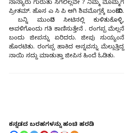
ನಾನ್ಯಾರು ಗುರುತು ಸಿಗಲಿಲ್ಲವೇ ? ನಿಮ್ಮ ಮೊಮ್ಮಗ
ಪ್ರೀತಮ್. ಹೊಸ ಎ ಸಿ ಪಿ ಆಗಿ ಶಿವಮೊಗ್ಗಕ್ಕೆ ಬಂದೀದಿನಿ.
ಬನ್ನಿ ಮುಂದಿನ ಸೀಟಿನಲ್ಲಿ ಕುಳಿತುಕೊಳ್ಳಿ,
ಅವಳಿಗೊಂದು ಗತಿ ಕಾಣಿಸುತ್ತೇನೆ . ರಂಗಪ್ಪ ಮೆಲ್ಲನೆ
ಬಂದು ಜೀಪನ್ನು ಏರಿದರು. ಜೀಪು ಸುಯ್ಯಂನೆ
ಹೊರಟಿತು. ರಂಗಪ್ಪ ಹಾಕಿದ ಅನ್ನವನ್ನು ಮೆಲ್ಲುತ್ತಿದ್ದ
ನಾಯಿ ಸದ್ದು ಮಾಡುತ್ತಾ ಜೀಪಿನ ಹಿಂದೆ ಓಡಿತು.
ಕನ್ನಡದ ಬರಹಗಳನ್ನು ಹಂಚಿ ಹರಡಿ