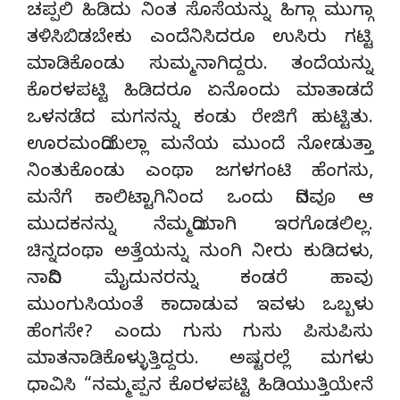
ಚಪ್ಪಲಿ ಹಿಡಿದು ನಿಂತ ಸೊಸೆಯನ್ನು ಹಿಗ್ಗಾ ಮುಗ್ಗಾ
ತಳಿಸಿಬಿಡಬೇಕು ಎಂದೆನಿಸಿದರೂ ಉಸಿರು ಗಟ್ಟಿ
ಮಾಡಿಕೊಂಡು ಸುಮ್ಮನಾಗಿದ್ದರು. ತಂದೆಯನ್ನು
ಕೊರಳಪಟ್ಟಿ ಹಿಡಿದರೂ ಏನೊಂದು ಮಾತಾಡದೆ
ಒಳನಡೆದ ಮಗನನ್ನು ಕಂಡು ರೇಜಿಗೆ ಹುಟ್ಟಿತು.
ಊರಮಂದಿಯೆಲ್ಲಾ ಮನೆಯ ಮುಂದೆ ನೋಡುತ್ತಾ
ನಿಂತುಕೊಂಡು ಎಂಥಾ ಜಗಳಗಂಟಿ ಹೆಂಗಸು,
ಮನೆಗೆ ಕಾಲಿಟ್ಟಾಗಿನಿಂದ ಒಂದು ದಿನವೂ ಆ
ಮುದಕನನ್ನು ನೆಮ್ಮದಿಯಾಗಿ ಇರಗೊಡಲಿಲ್ಲ.
ಚಿನ್ನದಂಥಾ ಅತ್ತೆಯನ್ನು ನುಂಗಿ ನೀರು ಕುಡಿದಳು,
ನಾದಿನಿ ಮೈದುನರನ್ನು ಕಂಡರೆ ಹಾವು
ಮುಂಗುಸಿಯಂತೆ ಕಾದಾಡುವ ಇವಳು ಒಬ್ಬಳು
ಹೆಂಗಸೇ? ಎಂದು ಗುಸು ಗುಸು ಪಿಸುಪಿಸು
ಮಾತನಾಡಿಕೊಳ್ಳುತ್ತಿದ್ದರು. ಅಷ್ಟರಲ್ಲೆ ಮಗಳು
ಧಾವಿಸಿ “ನಮ್ಮಪ್ಪನ ಕೊರಳಪಟ್ಟಿ ಹಿಡಿಯುತ್ತಿಯೇನೆ