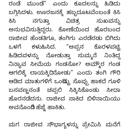
ರಂಡೆ ಮುಂಡೆ” ಎಂದು ಕೂದಲನ್ನು ಹಿಡಿದು
ಬಗ್ಗಿಸಿದಳು. ಊರಜನಕ್ಕೆ ಹಬ್ಬದೂಟವೆಂಬಂತೆ ಕಿಸಿ
ಕಿಸಿ ನಗುತ್ತಾ ವಿಚಿತ್ರ ಸುಖವನ್ನು
ಅನುಭವಿಸುತ್ತಿದ್ದರು. ಕೋಣೆಯಿಂದ ಹೊರಬಂದ
ರಾಜೀವ ಹೆಂಡತಿಗೂ, ತಂಗಿಗು ಎರಡೆರಡು ಬಿಗಿದು
ಒಳಗೆ ಕಳುಹಿಸಿದ. “ಅಪ್ಪನ ಕೊರಳಪಟ್ಟಿ
ಹಿಡಿದವಳನ್ನು ನೋಡುತ್ತಾ ಸುಮ್ಮನೆ ನಿಂತಿದ್ದ
ನಿನ್ಯಾವ ಸೀಮೆಯ ಗಂಡಸೋ? ಅಮ್ಮೌರ ಗಂಡ
ಆಗಲಿಕ್ಕೆ ಲಾಯಕ್ಕಿದಿ ನೋಡು” ಎಂದು ತಂಗಿ ಗೌರಿ
ಆಡಿದ ಮಾತುಗಳಿಗೆ ಒಂದಿಷ್ಟು ಸೊಪ್ಪು ಹಾಕದೆ ಗೂಳಿ
ಬಸವಣ್ಣನಂತೆ ಚಪ್ಪಲಿ ಸಿಕ್ಕಿಸಿಕೊಂಡು ಸೀದಾ
ಹೊರನಡೆದನು. ರಾಜೀವ ಸಾಕಿದ ಬಿಳಿನಾಯಿಯು
ಅವನೊಂದಿಗೆ ಹೆಜ್ಜೆ ಹಾಕಿತು.
ಮಗ ರಾಜೀವ ಸೌಭಾಗ್ಯಳನ್ನು ಪ್ರೇಮಿಸಿ ಮನೆಗೆ