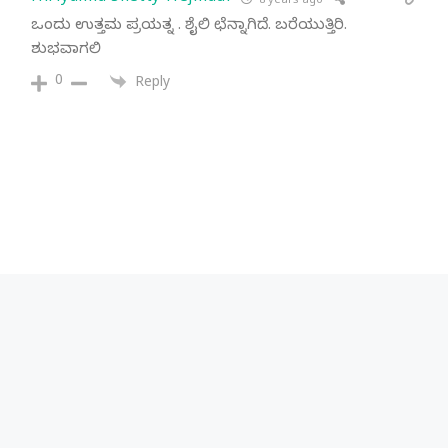
8 years ago
ಒಂದು ಉತ್ತಮ ಪ್ರಯತ್ನ . ಶೈಲಿ ಛೆನ್ನಾಗಿದೆ. ಬರೆಯುತ್ತಿರಿ.
ಶುಭವಾಗಲಿ
0
Reply