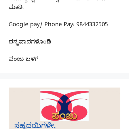
ಮಾಡಿ.
Google pay/ Phone Pay: 9844332505
ಧನ್ಯವಾದಗಳೊಂದಿಗೆ
ಪಂಜು ಬಳಗ