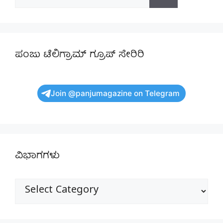
for:
ಪಂಜು ಟೆಲಿಗ್ರಾಮ್ ಗ್ರೂಪ್ ಸೇರಿರಿ
Join @panjumagazine on Telegram
ವಿಭಾಗಗಳು
ವಿಭಾಗಗಳು