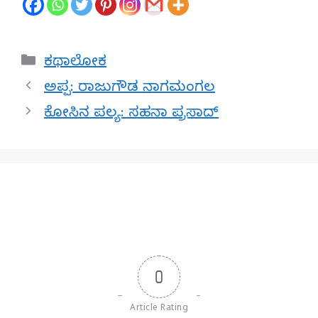
Categories
ಕಥಾಲೋಕ
ಅಪ್ಪ: ರಾಜುಗೌಡ ನಾಗಮಂಗಲ
ಕೋಸಿನ ಪಲ್ಯ: ಸಹನಾ ಪ್ರಸಾದ್
0
Article Rating