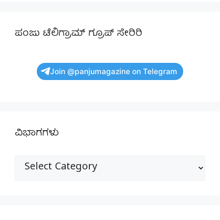
ಪಂಜು ಟೆಲಿಗ್ರಾಮ್ ಗ್ರೂಪ್ ಸೇರಿರಿ
Join @panjumagazine on Telegram
ವಿಭಾಗಗಳು
ವಿಭಾಗಗಳು