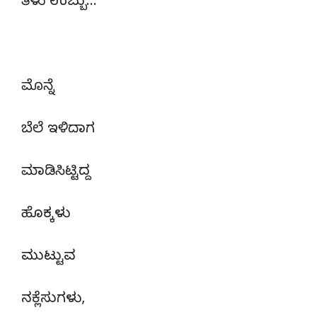
ತೆಳು ಉಬ್ಬು…
ಮೊನ್ನೆ
ಬೆಲೆ ಇಳಿದಾಗ
ಮಾಡಿಸಿಟ್ಟಿದ್ದ
ಹೊಕ್ಕಳು
ಮುಟ್ಟುವ
ನಕ್ಲೆಸುಗಳು,