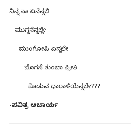
ನಿನ್ನ ನಾ ಏನೆನ್ನಲಿ
ಮುಗ್ದನೆನ್ನಲ್ಲೇ
ಮುಂಗೋಪಿ ಎನ್ನಲೇ
ಬೊಗಸೆ ತುಂಬಾ ಪ್ರೀತಿ
ಕೊಡುವ ಧಾರಾಳಿಯೆನ್ನಲೇ???
-ಪವಿತ್ರ ಆಚಾರ್ಯ