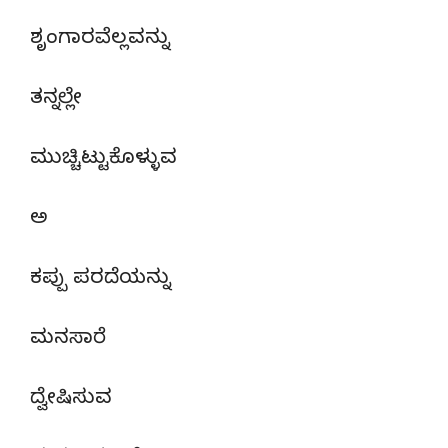
ಶೃಂಗಾರವೆಲ್ಲವನ್ನು
ತನ್ನಲ್ಲೇ
ಮುಚ್ಚಿಟ್ಟುಕೊಳ್ಳುವ
ಅ
ಕಪ್ಪು ಪರದೆಯನ್ನು
ಮನಸಾರೆ
ದ್ವೇಷಿಸುವ