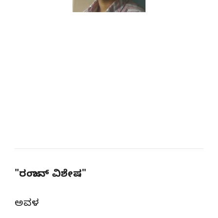
"ರಂಜಾನ್ ವಿಶೇಷ"
ಅವಳ