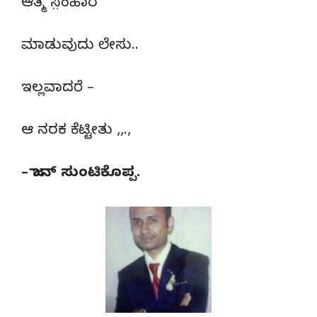
ಆತ್ಮ ಸ಼ಂಹಾರ
ಮಾಡುವುದು ಲೇಸು..
ಇಲ್ಲವಾದರೆ –
ಆ ನರಕ ಕೆಟ್ಟೀತು ,,.,
– ಜಾನ್ ಸುಂಟಿಕೊಪ್ಪ.