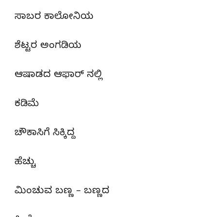
ಸಾಬರ ಕಾಲೋನಿಯ
ಶೆಟ್ಟರ ಅಂಗಡಿಯ
ಆಷಾಡದ ಆಫಾರ್ ನಲ್ಲಿ
ಕಡಿಮೆ
ಚೌಕಾಸಿಗೆ ಸಿಕ್ಕಿದ್ದ
ಹೆಚ್ಚು
ಮಿಂಚುವ ಬಣ್ಣ – ಬಣ್ಣದ