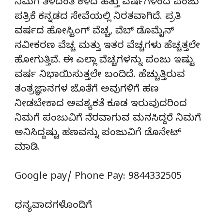
ನಿಮಗೆ ತಿಳಿದಂತೆ ಕಳೆದ ಹತ್ತು ವರ್ಷಗಳಿಂದ ಪಂಜು
ಪತ್ರಿಕೆ ಕನ್ನಡದ ಸೇವೆಯಲ್ಲಿ ನಿರತವಾಗಿದೆ. ಪ್ರತಿ
ವರ್ಷದ ಹೋಸ್ಟಿಂಗ್‌ ವೆಚ್ಚ, ವೆಬ್‌ ಡೊಮೈನ್‌
ನವೀಕರಣ ವೆಚ್ಚ ಮತ್ತು ಇತರ ವೆಚ್ಚಗಳು ಹೆಚ್ಚತ್ತಲೇ
ಹೋಗುತ್ತಿವೆ. ಈ ಎಲ್ಲಾ ವೆಚ್ಚಗಳನ್ನು ಪಂಜು ಇಷ್ಟು
ವರ್ಷ ನಿಭಾಯಿಸುತ್ತಲೇ ಬಂದಿದೆ. ಹೆಚ್ಚುತ್ತಿರುವ
ತಂತ್ರಜ್ಞಾನಗಳ ಜೊತೆಗೆ ಅವುಗಳಿಗೆ ಹಣ
ನೀಡಬೇಕಾದ ಅವಶ್ಯಕತೆ ಕೂಡ ಇರುವುದರಿಂದ
ನಿಮಗೆ ಪಂಜುವಿಗೆ ನೆರವಾಗುವ ಮನಸಿದ್ದರೆ ನಿಮಗೆ
ಅನಿಸಿದ್ದಷ್ಟು ಹಣವನ್ನು ಪಂಜುವಿಗೆ ಡೊನೇಟ್‌
ಮಾಡಿ.
Google pay/ Phone Pay: 9844332505
ಧನ್ಯವಾದಗಳೊಂದಿಗೆ