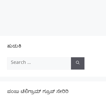
ಹುಡುಕಿ
Search
for:
ಪಂಜು ಟೆಲಿಗ್ರಾಮ್ ಗ್ರೂಪ್ ಸೇರಿರಿ