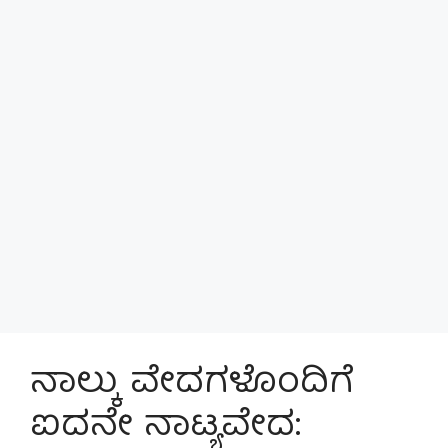
ನಾಲ್ಕು ವೇದಗಳೊಂದಿಗೆ
ಐದನೇ ನಾಟ್ಯವೇದ: