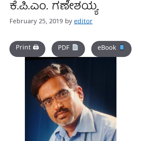
ಕೆ.ಪಿ.ಎಂ. ಗಣೇಶಯ್ಯ
February 25, 2019
by
editor
Print 🖨
PDF
eBook