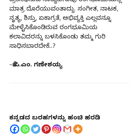
ಪ್ರತಿನಿಧಿಸುವ ನಾಟ್ಯವೇದವು ರಂಗಭೂಮಿಯಲ್ಲಿ
ಮಾತ್ರ ದೊರೆಯುವಂತಾದ್ದು. ಸಂಗೀತ, ನಾಟಕ,
ನೃತ್ಯ, ಶಿಸ್ತು, ಏಕಾಗ್ರತೆ, ಅಭಿವ್ಯಕ್ತಿ ಎಲ್ಲವನ್ನೂ
ಮೇಳೈಸಿಕೊಂಡಿರುವ ರಂಗಭೂಮಿಯ
ಕಲಾವಿದರನ್ನು ಬಳಸಿಕೊಂಡು ತಮ್ಮ ಗುರಿ
ಸಾಧಿಸಬಾರದೇಕೆ..?
–
ಕೆ.ಪಿ.ಎಂ. ಗಣೇಶಯ್ಯ
ಕನ್ನಡದ ಬರಹಗಳನ್ನು ಹಂಚಿ ಹರಡಿ