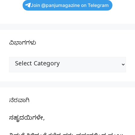
Join @panjumagazine on Telegram
ವಿಭಾಗಗಳು
ವಿಭಾಗಗಳು
ನೆರವಾಗಿ
ಸಹೃದಯಿಗಳೇ,