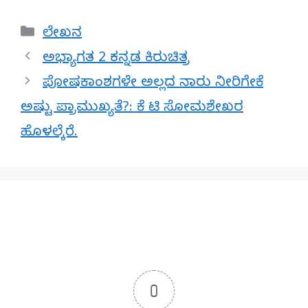
Categories
ಲೇಖನ
ಅಭ್ಯಾಗತ 2 ಕನ್ನಡ ಕಿರುಚಿತ್ರ
ಪೋಷಕಾಂಶಗಳೇ ಅಲ್ಲದ ನಾರು ನೀರಿಗೇಕೆ
ಅಷ್ಟು ಪ್ರಾಮುಖ್ಯತೆ?: ಕೆ ಟಿ ಸೋಮಶೇಖರ
ಹೊಳಲ್ಕೆರೆ.
0