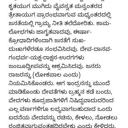
ಕೃತಯುಗ ಮುಗಿದು ವೈವಸ್ವತ ಮನ್ವಂತರದ
ತ್ರೇತಾಯುಗ ಪ್ರಾರಂಭವಾಗುವ ಮಧ್ಯಂತರದಲ್ಲಿ
ಜನತೆಯಲ್ಲಿ ಗ್ರಾಮ್ಯ ನೀತಿ ತಲೆದೋರಿತು. ಕಾಮ-
ಲೋಭಗಳು ಜಾಗೃತವಾದವು, ಈರ್ಷಾ-
ಕ್ರೋಧಾದಿಗಳಿಂದಾಗಿ ಜನತೆಗೆ ಸುಖ-
ದುಃಖಗಳೆರಡೂ ಸಂಭವಿಸಿದವು. ದೇವ-ದಾನವ-
ಗಂಧರ್ವ-ಯಕ್ಷ-ರಾಕ್ಷಸ-ಉರಗಗಳು
ಜಂಬೂದ್ವೀಪವನ್ನು ಆಕ್ರಮಿಸಿದವು. ಜನರು
ರಾಜರನ್ನು (ಲೋಕಪಾಲ ಎಂದು)
ನಿಯಮಿಸಿಕೊಂಡರು. ಆಗ ಇಂದ್ರನನ್ನು ಮುಂದೆ
ಮಾಡಿಕೊಂಡು ದೇವತೆಗಳು ಬ್ರಹ್ಮನ ಕಡೆ ಬಂದು,
ವೇದಗಳು ಶೂದ್ರಜಾತಿಗಳಿಗೆ ನಿಷಿದ್ಧವಾದುದರಿಂದ
ಎಲ್ಲ ವರ್ಣಗಳಿಗೂ ಲಭ್ಯವಾಗಬಹುದಾದ ಒಂದು
ಐದನೆಯ ವೇದವನ್ನು ರಚಿಸು, ಕೇಳಲು, ನೋಡಲು
ರಂಜಿತವಾಗುವಂತಹದಿರಬೇಕು ಎಂದು ಕೇಳಿದರು.