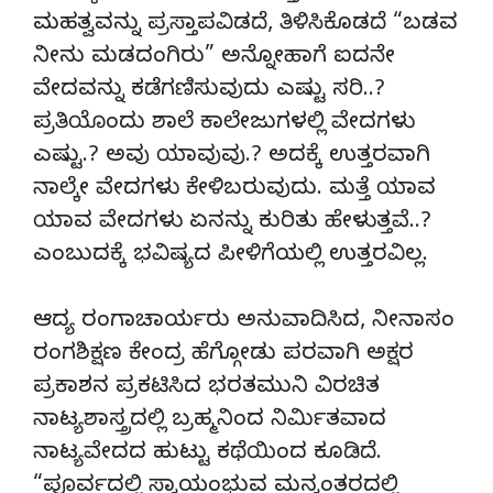
ಮಹತ್ವವನ್ನು ಪ್ರಸ್ತಾಪವಿಡದೆ, ತಿಳಿಸಿಕೊಡದೆ “ಬಡವ
ನೀನು ಮಡದಂಗಿರು” ಅನ್ನೋಹಾಗೆ ಐದನೇ
ವೇದವನ್ನು ಕಡೆಗಣಿಸುವುದು ಎಷ್ಟು ಸರಿ..?
ಪ್ರತಿಯೊಂದು ಶಾಲೆ ಕಾಲೇಜುಗಳಲ್ಲಿ ವೇದಗಳು
ಎಷ್ಟು.? ಅವು ಯಾವುವು.? ಅದಕ್ಕೆ ಉತ್ತರವಾಗಿ
ನಾಲ್ಕೇ ವೇದಗಳು ಕೇಳಿಬರುವುದು. ಮತ್ತೆ ಯಾವ
ಯಾವ ವೇದಗಳು ಏನನ್ನು ಕುರಿತು ಹೇಳುತ್ತವೆ..?
ಎಂಬುದಕ್ಕೆ ಭವಿಷ್ಯದ ಪೀಳಿಗೆಯಲ್ಲಿ ಉತ್ತರವಿಲ್ಲ.
ಆದ್ಯ ರಂಗಾಚಾರ್ಯರು ಅನುವಾದಿಸಿದ, ನೀನಾಸಂ
ರಂಗಶಿಕ್ಷಣ ಕೇಂದ್ರ ಹೆಗ್ಗೋಡು ಪರವಾಗಿ ಅಕ್ಷರ
ಪ್ರಕಾಶನ ಪ್ರಕಟಿಸಿದ ಭರತಮುನಿ ವಿರಚಿತ
ನಾಟ್ಯಶಾಸ್ತ್ರದಲ್ಲಿ ಬ್ರಹ್ಮನಿಂದ ನಿರ್ಮಿತವಾದ
ನಾಟ್ಯವೇದದ ಹುಟ್ಟು ಕಥೆಯಿಂದ ಕೂಡಿದೆ.
“ಪೂರ್ವದಲ್ಲಿ ಸ್ವಾಯಂಭುವ ಮನ್ವಂತರದಲ್ಲಿ