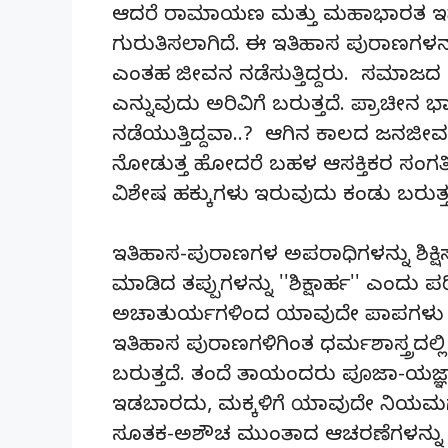
ಆದರೆ ರಾಮಾಯಣ ಮತ್ತು ಮಹಾಭಾರತ ಇವೆ
ಗುರುತಿಸಲಾಗಿದೆ. ಈ ಇತಿಹಾಸ ಪುರಾಣಗಳ
ಎಂತಹ ಜೀವನ ನಡೆಸುತ್ತಿದ್ದರು. ಸಮಾಜದ ಆರ್
ಎನ್ನುವುದು ಅರಿವಿಗೆ ಬರುತ್ತದೆ. ಪ್ರಾಚೀನ
ನಡೆಯುತ್ತಿದ್ದವಾ..? ಆಗಿನ ಕಾಲದ ಜನಜೀವನ
ನೋಡುತ್ತ ಹೋದರೆ ಬಹಳ ಆಸಕ್ತಿಕರ ಸಂಗತಿಗಳು
ವಿಶೇಷ ಹಕ್ಕುಗಳು ಇರುವುದು ಕಂಡು ಬರುತ್ತ
ಇತಿಹಾಸ-ಪುರಾಣಗಳ ಅಪರಾಧಿಗಳನ್ನು ಶಿಕ್ಷಿಸ
ಮಾಡಿದ ತಪ್ಪುಗಳನ್ನು ''ಶಿಕ್ಷಾರ್ಹ'' ಎಂದು ಪ
ಅಚಾತುರ್ಯಗಳಿಂದ ಯಾವುದೇ ಪಾಪಗಳು ಅಂಟು
ಇತಿಹಾಸ ಪುರಾಣಗಳಿಗಿಂತ ಧರ್ಮಶಾಸ್ತ್ರದಲ್ಲಿ 
ಬರುತ್ತದೆ. ತಂದೆ ತಾಯಂದರು ಪೂಜಾ-ಯಜ್ಞಾ
ಇಡಬಾರದು, ಮಕ್ಕಳಿಗೆ ಯಾವುದೇ ನಿಯಮಗಳಿರ
ಸೂತಕ-ಅಶೌಚ ಮುಂತಾದ ಆಚರಣೆಗಳನ್ನು ಮ