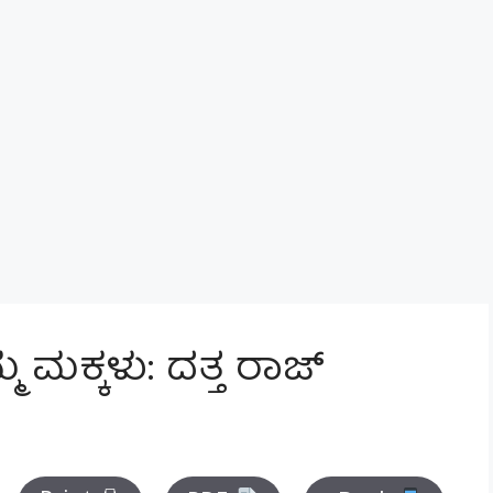
ಮ ಮಕ್ಕಳು: ದತ್ತ ರಾಜ್