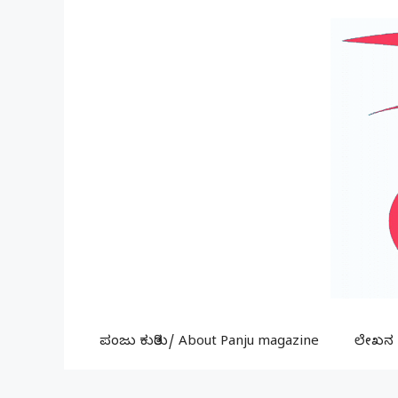
Skip
to
content
ಪಂಜು ಕುರಿತು/ About Panju magazine
ಲೇಖನ ಕ