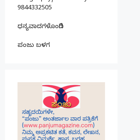
9844332505
ಧನ್ಯವಾದಗಳೊಂದಿಗೆ
ಪಂಜು ಬಳಗ