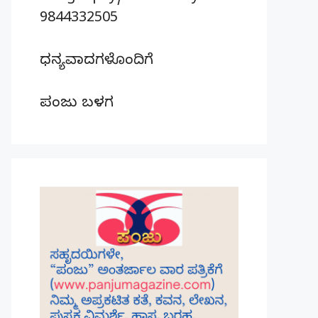
9844332505
ಧನ್ಯವಾದಗಳೊಂದಿಗೆ
ಪಂಜು ಬಳಗ