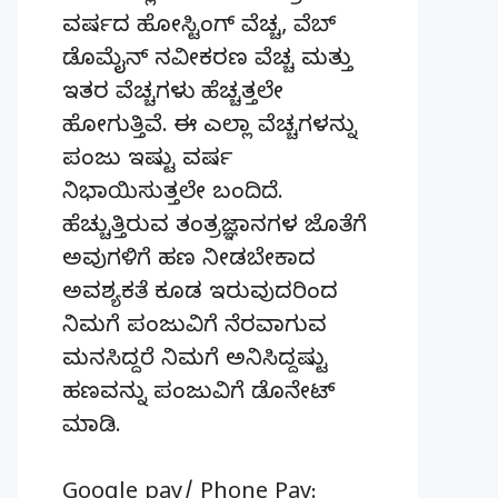
ವರ್ಷದ ಹೋಸ್ಟಿಂಗ್‌ ವೆಚ್ಚ, ವೆಬ್‌
ಡೊಮೈನ್‌ ನವೀಕರಣ ವೆಚ್ಚ ಮತ್ತು
ಇತರ ವೆಚ್ಚಗಳು ಹೆಚ್ಚತ್ತಲೇ
ಹೋಗುತ್ತಿವೆ. ಈ ಎಲ್ಲಾ ವೆಚ್ಚಗಳನ್ನು
ಪಂಜು ಇಷ್ಟು ವರ್ಷ
ನಿಭಾಯಿಸುತ್ತಲೇ ಬಂದಿದೆ.
ಹೆಚ್ಚುತ್ತಿರುವ ತಂತ್ರಜ್ಞಾನಗಳ ಜೊತೆಗೆ
ಅವುಗಳಿಗೆ ಹಣ ನೀಡಬೇಕಾದ
ಅವಶ್ಯಕತೆ ಕೂಡ ಇರುವುದರಿಂದ
ನಿಮಗೆ ಪಂಜುವಿಗೆ ನೆರವಾಗುವ
ಮನಸಿದ್ದರೆ ನಿಮಗೆ ಅನಿಸಿದ್ದಷ್ಟು
ಹಣವನ್ನು ಪಂಜುವಿಗೆ ಡೊನೇಟ್‌
ಮಾಡಿ.
Google pay/ Phone Pay: