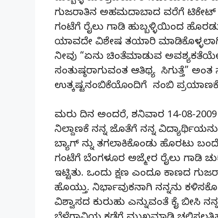
ಗುಜರಾತಿನ ಅಹಮದಾಬಾದ ವರೆಗೆ ಟಿಕೇಟ್ 
ಗಂಟೆಗೆ ರೈಲು ಗಾಡಿ ಹುಬ್ಬಳ್ಳಿಯಿಂದ ಹೊರ
ಯಾವದೇ ವಿಶೇಷ ತಯಾರಿ ಮಾಡಿಕೊಳ್ಳಲಾಗಿರಲಿಲ್
ನೀವು “ಏನು ಚಿಂತೆಮಾಡುವ ಅವಶ್ಯಕತೆಯೇ ಇಲ
ಸಂತುಷ್ಠರಾಗುವಂತ ಆತಿಥ್ಯ ಸಿಗುತ್ತೆ” ಅಂತ ಸ
ಉತ್ಕಷ್ಟನಂಬಿಕೆಯೊಂದಿಗೆ ನಂಬಿ ಪ್ರಯಾಣಕ
ಮರು ದಿನ ಅಂದರೆ, ಶನಿವಾರ 14-08-2009 
ನಿಲ್ದಾಣಕೆ ನನ್ನ ಜೊತೆಗೆ ನನ್ನ ವಿದ್ಯಾರ್ಥಿ
ಬ್ಯಾಗ್ ನ್ನು ತಗಲಾಕಿಕೊಂಡು ಹೊರಟು ಬಂದ
ಗಂಟೆಗೆ ಬೆಂಗಳೂರ ಅಜ್ಮೇರ ರೈಲು ಗಾಡಿ ಚುಕು ಬ
ಇಟ್ಟಿತು. ಒಂದು ಕ್ಷಣ ಎಂದೂ ಕಾಣದ ಗುಜ
ಹೊಯ್ತು. ನಿರ್ಭಾವುಕನಾಗಿ ನನ್ನನು ಕಳಿಸಕ
ವಿಶ್ವಾಸದ ಕುರುಹು ಎನ್ನುವಂತೆ ಕೈ ಬೀಸಿ ನನ್ನ