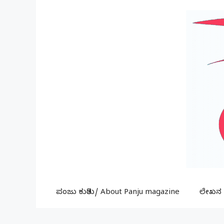
Skip
to
content
ಪಂಜು ಕುರಿತು/ About Panju magazine
ಲೇಖನ ಕ