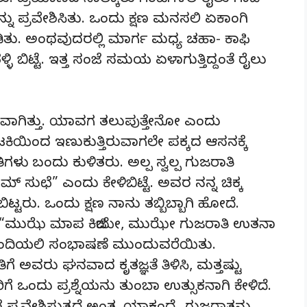
ತು. ಪ್ರಯಾಣದ ನಾಲ್ಕಾರು ಗಂಟೆಗಳಲಿ ರೈಲು ಗಾಡಿ
್ನು ಪ್ರವೇಶಿಸಿತು. ಒಂದು ಕ್ಷಣ ಮನಸಲಿ ಏಕಾಂಗಿ
ಿತು. ಅಂಥವುದರಲ್ಲಿ ಮಾರ್ಗ ಮಧ್ಯ ಚಹಾ- ಕಾಫಿ
ಬಿಟ್ಟೆ. ಇತ್ತ ಸಂಜೆ ಸಮಯ ಏಳಾಗುತ್ತಿದ್ದಂತೆ ರೈಲು
ಕೃತವಾಗಿತ್ತು. ಯಾವಗ ತಲುಪುತ್ತೇನೋ ಎಂದು
ಿಟಕಿಯಿಂದ ಇಣುಕುತ್ತಿರುವಾಗಲೇ ಪಕ್ಕದ ಆಸನಕ್ಕೆ
ಳು ಬಂದು ಕುಳಿತರು. ಅಲ್ಪ ಸ್ವಲ್ಪ ಗುಜರಾತಿ
್ ಸುಛೆ” ಎಂದು ಕೇಳಿಬಿಟ್ಟೆ. ಅವರ ನನ್ನ ಚಿಕ್ಕ
 ಬಿಟ್ಟರು. ಒಂದು ಕ್ಷಣ ನಾನು ತಬ್ಬಿಬ್ಬಾಗಿ ಹೋದೆ.
ಲಿ “ಮುಝೆ ಮಾಪ ಕಿಜಿಯೇ, ಮುಝೇ ಗುಜರಾತಿ ಉತನಾ
ಹಿಂದಿಯಲಿ ಸಂಭಾಷಣೆ ಮುಂದುವರೆಯಿತು.
ೆ ಅವರು ಘನವಾದ ಕೃತಜ್ಞತೆ ತಿಳಿಸಿ, ಮತ್ತಷ್ಟು
ೆ ಒಂದು ಪ್ರಶ್ನೆಯನು ತುಂಬಾ ಉತ್ಸುಕನಾಗಿ ಕೇಳಿದೆ.