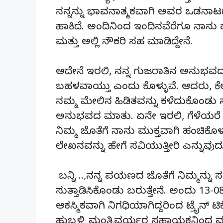
ನನ್ನನ್ನು ಭಾವನಾತ್ಮಕವಾಗಿ ಅವರ ಒಡನಾಟ
ಹಾಕಿದೆ. ಅಂದಿನಿಂದ ಇಂದಿನವೆರೆಗೂ ನಾನು 
ಮತ್ತು ಅಲ್ಲಿ ನೌಕರಿ ಸಹ ಮಾಡಿದ್ದೇನೆ.
ಅದೇನೆ ಇರಲಿ, ನನ್ನ ಗುಜರಾತಿನ ಅನುಭ
ಬಹಳವಾಯ್ತು ಎಂದು ಕೊಳ್ಳುವೆ. ಆದರು,
ನಮ್ಮ ಮೇಲಿನ ಹಿಡಿತವನ್ನು ಕಳೆದುಕೊಂಡು ಸ್
ಅನುಭವದ ಮಾತು. ಏನೇ ಇರಲಿ, ಗೆಳೆಯರೆ 
ನಿಮ್ಮ ಜೊತೆಗೆ ನಾನು ಮುಕ್ತವಾಗಿ ಹಂಚಿಕೊ
ಲೇಖನವನ್ನು ಹೇಗೆ ಸವಿಯುತ್ತೀರಿ ಎನ್ನುವುದು
ಬನ್ನಿ ..,ನನ್ನ ಪಯಣದ ಜೊತೆಗೆ ನಿಮ್ಮನ್ನು
ಸುತ್ತಾಡಿಸಿಕೊಂಡು ಬರುತ್ತೇನೆ. ಅಂದು 13-
ಆಕಸ್ಮಿಕವಾಗಿ ನಿಗಧಿಯಾಗಿದ್ದರಿಂದ ಟ್ರೈನ್
ಹುಬ್ಬಳ್ಳಿ ಮಂತ್ರಿವರ್ಯರ ಸಹಾಯಕನಿಂದ ಮ