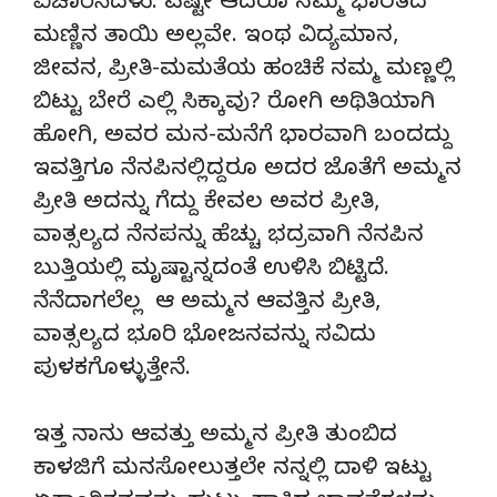
ವಿಚಾರಿಸಿದಳು. ಎಷ್ಟೇ ಆದರೂ ನಮ್ಮ ಭಾರತದ
ಮಣ್ಣಿನ ತಾಯಿ ಅಲ್ಲವೇ. ಇಂಥ ವಿದ್ಯಮಾನ,
ಜೀವನ, ಪ್ರೀತಿ-ಮಮತೆಯ ಹಂಚಿಕೆ ನಮ್ಮ ಮಣ್ಣಲ್ಲಿ
ಬಿಟ್ಟು ಬೇರೆ ಎಲ್ಲಿ ಸಿಕ್ಕಾವು? ರೋಗಿ ಅಥಿತಿಯಾಗಿ
ಹೋಗಿ, ಅವರ ಮನ-ಮನೆಗೆ ಭಾರವಾಗಿ ಬಂದದ್ದು
ಇವತ್ತಿಗೂ ನೆನಪಿನಲ್ಲಿದ್ದರೂ ಅದರ ಜೊತೆಗೆ ಅಮ್ಮನ
ಪ್ರೀತಿ ಅದನ್ನು ಗೆದ್ದು ಕೇವಲ ಅವರ ಪ್ರೀತಿ,
ವಾತ್ಸಲ್ಯದ ನೆನಪನ್ನು ಹೆಚ್ಚು ಭದ್ರವಾಗಿ ನೆನಪಿನ
ಬುತ್ತಿಯಲ್ಲಿ ಮೃಷ್ಟಾನ್ನದಂತೆ ಉಳಿಸಿ ಬಿಟ್ಟಿದೆ.
ನೆನೆದಾಗಲೆಲ್ಲ ಆ ಅಮ್ಮನ ಆವತ್ತಿನ ಪ್ರೀತಿ,
ವಾತ್ಸಲ್ಯದ ಭೂರಿ ಭೋಜನವನ್ನು ಸವಿದು
ಪುಳಕಗೊಳ್ಳುತ್ತೇನೆ.
ಇತ್ತ ನಾನು ಆವತ್ತು ಅಮ್ಮನ ಪ್ರೀತಿ ತುಂಬಿದ
ಕಾಳಜಿಗೆ ಮನಸೋಲುತ್ತಲೇ ನನ್ನಲ್ಲಿ ದಾಳಿ ಇಟ್ಟು