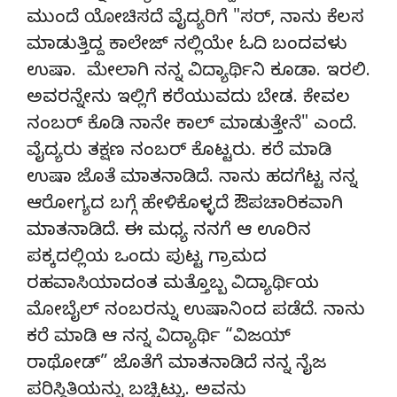
ಮುಂದೆ ಯೋಚಿಸದೆ ವೈದ್ಯರಿಗೆ "ಸರ್, ನಾನು ಕೆಲಸ
ಮಾಡುತ್ತಿದ್ದ ಕಾಲೇಜ್ ನಲ್ಲಿಯೇ ಓದಿ ಬಂದವಳು
ಉಷಾ. ಮೇಲಾಗಿ ನನ್ನ ವಿದ್ಯಾರ್ಥಿನಿ ಕೂಡಾ. ಇರಲಿ.
ಅವರನ್ನೇನು ಇಲ್ಲಿಗೆ ಕರೆಯುವದು ಬೇಡ. ಕೇವಲ
ನಂಬರ್ ಕೊಡಿ ನಾನೇ ಕಾಲ್ ಮಾಡುತ್ತೇನೆ" ಎಂದೆ.
ವೈದ್ಯರು ತಕ್ಷಣ ನಂಬರ್ ಕೊಟ್ಟರು. ಕರೆ ಮಾಡಿ
ಉಷಾ ಜೊತೆ ಮಾತನಾಡಿದೆ. ನಾನು ಹದಗೆಟ್ಟ ನನ್ನ
ಆರೋಗ್ಯದ ಬಗ್ಗೆ ಹೇಳಿಕೊಳ್ಳದೆ ಔಪಚಾರಿಕವಾಗಿ
ಮಾತನಾಡಿದೆ. ಈ ಮಧ್ಯ ನನಗೆ ಆ ಊರಿನ
ಪಕ್ಕದಲ್ಲಿಯ ಒಂದು ಪುಟ್ಟ ಗ್ರಾಮದ
ರಹವಾಸಿಯಾದಂತ ಮತ್ತೊಬ್ಬ ವಿದ್ಯಾರ್ಥಿಯ
ಮೋಬೈಲ್ ನಂಬರನ್ನು ಉಷಾನಿಂದ ಪಡೆದೆ. ನಾನು
ಕರೆ ಮಾಡಿ ಆ ನನ್ನ ವಿದ್ಯಾರ್ಥಿ “ವಿಜಯ್
ರಾಥೋಡ್” ಜೊತೆಗೆ ಮಾತನಾಡಿದೆ ನನ್ನ ನೈಜ
ಪರಿಸ್ಥಿತಿಯನ್ನು ಬಚ್ಚಿಟ್ಟು. ಅವನು