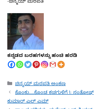
-ಚಿನ್ಮಯ್ ಮಠಪತಿ
ಕನ್ನಡದ ಬರಹಗಳನ್ನು ಹಂಚಿ ಹರಡಿ
Categories
ಚಿನ್ಮಯ್ ಮಠಪತಿ ಅಂಕಣ
ಕೊಂಕು….ಕೊಂಚ ಕಚಗುಳಿಗೆ !: ಸಂತೋಷ್
ಕುಮಾರ್ ಎಲ್ ಎಮ್