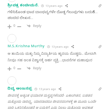
ಶ್ರೀವತ್ಸ ಕಂಚೀಮನೆ.
13 years ago
ಗಳಿಸಿಕೊಂಡ ಭಾವ ಬಾಂಧವ್ಯಗಳೇ ದೊಡ್ಡ ಗೆಲುವುಗಳು ಬದುಕಿಗೆ…
ಚಂದದ ಲೇಖನ…
0
Reply
M.S.Krishna Murthy
13 years ago
ಆ ತಾಯಿಯ ಮತ್ತು ನಿಮ್ಮ ವಿದ್ಯಾರ್ತಿಯ ಹೃದಯ ದೊಡ್ಡದು.. ಮೇಲಾಗಿ
ನೀವೂ ಸಹ ಅಂತ ವಿಶ್ವಾಸಕ್ಕೆ ಅರ್ಹ ವ್ಯಕ್ತಿ…ಭಾವನೆಗಳ ಮಹಾಪೂರ
0
Reply
ದಿವ್ಯ ಆಂಜನಪ್ಪ
13 years ago
ಜೀವನಕ್ಕೆ ಅತ್ಯಂತ ಭಯಾನಕ ದುಸ್ವಪ್ನಗಳೆಂದರೆ- ಏಕಾಂಗಿತನ, ಬಡತನ
ಮತ್ತೊಂದು ದಾರಿದ್ರ್ಯ. ಯಾರದಾದರೂ ಜೀವನದಂಗಳಕ್ಕೆ ಈ ಮೂರು ಒಂದೇ
ಬಾರಿ ಒಕ್ಕರಿಸಿಕೊಂಡರೆ ಆ ಬದುಕಿಗೆ ಎದ್ದು ನಿಲ್ಲಲು ಮತ್ತೊಂದು ಅವಕಾಶ