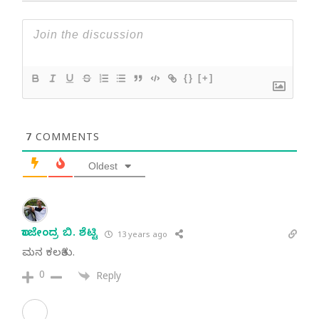
{}
[+]
7
COMMENTS
Oldest
ರಾಜೇಂದ್ರ ಬಿ. ಶೆಟ್ಟಿ
13 years ago
ಮನ ಕಲಕಿತು.
0
Reply