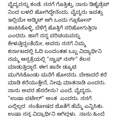
ವೈದ್ಯರನ್ನು ಕಂಡೆ. ನನಗೆ ಗೊತ್ತಿತ್ತು, ನಾನು ಡಿಹೈಡ್ರೆಟ್
ನಿಂದ ಬಳಲಿ ಹೋಗಿದ್ದೇನೆಂದು. ವೈದ್ಯರು ಇವತ್ತು
ಇಲ್ಲಿಯೇ ಅಡ್ಮಿಟ್ ಆಗಿ ಒಂದು ಗ್ಲೂಕೋಸ್
ಹಾಕಿಸಿಕೊಳ್ಳಿ, ಬೆಳಿಗ್ಗೆ ಹೊತ್ತಿಗೆ ಸರಿಹೋಗುತ್ತಿರಾ
ಎಂದರು. ಹಾಗೆ ನನ್ನ ಪರಿಚಯವನ್ನು
ಕೇಳುತ್ತಿದ್ದಂತೆಯೇ, ಅವರು ನನಗೆ ನಿಮ್ಮ
ಕರ್ನಾಟದಲ್ಲಿ ಓದಿ ಬಂದಂತಹ ಒಬ್ಬ ವಿದ್ಯಾರ್ಥಿನಿ
ನಮ್ಮ ಆಸ್ಪತ್ರೆಯಲ್ಲಿ “ಸ್ಟಾಫ್ ನರ್ಸ್” ಕೆಲಸ
ಮಾಡುತ್ತಿದ್ದಾರೆ. ಈಗ ತಾನೇ ಡ್ಯೂಟಿ
ಮುಗಿಸಿಕೊಂಡು ಮನೆಗೆ ಹೋದರು. ಬೇಕಾದರೆ ಕರೆ
ಮಾಡಿ ಕರೆಯುತ್ತೇನೆ, ನೀವು ಮಾತನಾಡಿ ಎಂದರು.
ನಾನು ಅವರ ಹೆಸರೇನು? ಎಂದೆ. ವೈದ್ಯರು.
“ಉಷಾ ಪಟೇಲ್” ಅಂತ ಎಂದರು. ನನಗೆ
ಎಲ್ಲಿಲ್ಲದ ಸಂತೋಷದ ಜೊತೆಗೆ ಹೆಮ್ಮೆ ಎನ್ನಿಸಿತು.
ಉಷಾ ನನ್ನ ವಿದ್ಯಾರ್ಥಿನಿ ಆಗಿದ್ದಳು. ನಾನು ಹಿಂದೆ