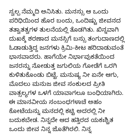
ಸ್ವಲ್ಪ ನೆಮ್ಮದಿ ಅನಿಸಿತು. ಮನಸ್ಸು ಆ ಒಂದು
ಪರಿಧಿಯಿಂದ ಹೊರ ಬಂದು, ಒಂದಿಷ್ಟು ಜೀವನದ
ತತ್ವಾತತ್ವಗಳ ತುಲನೆಯಲ್ಲಿ ತೊಡಗಿತು. ಖಿನ್ನವಾಗಿ
ದುಖಕ್ಕೆ ಶರಣಾದ ಮನಸ್ಸಿಗೆ ಬಸ್ಸು ತಂಗುದಾಣದಲ್ಲಿ
ಓಡಾಡುತ್ತಿದ್ದ ಜನಗಳು ಕ್ರಿಮಿ-ಕೀಟ ಹರಿದಾಡುವಂತೆ
ಭಾಸವಾದರು. ಹಾಗೆಯೇ ನಿರ್ಭಾವುಕತೆಯಿಂದ
ಜನರನ್ನು ನೋಡುತ್ತ ಜಗುಲಿಯ ಗೋಡೆಗೆ ಒರಗಿ
ಕುಳಿತುಕೊಂಡು ಬಿಟ್ಟೆ. ಮನುಷ್ಯ ನೀ ಏನೇ ಆಗು,
ಮೊದಲು ಮನುಜ ಜೀವ ಸಂಕುಲದ ಪ್ರೀತಿ
ವಾತ್ಸಲ್ಯಗಳ ಒಳಗೆ ಯಾವಾಗಲೂ ಬಂಧಿಯಾಗಿರು.
ಈ ಮಾನವೀಯ ಸಂಬಂಧಗಳಾಚೆ ಅಹಂ
ಕೋಟೆಯನ್ನು ಮನದಲ್ಲಿ ಕಟ್ಟಿ ಅದರಲ್ಲಿ ನೀ
ಬದುಕಬೇಡ. ನಿನ್ನದೇ ಆದ ಹತ್ತಿರದ ಯಕಃಶ್ಚಿತ
ಒಂದು ಜೀವ ನಿನ್ನ ಜೊತೆಗಿರಲಿ. ನಿನ್ನ