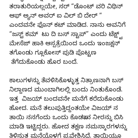
ತರಾತುರಿಯಲ್ಲಯೇ, ಸರ್ “ಡೊಂಟ್ ವರಿ ವಿಥಿನ್
ಆಫ್ ಅ್ಯನ್ ಅವರ್ ಐ ವಿಲ್ ಬಿ ದೇರ್ “
ಎಂದವನೇ ಫೊನ್ ಕಟ್ ಮಾಡಿದ. ನಾನು ಅವನಿಗೆ
“ಜಸ್ಟ್ ಕಮ್ ಟು ದಿ ಬಸ್ ಸ್ಟಾಪ್” ಎಂದು ಟೆಕ್ಷ್ಟ್
ಮೇಸೆಜ್ ಹಾಕಿ ಆಸ್ಪತ್ರೆಯಿಂದ ಒಂದು ಇಂಜಕ್ಷನ್
ತಗೊಂಡು ಗ್ಲೂಕೋಸ್ ಪುಡಿ ಪೊಟ್ಟಣ
ತೆಗೆದುಕೊಂಡು ಹೊರ ಬಂದೆ.
ಕಾಲುಗಳನ್ನು ತೆವಳಿಸಿಕೊಳ್ಳುತ್ತ ನಿತ್ರಾಣನಾಗಿ ಬಸ್
ನಿಲ್ದಾಣದ ಮುಂಬಾಗಿಲಲ್ಲಿ ಬಂದು ನಿಂತುಕೊಂಡೆ.
ಇತ್ತ ವಿಜಯ್ ಬಂದವನೇ ಮನೆಗೆ ಕರೆದುಕೊಂಡು
ಹೋದ. ಮನೆ ತಲುಪುತ್ತಿದ್ದಂತಯೇ ವಿಜಯ್ ನ
ತಾಯಿ ನನಗೆಂದು ಒಂದು ಕೊಡಪಾನ ನೀರನ್ನು ಬಿಸಿ
ಮಾಡಿ ಇಟ್ಟಿದ್ದರು. ಹೋದ ತಕ್ಷಣ ನಮಸ್ಕಾರಗಳನ್ನು
ತಿಳಿಸುತ್ತ ಮನೆಯೊಳಗೆ ಪ್ರವೇಶಿಸಿದೆ. ತಾಯಿಯೂ