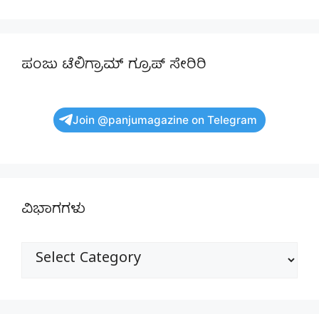
ಪಂಜು ಟೆಲಿಗ್ರಾಮ್ ಗ್ರೂಪ್ ಸೇರಿರಿ
Join @panjumagazine on Telegram
ವಿಭಾಗಗಳು
ವಿಭಾಗಗಳು