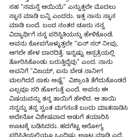
ಸಹ “ನಮಸ್ತೆ ಆಯಿಯೆ” ಎನ್ನುತ್ತಲೇ ಮೊದಲು
ಸ್ನಾನ ಮಾಡಿ ಬನ್ನಿ ಎಂದರು. ಇತ್ತ ನಾನು ಸ್ನಾನ
ಮಾಡಿ ಬಂದೆ. ಬಂದ ನಂತರ ಚೂರು ನನ್ನ
ವಿದ್ಯಾರ್ಥಿಗೆ ನನ್ನ ಪರಿಸ್ಥಿತಿಯನ್ನು ಹೇಳಿಕೊಂಡೆ.
ಅವನು ಕೋಪಗೊಳ್ಳುತ್ತಲೇ “ಏನ್ ಸರ್ ನೀವು,
ಆಗಲೇ ಹೇಳ ಬಾರದಿತ್ತೆ. ಇನ್ನಷ್ಟು ಆಸ್ಪತ್ರೆಯಲ್ಲಿ
ತೋರಿಸಿಕೊಂಡು ಬರುತ್ತಿದ್ದೆವು” ಎಂದ. ನಾನು
ಅವನಿಗೆ "ವಿಜಯ್, ಏನು ಬೇಡ ನಾನೀಗ
ಮಲಗಿದರೆ ಸಾಕು ಅಷ್ಟೆ" ವಿಶ್ರಾಂತಿ ತೆಗೆದುಕೊಂಡರೆ
ಎಲ್ಲವೂ ಸರಿ ಹೋಗುತ್ತೆ ಎಂದೆ. ಅವನು ಈ
ವಿಷಯವನ್ನು ತನ್ನ ತಾಯಿಗೆ ಹೇಳಿದ. ಆ ತಾಯಿ
ನನ್ನನ್ನು ತನ್ನ ಸ್ವಂತ ಮಗನಂತೆ ಬಂದು ಮಾತನಾಡಿಸಿ
ಅದೇನೋ ವಿಶೇಷವಾದ ಅಡುಗೆ ತಯಾರಿಸಿ
ಊಟಕ್ಕೆ ಬಡಿಸಿದರು. ಹದಗೆಟ್ಟ ಆರೋಗ್ಯ
ಪರಿಸ್ಥಿತಿಯಲ್ಲಿಯೂ ಒಂದಿಷ್ಟು ಊಟ ಮಾಡಿ ಎದ್ದೆ.