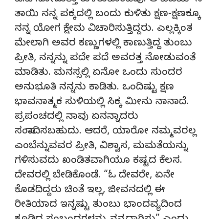
ಟಿ.ವಿ ನೋಡುತ್ತಾ ಕುಳಿತುಕೊಂಡೆವು. ಆ ವಿಜಯ್ ನ
ತಾಯಿ ನನ್ನ ಪಕ್ಕದಲ್ಲಿ ಬಂದು ಕುಳಿತು ಕ್ಷಣ-ಕ್ಷಣಕ್ಕೂ
ನನ್ನ ಯೋಗ ಕ್ಷೇಮ ವಿಚಾರಿಸುತ್ತಿದ್ದರು. ಎಲ್ಲಕ್ಕಿಂತ
ಮೇಲಾಗಿ ಅವರ ಕಣ್ಣುಗಳಲ್ಲಿ ಕಾಣುತ್ತಿದ್ದ ತುಂಬು
ಪ್ರೀತಿ, ನನ್ನನ್ನು ಪದೇ ಪದೆ ಅವರತ್ತ ನೋಡುವಂತೆ
ಮಾಡಿತು. ಮನಸ್ಸಲ್ಲಿ ಏನೋ ಒಂದು ಸುಂದರ
ಅನುಭೂತಿ ನನ್ನನು ಕಾಡಿತು. ಒಂದಿಷ್ಟು ಕ್ಷಣ
ಭಾವನಾತ್ಮಕ ಸುಳಿಯಲ್ಲಿ ಸಿಕ್ಕ ಮೀನು ನಾನಾದೆ.
ಪ್ರಪಂಚದಲ್ಲಿ ನಾವು ಏನನ್ನಾದರು
ಸಂಪಾದಿಸಬಹುದು. ಆದರೆ, ಯಾರೋ ನಮ್ಮವರಲ್ಲ
ಎಂಬೆನ್ನುವವರ ಪ್ರೀತಿ, ವಿಶ್ವಾಸ, ಮಮತೆಯನ್ನು
ಗಳಿಸುವದು ಖಂಡಿತವಾಗಿಯೂ ಕಷ್ಟದ ಕೆಲಸ.
ದೇವರಲ್ಲಿ ಬೇಡಿಕೊಂಡೆ. “ಓ ದೇವರೇ, ಏನೇ
ಕೊಡದಿದ್ದರು ಚಿಂತೆ ಇಲ್ಲ, ಜೀವನದಲ್ಲಿ ಈ
ರೀತಿಯಾದ ಇನ್ನಷ್ಟು ತುಂಬು ಭಾಂದವ್ಯದಿಂದ