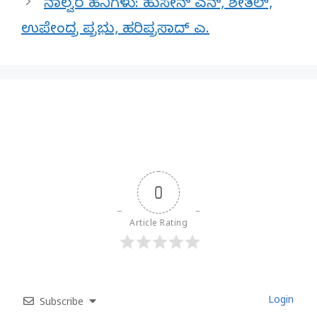
ನಾಲ್ವರ ಹನಿಗಳು: ಹುಸೇನ್ ಎನ್, ಶೀತಲ್,
ಉಪೇಂದ್ರ ಪ್ರಭು, ಹರಿಪ್ರಸಾದ್ ಎ.
0
Article Rating
Login
Subscribe