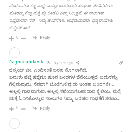
ದೊರಕುವದು ಕಷ್ಟ ಸಾಧ್ಯ. ಎಲ್ಲೋ ಒಂದೊಂದು ಸಂಘರ್ಷ ಜೀವಿಗಳು ಈ
ಮೂರನ್ನು ಗೆದ್ದು ಮತ್ತೆ ಮೈ ಕೊಡವಿ ಎದ್ದು ನಿಲ್ಲುತ್ತವೆ. ಈ ಸಾಲುಗಳು
ಇಷ್ಟವಾದವು ಸರ್. ನಿಮ್ಮ ಚಿಂತನೆಗಳು ಉತ್ತಮವಾದವು. ಧನ್ಯವಾದಗಳು
ಚಿನ್ಮಯ್ ಸರ್.
0
Reply
Raghunandan K
13 years ago
ಚಿನ್ಮಯ್ ಜೀ, ಎಂದಿನಂತೆ ಬರಹ ಸೊಗಸಾಗಿದೆ,
ಬದುಕು ಹೆಜ್ಜೆ ಹೆಜ್ಜೆಗೂ ಹೊಸ ಬಂಧಗಳ ಬೆಸೆಯುತ್ತದೆ, ಬದುಕನ್ನು
ಗೆಲ್ಲಿಸುವುದು, ನೆನಪಾಗಿ ಜೊತೆಗುಳಿವುದು ಇಂತಹ ಬಂಧಗಳೇ…
ಅಲ್ಲಲ್ಲಿ ಗಾಢವಾಗುವ, ಅಲ್ಲಲ್ಲಿ ಕಥೆಯಾಗಬಹುದಾದ ಶೈಲಿಯ, ಮತ್ತೆ
ಮತ್ತೆ ಓದಿಸಿಕೊಳ್ಳುವ ಸಾಲುಗಳ ನಿಮ್ಮ ಬರಹದ ಗಾಢತೆಗೆ ಶರಣು…
0
Reply