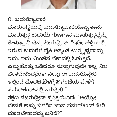
೧. ಕುದುರೆ ವ್ಯಾಪಾರಿ
ಮಾರುಕಟ್ಟೆಯಲ್ಲಿ ಕುದುರೆ ವ್ಯಾಪಾರಿಯೊಬ್ಬ ತಾನು
ಮಾರುತ್ತಿದ್ದ ಕುದುರೆಯ ಗುಣಗಾನ ಮಾಡುತ್ತಿದ್ದದ್ದನ್ನು
ಕೇಳುತ್ತಾ ನಿಂತಿದ್ದ ನಜ಼ರುದ್ದೀನ್‌. “ಇಡೀ ಹಳ್ಳಿಯಲ್ಲಿ
ಇರುವ ಕುದುರೆಗಳ ಪೈಕಿ ಅತ್ಯಂತ ಉತ್ಕೃಷ್ಟವಾದ್ದು
ಇದು. ಇದು ಮಿಂಚಿನ ವೇಗದಲ್ಲಿ ಓಡುತ್ತದೆ.
ಎಷ್ಟುಹೊತ್ತು ಓಡಿದರೂ ಸುಸ್ತಾಗುವುದೇ ಇಲ್ಲ. ನಿಜ
ಹೇಳಬೇಕೆಂದರೆ, ಈಗ ನೀವು ಈ ಕುದುರೆಯನ್ನೇರಿ
ಇಲ್ಲಿಂದ ಹೊರಟರೆ ಬೆಳಗ್ಗೆ ೫ ಗಂಟೆಯ ವೇಳೆಗೆ
ಸಮರ್‌ಕಂಡ್‌ನಲ್ಲಿ ಇರುತ್ತೀರಿ.”
ತಕ್ಷಣ ನಜ಼ರುದ್ದೀನ್‌ ಪ್ರತಿಕ್ರಿಯಿಸಿದ: “ಅಯ್ಯೋ
ದೇವರೇ! ಅಷ್ಟು ಬೆಳಗಿನ ಜಾವ ಸಮರ್‌ಕಂಡ್‌ ಸೇರಿ
ಮಾಡಬೇಕಾದದ್ದು ಏನಿದೆ?”