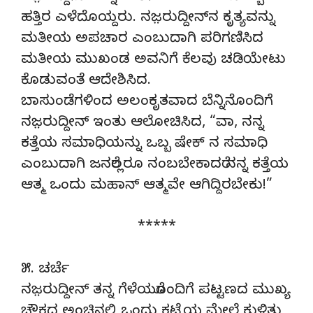
ಹತ್ತಿರ ಎಳೆದೊಯ್ದರು. ನಜ಼ರುದ್ದೀನ್‌ನ ಕೃತ್ಯವನ್ನು
ಮತೀಯ ಅಪಚಾರ ಎಂಬುದಾಗಿ ಪರಿಗಣಿಸಿದ
ಮತೀಯ ಮುಖಂಡ ಅವನಿಗೆ ಕೆಲವು ಚಡಿಯೇಟು
ಕೊಡುವಂತೆ ಆದೇಶಿಸಿದ.
ಬಾಸುಂಡೆಗಳಿಂದ ಅಲಂಕೃತವಾದ ಬೆನ್ನಿನೊಂದಿಗೆ
ನಜ಼ರುದ್ದೀನ್‌ ಇಂತು ಆಲೋಚಿಸಿದ, “ವಾ, ನನ್ನ
ಕತ್ತೆಯ ಸಮಾಧಿಯನ್ನು ಒಬ್ಬ ಷೇಕ್‌ ನ ಸಮಾಧಿ
ಎಂಬುದಾಗಿ ಜನರೆಲ್ಲರೂ ನಂಬಬೇಕಾದರೆ ನನ್ನ ಕತ್ತೆಯ
ಆತ್ಮ ಒಂದು ಮಹಾನ್‌ ಆತ್ಮವೇ ಆಗಿದ್ದಿರಬೇಕು!”
*****
೫. ಚರ್ಚೆ
ನಜ಼ರುದ್ದೀನ್‌ ತನ್ನ ಗೆಳೆಯರೊಂದಿಗೆ ಪಟ್ಟಣದ ಮುಖ್ಯ
ಚೌಕದ ಅಂಚಿನಲ್ಲಿ ಒಂದು ಕಟ್ಟೆಯ ಮೇಲೆ ಕುಳಿತು