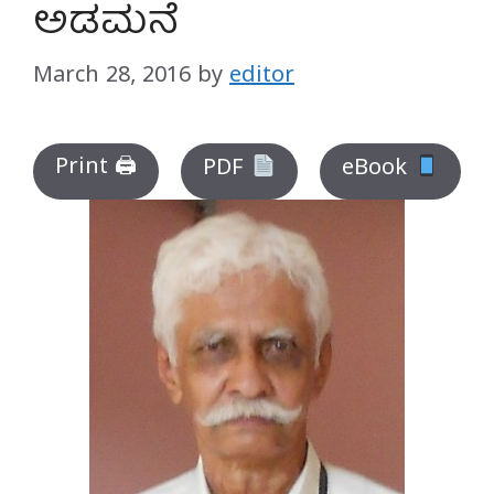
ಅಡಮನೆ
March 28, 2016
by
editor
Print 🖨
PDF
eBook