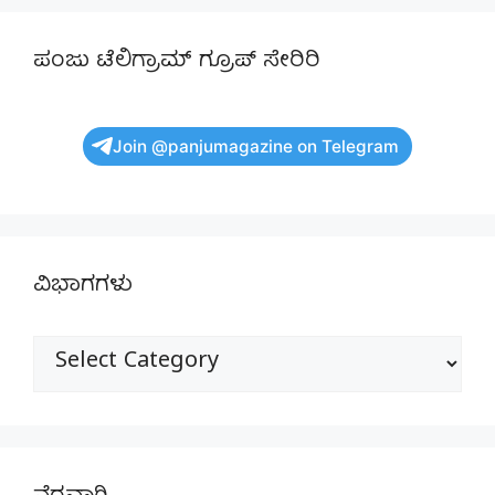
ಪಂಜು ಟೆಲಿಗ್ರಾಮ್ ಗ್ರೂಪ್ ಸೇರಿರಿ
Join @panjumagazine on Telegram
ವಿಭಾಗಗಳು
ವಿಭಾಗಗಳು