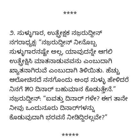
****
೨. ಸುಳ್ಳುಗಾರ, ಉತ್ಪ್ರೇಕ್ಷಕ ನಜ಼ರುದ್ದೀನ್
ನಗರಾಧ್ಯಕ್ಷ: “ನಜ಼ರುದ್ದೀನ್‌ ನೀನೊಬ್ಬ
ಸುಳ್ಳುಗಾರನಷ್ಟೇ ಅಲ್ಲ, ಯಾವುದನ್ನೇ ಆಗಲಿ
ಉತ್ಪ್ರೇಕ್ಷಿಸಿ ಮಾತನಾಡುವವನು ಎಂಬುದಾಗಿ
ಖ್ಯಾತನಾಗಿರುವೆ ಎಂಬುದಾಗಿ ತಿಳಿಯಿತು. ಹೆಚ್ಚು
ಆಲೋಚಿಸದೆ ನನಗೊಂದು ಅಂಥ ಸುಳ್ಳು ಹೇಳಿದರೆ
ನಿನಗೆ ೫೦ ದಿನಾರ್‌ ಬಹುಮಾನ ಕೊಡುತ್ತೇನೆ.”
ನಜ಼ರುದ್ದೀನ್‌: “ಐವತ್ತು ದಿನಾರ್ ಗಳೇ? ಈಗ ತಾನೇ
ನೀವು ಒಂದುನೂರು ದಿನಾರ್‌ಗಳನ್ನು
ಕೊಡುವುದಾಗಿ ಭರವಸೆ ನೀಡಿದ್ದಿರಲ್ಲವೇ?”
*****