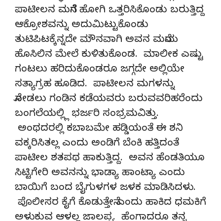
ಪಾಟೀಲನ ಮನೆಗೆ ಹೋಗಿ ಒತ್ತರಿಸಿಕೊಂಡು ಬರುತ್ತಿದ್ದ
ಆಕ್ರೋಶವನ್ನು ಅದುಮಿಟ್ಟುಕೊಂಡು
ತುಟಿಪಿಟಕ್ಕೆನ್ನದೇ ಮೌನವಾಗಿ ಅವನ ಮನೆಯ
ಹೊಸಿಲಿನ ಮೇಲೆ ಕುಳಿತುಕೊಂಡ. ಮಾಲೀಕ ಎಷ್ಟು
ಗಂಟಲು ಹರಿದುಕೊಂಡರೂ ಜಗ್ಗದೇ ಅಲ್ಲಿಯೇ
ಸತ್ಯಾಗ್ರಹ ಹೂಡಿದ. ಪಾಟೀಲನ ಮಗಳನ್ನು
ನೋಡಲು ಗಂಡಿನ ಕಡೆಯವರು ಬರುವವರಿಹರೆಂದು
ಬಂಗಲೆಯಲ್ಲ್ಲಿ ಭರ್ಜರಿ ಸಂಭ್ರಮವಿತ್ತು.
ಅಂಥದರಲ್ಲಿ ಕಬಾಬಮೇ ಹಡ್ಡಿಯಂತೆ ಈ ಶನಿ
ವಕ್ಕರಿಸಿತಲ್ಲ ಎಂದು ಅಂಡಿಗೆ ಬೆಂಕಿ ಹತ್ತಿದಂತೆ
ಪಾಟೀಲ ಶತಪಥ ಹಾಕುತ್ತಿದ್ದ. ಅವನ ಹೆಂಡತಿಯೂ
ಸಿಟ್ಟಿಗೇರಿ ಅವನನ್ನು ಭಾಡ್ಯಾ ಹಾಂಟ್ಯಾ ಎಂದು
ಬಾಯಿಗೆ ಬಂದ ಬೈಗುಳಗಳ ಜಳಕ ಮಾಡಿಸಿದಳು.
ಪೊಲೀಸರ ಕೈಗೆ ಕೊಡುತ್ತೇನೆ ಎಂದು ಹಾಕಿದ ಧಮಕಿಗೆ
ಅಳುಕುವ ಆಳಲ್ಲ ಜಾಲಪ್ಪ. ಹೆಂಗಾದರೂ ತನ್ನ