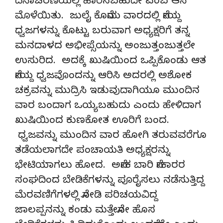
ದಿನಾಚರಣೆಯಲ್ಲಿ ಹಾರಿಸಬಹುದೇ ಎಂಬ ಆಸೆ
ಮೊಳೆಯಿತು. ಜುಲೈ ಕೊನೆಯ ವಾರದಲ್ಲಿ ನೇಯ್ದ
ಧ್ವಜಗಳನ್ನು ಕೊಟ್ಟು ಬರುವಾಗ ಅಧ್ಯಕ್ಷರಿಗೆ ತನ್ನ
ಮನದಾಳದ ಅಭೀಪ್ಸೆಯನ್ನು ಅಂಜುತ್ತಂಜುತ್ತಲೇ
ಉಸುರಿದ. ಅದಕ್ಕೆ ಖುಷಿಯಿಂದ ಒಪ್ಪಿಕೊಂಡು ಆತ
ನೇಯ್ದ ಧ್ವಜವೊಂದನ್ನು ಆರಿಸಿ ಅದರಲ್ಲಿ ಅಶೋಕ
ಚಕ್ರವನ್ನು ಮುದ್ರಿಸಿ ಇಡುವುದಾಗಿಯೂ ಮುಂದಿನ
ವಾರ ಬಂದಾಗ ಒಯ್ಯಬಹುದು ಎಂದು ಹೇಳಿದಾಗ
ಖುಷಿಯಿಂದ ಕುಣಕೋತ ಊರಿಗೆ ಬಂದ.
ಧ್ವಜವನ್ನು ಮುಂದಿನ ವಾರ ಹೋಗಿ ತರುವವರೆಗೂ
ತಡೆಯಲಾಗದೇ ಪಂಚಾಯತಿ ಅಧ್ಯಕ್ಷರನ್ನು
ಭೇಟಿಯಾಗಲು ಹೋದ. ಅನೇಕ ಬಾರಿ ನೇಕಾರರ
ಸಂಘದಿಂದ ಬೇಡಿಕೆಗಳನ್ನು ಪೂರೈಸಲು ನಡೆಸುತ್ತಿದ್ದ
ಮೆರವಣಿಗೆಗಳಲ್ಲಿ ನೋಡಿ ಪರಿಚಯವಿದ್ದ
ಜಾಲಪ್ಪನನ್ನು ಕಂಡು ಮತ್ತೇನೋ ಹೊಸ