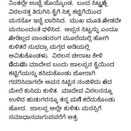
ನಿಂತಲ್ಲೇ ಉಚ್ಚೆ ಹೊಯ್ಕೊಂಡ. ಬಂದ ಸಿಟ್ಟನ್ನೆಲ್ಲ
ವಿಠಲನತ್ತ ತಿರುಗಿಸಿ ಕೈಗೆ ಸಿಕ್ಕ ಕಟ್ಟಿಗೆಯಿಂದ
ಮನಸೋ ಇಚ್ಛೆ ಬಾರಿಸಿದ. ಮುಖ ಮೂತಿ ನೋಡದೇ
ಮನಬಂದಂತೆ ಥಳಿಸಿದ. ಅಪ್ಪನ ಸಿಟ್ಟನ್ನು ಎಂದೂ
ನೋಡಿಲ್ಲದ ಪಾಂಡುರಂಗ ಮೂಲೆಯಲ್ಲಿ ಹೋಗಿ
ಕುಳಿತರೆ ಸುಭದ್ರಾ ಮಗ್ಗದ ಅಡಿಯಲ್ಲಿ
ಅವಿತುಕೊಂಡಳು. ವಿಠಲನ ಚೀರಾಟ ಕೇಳಿ
ನೆರೆಮನೆಯ ಮಾದೇವ ಬಂದು ಜಾಲಪ್ಪನ ಕೈಯಿಂದ
ಕಟ್ಟಿಗೆಯನ್ನು ಕಸಿದುಕೊಂಡು ಜೋರಾಗಿ
ಗದರಿಸಿದಾಗಲೇ ಅವನ ಸಿಟ್ಟಿನ ನಂಜಿಳಿದು ನೆಲದ
ಮೇಲೆ ಕುಸಿದು ಕುಳಿತ. ಮಾದೇವ ವಿಠಲನನ್ನೂ
ಉಳಿದ ಹುಡುಗರನ್ನೂ ತನ್ನ ಮನೆಗೆ ಕರೆದುಕೊಂಡು
ಹೋದ. ಜಾಲಪ್ಪ ಅಲ್ಲೇ ಕುಳಿತು ಮನಸ್ಸಿಗೆ
ಸಮಾಧಾನವಾಗುವವರೆಗೆ ಅತ್ತ.