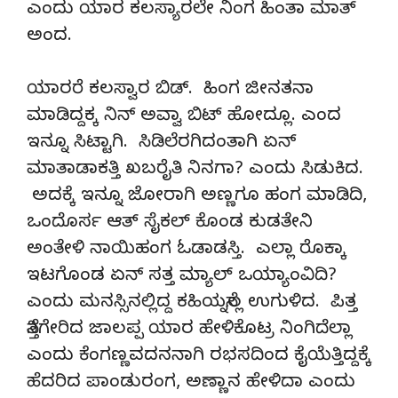
ಎಂದು ಯಾರ ಕಲಸ್ಯಾರಲೇ ನಿಂಗ ಹಿಂತಾ ಮಾತ್
ಅಂದ.
ಯಾರರೆ ಕಲಸ್ವಾರ ಬಿಡ್. ಹಿಂಗ ಜೀನತನಾ
ಮಾಡಿದ್ದಕ್ಕ ನಿನ್ ಅವ್ವಾ ಬಿಟ್ ಹೋದ್ಲೂ. ಎಂದ
ಇನ್ನೂ ಸಿಟ್ಟಾಗಿ. ಸಿಡಿಲೆರಗಿದಂತಾಗಿ ಏನ್
ಮಾತಾಡಾಕತ್ತಿ ಖಬರೈತಿ ನಿನಗಾ? ಎಂದು ಸಿಡುಕಿದ.
ಅದಕ್ಕೆ ಇನ್ನೂ ಜೋರಾಗಿ ಅಣ್ಣಗೂ ಹಂಗ ಮಾಡಿದಿ,
ಒಂದೊರ್ಸ ಆತ್ ಸೈಕಲ್ ಕೊಂಡ ಕುಡತೇನಿ
ಅಂತೇಳಿ ನಾಯಿಹಂಗ ಓಡಾಡಸ್ತಿ. ಎಲ್ಲಾ ರೊಕ್ಕಾ
ಇಟಗೊಂಡ ಏನ್ ಸತ್ತ ಮ್ಯಾಲ್ ಒಯ್ಯಾಂವಿದಿ?
ಎಂದು ಮನಸ್ಸಿನಲ್ಲಿದ್ದ ಕಹಿಯನ್ನೆಲ್ಲ ಉಗುಳಿದ. ಪಿತ್ತ
ನೆತ್ತಿಗೇರಿದ ಜಾಲಪ್ಪ ಯಾರ ಹೇಳಿಕೊಟ್ರ ನಿಂಗಿದೆಲ್ಲಾ
ಎಂದು ಕೆಂಗಣ್ಣವದನನಾಗಿ ರಭಸದಿಂದ ಕೈಯೆತ್ತಿದ್ದಕ್ಕೆ
ಹೆದರಿದ ಪಾಂಡುರಂಗ, ಅಣ್ಣಾನ ಹೇಳಿದಾ ಎಂದು