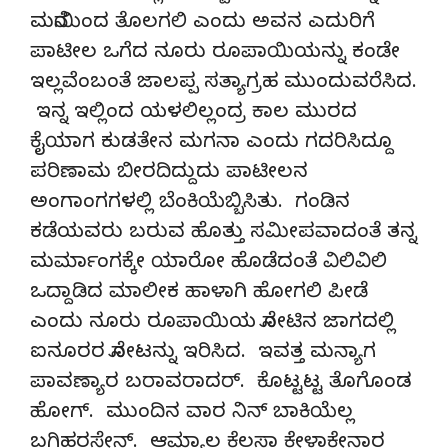
ಮನೆಯಿಂದ ತೊಲಗಲಿ ಎಂದು ಅವನ ಎದುರಿಗೆ
ಪಾಟೀಲ ಒಗೆದ ನೂರು ರೂಪಾಯಿಯನ್ನು ಕಂಡೇ
ಇಲ್ಲವೆಂಬಂತೆ ಜಾಲಪ್ಪ ಸತ್ಯಾಗ್ರಹ ಮುಂದುವರೆಸಿದ.
ಇನ್ನ ಇಲ್ಲಿಂದ ಯಳಲಿಲ್ಲಂದ್ರ ಕಾಲ ಮುರದ
ಕೈಯಾಗ ಕುಡತೇನ ಮಗನಾ ಎಂದು ಗದರಿಸಿದ್ದೂ
ಪರಿಣಾಮ ಬೀರದಿದ್ದುದು ಪಾಟೀಲನ
ಅಂಗಾಂಗಗಳಲ್ಲಿ ಬೆಂಕಿಯೆಬ್ಬಿಸಿತು. ಗಂಡಿನ
ಕಡೆಯವರು ಬರುವ ಹೊತ್ತು ಸಮೀಪವಾದಂತೆ ತನ್ನ
ಮರ್ಮಾಂಗಕ್ಕೇ ಯಾರೋ ಹೊಡೆದಂತೆ ವಿಲಿವಿಲಿ
ಒದ್ದಾಡಿದ ಮಾಲೀಕ ಹಾಳಾಗಿ ಹೋಗಲಿ ಪೀಡೆ
ಎಂದು ನೂರು ರೂಪಾಯಿಯ ನೋಟಿನ ಜಾಗದಲ್ಲಿ
ಐನೂರರ ನೋಟನ್ನು ಇರಿಸಿದ. ಇವತ್ತ ಮನ್ಯಾಗ
ಪಾವಣ್ಯಾರ ಬರಾವರಾದರ್. ಕೊಟ್ಟಟ್ಟ ತೊಗೊಂಡ
ಹೋಗ್. ಮುಂದಿನ ವಾರ ನಿನ್ ಬಾಕಿಯೆಲ್ಲ
ಬಗಿಹರಸ್ತೇನ್. ಆಮ್ಯಾಲ ಕೆಲಸಾ ಕೇಳಾಕೇನಾರ