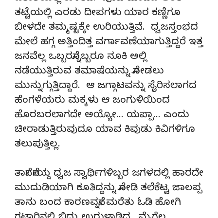
ತಟ್ಟೆಯಲ್ಲಿ ಎರಡು ದೀಪಗಳು ಯಾರ ಕಣ್ಣಿಗೂ
ಬೀಳದೇ ತಮ್ಮಷ್ಟಕ್ಕೇ ಉರಿಯುತ್ತಿವೆ. ಧ್ವಜಸ್ತಂಭದ
ಮೇಲೆ ಹಗ್ಗ ಅತ್ತಿಂದಿತ್ತ ವರ್ಗಾವಣೆಯಾಗುತ್ತಿದ್ದರೆ ಇತ್ತ
ಜನವೆಲ್ಲ ಒಬ್ಬರನ್ನೊಬ್ಬರೂ ನೂಕಿ ಅಲ್ಲಿ
ನಡೆಯುತ್ತಿರುವ ತಮಾಷೆಯನ್ನು ನೋಡಲು
ಮುನ್ನುಗ್ಗುತ್ತಿದ್ದಾರೆ. ಆ ಜಗ್ಗಾಟವನ್ನು ಸೈರಿಸಲಾಗದ
ಹೆಂಗಳೆಯರು ಮಕ್ಕಳು ಆ ಜಂಗುಳಿಯಿಂದ
ಹೊರಬರಲಾಗದೇ ಅಯ್ಯೋ… ಯಪ್ಪಾ… ಎಂದು
ಚೀರಾಡುತ್ತಿರುವುದೂ ಯಾವ ಕಿವುಡು ಕಿವಿಗಳಿಗೂ
ತಲುಪುತ್ತಿಲ್ಲ.
ತಾನೇ ನೇಯ್ದ ಧ್ವಜ ಸ್ವಾರ್ಥಿಗಳಿಬ್ಬರ ಜಗಳದಲ್ಲಿ ಹಾರದೇ
ಮುದುಡಿಯಾಗಿ ಕೂತಿದ್ದನ್ನು ನೋಡಿ ತಲೆಕೆಟ್ಟ ಜಾಲಪ್ಪ
ತಾನು ಬಂದ ಕಾರಣವನ್ನೇ ಮರೆತು ಓಡಿ ಹೋಗಿ