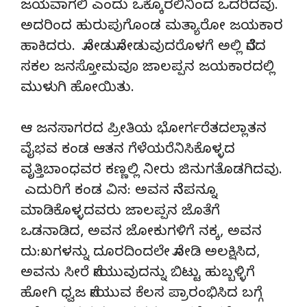
ಜಯವಾಗಲಿ ಎಂದು ಒಕ್ಕೊರಲಿನಿಂದ ಒದರಿದವು.
ಅದರಿಂದ ಹುರುಪುಗೊಂಡ ಮತ್ಯಾರೋ ಜಯಕಾರ
ಹಾಕಿದರು. ನೋಡುನೋಡುವುದರೊಳಗೆ ಅಲ್ಲಿ ನೆರೆದ
ಸಕಲ ಜನಸ್ತೋಮವೂ ಜಾಲಪ್ಪನ ಜಯಕಾರದಲ್ಲಿ
ಮುಳುಗಿ ಹೋಯಿತು.
ಆ ಜನಸಾಗರದ ಪ್ರೀತಿಯ ಭೋರ್ಗರೆತದಲ್ಲಾತನ
ವೈಭವ ಕಂಡ ಆತನ ಗೆಳೆಯರೆನಿಸಿಕೊಳ್ಳದ
ವೃತ್ತಿಬಾಂಧವರ ಕಣ್ಣಲ್ಲಿ ನೀರು ಜಿನುಗತೊಡಗಿದವು.
ಎದುರಿಗೆ ಕಂಡ ವಿನ: ಅವನ ನೆನಪನ್ನೂ
ಮಾಡಿಕೊಳ್ಳದವರು ಜಾಲಪ್ಪನ ಜೊತೆಗೆ
ಒಡನಾಡಿದ, ಅವನ ಜೋಕುಗಳಿಗೆ ನಕ್ಕ, ಅವನ
ದು:ಖಗಳನ್ನು ದೂರದಿಂದಲೇ ನೋಡಿ ಅಲಕ್ಷಿಸಿದ,
ಅವನು ಸೀರೆ ನೇಯುವುದನ್ನು ಬಿಟ್ಟು ಹುಬ್ಬಳ್ಳಿಗೆ
ಹೋಗಿ ಧ್ವಜ ನೇಯುವ ಕೆಲಸ ಪ್ರಾರಂಭಿಸಿದ ಬಗ್ಗೆ