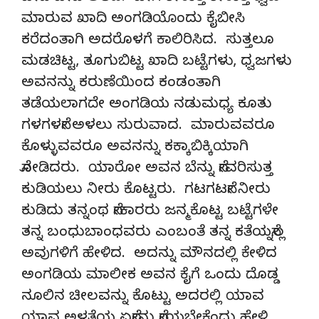
ಮಾರುವ ಖಾದಿ ಅಂಗಡಿಯೊಂದು ಕೈಬೀಸಿ
ಕರೆದಂತಾಗಿ ಅದರೊಳಗೆ ಕಾಲಿರಿಸಿದ. ಸುತ್ತಲೂ
ಮಡಚಿಟ್ಟ, ತೂಗುಬಿಟ್ಟ ಖಾದಿ ಬಟ್ಟೆಗಳು, ಧ್ವಜಗಳು
ಅವನನ್ನು ಕರುಣೆಯಿಂದ ಕಂಡಂತಾಗಿ
ತಡೆಯಲಾಗದೇ ಅಂಗಡಿಯ ನಡುಮಧ್ಯ ಕೂತು
ಗಳಗಳನೇ ಅಳಲು ಸುರುವಾದ. ಮಾರುವವರೂ
ಕೊಳ್ಳುವವರೂ ಅವನನ್ನು ಕಕ್ಕಾಬಿಕ್ಕಿಯಾಗಿ
ನೋಡಿದರು. ಯಾರೋ ಅವನ ಬೆನ್ನು ನೇವರಿಸುತ್ತ
ಕುಡಿಯಲು ನೀರು ಕೊಟ್ಟರು. ಗಟಗಟನೇ ನೀರು
ಕುಡಿದು ತನ್ನಂಥ ನೇಕಾರರು ಜನ್ಮಕೊಟ್ಟ ಬಟ್ಟೆಗಳೇ
ತನ್ನ ಬಂಧುಬಾಂಧವರು ಎಂಬಂತೆ ತನ್ನ ಕತೆಯನ್ನೆಲ್ಲ
ಅವುಗಳಿಗೆ ಹೇಳಿದ. ಅದನ್ನು ಮೌನದಲ್ಲಿ ಕೇಳಿದ
ಅಂಗಡಿಯ ಮಾಲೀಕ ಅವನ ಕೈಗೆ ಒಂದು ದೊಡ್ಡ
ನೂಲಿನ ಚೀಲವನ್ನು ಕೊಟ್ಟು ಅದರಲ್ಲಿ ಯಾವ