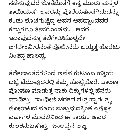
ನಡೆಸುವುದರ ಜೊತೆಜೊತೆಗೆ ತನ್ನ ಮೂರು ಮಕ್ಕಳ
ತಾಯಿಯಾಗಿ ಅವರನ್ನು ಪೊರೆಯತೊಡಗಿದುದನ್ನು
ಕಂಡು ಲೊಚಗುಟ್ಟಿದ್ದ ಅವನ ಆಪದ್ಬಾಂಧವರ
ಕಣ್ಣುಗಳೂ ತೇವಗೊಂಡವು. ಆದರೆ
ಇದಾವುದನ್ನೂ ತಲೆಗೇರಿಸಿಕೊಳ್ಳದೇ
ಜಗದೇಕವೀರನಂತೆ ಪೊಲೀಸರು ಒಯ್ದತ್ತ ಹೊರಟು
ನಿಂತಿದ್ದ ಜಾಲಪ್ಪ.
ತಲೆತಲಾಂತರಗಳಿಂದ ಅವನ ಕುಟುಂಬ ಹತ್ತಿಯ
ಬಟ್ಟೆ ನೇಯುವುದರಲ್ಲಿ ತಮ್ಮ ಹೊಟ್ಟೆಹೊರೆ, ಪಾಲಣ
ಪೋಷಣ ಮಾಡುತ್ತ ನಾಕು ದಿಕ್ಕುಗಳಲ್ಲಿ ಹೆಸರು
ಮಾಡಿತ್ತು. ಗಾಂಧೀಜಿ ಚರಕದ ಸುತ್ತ ಸ್ವಾತಂತ್ರ್ಯ
ಹೋರಾಟದ ನೂಲು ಸುತ್ತುವುದಕ್ಕಿಂತ ಎಷ್ಟೋ
ವರ್ಷಗಳ ಮೊದಲಿನಿಂದ ಈ ಕಾಯಕ ಅವರ
ಕುಲಕಸುಬಾಗಿತ್ತು. ಜಾಲಪ್ಪನ ಅಜ್ಜ