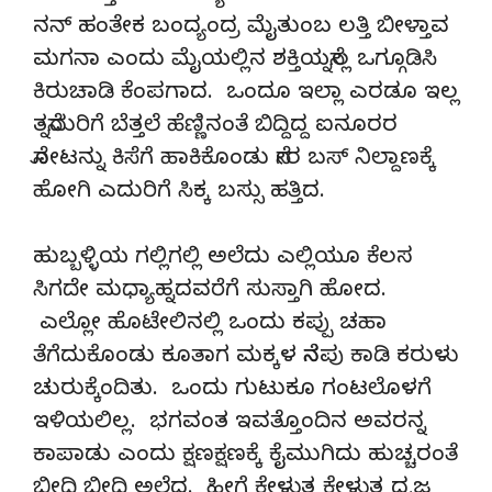
ನನ್ ಹಂತೇಕ ಬಂದ್ಯಂದ್ರ ಮೈತುಂಬ ಲತ್ತಿ ಬೀಳ್ತಾವ
ಮಗನಾ ಎಂದು ಮೈಯಲ್ಲಿನ ಶಕ್ತಿಯನ್ನೆಲ್ಲ ಒಗ್ಗೂಡಿಸಿ
ಕಿರುಚಾಡಿ ಕೆಂಪಗಾದ. ಒಂದೂ ಇಲ್ಲಾ ಎರಡೂ ಇಲ್ಲ
ತನ್ನೆದುರಿಗೆ ಬೆತ್ತಲೆ ಹೆಣ್ಣಿನಂತೆ ಬಿದ್ದಿದ್ದ ಐನೂರರ
ನೋಟನ್ನು ಕಿಸೆಗೆ ಹಾಕಿಕೊಂಡು ನೇರ ಬಸ್ ನಿಲ್ದಾಣಕ್ಕೆ
ಹೋಗಿ ಎದುರಿಗೆ ಸಿಕ್ಕ ಬಸ್ಸು ಹತ್ತಿದ.
ಹುಬ್ಬಳ್ಳಿಯ ಗಲ್ಲಿಗಲ್ಲಿ ಅಲೆದು ಎಲ್ಲಿಯೂ ಕೆಲಸ
ಸಿಗದೇ ಮಧ್ಯಾಹ್ನದವರೆಗೆ ಸುಸ್ತಾಗಿ ಹೋದ.
ಎಲ್ಲೋ ಹೊಟೇಲಿನಲ್ಲಿ ಒಂದು ಕಪ್ಪು ಚಹಾ
ತೆಗೆದುಕೊಂಡು ಕೂತಾಗ ಮಕ್ಕಳ ನೆನಪು ಕಾಡಿ ಕರುಳು
ಚುರುಕ್ಕೆಂದಿತು. ಒಂದು ಗುಟುಕೂ ಗಂಟಲೊಳಗೆ
ಇಳಿಯಲಿಲ್ಲ. ಭಗವಂತ ಇವತ್ತೊಂದಿನ ಅವರನ್ನ
ಕಾಪಾಡು ಎಂದು ಕ್ಷಣಕ್ಷಣಕ್ಕೆ ಕೈಮುಗಿದು ಹುಚ್ಚರಂತೆ
ಬೀದಿ ಬೀದಿ ಅಲೆದ. ಹೀಗೆ ಕೇಳುತ್ತ ಕೇಳುತ್ತ ಧ್ವಜ