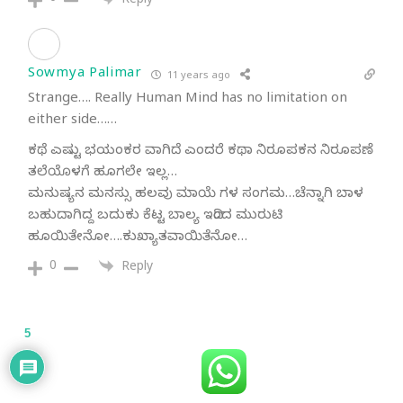
Reply
Sowmya Palimar
11 years ago
Strange…. Really Human Mind has no limitation on
either side……
ಕಥೆ ಎಷ್ಟು ಭಯಂಕರ ವಾಗಿದೆ ಎಂದರೆ ಕಥಾ ನಿರೂಪಕನ ನಿರೂಪಣೆ
ತಲೆಯೊಳಗೆ ಹೂಗಲೇ ಇಲ್ಲ…
ಮನುಷ್ಯನ ಮನಸ್ಸು ಹಲವು ಮಾಯೆ ಗಳ ಸಂಗಮ…ಚೆನ್ನಾಗಿ ಬಾಳ
ಬಹುದಾಗಿದ್ದ ಬದುಕು ಕೆಟ್ಟ ಬಾಲ್ಯ ಇದಿಂದ ಮುರುಟಿ
ಹೂಯಿತೇನೋ….ಕುಖ್ಯಾತವಾಯಿತೆನೋ…
0
Reply
5