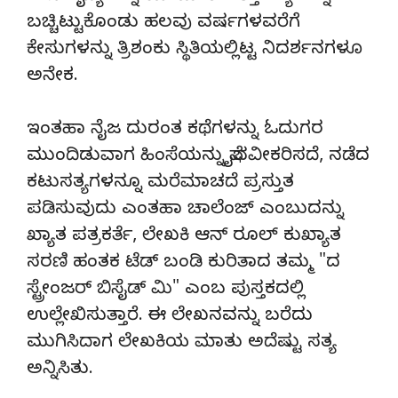
ಬಚ್ಚಿಟ್ಟುಕೊಂಡು ಹಲವು ವರ್ಷಗಳವರೆಗೆ
ಕೇಸುಗಳನ್ನು ತ್ರಿಶಂಕು ಸ್ಥಿತಿಯಲ್ಲಿಟ್ಟ ನಿದರ್ಶನಗಳೂ
ಅನೇಕ.
ಇಂತಹಾ ನೈಜ ದುರಂತ ಕಥೆಗಳನ್ನು ಓದುಗರ
ಮುಂದಿಡುವಾಗ ಹಿಂಸೆಯನ್ನು ವೈಭವೀಕರಿಸದೆ, ನಡೆದ
ಕಟುಸತ್ಯಗಳನ್ನೂ ಮರೆಮಾಚದೆ ಪ್ರಸ್ತುತ
ಪಡಿಸುವುದು ಎಂತಹಾ ಚಾಲೆಂಜ್ ಎಂಬುದನ್ನು
ಖ್ಯಾತ ಪತ್ರಕರ್ತೆ, ಲೇಖಕಿ ಆನ್ ರೂಲ್ ಕುಖ್ಯಾತ
ಸರಣಿ ಹಂತಕ ಟೆಡ್ ಬಂಡಿ ಕುರಿತಾದ ತಮ್ಮ "ದ
ಸ್ಟ್ರೇಂಜರ್ ಬಿಸೈಡ್ ಮಿ" ಎಂಬ ಪುಸ್ತಕದಲ್ಲಿ
ಉಲ್ಲೇಖಿಸುತ್ತಾರೆ. ಈ ಲೇಖನವನ್ನು ಬರೆದು
ಮುಗಿಸಿದಾಗ ಲೇಖಕಿಯ ಮಾತು ಅದೆಷ್ಟು ಸತ್ಯ
ಅನ್ನಿಸಿತು.