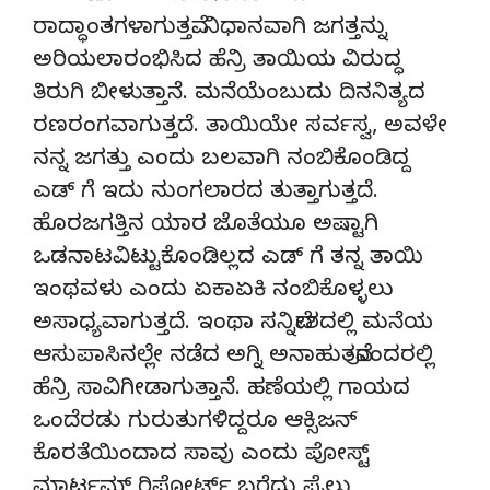
ರಾದ್ಧಾಂತಗಳಾಗುತ್ತವೆ. ನಿಧಾನವಾಗಿ ಜಗತ್ತನ್ನು
ಅರಿಯಲಾರಂಭಿಸಿದ ಹೆನ್ರಿ ತಾಯಿಯ ವಿರುದ್ಧ
ತಿರುಗಿ ಬೀಳುತ್ತಾನೆ. ಮನೆಯೆಂಬುದು ದಿನನಿತ್ಯದ
ರಣರಂಗವಾಗುತ್ತದೆ. ತಾಯಿಯೇ ಸರ್ವಸ್ವ, ಅವಳೇ
ನನ್ನ ಜಗತ್ತು ಎಂದು ಬಲವಾಗಿ ನಂಬಿಕೊಂಡಿದ್ದ
ಎಡ್ ಗೆ ಇದು ನುಂಗಲಾರದ ತುತ್ತಾಗುತ್ತದೆ.
ಹೊರಜಗತ್ತಿನ ಯಾರ ಜೊತೆಯೂ ಅಷ್ಟಾಗಿ
ಒಡನಾಟವಿಟ್ಟುಕೊಂಡಿಲ್ಲದ ಎಡ್ ಗೆ ತನ್ನ ತಾಯಿ
ಇಂಥವಳು ಎಂದು ಏಕಾಏಕಿ ನಂಬಿಕೊಳ್ಳಲು
ಅಸಾಧ್ಯವಾಗುತ್ತದೆ. ಇಂಥಾ ಸನ್ನಿವೇಶದಲ್ಲಿ ಮನೆಯ
ಆಸುಪಾಸಿನಲ್ಲೇ ನಡೆದ ಅಗ್ನಿ ಅನಾಹುತವೊಂದರಲ್ಲಿ
ಹೆನ್ರಿ ಸಾವಿಗೀಡಾಗುತ್ತಾನೆ. ಹಣೆಯಲ್ಲಿ ಗಾಯದ
ಒಂದೆರಡು ಗುರುತುಗಳಿದ್ದರೂ ಆಕ್ಸಿಜನ್
ಕೊರತೆಯಿಂದಾದ ಸಾವು ಎಂದು ಪೋಸ್ಟ್
ಮಾರ್ಟಮ್ ರಿಪೋರ್ಟ್ ಬರೆದು ಫೈಲು