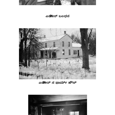
ಎಡ್ ಗೀನ್ ಬಂಧನ
ಎಡ್ ಗೀನ್ ನ ಫಾರ್ಮ್ ಹೌಸ್