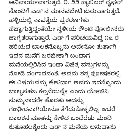
ಅನಿವಾರ್ಯವಾಗುತ್ತದೆ. ೦. ೨೨ ಕ್ಯಾಲಿಬರ್ ರೈಫಲ್
ನೊಂದಿಗೆ ಎಡ್ ನ ಮಾನವಬೇಟೆ ಶುರುವಾಗುತ್ತದೆ.
ಹಳ್ಳಿಯಲ್ಲಿ ನಾಪತ್ತೆಯ ಪ್ರಕರಣಗಳು
ಹೆಚ್ಚಾಗುತ್ತಿದ್ದಂತೆಯೇ ಸ್ಥಳೀಯ ಕೌಂಟಿ ಪೋಲೀಸರು
ಜಾಗೃತರಾಗುತ್ತಾರೆ. ಎಡ್ ಗೆ ಪರಿಚಯವಿದ್ದ ೧೬ ರ
ಹರೆಯದ ಬಾಲಕನೊಬ್ಬನು ಅದೇನೋ ತುರ್ತಾಗಿ
ಇವನ ಮನೆಗೆ ಬರಬೇಕಾಗಿ ಬಂದಾಗ
ಮನೆಯಲ್ಲಿರಿಸಿದ ಇಂಥಾ ವಿಚಿತ್ರ ವಸ್ತುಗಳನ್ನು
ನೋಡಿ ದಂಗಾದನಂತೆ. ಅವನು ತನ್ನ ಪೋಷಕರಲ್ಲಿ
ಈ ವಿಷಯವನ್ನು ಹೇಳಿದಾಗ ಅವರು ಇದನ್ನೊಂದು
ಬಾಲ್ಯಸಹಜ ಕಲ್ಪನೆಯಷ್ಟೇ ಎಂದು ಯೋಚಿಸಿ
ಸುಮ್ಮನಾದರೇ ಹೊರತು ಅದನ್ನು
ಗಂಭೀರವಾಗಿಯೇನೂ ತೆಗೆದುಕೊಳ್ಳಲಿಲ್ಲ. ಆದರೆ
ಬಾಲಕನ ಮಾತನ್ನು ಕೇಳಿದ ಒಂದೆರಡು ಮಂದಿ
ಕುತೂಹಲಕ್ಕೆಂದು ಎಡ್ ನ ಮನೆಯ ಆಸುಪಾಸು