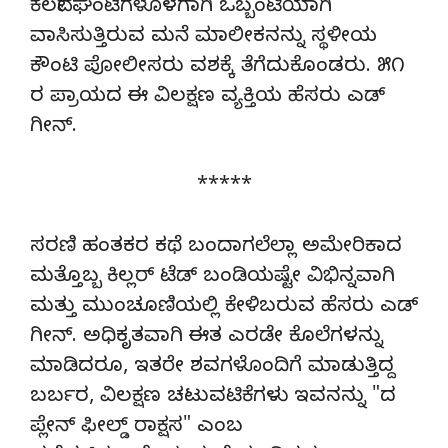
ಕೆಲವೇ ಘಂಟೆಗಳೊಳಗಾಗಿ ಒಬ್ಬಂಟಿಯಾಗಿ
ವಾಸಿಸುತ್ತಿರುವ ಮನೆ ಮಾಲೀಕನನ್ನು ಸ್ಥಳೀಯ
ಕೌಂಟಿ ಪೋಲೀಸರು ವಶಕ್ಕೆ ತೆಗೆದುಕೊಂಡರು. ೫೧
ರ ಪ್ರಾಯದ ಈ ವಿಲಕ್ಷಣ ವ್ಯಕ್ತಿಯ ಹೆಸರು ಎಡ್
ಗೀನ್.
*****
ಸರಣಿ ಹಂತಕರ ಕಥೆ ಬಂದಾಗಲೆಲ್ಲಾ ಅಮೇರಿಕಾದ
ಮತ್ತೊಬ್ಬ ಕಿಲ್ಲರ್ ಟೆಡ್ ಬಂಡಿಯಷ್ಟೇ ವಿಭಿನ್ನವಾಗಿ
ಮತ್ತು ಮುಂಚೂಣಿಯಲ್ಲಿ ಕೇಳಿಬರುವ ಹೆಸರು ಎಡ್
ಗೀನ್. ಅಧಿಕೃತವಾಗಿ ಈತ ಎರಡೇ ಕೊಲೆಗಳನ್ನು
ಮಾಡಿದರೂ, ಇತರೇ ಶವಗಳೊಂದಿಗೆ ಮಾಡುತ್ತಿದ್ದ
ಬರ್ಬರ, ವಿಲಕ್ಷಣ ಚಟುವಟಿಕೆಗಳು ಇವನನ್ನು "ದ
ಪ್ಲೇನ್ ಫೀಲ್ಡ್ ರಾಕ್ಷಸ" ಎಂಬ