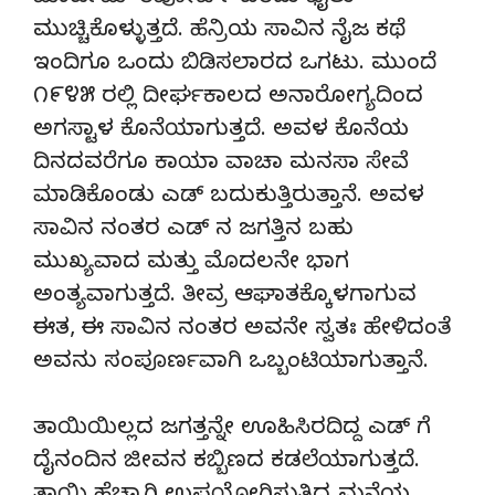
ಮುಚ್ಚಿಕೊಳ್ಳುತ್ತದೆ. ಹೆನ್ರಿಯ ಸಾವಿನ ನೈಜ ಕಥೆ
ಇಂದಿಗೂ ಒಂದು ಬಿಡಿಸಲಾರದ ಒಗಟು. ಮುಂದೆ
೧೯೪೫ ರಲ್ಲಿ ದೀರ್ಘಕಾಲದ ಅನಾರೋಗ್ಯದಿಂದ
ಅಗಸ್ಟಾಳ ಕೊನೆಯಾಗುತ್ತದೆ. ಅವಳ ಕೊನೆಯ
ದಿನದವರೆಗೂ ಕಾಯಾ ವಾಚಾ ಮನಸಾ ಸೇವೆ
ಮಾಡಿಕೊಂಡು ಎಡ್ ಬದುಕುತ್ತಿರುತ್ತಾನೆ. ಅವಳ
ಸಾವಿನ ನಂತರ ಎಡ್ ನ ಜಗತ್ತಿನ ಬಹು
ಮುಖ್ಯವಾದ ಮತ್ತು ಮೊದಲನೇ ಭಾಗ
ಅಂತ್ಯವಾಗುತ್ತದೆ. ತೀವ್ರ ಆಘಾತಕ್ಕೊಳಗಾಗುವ
ಈತ, ಈ ಸಾವಿನ ನಂತರ ಅವನೇ ಸ್ವತಃ ಹೇಳಿದಂತೆ
ಅವನು ಸಂಪೂರ್ಣವಾಗಿ ಒಬ್ಬಂಟಿಯಾಗುತ್ತಾನೆ.
ತಾಯಿಯಿಲ್ಲದ ಜಗತ್ತನ್ನೇ ಊಹಿಸಿರದಿದ್ದ ಎಡ್ ಗೆ
ದೈನಂದಿನ ಜೀವನ ಕಬ್ಬಿಣದ ಕಡಲೆಯಾಗುತ್ತದೆ.