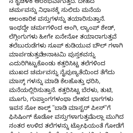
ನ ಕೈಚಳಕ ಆರಂಭವಾಗುತ್ತದೆ. ದೇಹದ
ಚರ್ಮವನ್ನು ನಿಧಾನಕ್ಕೆ ಸುಲಿದು ಮನೆಯ
ಆಲಂಕಾರಿಕ ವಸ್ತುಗಳನ್ನು ತಯಾರಿಸುತ್ತಾನೆ.
ಇಂಥದ್ದೇ ಚರ್ಮಗಳಿಂದ ಅಂಗಿ, ಲ್ಯಾಂಪ್ ಶೇಡ್,
ಲೆಗ್ಗಿಂಗುಗಳು ಹೀಗೇ ಏನೇನೋ ತಯಾರಾಗುತ್ತವೆ.
ತಲೆಬುರುಡೆಗಳು ಸೂಪ್ ಕುಡಿಯುವ ಬೌಲ್ ಗಳಾಗಿ
ಮಾರ್ಪಡುತ್ತವೆ. ಅನಾಟಮಿ ಪುಸ್ತಕವನ್ನು
ಎದುರಿಗಿಟ್ಟುಕೊಂಡು ಕತ್ತರಿಸಿಟ್ಟ ತಲೆಗಳಿಂದ
ಮುಖದ ಚರ್ಮವನ್ನು ನೈಪುಣ್ಯತೆಯಿಂದ ತೆಗೆದು
ಮಾಸ್ಕ್ ಗಳನ್ನು ಮಾಡಿ ಕೆಲಹೊತ್ತು ಧರಿಸಿ,
ಮನೆಯಲ್ಲಿರಿಸುತ್ತಾನೆ. ಕತ್ತರಿಸಿಟ್ಟ ಬೆರಳು, ತುಟಿ,
ಮೂಗು, ಗುಪ್ತಾಂಗಗಳಂಥಾ ದೇಹದ ಭಾಗಗಳು
ಇವನ ಸೋ ಕಾಲ್ಡ್ "ಬಾಡಿ ಮಾಸ್ಟರ್ ಪೀಸ್"ಗೆ
ಫಿಸಿಷಿಂಗ್ ಕೊಡೋ ವಸ್ತುಗಳಾಗುತ್ತವೆ. ಎಲ್ಲಾ ಮುಗಿದ
ನಂತರ ಉಳಿದ ತಲೆಗಳನ್ನು ಟ್ರೋಫಿಯಂತೆ ಗೋಡೆಗೆ