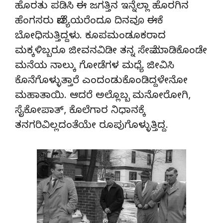
ಹೊರತು ಪಡಿಸಿ ಈ ಜಗತ್ತಿನ ಇನ್ನೆಲ್ಲಾ ಹೊರಗಿನ
ಹೆಂಗಸರು ವೇಶ್ಯೆಯರೆಂದೂ ದಿನವೂ ಈಕೆ
ಬೋಧಿಸುತ್ತಿದ್ದಳು. ಕೂಪಮಂಡೂಕರಾದ
ಮಕ್ಕಳಿಬ್ಬರೂ ಜೀವನವಿಡೀ ತನ್ನ ಸೇವೆ ಮಾಡಿಕೊಂಡೇ
ಮನೆಯ ನಾಲ್ಕು ಗೋಡೆಗಳ ಮಧ್ಯೆ ಜೀವಿಸಿ
ಕೊನೆಗೊಳ್ಳುತ್ತಾರೆ ಎಂದಂಡುಕೊಂಡಿದ್ದಳೇನೋ
ಮಹಾತಾಯಿ. ಆದರೆ ಅಲ್ಲೊಬ್ಬ ಮನೋರೋಗಿ,
ಸೈಕೋಪಾತ್, ಕೊಲೆಗಾರ ನಿಧಾನಕ್ಕೆ
ತನಗರಿವಿಲ್ಲದಂತೆಯೇ ರೂಪುಗೊಳ್ಳುತ್ತಿದ್ದ.