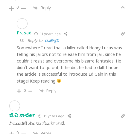
0
Reply
Prasad
11 years ago
Reply to
ರಾಜೇಶ್ವರಿ
Somewhere I read that a killer called Henry Lucas was
telling his jailors not to release him from jail, since he
couldn't resist and overcome his bizarre fantasies. He
didn't want to go out; If he did, he had to kill. I hope
the article is successful to introduce Ed Gein in this
stage! Keep reading
0
Reply
ಜೆ.ವಿ.ಕಾರ್ಲೊ
11 years ago
ನಿರೂಪಣೆ ತುಂಬಾ ಸೊಗಸಾಗಿದೆ.
0