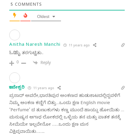
5
COMMENTS
Oldest
Anitha Naresh Manchi
11 years ago
ಓದಿ ಮೈ ತರಗುಟ್ಟಿತು..
0
Reply
ರಾಜೇಶ್ವರಿ
11 years ago
ಪ್ರಸಾದ್ ಅವರೇ,ಭಾರತಿಪುರ ಅಂಕಣದ ಹುಡುಕಾಟದಲ್ಲಿದ್ದವಳಿಗೆ
ನಿಮ್ಮ ಅಂಕಣ ಕಣ್ಣಿಗೆ ಬಿತ್ತು…ಒಂದು ಕ್ಷಣ English movie
‘Perfume’ ದ ತುಣುಕುಗಳು ಕಣ್ಣ ಮುಂದೆ ಹಾಯ್ದು ಹೋಯಿತು …
ಮನುಷ್ಯನ ಆಗಾಧ ಲೋಕದಲ್ಲಿ ಒಳ್ಳೆಯ ತನ ಮತ್ತು ಪಾತಕ ತನಕ್ಕೆ
ಸೀಮೆಯೇ ಇಲ್ಲವೇನೋ ……ಒಂದು ಕ್ಷಣ ಮನ
ವಿಕ್ಷಿಪ್ತವಾಯಿತು……..