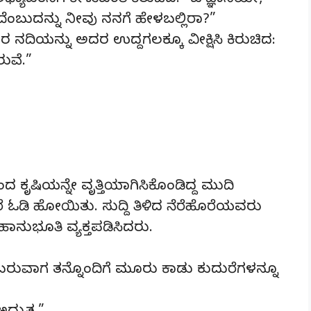
ಯಾಪಕನಿಗೆ ಕೇಳುವಂತೆ ಕಿರುಚಿದ: “ಓ ಜ್ಞಾನಿಯೇ,
ೆಂಬುದನ್ನು ನೀವು ನನಗೆ ಹೇಳಬಲ್ಲಿರಾ?”
ನದಿಯನ್ನು ಅದರ ಉದ್ದಗಲಕ್ಕೂ ವೀಕ್ಷಿಸಿ ಕಿರುಚಿದ:
ುವೆ.”
ಕೃಷಿಯನ್ನೇ ವೃತ್ತಿಯಾಗಿಸಿಕೊಂಡಿದ್ದ ಮುದಿ
ರೆ ಓಡಿ ಹೋಯಿತು. ಸುದ್ದಿ ತಿಳಿದ ನೆರೆಹೊರೆಯವರು
ನುಭೂತಿ ವ್ಯಕ್ತಪಡಿಸಿದರು.
. ಬರುವಾಗ ತನ್ನೊಂದಿಗೆ ಮೂರು ಕಾಡು ಕುದುರೆಗಳನ್ನೂ