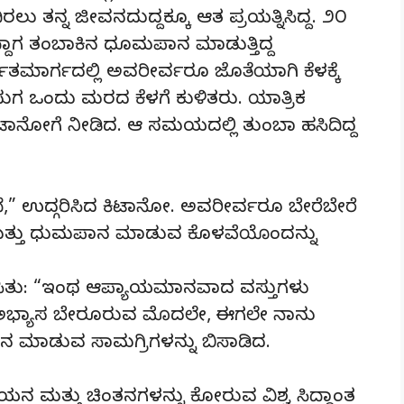
ರಲು ತನ್ನ ಜೀವನದುದ್ದಕ್ಕೂ ಆತ ಪ್ರಯತ್ನಿಸಿದ್ದ. ೨೦
ದಾಗ ತಂಬಾಕಿನ ಧೂಮಪಾನ ಮಾಡುತ್ತಿದ್ದ
ರ್ವತಮಾರ್ಗದಲ್ಲಿ ಅವರೀರ್ವರೂ ಜೊತೆಯಾಗಿ ಕೆಳಕ್ಕೆ
ಲೋಸುಗ ಒಂದು ಮರದ ಕೆಳಗೆ ಕುಳಿತರು. ಯಾತ್ರಿಕ
ೋಗೆ ನೀಡಿದ. ಆ ಸಮಯದಲ್ಲಿ ತುಂಬಾ ಹಸಿದಿದ್ದ
” ಉದ್ಗರಿಸಿದ ಕಿಟಾನೋ. ಅವರೀರ್ವರೂ ಬೇರೆಬೇರೆ
ಮತ್ತು ಧುಮಪಾನ ಮಾಡುವ ಕೊಳವೆಯೊಂದನ್ನು
ಿತು: “ಇಂಥ ಆಪ್ಯಾಯಮಾನವಾದ ವಸ್ತುಗಳು
ಈ ಅಭ್ಯಾಸ ಬೇರೂರುವ ಮೊದಲೇ, ಈಗಲೇ ನಾನು
ಾನ ಮಾಡುವ ಸಾಮಗ್ರಿಗಳನ್ನು ಬಿಸಾಡಿದ.
ನ ಮತ್ತು ಚಿಂತನಗಳನ್ನು ಕೋರುವ ವಿಶ್ವ ಸಿದ್ಧಾಂತ