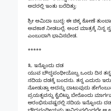
ಅದರಲ್ಲಿ ಇಂತು ಬರೆದಿತ್ತು:
ಶ್ರೀ ಅಮಿದಾ ಬುದ್ಧ: ಈ ಚಿಕ್ಕ ಕೋಣೆ ತುಂಬಾ ಇ
ಅವಕಾಶ ನೀಡಬಲ್ಲೆ. ಅಂದ ಮಾತ್ರಕ್ಕೆ ನಿನ್ನ ಸ್ವರ್
ಎಂಬುದಾಗಿ ಭಾವಿಸಬೇಡ.
*****
೩. ಇನ್ನೊಂದು ದಡ
ಯುವ ಬೌದ್ಧಪಂಥೀಯೊಬ್ಬ ಒಂದು ದಿನ ತನ್
ನದಿಯ ದಡಕ್ಕೆ ಬಂದನು. ತನ್ನ ಎದುರು ಇರುವ
ನೋಡುತ್ತಾ ಅದನ್ನು ದಾಟುವುದು ಹೇಗೆಂಬುದ
ಪ್ರಯತ್ನವನ್ನು ಕೈಬಿಟ್ಟು ಬೇರೊಂದು ಮಾರ
ಆರಂಭಿಸುವಷ್ಟರಲ್ಲಿ ನದಿಯ ಇನ್ನೊಂದು ದಡ