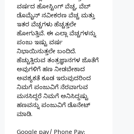
ವರ್ಷದ ಹೋಸ್ಟಿಂಗ್‌ ವೆಚ್ಚ, ವೆಬ್‌
ಡೊಮೈನ್‌ ನವೀಕರಣ ವೆಚ್ಚ ಮತ್ತು
ಇತರ ವೆಚ್ಚಗಳು ಹೆಚ್ಚತ್ತಲೇ
ಹೋಗುತ್ತಿವೆ. ಈ ಎಲ್ಲಾ ವೆಚ್ಚಗಳನ್ನು
ಪಂಜು ಇಷ್ಟು ವರ್ಷ
ನಿಭಾಯಿಸುತ್ತಲೇ ಬಂದಿದೆ.
ಹೆಚ್ಚುತ್ತಿರುವ ತಂತ್ರಜ್ಞಾನಗಳ ಜೊತೆಗೆ
ಅವುಗಳಿಗೆ ಹಣ ನೀಡಬೇಕಾದ
ಅವಶ್ಯಕತೆ ಕೂಡ ಇರುವುದರಿಂದ
ನಿಮಗೆ ಪಂಜುವಿಗೆ ನೆರವಾಗುವ
ಮನಸಿದ್ದರೆ ನಿಮಗೆ ಅನಿಸಿದ್ದಷ್ಟು
ಹಣವನ್ನು ಪಂಜುವಿಗೆ ಡೊನೇಟ್‌
ಮಾಡಿ.
Google pay/ Phone Pay: