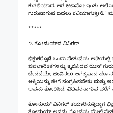
ಕುಶಲಿಯಾದ. ಆಗ ಕಿಟಾನೋ ಇಂತು ಆಲೋಚಿಸಿದ
ಗುರುವಾಗುವ ಬದಲು ಕವಿಯಾಗುತ್ತೇನೆ.” ಮ
*****
೨. ತೋಸುಯ್‌ನ ವಿನಿಗರ್‌
ಭಿಕ್ಷುಕರೊಟ್ಟಿಗೆ ಒಂದು ಸೇತುವೆಯ ಅಡಿ
ಔಪಚಾರಿಕತೆಗಳನ್ನು ತ್ಯಜಿಸಿದವ ಝೆನ್‌ ಗು
ಬೇಡದೆಯೇ ಜೀವಿಸಲು ಅಗತ್ಯವಾದ ಹಣ ಸ
ಅಕ್ಕಿಯನ್ನು ಹೇಗೆ ಸಂಗ್ರಹಿಸಬೇಕು ಮತ್ತು 
ಅವನು ತೋರಿಸಿದ. ವಿಧಿವಶನಾಗುವ ವರೆಗೆ ತ
ತೋಸುಯ್‌ ವಿನಿಗರ್‌ ತಯಾರಿಸುತ್ತಿದ್ದಾಗ ಭಿಕ್
ತೋಸುಯ್‌ ಅದನ್ನು ಗೋಡೆಯ ಮೇಲೆ ನೇತು ಹ