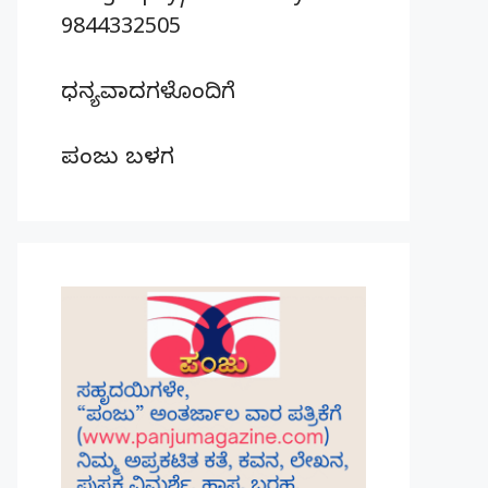
9844332505
ಧನ್ಯವಾದಗಳೊಂದಿಗೆ
ಪಂಜು ಬಳಗ