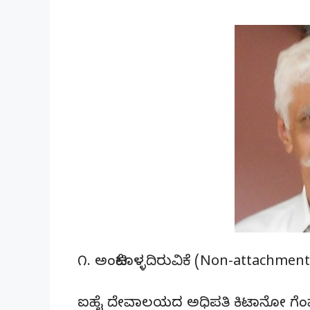
೧. ಅಂಟಿಕೊಳ್ಳದಿರುವಿಕೆ (Non-attachment
ಐಹೈ ದೇವಾಲಯದ ಅಧಿಪತಿ ಕಿಟಾನೋ ಗೆಂಪ