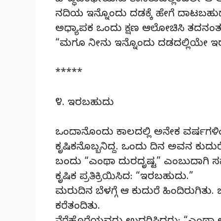
ಬೌದ್ಧಪಂಥೀಯನು ತಾನಿರುವಲ್ಲಿಂದಲೇ ಆ ಅಧ್
ನದಿಯ ಇನ್ನೊಂದು ದಡಕ್ಕೆ ಹೇಗೆ ದಾಟಬಹುದ
ಅಧ್ಯಾಪಕ ಒಂದು ಕ್ಷಣ ಆಲೋಚಿಸಿ ತದನಂತರ 
“ಮಗೂ ನೀನು ಇನ್ನೊಂದು ದಡದಲ್ಲಿಯೇ ಇರ
*****
೪. ಇರಬಹುದು
ಒಂದಾನೊಂದು ಕಾಲದಲ್ಲಿ ಅನೇಕ ವರ್ಷಗಳಿಂದ 
ಕೃಷಿಕನೊಬ್ಬನಿದ್ದ. ಒಂದು ದಿನ ಅವನ ಕುದು
ಬಂದು “ಎಂಥಾ ದುರದೃಷ್ಟ” ಎಂಬುದಾಗಿ ಸಹಾ
ಕೃಷಿಕ ಪ್ರತಿಕ್ರಿಯಿಸಿದ: “ಇರಬಹುದು.”
ಮರುದಿನ ಬೆಳಗ್ಗೆ ಆ ಕುದುರೆ ಹಿಂದಿರುಗಿತು
ಕರೆತಂದಿತು.