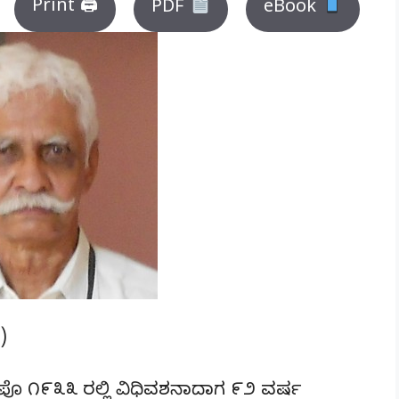
Print 🖨
PDF
eBook
)
ೊ ೧೯೩೩ ರಲ್ಲಿ ವಿಧಿವಶನಾದಾಗ ೯೨ ವರ್ಷ