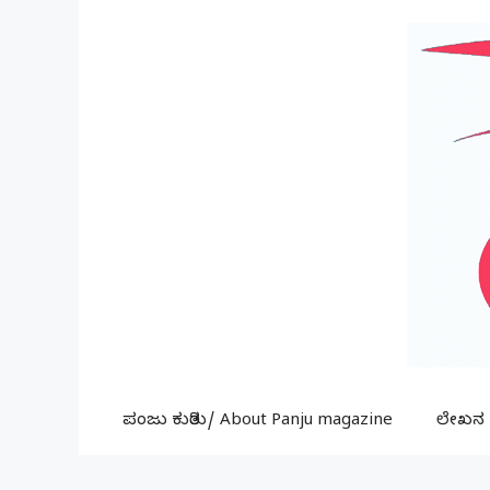
Skip
to
content
ಪಂಜು ಕುರಿತು/ About Panju magazine
ಲೇಖನ ಕ