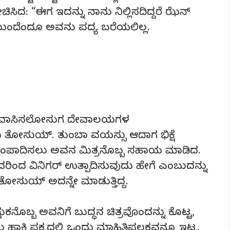
: “ಈಗ ಇದನ್ನು ನಾನು ನಿಲ್ಲಿಸದಿದ್ದರೆ ಝೆನ್‌
ುಂದೆಂದೂ ಅವನು ಪದ್ಯ ಬರೆಯಲಿಲ್ಲ.
ಯಲ್ಲಿ ವಾಸಿಸಲೋಸುಗ ದೇವಾಲಯಗಳ
ರು ತೋಸುಯ್‌. ತುಂಬಾ ವಯಸ್ಸು ಆದಾಗ ಭಿಕ್ಷೆ
ಂಪಾದಿಸಲು ಅವನ ಮಿತ್ರನೊಬ್ಬ ಸಹಾಯ ಮಾಡಿದ.
ಅದರಿಂದ ವಿನಿಗರ್‌ ಉತ್ಪಾದಿಸುವುದು ಹೇಗೆ ಎಂಬುದನ್ನು
ೋಸುಯ್‌ ಅದನ್ನೇ ಮಾಡುತ್ತಿದ್ದ.
ಷುಕನೊಬ್ಬ ಅವನಿಗೆ ಬುದ್ಧನ ಚಿತ್ರವೊಂದನ್ನು ಕೊಟ್ಟ,
ಾಕಿ ಪಕ್ಕದಲ್ಲಿ ಒಂದು ಮಾಹಿತಿಫಲಕವನ್ನೂ ಇಟ್ಟ.