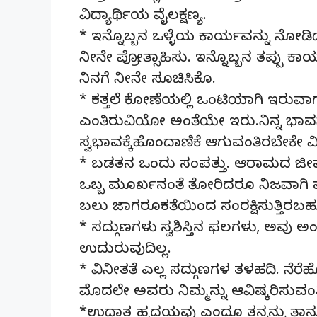
ವಿದ್ಯಾರ್ಥಿಯ ವೈಲಕ್ಷಣ್ಯ.
* ಇನ್ನೊಬ್ಬನ ಒಳ್ಳೆಯ ಕಾರ್ಯವನ್ನು ನೋಡಿದ
ನೀನೇ ಪ್ರೋತ್ಸಾಹಿಸು. ಇನ್ನೊಬ್ಬನ ತಪ್ಪು ಕ
ನಿನಗೆ ನೀನೇ ಸೂಚಿಸಿಕೊ.
* ಕತ್ತಲೆ ಕೋಣೆಯಲ್ಲಿ ಒಂಟಿಯಾಗಿ ಇರುವ
ಎಂತಿರುವಿಯೋ ಅಂತೆಯೇ ಇರು.ನಿನ್ನ ಭಾವನೆಗ
ಸ್ವಭಾವಕ್ಕೆಹೊಂದಾಣಿಕೆ ಆಗುವಂತಿರಬೇಕೇ
* ಬಡತನ ಒಂದು ಸಂಪತ್ತು. ಆರಾಮದ ಜೀವನ
ಒಬ್ಬ ಮೂರ್ಖನಂತೆ ತೋರಿದರೂ ನಿಜವಾಗಿ ಮ
ಬಲು ಜಾಗರೂಕತೆಯಿಂದ ಸಂರಕ್ಷಿಸುತ್ತಿರಬಹ
* ಸದ್ಗುಣಗಳು ಸ್ವಶಿಸ್ತಿನ ಫಲಗಳು, ಅವು 
ಉದುರುವುದಿಲ್ಲ.
* ವಿನೀತತೆ ಎಲ್ಲ ಸದ್ಗುಣಗಳ ತಳಹದಿ. ನೆರೆ
ಮೊದಲೇ ಅವರು ನಿಮ್ಮನ್ನು ಆವಿಷ್ಕರಿಸುವಂ
*ಉದಾತ್ತ ಹೃದಯವು ಎಂದೂ ತನ್ನನ್ನು ತಾ