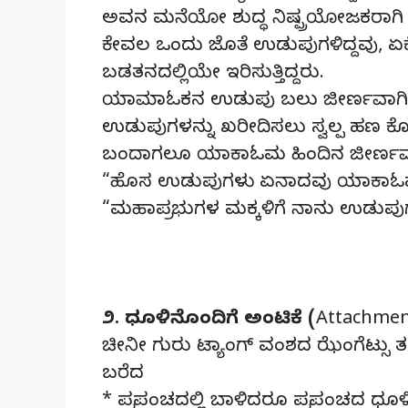
ಅವನ ಮನೆಯೋ ಶುದ್ಧ ನಿಷ್ಪ್ರಯೋಜಕರಾಗಿ 
ಕೇವಲ ಒಂದು ಜೊತೆ ಉಡುಪುಗಳಿದ್ದವು,
ಬಡತನದಲ್ಲಿಯೇ ಇರಿಸುತ್ತಿದ್ದರು.
ಯಾಮಾಓಕನ ಉಡುಪು ಬಲು ಜೀರ್ಣವಾಗಿರುವ
ಉಡುಪುಗಳನ್ನು ಖರೀದಿಸಲು ಸ್ವಲ್ಪ ಹಣ ಕೊ
ಬಂದಾಗಲೂ ಯಾಕಾಓಮ ಹಿಂದಿನ ಜೀರ್ಣವಾ
“ಹೊಸ ಉಡುಪುಗಳು ಏನಾದವು ಯಾಕಾಓಮ?” 
“ಮಹಾಪ್ರಭುಗಳ ಮಕ್ಕಳಿಗೆ ನಾನು ಉಡುಪುಗ
೨. ಧೂಳಿನೊಂದಿಗೆ ಅಂಟಿಕೆ (Attachmen
ಚೀನೀ ಗುರು ಟ್ಯಾಂಗ್ ವಂಶದ ಝೆಂಗೆಟ್ಸು ತನ
ಬರೆದ
* ಪ್ರಪಂಚದಲ್ಲಿ ಬಾಳಿದರೂ ಪ್ರಪಂಚದ ಧೂ