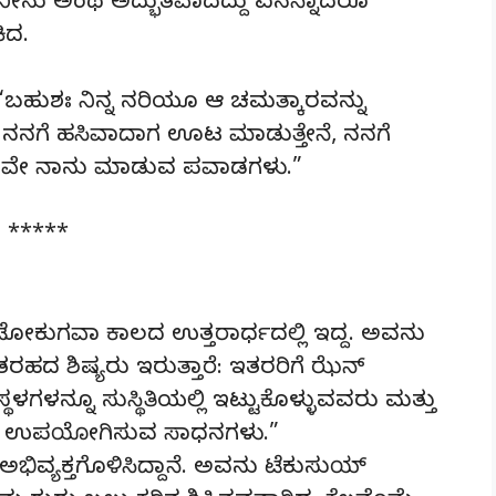
. ನೀನು ಅಂಥ ಅದ್ಭುತವಾದದ್ದು ಏನನ್ನಾದರೂ
ಿದ.
: “ಬಹುಶಃ ನಿನ್ನ ನರಿಯೂ ಆ ಚಮತ್ಕಾರವನ್ನು
. ನನಗೆ ಹಸಿವಾದಾಗ ಊಟ ಮಾಡುತ್ತೇನೆ, ನನಗೆ
. ಇವೇ ನಾನು ಮಾಡುವ ಪವಾಡಗಳು.”
*****
 ಟೋಕುಗವಾ ಕಾಲದ ಉತ್ತರಾರ್ಧದಲ್ಲಿ ಇದ್ದ. ಅವನು
ಹದ ಶಿಷ್ಯರು ಇರುತ್ತಾರೆ: ಇತರರಿಗೆ ಝೆನ್‌
ಳನ್ನೂ ಸುಸ್ಥಿತಿಯಲ್ಲಿ ಇಟ್ಟುಕೊಳ್ಳುವವರು ಮತ್ತು
ಕಲು ಉಪಯೋಗಿಸುವ ಸಾಧನಗಳು.”
ಅಭಿವ್ಯಕ್ತಗೊಳಿಸಿದ್ದಾನೆ. ಅವನು ಟೆಕುಸುಯ್‌