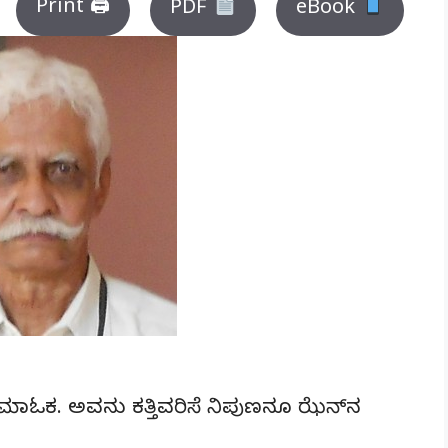
Print 🖨
PDF
eBook
ಾಮಾಓಕ. ಅವನು ಕತ್ತಿವರಿಸೆ ನಿಪುಣನೂ ಝೆನ್‌ನ