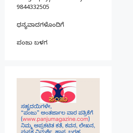
9844332505
ಧನ್ಯವಾದಗಳೊಂದಿಗೆ
ಪಂಜು ಬಳಗ