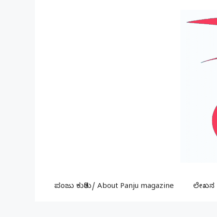
Skip
to
content
ಪಂಜು ಕುರಿತು/ About Panju magazine
ಲೇಖನ ಕ