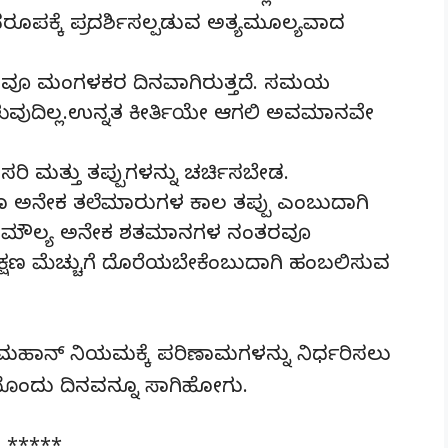
ಕ್ಕೆ ಪ್ರದರ್ಶಿಸಲ್ಪಡುವ ಅತ್ಯಮೂಲ್ಯವಾದ
ು ದಿನವೂ ಮಂಗಳಕರ ದಿನವಾಗಿರುತ್ತದೆ. ಸಮಯ
ುವುದಿಲ್ಲ.ಉನ್ನತ ಕೀರ್ತಿಯೇ ಆಗಲಿ ಅವಮಾನವೇ
ಲ. ಸರಿ ಮತ್ತು ತಪ್ಪುಗಳನ್ನು ಚರ್ಚಿಸಬೇಡ.
ೂ ಅನೇಕ ತಲೆಮಾರುಗಳ ಕಾಲ ತಪ್ಪು ಎಂಬುದಾಗಿ
್ಠತೆಯ ಮೌಲ್ಯ ಅನೇಕ ಶತಮಾನಗಳ ನಂತರವೂ
ತಕ್ಷಣ ಮೆಚ್ಚುಗೆ ದೊರೆಯಬೇಕೆಂಬುದಾಗಿ ಹಂಬಲಿಸುವ
ದ ಮಹಾನ್‌ ನಿಯಮಕ್ಕೆ ಪರಿಣಾಮಗಳನ್ನು ನಿರ್ಧರಿಸಲು
ತಿಯೊಂದು ದಿನವನ್ನೂ ಸಾಗಿಹೋಗು.