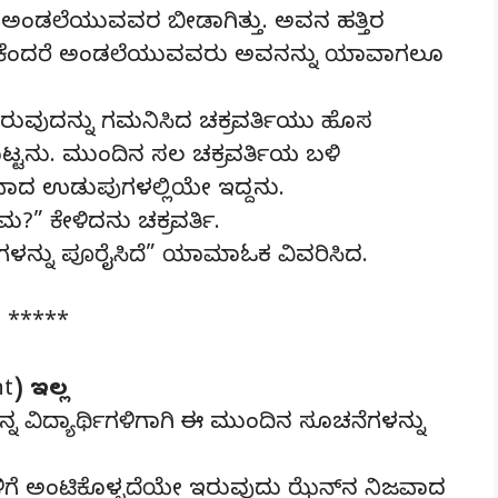
ಅಂಡಲೆಯುವವರ ಬೀಡಾಗಿತ್ತು. ಅವನ ಹತ್ತಿರ
 ಏಕೆಂದರೆ ಅಂಡಲೆಯುವವರು ಅವನನ್ನು ಯಾವಾಗಲೂ
ುದನ್ನು ಗಮನಿಸಿದ ಚಕ್ರವರ್ತಿಯು ಹೊಸ
ಟ್ಟನು. ಮುಂದಿನ ಸಲ ಚಕ್ರವರ್ತಿಯ ಬಳಿ
ದ ಉಡುಪುಗಳಲ್ಲಿಯೇ ಇದ್ದನು.
ಕೇಳಿದನು ಚಕ್ರವರ್ತಿ.
ಳನ್ನು ಪೂರೈಸಿದೆ” ಯಾಮಾಓಕ ವಿವರಿಸಿದ.
*****
t) ಇಲ್ಲ
್ನ ವಿದ್ಯಾರ್ಥಿಗಳಿಗಾಗಿ ಈ ಮುಂದಿನ ಸೂಚನೆಗಳನ್ನು
ಳಿಗೆ ಅಂಟಿಕೊಳ್ಳದೆಯೇ ಇರುವುದು ಝೆನ್‌ನ ನಿಜವಾದ