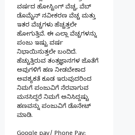
ವರ್ಷದ ಹೋಸ್ಟಿಂಗ್‌ ವೆಚ್ಚ, ವೆಬ್‌
ಡೊಮೈನ್‌ ನವೀಕರಣ ವೆಚ್ಚ ಮತ್ತು
ಇತರ ವೆಚ್ಚಗಳು ಹೆಚ್ಚತ್ತಲೇ
ಹೋಗುತ್ತಿವೆ. ಈ ಎಲ್ಲಾ ವೆಚ್ಚಗಳನ್ನು
ಪಂಜು ಇಷ್ಟು ವರ್ಷ
ನಿಭಾಯಿಸುತ್ತಲೇ ಬಂದಿದೆ.
ಹೆಚ್ಚುತ್ತಿರುವ ತಂತ್ರಜ್ಞಾನಗಳ ಜೊತೆಗೆ
ಅವುಗಳಿಗೆ ಹಣ ನೀಡಬೇಕಾದ
ಅವಶ್ಯಕತೆ ಕೂಡ ಇರುವುದರಿಂದ
ನಿಮಗೆ ಪಂಜುವಿಗೆ ನೆರವಾಗುವ
ಮನಸಿದ್ದರೆ ನಿಮಗೆ ಅನಿಸಿದ್ದಷ್ಟು
ಹಣವನ್ನು ಪಂಜುವಿಗೆ ಡೊನೇಟ್‌
ಮಾಡಿ.
Google pay/ Phone Pay: