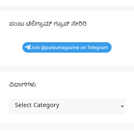
ಪಂಜು ಟೆಲಿಗ್ರಾಮ್ ಗ್ರೂಪ್ ಸೇರಿರಿ
Join @panjumagazine on Telegram
ವಿಭಾಗಗಳು
ವಿಭಾಗಗಳು