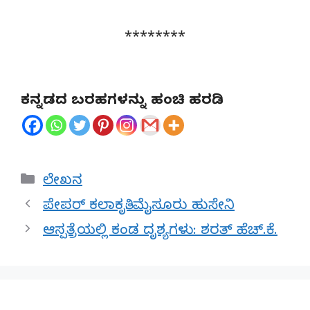
********
ಕನ್ನಡದ ಬರಹಗಳನ್ನು ಹಂಚಿ ಹರಡಿ
Categories
ಲೇಖನ
ಪೇಪರ್ ಕಲಾಕೃತಿ: ಮೈಸೂರು ಹುಸೇನಿ
ಆಸ್ಪತ್ರೆಯಲ್ಲಿ ಕಂಡ ದೃಶ್ಯಗಳು: ಶರತ್ ಹೆಚ್.ಕೆ.