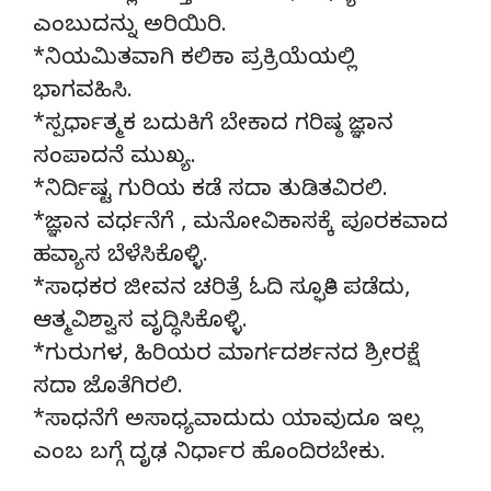
ಎಂಬುದನ್ನು ಅರಿಯಿರಿ.
*ನಿಯಮಿತವಾಗಿ ಕಲಿಕಾ ಪ್ರಕ್ರಿಯೆಯಲ್ಲಿ
ಭಾಗವಹಿಸಿ.
*ಸ್ಪರ್ಧಾತ್ಮಕ ಬದುಕಿಗೆ ಬೇಕಾದ ಗರಿಷ್ಠ ಜ್ಞಾನ
ಸಂಪಾದನೆ ಮುಖ್ಯ.
*ನಿರ್ದಿಷ್ಟ ಗುರಿಯ ಕಡೆ ಸದಾ ತುಡಿತವಿರಲಿ.
*ಜ್ಞಾನ ವರ್ಧನೆಗೆ , ಮನೋವಿಕಾಸಕ್ಕೆ ಪೂರಕವಾದ
ಹವ್ಯಾಸ ಬೆಳೆಸಿಕೊಳ್ಳಿ.
*ಸಾಧಕರ ಜೀವನ ಚರಿತ್ರೆ ಓದಿ ಸ್ಫೂರ್ತಿ ಪಡೆದು,
ಆತ್ಮವಿಶ್ವಾಸ ವೃದ್ಧಿಸಿಕೊಳ್ಳಿ.
*ಗುರುಗಳ, ಹಿರಿಯರ ಮಾರ್ಗದರ್ಶನದ ಶ್ರೀರಕ್ಷೆ
ಸದಾ ಜೊತೆಗಿರಲಿ.
*ಸಾಧನೆಗೆ ಅಸಾಧ್ಯವಾದುದು ಯಾವುದೂ ಇಲ್ಲ
ಎಂಬ ಬಗ್ಗೆ ದೃಢ ನಿರ್ಧಾರ ಹೊಂದಿರಬೇಕು.