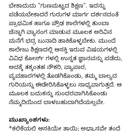
ಬೇಕಾದುದು "ಗುಣಮಟ್ಟದ ಶಿಕ್ಷಣ". ಇದನ್ನು
ಪಡೆಯಬೇಕಾದರೆ ಗುರುಗಳ ಮಾರ್ಗ ದರ್ಶನದಂತೆ
ಪ್ರಾಥಮಿಕ ಹಾಗೂ ಪ್ರೌಢ ಶಾಲೆಗಳಲ್ಲಿ ತುಂಬಾ
ಚೆನ್ನಾಗಿ ವ್ಯಾಸಂಗ ಮಾಡುವ ಮೂಲಕ ಅರಿವಿನ
ಮನೆಗೆ ಭದ್ರ ಬುನಾದಿ ಹಾಕಿಕೊಳ್ಳಬೇಕು. ಮುಂದೆ
ಕಾಲೇಜು ಶಿಕ್ಷಣದಲ್ಲಿ ಆಸಕ್ತಿ ಇರುವ ವಿಷಯಗಳಲ್ಲಿ
ವಿವಿಧ ಕೋರ್ಸ್ ಗಳಲ್ಲಿ ಉನ್ನತ ಜ್ಞಾನವನ್ನು ಪಡೆದು,
ಅದಕ್ಕೆ ತಕ್ಕಂತಹ ನೌಕರಿ, ವ್ಯಾಪಾರ,
ವ್ಯವಹಾರಗಳಲ್ಲಿ ತೊಡಗಿಕೊಂಡು, ತಮ್ಮ ಬಾಲ್ಯದ
ಗುರಿಯನ್ನು ಈಡೇರಿಸಿಕೊಳ್ಳಲು ಸಾಧ್ಯವಾಗುತ್ತದೆ. ಆ
ಮೂಲಕ ಬದುಕನ್ನು ಸುಂದರವಾಗಿಸಿಕೊಂಡು
ನೆಮ್ಮದಿಯಿಂದ ಬಾಳಬಹುದಾಗಿದೆಯಲ್ಲವೇ.
ಮುಖ್ಯಾಂಶಗಳು:
*ಕಲಿಕೆಯಲ್ಲಿ ಆಸಕ್ತಿಯೇ ತಾಯಿ; ಅಭ್ಯಾಸವೇ ತಂದೆ