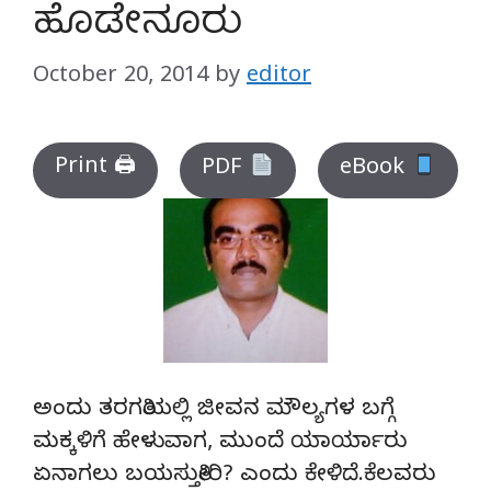
ಹೊಡೇನೂರು
October 20, 2014
by
editor
Print 🖨
PDF
eBook
ಅಂದು ತರಗತಿಯಲ್ಲಿ ಜೀವನ ಮೌಲ್ಯಗಳ ಬಗ್ಗೆ
ಮಕ್ಕಳಿಗೆ ಹೇಳುವಾಗ, ಮುಂದೆ ಯಾರ್ಯಾರು
ಏನಾಗಲು ಬಯಸುತ್ತೀರಿ? ಎಂದು ಕೇಳಿದೆ.ಕೆಲವರು