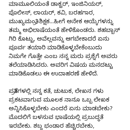
ಮಾಮೂಲಿಯಂತೆ ಡಾಕ್ಟರ್, ಇಂಜಿನಿಯರ್,
ಪೊಲೀಸ್, ಲಾಯರ್, ಕವಿ, ಬರಹಗಾರ,
ಮುಖ್ಯಮಂತ್ರಿ, ಶಿಕ್ಷಕ…ಹೀಗೆ ಅನೇಕ ಆಯ್ಕೆಗಳನ್ನು
ತಮ್ಮ ಅಭಿಲಾಷೆಯಂತೆ ಹೇಳಿಕೊಂಡರು. ಶಹಬ್ಬಾಸ್
ಗಿರಿ ಕೊಟ್ಟು, ಅವೆಲ್ಲವನ್ನು ಆಗಬೇಕಾದರೆ ಏನು
ಪೂರ್ವ ತಯಾರಿ ಮಾಡಿಕೊಳ್ಳಬೇಕೆಂಬುದು
ನಿಮಗೇ ಗೊತ್ತೇ ಎಂಬ ನನ್ನ ಮರು ಪ್ರಶ್ನೆಗೆ ಅವರು
ತಲೆಯಾಡಿಸಿದರು. ಅವರಿಗ ವಿಷಯ ಮನದಟ್ಟು
ಮಾಡಿಕೊಡಲು ಈ ಉದಾಹರಣೆ ಹೇಳಿದೆ.
ಪತ್ರಿಕೆಗಳಲ್ಲಿ ನನ್ನ ಕತೆ, ಚುಟುಕ, ಲೇಖನ ಗಳು
ಪ್ರಕಟವಾಗುವ ಮೂಲಕ ನಾನೂ ಒಬ್ಬ ಲೇಖಕ
ಅನ್ನಿಸಿಕೊಳ್ಳಬೇಕು ಎಂದರೆ ಏನು ಮಾಡಬೇಕು?
ಮೊದಲಿಗೆ ಬಳಸುವ ಭಾಷೆಯಲ್ಲಿ ಪ್ರಬುದ್ಧತೆ
ಇರಬೇಕು. ಶಬ್ದ ಭಂಡಾರ ಹೆಚ್ಚಿರಬೇಕು,