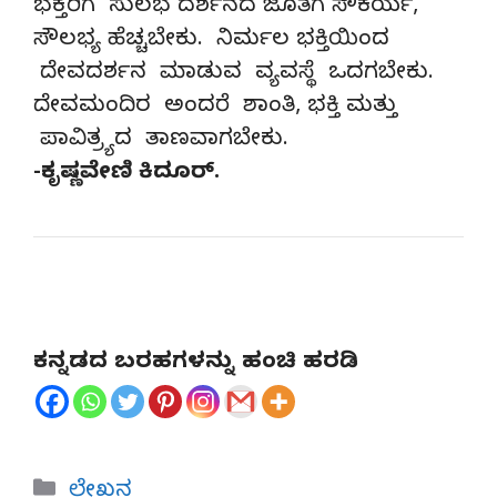
ಭಕ್ತರಿಗೆ ಸುಲಭ ದರ್ಶನದ ಜೊತೆಗೆ ಸೌಕರ್ಯ,
ಸೌಲಭ್ಯ ಹೆಚ್ಚಬೇಕು. ನಿರ್ಮಲ ಭಕ್ತಿಯಿಂದ
ದೇವದರ್ಶನ ಮಾಡುವ ವ್ಯವಸ್ಥೆ ಒದಗಬೇಕು.
ದೇವಮಂದಿರ ಅಂದರೆ ಶಾಂತಿ, ಭಕ್ತಿ ಮತ್ತು
ಪಾವಿತ್ರ್ಯದ ತಾಣವಾಗಬೇಕು.
-ಕೃಷ್ಣವೇಣಿ ಕಿದೂರ್.
ಕನ್ನಡದ ಬರಹಗಳನ್ನು ಹಂಚಿ ಹರಡಿ
Categories
ಲೇಖನ