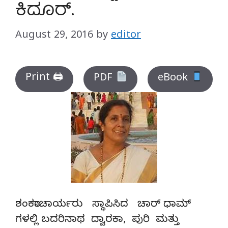
ಕಿದೂರ್.
August 29, 2016
by
editor
Print 🖨
PDF
eBook
ಶಂಕರಾಚಾರ್ಯರು ಸ್ಥಾಪಿಸಿದ ಚಾರ್ ಧಾಮ್
ಗಳಲ್ಲಿ ಬದರಿನಾಥ ದ್ವಾರಕಾ, ಪುರಿ ಮತ್ತು