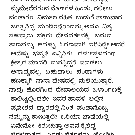
ಕೊಳಕು ವಾತಾವರಣ ಜೊತೆಗೆ ಮಾಲಿನ್ಯತೆ,
ಮೈಮೇಲೆರಗುವ ನೊಣಗಳ ಹಿಂಡು, ಗಲೀಜು
ಪಂಡಾಗಳ ನಿರ್ಮಲ ರಹಿತ ಉಡುಗೆ ಕಾಣುವಾಗ
ಜಗತ್ಪ್ರಸಿದ್ಧ ಮಂದಿರವೊಂದನ್ನು ಅದೂ ನಿತ್ಯ
ಸಹಸ್ರಾರು ಭಕ್ತರು ದೇವದರ್ಶನಕ್ಕೆ ಬರುವ
ತಾಣವನ್ನು ಆದಷ್ಟು ಓರಣವಾಗಿ ಇರಿಸಿದ್ದೇ ಆದರೆ
ಅದೆಷ್ಟು ಭವ್ಯತೆ ಎನ್ನಿಸಿತು. ಧರ್ಮಸ್ಥಳದಂಥ
ಕ್ಷೇತ್ರದ ಮಾದರಿ ಮನಸ್ಸಿದ್ದರೆ ಮಾಡಲು
ಅಸಾಧ್ಯವಲ್ಲ. ಬಹುಪಾಲು ಪಂಡಾಗಳು
ಹಣಕ್ಕಾಗಿ ನಾನಾ ವೇಷದಲ್ಲಿ ಸುಲಿಯುತ್ತಾರೆ.
ನಾವು ಹೊರಗಿಂದ ದೇವಾಲಯದ ಒಳಾಂಗಣಕ್ಕೆ
ಕಾಲಿಟ್ಟಲ್ಲಿಂದಲೇ ಇವರ ಹಾವಳಿ. ಅಲ್ಲಿನ
ಪ್ರವೇಶದ ದ್ವಾರದಲ್ಲಿ ನಿಂತ ಪಂಡಾನೊಬ್ಬ
ನಮ್ಮನ್ನು ಕಾಣುತ್ತಲೇ ಒರಿಯಾ ಭಾಷೆಯಲ್ಲಿ
ಏನೇನೋ ಕಿರುಚುತ್ತಾ ಅವನ ಕೈಲಿದ್ದ