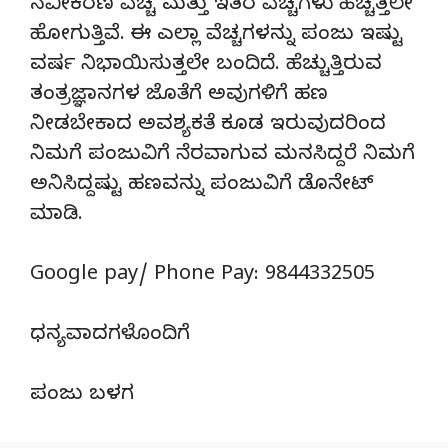
ನವೀಕರಣ ವೆಚ್ಚ ಮತ್ತು ಇತರ ವೆಚ್ಚಗಳು ಹೆಚ್ಚತ್ತಲೇ
ಹೋಗುತ್ತಿವೆ. ಈ ಎಲ್ಲಾ ವೆಚ್ಚಗಳನ್ನು ಪಂಜು ಇಷ್ಟು
ವರ್ಷ ನಿಭಾಯಿಸುತ್ತಲೇ ಬಂದಿದೆ. ಹೆಚ್ಚುತ್ತಿರುವ
ತಂತ್ರಜ್ಞಾನಗಳ ಜೊತೆಗೆ ಅವುಗಳಿಗೆ ಹಣ
ನೀಡಬೇಕಾದ ಅವಶ್ಯಕತೆ ಕೂಡ ಇರುವುದರಿಂದ
ನಿಮಗೆ ಪಂಜುವಿಗೆ ನೆರವಾಗುವ ಮನಸಿದ್ದರೆ ನಿಮಗೆ
ಅನಿಸಿದ್ದಷ್ಟು ಹಣವನ್ನು ಪಂಜುವಿಗೆ ಡೊನೇಟ್‌
ಮಾಡಿ.
Google pay/ Phone Pay: 9844332505
ಧನ್ಯವಾದಗಳೊಂದಿಗೆ
ಪಂಜು ಬಳಗ