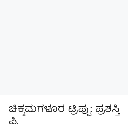
ಚಿಕ್ಕಮಗಳೂರ ಟ್ರಿಪ್ಪು: ಪ್ರಶಸ್ತಿ
ಪಿ.