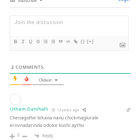
Login
Subscribe
{}
[+]
2
COMMENTS
Oldest
Utham Danihalli
12 years ago
Chenagidhe lekana nanu chickmaglurale
erovnadarinda odoke kushi aythu
0
Reply