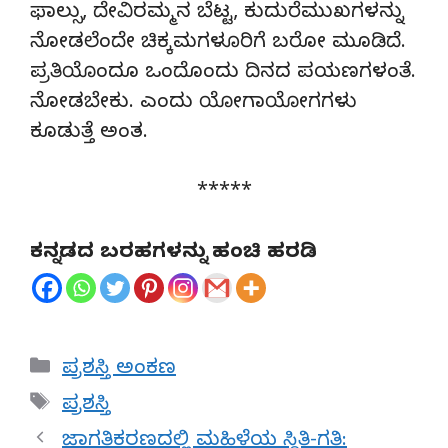
ಫಾಲ್ಸು, ದೇವಿರಮ್ಮನ ಬೆಟ್ಟ, ಕುದುರೆಮುಖಗಳನ್ನು
ನೋಡಲೆಂದೇ ಚಿಕ್ಕಮಗಳೂರಿಗೆ ಬರೋ ಮೂಡಿದೆ.
ಪ್ರತಿಯೊಂದೂ ಒಂದೊಂದು ದಿನದ ಪಯಣಗಳಂತೆ.
ನೋಡಬೇಕು. ಎಂದು ಯೋಗಾಯೋಗಗಳು
ಕೂಡುತ್ತೆ ಅಂತ.
*****
ಕನ್ನಡದ ಬರಹಗಳನ್ನು ಹಂಚಿ ಹರಡಿ
Categories
ಪ್ರಶಸ್ತಿ ಅಂಕಣ
Tags
ಪ್ರಶಸ್ತಿ
ಜಾಗತಿಕರಣದಲ್ಲಿ ಮಹಿಳೆಯ ಸ್ಥಿತಿ-ಗತಿ: