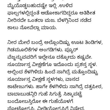
ಮೈಯೊಡ್ಡಬಹುದಷ್ಟೇ ಇಲ್ಲಿ .ಉಳಿದ
ಫಾಲ್ಸಗಳಲ್ಲಿದ್ದಂತೆ ಆಡೋಕಾಗದಿದ್ದರೂ ಅತಿಶೀತ
ನೀರಿನದೇ ಒಂತರಾ ಮಜ. ಬೆಳಗ್ಗಿನಿಂದ ನಡೆದ
ಕಾಲು ನೋವೆಲ್ಲಾ ಮಾಯ.
ನೀರ ಮೇಲೆ ಬಂದ್ರೆ ಅಲ್ಲೊಂದಿಷ್ಟು ಊಟ ತಿಂಡಿಗಳ,
ಗಿಡಮೂಲಿಕೆಗಳ ಅಂಗಡಿಗಳು. ಪ್ಯೂರ್
ವೆಜ್ಜನ್ನುವವರಿಗೆ ಇಲ್ಲೇನೂ ದಕ್ಕೋದು ಕಷ್ಟವೇ.
ಸೂರ್ಯಾಸ್ತ ವೀಕ್ಷಣೆಗೂ ಇದೊಂದು ಪ್ರಶಸ್ತ ಸ್ಥಳ.
ಅಲ್ಲಿಂದ ಕೆಳಗಿಳಿದು ಹಿಂದೆ ಸಾಗಿದ್ರೆ ಮತ್ತೊಂದಿಷ್ಟು
ಸೂರ್ಯಾಸ್ತ ವೀಕ್ಷಣೆ ಸ್ಥಳಗಳು, ವಾಸದ
ಕಾಟೇಜುಗಳು. ಹಾಗೇ ಕೆಳಗಿಳಿದು ಸಾಗಿದ್ರೆ ದತ್ತಪೀಠ,
ಬಾಬಾಬುಡನ್ಗಿರಿ ಗುಹೆ ಸಿಗುತ್ತೆ. ಸಿಕ್ಕಾಪಟ್ಟೆ
ಬಂದೋಬಸ್ತಿರೋ ಈ ಗುಹೆಯೊಳಗೆ
ಫೋಟೋಗ್ರಫಿ, ವೀಡಿಯೋಗ್ರಫಿಗೆ ನಿಷೇಧ.