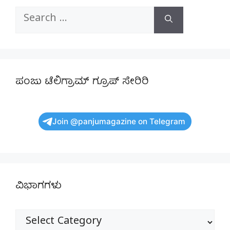
Search
for:
ಪಂಜು ಟೆಲಿಗ್ರಾಮ್ ಗ್ರೂಪ್ ಸೇರಿರಿ
Join @panjumagazine on Telegram
ವಿಭಾಗಗಳು
ವಿಭಾಗಗಳು