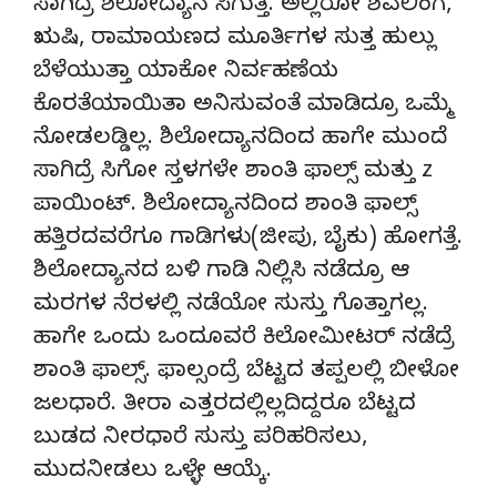
ಸಾಗಿದ್ರೆ ಶಿಲೋದ್ಯಾನ ಸಿಗುತ್ತೆ. ಅಲ್ಲಿರೋ ಶಿವಲಿಂಗ,
ಋಷಿ, ರಾಮಾಯಣದ ಮೂರ್ತಿಗಳ ಸುತ್ತ ಹುಲ್ಲು
ಬೆಳೆಯುತ್ತಾ ಯಾಕೋ ನಿರ್ವಹಣೆಯ
ಕೊರತೆಯಾಯಿತಾ ಅನಿಸುವಂತೆ ಮಾಡಿದ್ರೂ ಒಮ್ಮೆ
ನೋಡಲಡ್ಡಿಲ್ಲ. ಶಿಲೋದ್ಯಾನದಿಂದ ಹಾಗೇ ಮುಂದೆ
ಸಾಗಿದ್ರೆ ಸಿಗೋ ಸ್ತಳಗಳೇ ಶಾಂತಿ ಫಾಲ್ಸ್ ಮತ್ತು z
ಪಾಯಿಂಟ್. ಶಿಲೋದ್ಯಾನದಿಂದ ಶಾಂತಿ ಫಾಲ್ಸ್
ಹತ್ತಿರದವರೆಗೂ ಗಾಡಿಗಳು(ಜೀಪು, ಬೈಕು) ಹೋಗತ್ತೆ.
ಶಿಲೋದ್ಯಾನದ ಬಳಿ ಗಾಡಿ ನಿಲ್ಲಿಸಿ ನಡೆದ್ರೂ ಆ
ಮರಗಳ ನೆರಳಲ್ಲಿ ನಡೆಯೋ ಸುಸ್ತು ಗೊತ್ತಾಗಲ್ಲ.
ಹಾಗೇ ಒಂದು ಒಂದೂವರೆ ಕಿಲೋಮೀಟರ್ ನಡೆದ್ರೆ
ಶಾಂತಿ ಫಾಲ್ಸ್. ಫಾಲ್ಸಂದ್ರೆ ಬೆಟ್ಟದ ತಪ್ಪಲಲ್ಲಿ ಬೀಳೋ
ಜಲಧಾರೆ. ತೀರಾ ಎತ್ತರದಲ್ಲಿಲ್ಲದಿದ್ದರೂ ಬೆಟ್ಟದ
ಬುಡದ ನೀರಧಾರೆ ಸುಸ್ತು ಪರಿಹರಿಸಲು,
ಮುದನೀಡಲು ಒಳ್ಳೇ ಆಯ್ಕೆ.