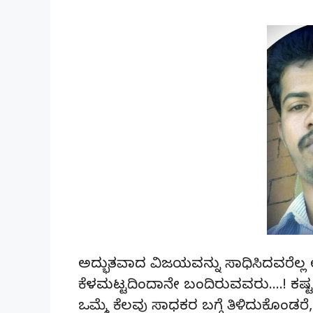
ಅದ್ಭುತವಾದ ವಿಜಯವನ್ನು ಸಾಧಿಸಿದವರೆಲ್ಲ
ಕೆಳಮಟ್ಟದಿಂದಾನೇ ಬಂದಿರುವವರು….! ಕಷ್ಟ
ಒಮ್ಮೆ ಕೆಲವು ಸಾಧಕರ ಬಗ್ಗೆ ತಿಳಿದುಕೊಂಡರೆ, 