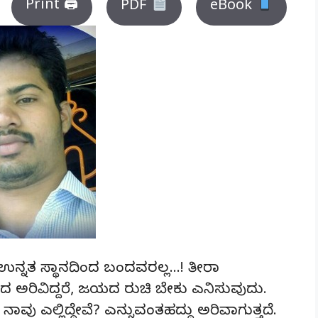
Print 🖨
PDF
eBook
 ಉನ್ನತ ಸ್ಥಾನದಿಂದ ಬಂದವರಲ್ಲ…! ತೀರಾ
ದ ಅರಿವಿದ್ದರೆ, ಜಯದ ರುಚಿ ಬೇಕು ಎನಿಸುವುದು.
ನಾವು ಎಲ್ಲಿದ್ದೇವೆ? ಎನ್ನುವಂತಹದ್ದು ಅರಿವಾಗುತ್ತದೆ.