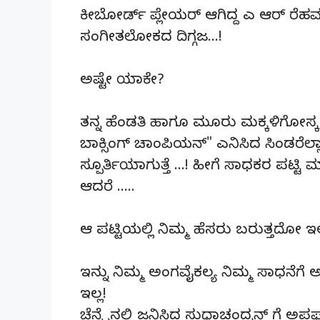
ಕೀಬೋರ್ಡ್ ಪ್ಲೇಯರ್‌ ಆಗಿದ್ದ ಎ ಆರ್ ರ
ಸಂಗೀತಲೋಕದ ದಿಗ್ಗಜ…!
ಅಷ್ಟೇ ಯಾಕೇ?
ತನ್ನ ಹೆಂಡತಿ ಹಾಗೂ ಮೂರು ಮಕ್ಕಳಿಗೋಸ್ಕರ ಮೂಲೆ
ಬಾಕ್ಸಿಂಗ್ ಚಾಂಪಿಯನ್‌" ಎನಿಸಿದ ಸಿಂಡರೆಲ್
ಸ್ಪೂರ್ತಿಯಾಗುತ್ತೆ …! ಹೀಗೆ ಸಾಧಕರ ಪಟ್ಟಿ 
ಆದರೆ …..
ಆ ಪಟ್ಟಿಯಲ್ಲಿ ನಿಮ್ಮ ಹೆಸರು ಬರುತ್ತದೋ ಇಲ್
ಇನ್ನು ನಿಮ್ಮ ಅಂಗವೈಕಲ್ಯ ನಿಮ್ಮ ಸಾಧನೆಗೆ
ಇಲ್ಲ!
ಚೆನ್ನೈನಲ್ಲಿ ಜನಿಸಿದ ಸುಧಾಚಂದ್ರನ್ ಗೆ 