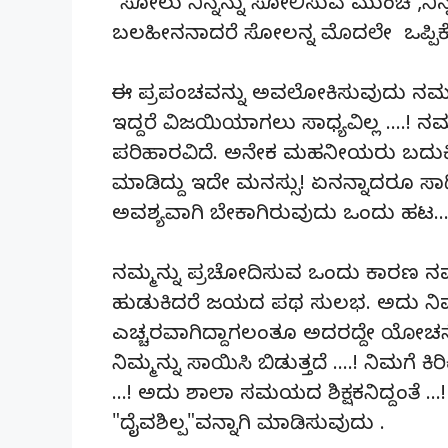
"ಸೋಲು ನಿನ್ನನ್ನು ಸೋಲಿಸುವ ಮುಂಚೆ ,ನ
ಬಲಹೀನನಾದರೆ ಸೋಲನ್ನ ಮೊದಲೇ ಒಪ್ಪಿ
ಈ ಪ್ರಪಂಚವನ್ನು ಅವಲೋಕಿಸುವುದು ನಮ್
ಇದ್ದರೆ ವಿಜಯಿಯಾಗಲು ಸಾಧ್ಯವಿಲ್ಲ ….! ನಮ
ಪರಿಹಾರವಿದೆ. ಅನೇಕ ಮಹನೀಯರು ಬದುಕಿನಲ್ಲಿ
ಮಾಡಿದ್ದು ಇದೇ ಮನಸ್ಸು! ಏನನ್ನಾದರೂ 
ಅವಶ್ಯವಾಗಿ ಬೇಕಾಗಿರುವುದು ಒಂದು ಹಟ….
ನಮ್ಮನ್ನು ಪ್ರಚೋದಿಸುವ ಒಂದು ಕಾರಣ ನಮ್ಮ
ಹುಡುಕಿದರೆ ಜಯದ ಪಥ ಸುಲಭ. ಅದು ನಿಮ್ಮ
ಎಚ್ಚರವಾಗಿದ್ದಾಗಲಂತೂ ಅದರದ್ದೇ ಯೋಚನೆ 
ನಿಮ್ಮನ್ನು ಸಾಯಿಸಿ ಬಿಡುತ್ತದೆ ….! ನಿಮಗೆ ಕ
…! ಅದು ಶಾಲಾ ಸಮಯದ ಶಿಕ್ಷಕನಿದ್ದಂತೆ …!
"ದೈವಶಿಲ್ಪ"ವನ್ನಾಗಿ ಮಾಡಿಸುವುದು .