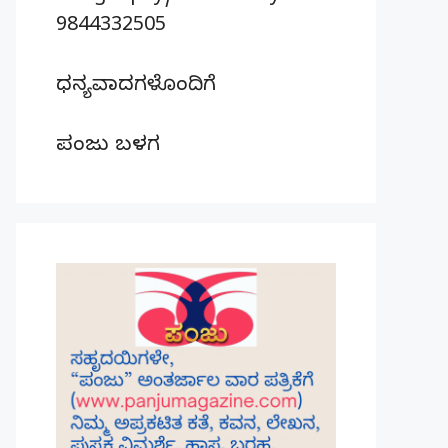
9844332505
ಧನ್ಯವಾದಗಳೊಂದಿಗೆ
ಪಂಜು ಬಳಗ