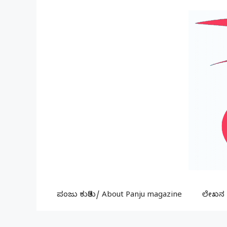
Skip
to
content
ಪಂಜು ಕುರಿತು/ About Panju magazine
ಲೇಖನ ಕ