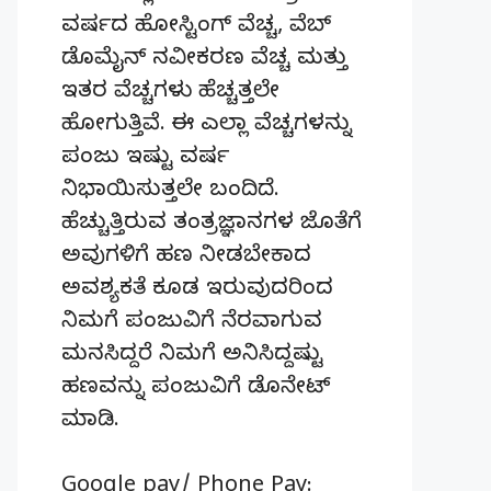
ವರ್ಷದ ಹೋಸ್ಟಿಂಗ್‌ ವೆಚ್ಚ, ವೆಬ್‌
ಡೊಮೈನ್‌ ನವೀಕರಣ ವೆಚ್ಚ ಮತ್ತು
ಇತರ ವೆಚ್ಚಗಳು ಹೆಚ್ಚತ್ತಲೇ
ಹೋಗುತ್ತಿವೆ. ಈ ಎಲ್ಲಾ ವೆಚ್ಚಗಳನ್ನು
ಪಂಜು ಇಷ್ಟು ವರ್ಷ
ನಿಭಾಯಿಸುತ್ತಲೇ ಬಂದಿದೆ.
ಹೆಚ್ಚುತ್ತಿರುವ ತಂತ್ರಜ್ಞಾನಗಳ ಜೊತೆಗೆ
ಅವುಗಳಿಗೆ ಹಣ ನೀಡಬೇಕಾದ
ಅವಶ್ಯಕತೆ ಕೂಡ ಇರುವುದರಿಂದ
ನಿಮಗೆ ಪಂಜುವಿಗೆ ನೆರವಾಗುವ
ಮನಸಿದ್ದರೆ ನಿಮಗೆ ಅನಿಸಿದ್ದಷ್ಟು
ಹಣವನ್ನು ಪಂಜುವಿಗೆ ಡೊನೇಟ್‌
ಮಾಡಿ.
Google pay/ Phone Pay: