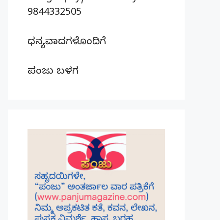
9844332505
ಧನ್ಯವಾದಗಳೊಂದಿಗೆ
ಪಂಜು ಬಳಗ