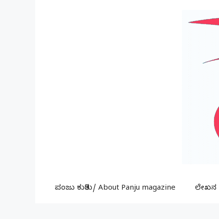
Skip
to
content
ಪಂಜು ಕುರಿತು/ About Panju magazine
ಲೇಖನ ಕ