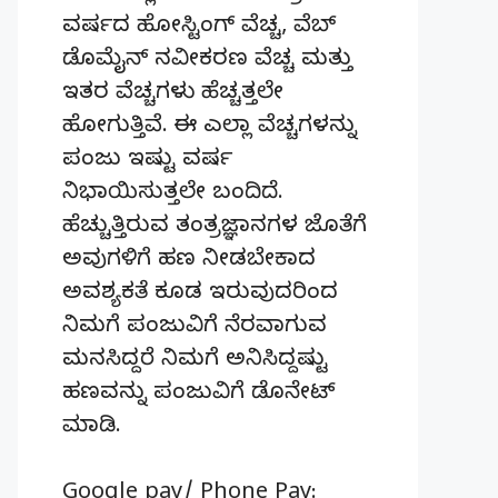
ವರ್ಷದ ಹೋಸ್ಟಿಂಗ್‌ ವೆಚ್ಚ, ವೆಬ್‌
ಡೊಮೈನ್‌ ನವೀಕರಣ ವೆಚ್ಚ ಮತ್ತು
ಇತರ ವೆಚ್ಚಗಳು ಹೆಚ್ಚತ್ತಲೇ
ಹೋಗುತ್ತಿವೆ. ಈ ಎಲ್ಲಾ ವೆಚ್ಚಗಳನ್ನು
ಪಂಜು ಇಷ್ಟು ವರ್ಷ
ನಿಭಾಯಿಸುತ್ತಲೇ ಬಂದಿದೆ.
ಹೆಚ್ಚುತ್ತಿರುವ ತಂತ್ರಜ್ಞಾನಗಳ ಜೊತೆಗೆ
ಅವುಗಳಿಗೆ ಹಣ ನೀಡಬೇಕಾದ
ಅವಶ್ಯಕತೆ ಕೂಡ ಇರುವುದರಿಂದ
ನಿಮಗೆ ಪಂಜುವಿಗೆ ನೆರವಾಗುವ
ಮನಸಿದ್ದರೆ ನಿಮಗೆ ಅನಿಸಿದ್ದಷ್ಟು
ಹಣವನ್ನು ಪಂಜುವಿಗೆ ಡೊನೇಟ್‌
ಮಾಡಿ.
Google pay/ Phone Pay: