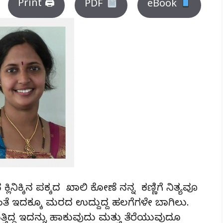
Print 🖨
PDF
eBook
ಿನಿಕ್ಕಿನ ಪಕ್ಕದ ಖಾಲಿ ಕೋಣೆ ನನ್ನ ಕಣ್ಣಿಗೆ ನಿತ್ಯವೂ
ಳಂತೆ ಇದಕ್ಕೂ ಮರದ ಉದ್ದುದ್ದ ಹಲಗೆಗಳೇ ಬಾಗಿಲು.
ತಿದ್ದ ಇದನ್ನು ಹಾಕುವುದು ಮತ್ತು ತೆರೆಯುವುದೂ