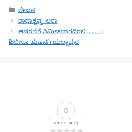
Categories
ಲೇಖನ
ರಾಧಾಕೃಷ್ಣ: ಆರಾ
ಆಚರಣೆಗೆ ಸಿಮೀತವಾಗದಿರಲಿ. . . . . :
ಶಿವಲೀಲಾ ಹುಣಸಗಿ ಯಲ್ಲಾಪುರ
0
Article Rating