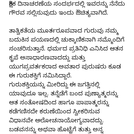
ಶಿಕ್ಷಕ ದಿನಾಚರಣೆಯ ಸಂದರ್ಭದಲ್ಲಿ ಇವರನ್ನು ನೆನೆದು
ಗೌರವ ಸಲ್ಲಿಸುವುದು ಇಂದು ಔಚಿತ್ಯವಾಗಿದೆ.
ತಾತ್ವಿಕತೆಯ ಮೂರ್ತರೂಪವಾದ ಗುರುವು ನಮ್ಮ
ಬದುಕಿನ ಪಯಣದಲ್ಲಿ ಚುಕ್ಕಾಣಿಕನಾಗಿ ನಮ್ಮೊಂದಿಗೆ
ಸಂಚರಿಸುತ್ತಾನೆ. ಧರ್ಮದ ಪ್ರತಿನಿಧಿ ಎನಿಸಿದ ಆತನ
ಕೃಪೆ ಅಸಾಧಾರಣವಾದದ್ದು ಮತ್ತು
ಯುಗಪ್ರವರ್ತಕರಾದ ಅವತಾರ ಪುರುಷರು ಕೂಡ
ಈ ಗುರುಶಕ್ತಿಗೆ ನಮಿಸಿದ್ದಾರೆ.
ಗುರುಶಕ್ತಿಯನ್ನು ಮೀರಿದ್ದು ಈ ಜಗತ್ತಿನಲ್ಲಿ
ಯಾವುದೂ ಇಲ್ಲ. ತನ್ನೆಡೆಗೆ ಬಂದ ಪುಣ್ಯಾತ್ಮರನ್ನು
ಆತ ಸಂತೋಷದಿಂದ ಹಾಗೂ ಪಾಪಾತ್ಮರನ್ನು
ಕಡೆಗಣಿಸದೇ ಕರುಣೆಯಿಂದ ಸ್ವೀಕರಿಸುವ
ವಿಧಾನವೇ ಆಲೋಚನಾಯೋಗ್ಯವಾದದ್ದು.
ಬಡವನನ್ನು ಅಥವಾ ಹೊಟ್ಟೆಗೆ ತುತ್ತು ಅನ್ನ