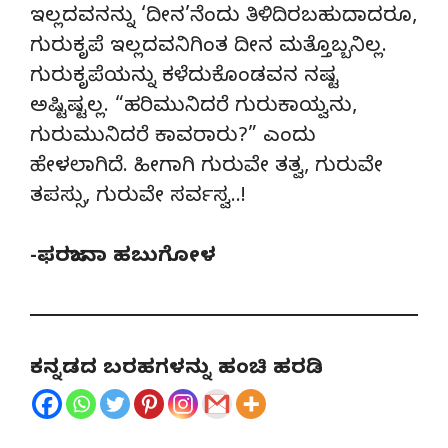
ಇಲ್ಲದವನನ್ನು ‘ದೀನ’ನೆಂದು ತಿಳಿದಿರಬಹುದಾದರೂ,
ಗುರುಕೃಪೆ ಇಲ್ಲದವನಿಗಿಂತ ದೀನ ಮತ್ತೊಬ್ಬನಿಲ್ಲ.
ಗುರುಕೃಪೆಯನ್ನು ಕಳೆದುಕೊಂಡವನ ನಷ್ಟ
ಅಷ್ಟಿಷ್ಟಲ್ಲ. “ಹರಿಮುನಿದರೆ ಗುರುಕಾಯ್ವನು,
ಗುರುಮುನಿದರೆ ಕಾವರಾರು?” ಎಂದು
ಹೇಳಲಾಗಿದೆ. ಹೀಗಾಗಿ ಗುರುವೇ ತತ್ವ, ಗುರುವೇ
ತಪಸ್ಸು, ಗುರುವೇ ಸರ್ವಸ್ವ..!
-ಫರಜಾನಾ ಹಬುಗೋಳ
ಕನ್ನಡದ ಬರಹಗಳನ್ನು ಹಂಚಿ ಹರಡಿ