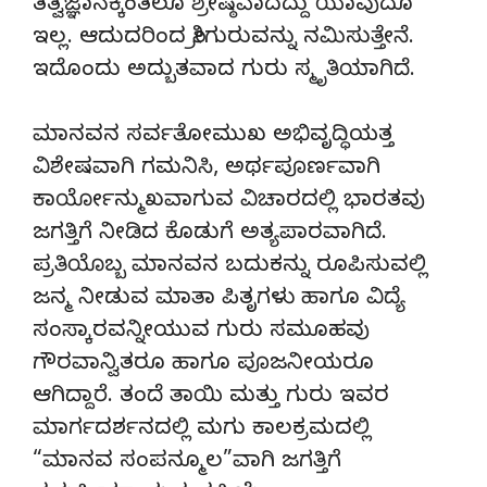
ತತ್ವಜ್ಞಾನಕ್ಕಿಂತಲೂ ಶ್ರೇಷ್ಠವಾದದ್ದು ಯಾವುದೂ
ಇಲ್ಲ. ಆದುದರಿಂದ ಶ್ರೀಗುರುವನ್ನು ನಮಿಸುತ್ತೇನೆ.
ಇದೊಂದು ಅದ್ಬುತವಾದ ಗುರು ಸ್ಮೃತಿಯಾಗಿದೆ.
ಮಾನವನ ಸರ್ವತೋಮುಖ ಅಭಿವೃದ್ಧಿಯತ್ತ
ವಿಶೇಷವಾಗಿ ಗಮನಿಸಿ, ಅರ್ಥಪೂರ್ಣವಾಗಿ
ಕಾರ್ಯೋನ್ಮುಖವಾಗುವ ವಿಚಾರದಲ್ಲಿ ಭಾರತವು
ಜಗತ್ತಿಗೆ ನೀಡಿದ ಕೊಡುಗೆ ಅತ್ಯಪಾರವಾಗಿದೆ.
ಪ್ರತಿಯೊಬ್ಬ ಮಾನವನ ಬದುಕನ್ನು ರೂಪಿಸುವಲ್ಲಿ
ಜನ್ಮ ನೀಡುವ ಮಾತಾ ಪಿತೃಗಳು ಹಾಗೂ ವಿದ್ಯೆ
ಸಂಸ್ಕಾರವನ್ನೀಯುವ ಗುರು ಸಮೂಹವು
ಗೌರವಾನ್ವಿತರೂ ಹಾಗೂ ಪೂಜನೀಯರೂ
ಆಗಿದ್ದಾರೆ. ತಂದೆ ತಾಯಿ ಮತ್ತು ಗುರು ಇವರ
ಮಾರ್ಗದರ್ಶನದಲ್ಲಿ ಮಗು ಕಾಲಕ್ರಮದಲ್ಲಿ
“ಮಾನವ ಸಂಪನ್ಮೂಲ”ವಾಗಿ ಜಗತ್ತಿಗೆ