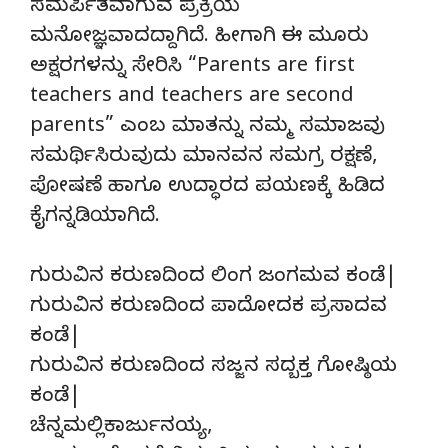
‌ಸಮರ್ಪಿತವಾಗುವ ಪ್ರಕ್ರಿಯೆ
ಮನೋಜ್ಞವಾದದ್ದಾಗಿದೆ. ಹೀಗಾಗಿ ಈ ಮೂರು
ಅಕ್ಷರಗಳನ್ನು ಸೇರಿಸಿ “Parents are first
teachers and teachers are second
parents” ಎಂಬ ಮಾತನ್ನು ನಮ್ಮ ಸಮಾಜವು
ಸಮರ್ಥಿಸಿರುವುದು ಮಾನವನ ಸಮಗ್ರ ರಕ್ಷಣೆ,
ಪೋಷಣೆ ಹಾಗೂ ಉದ್ಧಾರದ ಪಯಣಕ್ಕೆ ಹಿಡಿದ
ಕೈಗನ್ನಡಿಯಾಗಿದೆ.
ಗುರುವಿನ ಕರುಣದಿಂದ ಲಿಂಗ ಜಂಗಮವ ಕಂಡೆ|
ಗುರುವಿನ ಕರುಣದಿಂದ ಪಾದೋದಕ ಪ್ರಸಾದವ
ಕಂಡೆ|
ಗುರುವಿನ ಕರುಣದಿಂದ ಸಜ್ಜನ ಸದ್ಬಕ್ತ ಗೋಷ್ಠಿಯ
ಕಂಡೆ|
ಚೆನ್ನಮಲ್ಲಿಕಾರ್ಜುನಯ್ಯ,