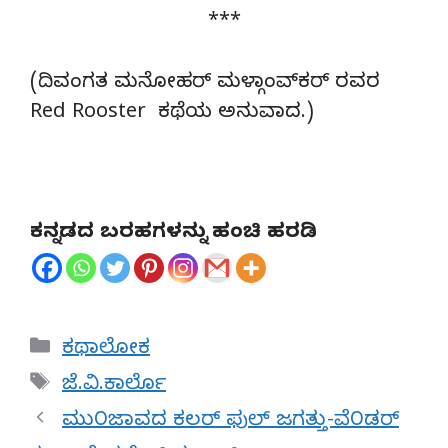
***
(ದಿವಂಗತ ಮನೋಹರ್ ಮಳ್ಗಾಂವ್‍ಕರ್ ರವರ
Red Rooster ಕಥೆಯ ಅನುವಾದ.)
ಕನ್ನಡದ ಬರಹಗಳನ್ನು ಹಂಚಿ ಹರಡಿ
Categories
ಕಥಾಲೋಕ
Tags
ಜೆ.ವಿ.ಕಾರ್ಲೊ
ಮು೦ಜಾವದ ಕಲರ್ ಫುಲ್ ಜಗತ್ತು-ವೆ೦ಡರ್