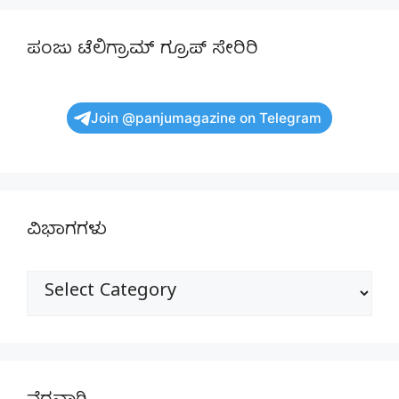
ಪಂಜು ಟೆಲಿಗ್ರಾಮ್ ಗ್ರೂಪ್ ಸೇರಿರಿ
Join @panjumagazine on Telegram
ವಿಭಾಗಗಳು
ವಿಭಾಗಗಳು