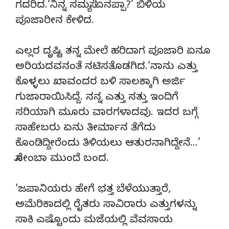
ಗದರಿದ.‘ನಿನ್ನ ಸಮಸ್ಯೆ ಏನಪ್ಪಾ?’ ಬಿಳಿಯ
ಪೂಜಾರೀನ ಕೇಳಿದ.
ಎಲ್ಲರ ದೃಷ್ಟಿ ತನ್ನ ಮೇಲೆ ಹರಿದಾಗ ಪೂಜಾರಿ ಏನೂ
ಅರಿಯದವನಂತೆ ನಟಿಸತೊಡಗಿದ.‘ನಾನು ಎತ್ತು
ಕೊಳ್ಳಲು ಖಾವಂದರ ಬಳಿ ಸಾಲಕ್ಕಾಗಿ ಅರ್ಜಿ
ಗುಜಾರಾಯಿಸಿದ್ದೆ. ನನ್ನ ಎತ್ತು ಸತ್ತು ಇಂದಿಗೆ
ಸರಿಯಾಗಿ ಮೂರು ವಾರಗಳಾದವು. ಇದರ ಬಗ್ಗೆ
ಸಾಹೇಬರು ಏನು ತೀರ್ಮಾನ ತೆಗೆದು
ಕೊಂಡಿದ್ದೀರೆಂದು ತಿಳಿಯಲು ಆತುರನಾಗಿದ್ದೇನೆ…’
ಸೋಂಬಾ ಮುಂದೆ ಬಂದ.
‘ಜಪಾನಿಯರು ಹೇಗೆ ಭತ್ತ ಬೆಳೆಯುತ್ತಾರೆ,
ಅಮೆರಿಕಾದಲ್ಲಿ ರೈತರು ಸಾವಿರಾರು ಎತ್ತುಗಳನ್ನು
ಸಾಕಿ ಎಷ್ಟೊಂದು ಮಜೆಯಲ್ಲಿ ವೆವಸಾಯ