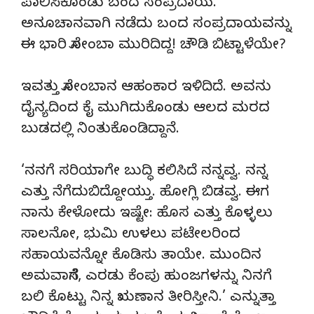
ಪಾಲಿಸಿಕೊಂಡು ಬಂದ ಸಂಪ್ರದಾಯ.
ಅನೂಚಾನವಾಗಿ ನಡೆದು ಬಂದ ಸಂಪ್ರದಾಯವನ್ನು
ಈ ಭಾರಿ ಸೋಂಬಾ ಮುರಿದಿದ್ದ! ಚೌಡಿ ಬಿಟ್ಟಾಳೆಯೇ?
ಇವತ್ತು ಸೋಂಬಾನ ಆಹಂಕಾರ ಇಳಿದಿದೆ. ಅವನು
ದೈನ್ಯದಿಂದ ಕೈ ಮುಗಿದುಕೊಂಡು ಆಲದ ಮರದ
ಬುಡದಲ್ಲಿ ನಿಂತುಕೊಂಡಿದ್ದಾನೆ.
‘ನನಗೆ ಸರಿಯಾಗೇ ಬುದ್ಧಿ ಕಲಿಸಿದೆ ನನ್ನವ್ವ. ನನ್ನ
ಎತ್ತು ನೆಗೆದುಬಿದ್ದೋಯ್ತು. ಹೋಗ್ಲಿ ಬಿಡವ್ವ. ಈಗ
ನಾನು ಕೇಳೋದು ಇಷ್ಟೇ: ಹೊಸ ಎತ್ತು ಕೊಳ್ಳಲು
ಸಾಲನೋ, ಭುಮಿ ಉಳಲು ಪಟೇಲರಿಂದ
ಸಹಾಯವನ್ನೋ ಕೊಡಿಸು ತಾಯೇ. ಮುಂದಿನ
ಅಮವಾಸೆಗೆ, ಎರಡು ಕೆಂಪು ಹುಂಜಗಳನ್ನು ನಿನಗೆ
ಬಲಿ ಕೊಟ್ಟು ನಿನ್ನ ಋಣಾನ ತೀರಿಸ್ತೀನಿ.’ ಎನ್ನುತ್ತಾ