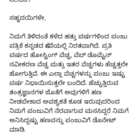
ನೆರವಾಗಿ
ಸಹೃದಯಿಗಳೇ,
ನಿಮಗೆ ತಿಳಿದಂತೆ ಕಳೆದ ಹತ್ತು ವರ್ಷಗಳಿಂದ ಪಂಜು
ಪತ್ರಿಕೆ ಕನ್ನಡದ ಸೇವೆಯಲ್ಲಿ ನಿರತವಾಗಿದೆ. ಪ್ರತಿ
ವರ್ಷದ ಹೋಸ್ಟಿಂಗ್‌ ವೆಚ್ಚ, ವೆಬ್‌ ಡೊಮೈನ್‌
ನವೀಕರಣ ವೆಚ್ಚ ಮತ್ತು ಇತರ ವೆಚ್ಚಗಳು ಹೆಚ್ಚತ್ತಲೇ
ಹೋಗುತ್ತಿವೆ. ಈ ಎಲ್ಲಾ ವೆಚ್ಚಗಳನ್ನು ಪಂಜು ಇಷ್ಟು
ವರ್ಷ ನಿಭಾಯಿಸುತ್ತಲೇ ಬಂದಿದೆ. ಹೆಚ್ಚುತ್ತಿರುವ
ತಂತ್ರಜ್ಞಾನಗಳ ಜೊತೆಗೆ ಅವುಗಳಿಗೆ ಹಣ
ನೀಡಬೇಕಾದ ಅವಶ್ಯಕತೆ ಕೂಡ ಇರುವುದರಿಂದ
ನಿಮಗೆ ಪಂಜುವಿಗೆ ನೆರವಾಗುವ ಮನಸಿದ್ದರೆ ನಿಮಗೆ
ಅನಿಸಿದ್ದಷ್ಟು ಹಣವನ್ನು ಪಂಜುವಿಗೆ ಡೊನೇಟ್‌
ಮಾಡಿ.