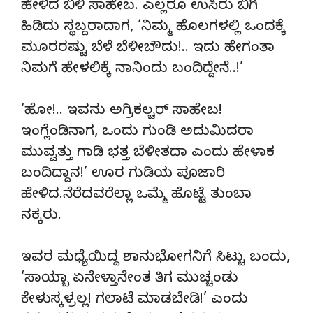
ಹೇಳಿದ ಬಿಳಿ ಸಾಹೇಬ. ಎಲ್ಲರೂ ಉಸಿರು ಬಿಗಿ
ಹಿಡಿದು ಸ್ಥಬ್ದರಾದಾಗ, ‘ನಿಮ್ಮ ಹೊಲಗಳಲ್ಲಿ ಒಂದಕ್ಕೆ
ಮೂರರಷ್ಟು ಬೆಳೆ ಬೆಳೀಬೌದು!.. ಇದು ಹೇಗಂತಾ
ನಿಮಗೆ ಹೇಳಲಿಕ್ಕೆ ನಾನಿಂದು ಬಂದಿದ್ದೇನೆ..!’
‘ಹೋ!.. ಇವನು ಅಗ್ರಿಕಲ್ಚರ್ ಸಾಹೇಬ!
ಇಂಗ್ಲೆಂಡಿನಾಗ, ಒಂದು ಗುಂಡಿ ಅದುಮಿದರಾ
ಮುವ್ವತ್ತು ಗಾಡಿ ಭತ್ತ ಬೆಳೀತದಾ ಎಂದು ಹೇಳಾಕ
ಬಂದಿದ್ದಾನ!’ ಊರ ಗುಡಿಯ ಪೂಜಾರಿ
ಹೇಳಿದ.ನೆರೆದವರೆಲ್ಲಾ ಒಮ್ಮೆ ಹೊಟ್ಟೆ ತುಂಬಾ
ನಕ್ಕರು.
ಇವರ ಮಧ್ಯೆಯಿದ್ದ ಶಾನುಭೋಗನಿಗೆ ಸಿಟ್ಟು ಬಂದು,
‘ಸಾಯ್ಬಾ ಏನೇಳ್ತಾನೇಂತ ತಿಗ ಮುಚ್ಚಂಡು
ಕೇಳುಸ್ಕಳ್ರಲ್ಲ! ಗಲಾಟೆ ಮಾಡಬೇಡಿ!’ ಎಂದು