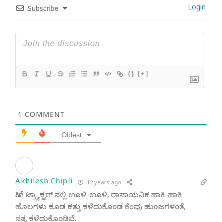
Login
Subscribe
{}
[+]
1
COMMENT
Oldest
Akhilesh Chipli
12 years ago
ಹೀಗೆ ಟ್ರ್ಯಾಕ್ಟರ್ ನಲ್ಲಿ ಊಳಿ-ಊಳಿ, ರಾಸಾಯನಿಕ ಹಾಕಿ-ಹಾಕಿ
ಹೊಲಗಳು ಕೂಡ ಕತ್ತು ಕಳೆದುಕೊಂಡ ಕೆಂಪು ಹುಂಜಗಳಂತೆ,
ಸತ್ವ ಕಳೆದುಕೊಂಡಿವೆ.