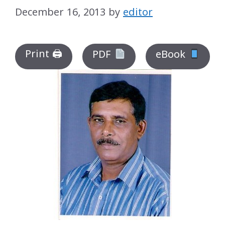
December 16, 2013
by
editor
Print 🖨
PDF
eBook