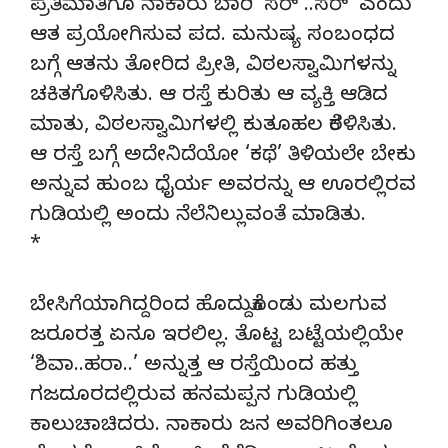
ಪ್ರತಿಮಾತಿಗೂ ನಾಕಾರು ಬಾರಿ ‘ಸರ್ ..ಸರ್’ ಎಂದು
ಆತ ಪ್ರಯೋಗಿಸುವ ಪದ. ಮನುಷ್ಯ ಸಂಬಂಧದ
ಬಗ್ಗೆ ಆತನು ತೋರಿದ ಪ್ರೀತಿ, ವಿಠಲಸ್ವಾಮಿಗಳನ್ನು
ಚಕಿತಗೊಳಿಸಿತು. ಆ ರಸ್ತೆ ಕುರಿತು ಆ ವ್ಯಕ್ತಿ ಆಡಿದ
ಮಾತು, ವಿಠಲಸ್ವಾಮಿಗಳಲ್ಲಿ ಕುತೂಹಲ ಕೆರಳಿಸಿತು.
ಆ ರಸ್ತೆ ಬಗ್ಗೆ ಅದೇನಿದೆಯೋ ‘ಕಥೆ’ ತಿಳಿಯಲೇ ಬೇಕು
ಅನ್ನುವ ಹುಂಬ ಧೈರ್ಯ ಅವರನ್ನು ಆ ಊರಲ್ಲಿರವ
ಗುಡಿಯಲ್ಲಿ ಅಂದು ನೆಲೆನಿಲ್ಲುವಂತೆ ಮಾಡಿತು.
*
ಬೇಸಿಗೆಯಾಗಿದ್ದರಿಂದ ಹೊದ್ದುಕೊಂಡು ಮಲಗುವ
ಜರೂರತ್ತ ಏನೂ ಇರಲಿಲ್ಲ. ತೊಟ್ಟ ಬಟ್ಟೆಯಲ್ಲಿಯೇ
‘ಶಿವಾ..ಹರಾ..’ ಅನ್ನುತ್ತ ಆ ರಸ್ತೆಯಿಂದ ಹತ್ತು
ಗಜದೂರದಲ್ಲಿರುವ ಹನಮಪ್ಪನ ಗುಡಿಯಲ್ಲಿ
ಕಾಲುಚಾಚಿದರು. ನಾಕಾರು ಜನ ಅವರಿಗಿಂತಲೂ