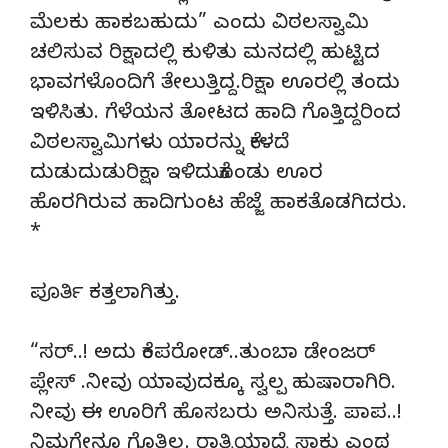
ಮೆಲಕು ಹಾಕಬಹುದು” ಎಂದು ವಿಠಲಸ್ವಾಮಿ
ಚಲಿಸುವ ರಿಕ್ಷಾದಲ್ಲಿ ಕುಳಿತು ಮನದಲ್ಲಿ ಹುಟ್ಟಿದ
ಭಾವಗಳೊಂದಿಗೆ ತೇಲುತ್ತಿದ್ದ.ರಿಕ್ಷಾ ಊರಲ್ಲಿ ತಂದು
ಇಳಿಸಿತು. ಗೆಳೆಯನ ತೋಟದ ಹಾದಿ ಗೊತ್ತಿದ್ದರಿಂದ
ವಿಠಲಸ್ವಾಮಿಗಳು ಯಾರನ್ನು ಕೇಳದೆ
ದುಡುದುಡುರಿಕ್ಷಾ ಇಳಿದುಕೊಂಡು ಊರ
ಹೊರಗಿರುವ ಹಾದಿಗುಂಟ ಹೆಜ್ಜೆ ಹಾಕತೊಡಗಿದರು.
*
ಪೂರ್ತಿ ಕತ್ತಲಾಗಿತ್ತು.
“ಸರ್..! ಅದು ಕೆಂಪರೋಡ್..ತುಂಬಾ ಡೇಂಜರ್
ಪ್ಲೇಸ್ .ನೀವು ಯಾವುದಕ್ಕೂ ಸ್ವಲ್ಪ ಹುಷಾರಾಗಿರಿ.
ನೀವು ಈ ಊರಿಗೆ ಹೊಸಬರು ಅನಿಸುತ್ತೆ. ಪಾಪ..!
ನಿಮಗೇನೂ ಗೊತ್ತಿಲ್ಲ. ರಾತ್ರಿಯಾದ್ರೆ ಸಾಕು ಎಂಥ