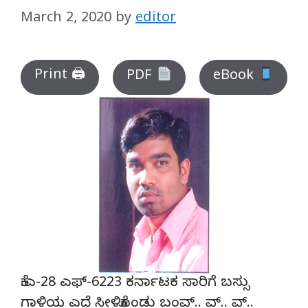
March 2, 2020
by
editor
Print 🖨
PDF
eBook
ಕೆ.ಎ-28 ಎಫ್-6223 ಕರ್ನಾಟಕ ಸಾರಿಗೆ ಬಸ್ಸು
ಗಾಳಿಯ ಎದೆ ಸೀಳಿಕೊಂಡು ಬಂವ್.. ವ್.. ವ್..