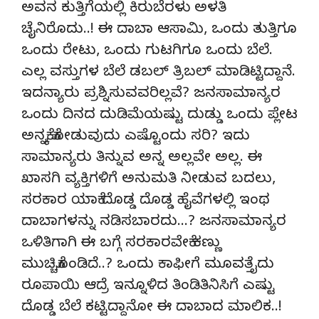
ಅವನ ಕುತ್ತಿಗೆಯಲ್ಲಿ ಕಿರುಬೆರಳು ಅಳತಿ
ಚೈನಿರೊದು..! ಈ ದಾಬಾ ಆಸಾಮಿ, ಒಂದು ತುತ್ತಿಗೂ
ಒಂದು ರೇಟು, ಒಂದು ಗುಟಗಿಗೂ ಒಂದು ಬೆಲೆ.
ಎಲ್ಲ ವಸ್ತುಗಳ ಬೆಲೆ ಡಬಲ್ ತ್ರಿಬಲ್ ಮಾಡಿಟ್ಟಿದ್ದಾನೆ.
ಇದನ್ಯಾರು ಪ್ರಶ್ನಿಸುವವರಿಲ್ಲವೆ? ಜನಸಾಮಾನ್ಯರ
ಒಂದು ದಿನದ ದುಡಿಮೆಯಷ್ಟು ದುಡ್ಡು ಒಂದು ಪ್ಲೇಟ
ಅನ್ನಕ್ಕೆ ಕೋಡುವುದು ಎಷ್ಟೊಂದು ಸರಿ? ಇದು
ಸಾಮಾನ್ಯರು ತಿನ್ನುವ ಅನ್ನ ಅಲ್ಲವೇ ಅಲ್ಲ. ಈ
ಖಾಸಗಿ ವ್ಯಕ್ತಿಗಳಿಗೆ ಅನುಮತಿ ನೀಡುವ ಬದಲು,
ಸರಕಾರ ಯಾಕೆ ದೊಡ್ಡ ದೊಡ್ಡ ಹೈವೆಗಳಲ್ಲಿ ಇಂಥ
ದಾಬಾಗಳನ್ನು ನಡಿಸಬಾರದು…? ಜನಸಾಮಾನ್ಯರ
ಒಳಿತಿಗಾಗಿ ಈ ಬಗ್ಗೆ ಸರಕಾರವೇಕೆ ಕಣ್ಣು
ಮುಚ್ಚಿಕೊಂಡಿದೆ..? ಒಂದು ಕಾಫೀಗೆ ಮೂವತ್ತೈದು
ರೂಪಾಯಿ ಆದ್ರೆ ಇನ್ನೂಳಿದ ತಿಂಡಿತಿನಿಸಿಗೆ ಎಷ್ಟು
ದೊಡ್ಡ ಬೆಲೆ ಕಟ್ಟಿದ್ದಾನೋ ಈ ದಾಬಾದ ಮಾಲಿಕ..!