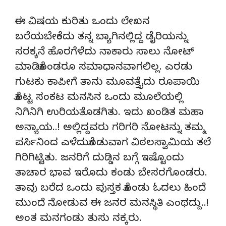
ಈ ವಿಷಯ ಕುರಿತು ಒಂದು ಲೇಖನ
ಬರೆಯಬೇಕೆಂದು ತನ್ನ ಬ್ಯಾಗಿನಲ್ಲಿದ್ದ ಡೈರಿಯನ್ನು
ಸರಕ್ಕನೆ ಹೊರಗೆಳೆದು ನಾಕಾರು ಸಾಲು ನೋಟ್
ಮಾಡಿಕೊಂಡರೂ ಸಮಾಧಾನವಾಗಲಿಲ್ಲ. ಎರಡು
ಗುಟಕು ಕಾಪೀಗೆ ತಾನು ಮೂವತ್ತೈದು ರೂಪಾಯಿ
ಕೊಟ್ಟ ಸಂಕಟ ಮನಸಿನ ಒಂದು ಮೂಲೆಯಲ್ಲಿ
ನಿಗಿನಿಗಿ ಉರಿಯತೊಡಗಿತು. ಇದು ಖಂಡಿತ ಮಹಾ
ಅನ್ಯಾಯ..! ಅಲ್ಲಿದ್ದವರು ಗರಿಗರಿ ನೋಟನ್ನು ತಮ್ಮ
ಪರ್ಸಿನಿಂದ ಎಳೆದುಕೊಡುವಾಗ ವಿಠಲಸ್ವಾಮಿಯ ತಲೆ
ಗಿರಿಗಿಟ್ಟಿತು. ಜನರಿಗೆ ದುಡ್ಡಿನ ಬಗ್ಗೆ ಇಷ್ಟೊಂದು
ತಾಚಾರ ಭಾವ ಇರೊದು ಕಂಡು ಬೇಸರಗೊಂಡರು.
ತಾವು ಬರೆದ ಒಂದು ಪುಸ್ತಕ ಕೊಂಡು ಓದಲು ಹಿಂದೆ
ಮುಂದೆ ನೋಡುವ ಈ ಜನರ ಮನಸ್ಥಿತಿ ಎಂಥದ್ದು..!
ಅಂತ ಮನಗಂಡು ತುಸು ನಕ್ಕರು.