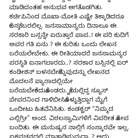
ಮಾಡಿದಂತಹ ಅನುಭವ ಆಗತೊಡಗಿತು.
ಕರ್ಚಿಪಿನಿಂದ ಮೊಖಾ-ಮೋತಿ ಎಷ್ಟೇ ತಿಕ್ಕಾಡಿದರೂ
ಕೆಲಸಕ್ಕೆ ಬರಲಿಲ್ಲ. ಜನಸಾಮಾನ್ಯರು ದಿನಾಲೂ ಈ
ಸರಕಾರಿ ಬಸ್ಸನ್ನೇ ಏರುತ್ತಾರೆ ಪಾಪ..! ಈ ಪರಿ ಕುದಿಗೆ
ಅವರ ಗತಿ ಏನು ? ಈ ಕುರಿತು ಒಂದು ಲೇಖನ
ಬರೆಯಲೇಬೇಕು. ಈ ರೀತಿಯಾದರೆ ಜನಸಾಮನ್ಯರ
ಪರಸ್ಥಿತಿ ಏನಾಗಬಾರದು..? ಸರಕಾರ ಬಸ್ಸಿನಲ್ಲಿ ಏರ್
ಕಂಡೀಶನ್ ಬಳಸಬೇಕೆನ್ನುವುದನ್ನು ಲೇಖನದ
ಮೊದಲನೆ ಪ್ಯಾರಾದಲ್ಲಿಯೇ
ಬರೆಯಬೇಕೆಂದುಕೊಂಡರು. ಕೈಯಲ್ಲಿದ್ದ ನ್ಯೂಸ್
ಪೇಪರನಿಂದ ಗಾಳಿಬೀಸಿಕೊಳ್ಳುತ್ತಿದ್ದಾಗ ಮೈಗೆ
ಒಂದೀಟು ಹಿತವೆನಿಸಿತು. ಕಂಡಕ್ಟರ್ “ನಿಮ್ಮದ
ಎಲ್ಲಿಗ್ರೀ” ಅಂದ. ವಿಠಲಸ್ವಾಮಿಗಳಿಗೆ ವಿಪರೀತ ಕೋಪ
ಬಂದಿತು. ಈ ಮನುಷ್ಯನ ನಾಲ್ಗಿಗೆ ಸಂಸ್ಕಾರವೇ ಇಲ್ಲ,
ಏಕವಚನದಲ್ಲಿ ಮಾತಾಡಿಸುವುದಾ..? ಅದು