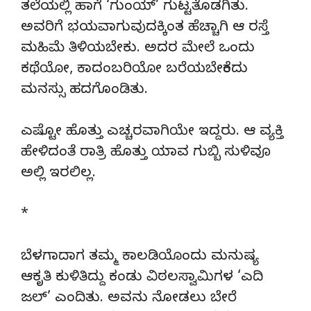
ತಲೆಯಲ್ಲಿ ಹಾಗೆ ‘ಗುಂಯ್’ ಗುಟ್ಟತೊಡಗಿತು.
ಅವರಿಗೆ ಭಯವಾಗುವುದಕ್ಕಿಂತ ಹೆಚ್ಚಾಗಿ ಆ ರಸ್ತೆ
ಮಹಿಮೆ ತಿಳಿಯಬೇಕು. ಅದರ ಮೇಲೆ ಒಂದು
ಕಥೆಯೋ, ಕಾದಂಬರಿಯೋ ಬರೆಯಬೇಕೆಂದು
ಮನಸ್ಸು ಹದಗೊಂಡಿತು.
ಎಷ್ಟೋ ಹೊತ್ತು ಎಚ್ಚರವಾಗಿಯೇ ಇದ್ದರು. ಆ ವ್ಯಕ್ತಿ
ಹೇಳಿದಂತೆ ರಾತ್ರಿ ಹೊತ್ತು ಯಾವ ಗುಬ್ಬಿ ಸುಳಿವೂ
ಅಲ್ಲಿ ಇರಲಿಲ್ಲ.
*
ಬೆಳಗಾದಾಗ ತಮ್ಮ ಕಾಲಡಿಯೊಂದು ಮನುಷ್ಯ
ಆಕೃತಿ ಕುಳಿತಿದ್ದು ಕಂಡು ವಿಠಲಸ್ವಾಮಿಗಳ ‘ಎದಿ
ಜಲ್’ ಎಂದಿತು. ಅವನು ನೋಡಲು ಬೇರೆ