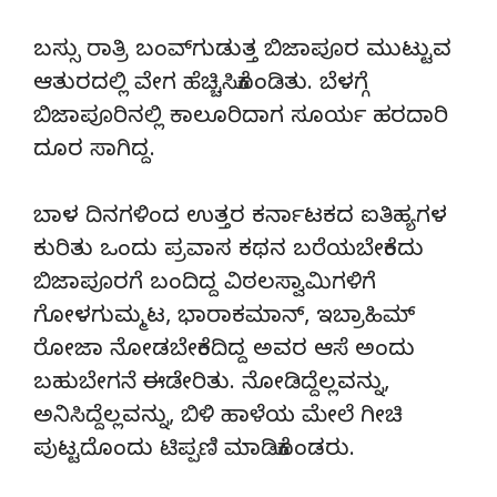
ಬಸ್ಸು ರಾತ್ರಿ ಬಂವ್‍ಗುಡುತ್ತ ಬಿಜಾಪೂರ ಮುಟ್ಟುವ
ಆತುರದಲ್ಲಿ ವೇಗ ಹೆಚ್ಚಿಸಿಕೊಂಡಿತು. ಬೆಳಗ್ಗೆ
ಬಿಜಾಪೂರಿನಲ್ಲಿ ಕಾಲೂರಿದಾಗ ಸೂರ್ಯ ಹರದಾರಿ
ದೂರ ಸಾಗಿದ್ದ.
ಬಾಳ ದಿನಗಳಿಂದ ಉತ್ತರ ಕರ್ನಾಟಕದ ಐತಿಹ್ಯಗಳ
ಕುರಿತು ಒಂದು ಪ್ರವಾಸ ಕಥನ ಬರೆಯಬೇಕೆಂದು
ಬಿಜಾಪೂರಗೆ ಬಂದಿದ್ದ ವಿಠಲಸ್ವಾಮಿಗಳಿಗೆ
ಗೋಳಗುಮ್ಮಟ, ಭಾರಾಕಮಾನ್, ಇಬ್ರಾಹಿಮ್
ರೋಜಾ ನೋಡಬೇಕೆಂದಿದ್ದ ಅವರ ಆಸೆ ಅಂದು
ಬಹುಬೇಗನೆ ಈಡೇರಿತು. ನೋಡಿದ್ದೆಲ್ಲವನ್ನು,
ಅನಿಸಿದ್ದೆಲ್ಲವನ್ನು, ಬಿಳಿ ಹಾಳೆಯ ಮೇಲೆ ಗೀಚಿ
ಪುಟ್ಟದೊಂದು ಟಿಪ್ಪಣಿ ಮಾಡಿಕೊಂಡರು.