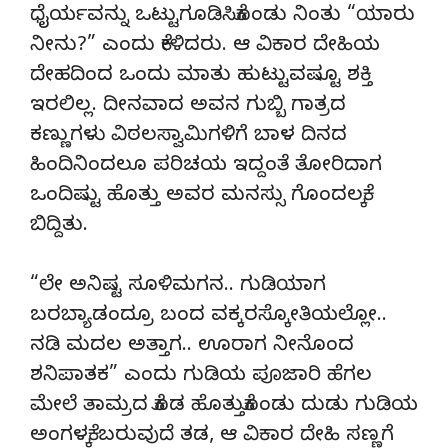
ಧೈರ್ಯವನ್ನು ಒಟ್ಟುಗೂಡಿಸಿಕೊಂಡು ನಿಂತು “ಯಾರು
ನೀನು?” ಎಂದು ಕೇಳಿದರು. ಆ ವಿಕಾರ ದೇಹಿಯ
ದೇಹದಿಂದ ಒಂದು ಮಾತು ಹುಟ್ಟುವಷ್ಟೂ ಶಕ್ತಿ
ಇರಲಿಲ್ಲ. ದೀನವಾದ ಅವನ ಗುಬ್ಬಿ ಗಾತ್ರದ
ಕಣ್ಣುಗಳು ವಿಠಲಸ್ವಾಮಿಗಳಿಗೆ ಬಾಳ ದಿನದ
ಹಿಂದಿನಿಂದಲೂ ಪರಿಚಯ ಇದ್ದಂತೆ ತೋರಿದಾಗ
ಒಂದಿಷ್ಟು ಹೊತ್ತು ಅವರ ಮನಸ್ಸು ಗೊಂದಲಕ್ಕೆ
ಬಿದ್ದಿತು.
“ಲೇ ಅನಿಷ್ಟ ಸೂಳಿಮಗನ.. ಗುಡಿಯಾಗ
ಬರಬ್ಯಾಡಂದ್ರೂ ಬಂದ ವಕ್ಕರಸ್ಕೋತಿಯಲ್ಲೋ..
ನಡಿ ಮದಲ ಅತ್ತಾಗ.. ಊರಾಗ ನೀನೊಂದ
ಶನಿಪಾತಕ” ಎಂದು ಗುಡಿಯ ಪೂಜಾರಿ ಹೆಗಲ
ಮೇಲೆ ತಾಮ್ರದ ಕೊಡ ಹೊತ್ತುಕೊಂಡು ದುಡು ಗುಡಿಯ
ಅಂಗಳಕ್ಕೆ ಬರುವುದೆ ತಡ, ಆ ವಿಕಾರ ದೇಹಿ ಸಣ್ಣಗೆ