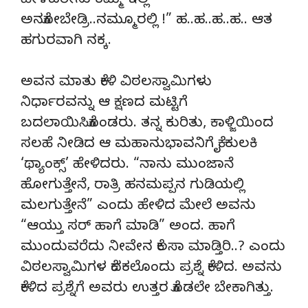
ಹೇಳವರೇನು ಕಮ್ಮಿ ಇಲ್ಲ
ಅನಕೋಬೇಡ್ರಿ..ನಮ್ಮೂರಲ್ಲಿ !” ಹ..ಹ..ಹ..ಹ.. ಆತ
ಹಗುರವಾಗಿ ನಕ್ಕ.
ಅವನ ಮಾತು ಕೇಳಿ ವಿಠಲಸ್ವಾಮಿಗಳು
ನಿರ್ಧಾರವನ್ನು ಆ ಕ್ಷಣದ ಮಟ್ಟಿಗೆ
ಬದಲಾಯಿಸಿಕೊಂಡರು. ತನ್ನ ಕುರಿತು, ಕಾಳ್ಜಿಯಿಂದ
ಸಲಹೆ ನೀಡಿದ ಆ ಮಹಾನುಭಾವನಿಗೆ ಕೈ ಕುಲಕಿ
‘ಥ್ಯಾಂಕ್ಸ್’ ಹೇಳಿದರು. “ನಾನು ಮುಂಜಾನೆ
ಹೋಗುತ್ತೇನೆ, ರಾತ್ರಿ ಹನಮಪ್ಪನ ಗುಡಿಯಲ್ಲಿ
ಮಲಗುತ್ತೇನೆ” ಎಂದು ಹೇಳಿದ ಮೇಲೆ ಅವನು
“ಆಯ್ತು ಸರ್ ಹಾಗೆ ಮಾಡಿ” ಅಂದ. ಹಾಗೆ
ಮುಂದುವರೆದು ನೀವೇನ ಕೆಲಸಾ ಮಾಡ್ತಿರಿ..? ಎಂದು
ವಿಠಲಸ್ವಾಮಿಗಳ ಕೆದಕಲೊಂದು ಪ್ರಶ್ನೆ ಕೇಳಿದ. ಅವನು
ಕೇಳಿದ ಪ್ರಶ್ನೆಗೆ ಅವರು ಉತ್ತರ ಕೊಡಲೇ ಬೇಕಾಗಿತ್ತು.