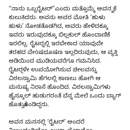
“ನಾನು ಒಬ್ಬರೈಟರ್”ಎಂದು ಮತ್ತೊಮ್ಮೆ ಅವನ ಕೈ
ಕುಲುಕಿದರು. ಅವನು ಅವರ ಮೋತಿ ‘ಹುಳು
ಹುಳು’ ನೋಡತೊಡಗಿದ, ಅವರು ಹೇಳಿದಕ್ಕೂ
ಇವರು ಇರುವುದಕ್ಕೂ ಬಿಲ್ಲಕುಲ್ ಹೊಂದಾಣಿಕೆ
ಇರಲಿಲ್ಲ. ರೈಟರ್‍ನಲ್ಲಿ ಇರಬೇಕಾದ ಯಾವುದೇ
ತರಹದ ವೇóಷಭೂಷಣ ಇಲ್ಲದಿರುವುದು, ಆ ವ್ಯಕ್ತಿ
ಅಡಿಯಿಂದ ಮುಡಿಯವರೆಗೂ ಗಮನಿಸಿದ.
ರೈಟರ್‍ಗಳೇ ಉಪಯೋಗಿಸುವ ಚೀಲವನ್ನು
ವಿಠಲಸ್ವಾಮಿ ಹೆಗಲಲ್ಲಿ ಕಾಣಲು ಹೋಗಿ ಆ
ಮನುಷ್ಯ ನಿರಾಸೆ ಹೊಂದಿದ. ವಿಠಲಸ್ವಾಮಿಗಳು
ಹೈಸ್ಕೂಲ್ ಹುಡುಗರಂತೆ ಬೆನ್ನ ಮೇಲೆ ಒಂದು ಬ್ಯಾಗ್
ಹೊತ್ತುಕೊಂಡಿದ್ದರು.
ಅವನ ಮನಸಲ್ಲಿ ‘ರೈಟರ್’ ಅಂದರೆ