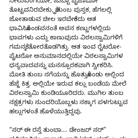
ನೀಲುವಂಗಿಯೋ, ಜುಬ್ಬಾ ಪೈಜಾಮೋ
ತೊಟ್ಟವನಿರಬೇಕು, ಕೈತುಂಬ ಪುಸ್ತಕ, ಹೆಗಲಲ್ಲಿ
ಜೋತಾಡುವ ಚೀಲ ಇರಬೇಕೆಂದು ಆತ
ಭಾವಿಸಿಕೊಂಡವನಂತೆ ಅವನ ಕಣ್ಣುಗಳಲ್ಲಿಯ
ಭಾವಗಳು ಎದ್ದು ಕಾಣುವುದು ವಿಠಲಸ್ವಾಮಿಗಳಿಗೆ
ಗಮನಕ್ಕೆ ತೋರತೊಡಗಿತ್ತು. ಆತ ಇಂವ ರೈಟರೋ-
ಪೈಟರೋ ಅನುಮಾನದಲ್ಲಿಯೇ ವಿಠಲಸ್ವಾಮಿಗಳ
ಧನ್ಯವಾದವನ್ನು ಮನಸ್ಪೂರಕವಾಗಿ ಸ್ವೀಕರಿಸಿ.
ಮೋತಿ ತುಂಬ ನಗೆಯನ್ನು ಹೊತ್ತುಕೊಂಡು ಅಲ್ಲಿಂದ
ಹೆಜ್ಜೆ ಕಿತ್ತ. ಅಲ್ಲಿಯೇ ಇರುವ ಕಲ್ಲು ಬಂಡೆಯ ಮೇಲೆ
ವಿಠಲಸ್ವಾಮಿ ಕುಂಡಿಯೂರಿದರು. ಮುಗಿಲ ತುಂಬ
ನಕ್ಷತ್ರಗಳು ಸುಂದರಿಯೊಬ್ಬಳು ನಕ್ಕಾಗ ಪಳಗುಟ್ಟುವ
ಹಲ್ಲುಗಳಂತೆ ಹೊಳೆಯುತ್ತಿದ್ದವು.
“ಸರ್ ಈ ರಸ್ತೆ ತುಂಬಾ…. ಡೇಂಜರ್ ಸರ್”