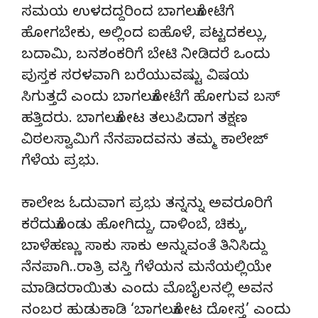
ಸಮಯ ಉಳದದ್ದರಿಂದ ಬಾಗಲಕೋಟೆಗೆ
ಹೋಗಬೇಕು, ಅಲ್ಲಿಂದ ಐಹೊಳೆ, ಪಟ್ಟದಕಲ್ಲು,
ಬದಾಮಿ, ಬನಶಂಕರಿಗೆ ಬೇಟಿ ನೀಡಿದರೆ ಒಂದು
ಪುಸ್ತಕ ಸರಳವಾಗಿ ಬರೆಯುವಷ್ಟು ವಿಷಯ
ಸಿಗುತ್ತದೆ ಎಂದು ಬಾಗಲಕೋಟೆಗೆ ಹೋಗುವ ಬಸ್
ಹತ್ತಿದರು. ಬಾಗಲಕೋಟ ತಲುಪಿದಾಗ ತಕ್ಷಣ
ವಿಠಲಸ್ವಾಮಿಗೆ ನೆನಪಾದವನು ತಮ್ಮ ಕಾಲೇಜ್
ಗೆಳೆಯ ಪ್ರಭು.
ಕಾಲೇಜ ಓದುವಾಗ ಪ್ರಭು ತನ್ನನ್ನು ಅವರೂರಿಗೆ
ಕರೆದುಕೊಂಡು ಹೋಗಿದ್ದು, ದಾಳಿಂಬೆ, ಚಿಕ್ಕು,
ಬಾಳೆಹಣ್ಣು ಸಾಕು ಸಾಕು ಅನ್ನುವಂತೆ ತಿನಿಸಿದ್ದು
ನೆನಪಾಗಿ..ರಾತ್ರಿ ವಸ್ತಿ ಗೆಳೆಯನ ಮನೆಯಲ್ಲಿಯೇ
ಮಾಡಿದರಾಯಿತು ಎಂದು ಮೊಬೈಲನಲ್ಲಿ ಅವನ
ನಂಬರ ಹುಡುಕಾಡಿ ‘ಬಾಗಲಕೋಟ ದೋಸ್ತ’ ಎಂದು