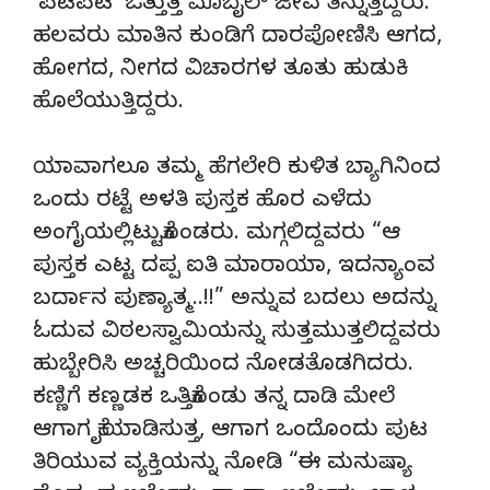
‘ಪಟಪಟ’ ಒತ್ತುತ್ತ ಮೊಬೈಲ್ ಜೀವ ತಿನ್ನುತ್ತಿದ್ದರು.
ಹಲವರು ಮಾತಿನ ಕುಂಡಿಗೆ ದಾರಪೋಣಿಸಿ ಆಗದ,
ಹೋಗದ, ನೀಗದ ವಿಚಾರಗಳ ತೂತು ಹುಡುಕಿ
ಹೊಲೆಯುತ್ತಿದ್ದರು.
ಯಾವಾಗಲೂ ತಮ್ಮ ಹೆಗಲೇರಿ ಕುಳಿತ ಬ್ಯಾಗಿನಿಂದ
ಒಂದು ರಟ್ಟೆ ಅಳತಿ ಪುಸ್ತಕ ಹೊರ ಎಳೆದು
ಅಂಗೈಯಲ್ಲಿಟ್ಟುಕೊಂಡರು. ಮಗ್ಗಲಿದ್ದವರು “ಆ
ಪುಸ್ತಕ ಎಟ್ಟ ದಪ್ಪ ಐತಿ ಮಾರಾಯಾ, ಇದನ್ಯಾಂವ
ಬರ್ದಾನ ಪುಣ್ಯಾತ್ಮ..!!” ಅನ್ನುವ ಬದಲು ಅದನ್ನು
ಓದುವ ವಿಠಲಸ್ವಾಮಿಯನ್ನು ಸುತ್ತಮುತ್ತಲಿದ್ದವರು
ಹುಬ್ಬೇರಿಸಿ ಅಚ್ಚರಿಯಿಂದ ನೋಡತೊಡಗಿದರು.
ಕಣ್ಣಿಗೆ ಕಣ್ಣಡಕ ಒತ್ತಿಕೊಂಡು ತನ್ನ ದಾಡಿ ಮೇಲೆ
ಆಗಾಗ ಕೈಯಾಡಿಸುತ್ತ, ಆಗಾಗ ಒಂದೊಂದು ಪುಟ
ತಿರಿಯುವ ವ್ಯಕ್ತಿಯನ್ನು ನೋಡಿ “ಈ ಮನುಷ್ಯಾ