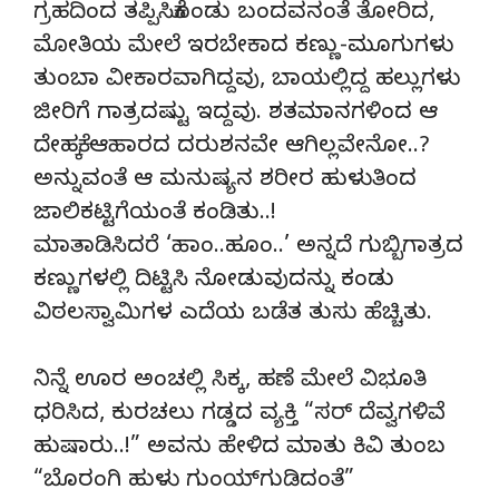
ಗ್ರಹದಿಂದ ತಪ್ಪಿಸಿಕೊಂಡು ಬಂದವನಂತೆ ತೋರಿದ,
ಮೋತಿಯ ಮೇಲೆ ಇರಬೇಕಾದ ಕಣ್ಣು-ಮೂಗುಗಳು
ತುಂಬಾ ವೀಕಾರವಾಗಿದ್ದವು, ಬಾಯಲ್ಲಿದ್ದ ಹಲ್ಲುಗಳು
ಜೀರಿಗೆ ಗಾತ್ರದಷ್ಟು ಇದ್ದವು. ಶತಮಾನಗಳಿಂದ ಆ
ದೇಹಕ್ಕೆ ಆಹಾರದ ದರುಶನವೇ ಆಗಿಲ್ಲವೇನೋ..?
ಅನ್ನುವಂತೆ ಆ ಮನುಷ್ಯನ ಶರೀರ ಹುಳುತಿಂದ
ಜಾಲಿಕಟ್ಟಿಗೆಯಂತೆ ಕಂಡಿತು..!
ಮಾತಾಡಿಸಿದರೆ ‘ಹಾಂ..ಹೂಂ..’ ಅನ್ನದೆ ಗುಬ್ಬಿಗಾತ್ರದ
ಕಣ್ಣುಗಳಲ್ಲಿ ದಿಟ್ಟಿಸಿ ನೋಡುವುದನ್ನು ಕಂಡು
ವಿಠಲಸ್ವಾಮಿಗಳ ಎದೆಯ ಬಡೆತ ತುಸು ಹೆಚ್ಚಿತು.
ನಿನ್ನೆ ಊರ ಅಂಚಲ್ಲಿ ಸಿಕ್ಕ, ಹಣೆ ಮೇಲೆ ವಿಭೂತಿ
ಧರಿಸಿದ, ಕುರಚಲು ಗಡ್ಡದ ವ್ಯಕ್ತಿ “ಸರ್ ದೆವ್ವಗಳಿವೆ
ಹುಷಾರು..!” ಅವನು ಹೇಳಿದ ಮಾತು ಕಿವಿ ತುಂಬ
“ಬೊರಂಗಿ ಹುಳು ಗುಂಯ್‍ಗುಡಿದಂತೆ”