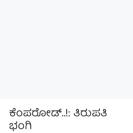
ಕೆಂಪರೋಡ್..!: ತಿರುಪತಿ
ಭಂಗಿ