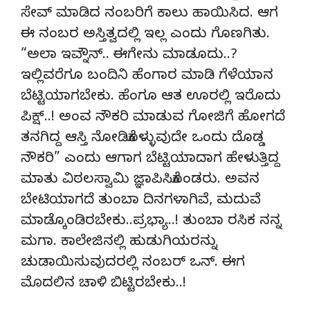
ಸೇವ್ ಮಾಡಿದ ನಂಬರಿಗೆ ಕಾಲು ಹಾಯಿಸಿದ. ಆಗ
ಈ ನಂಬರ ಅಸ್ತಿತ್ವದಲ್ಲಿ ಇಲ್ಲ ಎಂದು ಗೊಣಗಿತು.
“ಅಲಾ ಇವ್ನೌನ್.. ಈಗೇನು ಮಾಡೂದು..?
ಇಲ್ಲಿವರೆಗೂ ಬಂದಿನಿ ಹೆಂಗಾರ ಮಾಡಿ ಗೆಳೆಯಾನ
ಬೆಟ್ಟಿಯಾಗಬೇಕು. ಹೆಂಗೂ ಆತ ಊರಲ್ಲಿ ಇರೊದು
ಪಿಕ್ಷ್..! ಅಂವ ನೌಕರಿ ಮಾಡುವ ಗೋಜಿಗೆ ಹೋಗದೆ
ತನಗಿದ್ದ ಆಸ್ತಿ ನೋಡಿಕೊಳ್ಳುವುದೇ ಒಂದು ದೊಡ್ಡ
ನೌಕರಿ” ಎಂದು ಆಗಾಗ ಬೆಟ್ಟಿಯಾದಾಗ ಹೇಳುತ್ತಿದ್ದ
ಮಾತು ವಿಠಲಸ್ವಾಮಿ ಜ್ಞಾಪಿಸಿಕೊಂಡರು. ಅವನ
ಬೇಟಿಯಾಗದೆ ತುಂಬಾ ದಿನಗಳಾಗಿವೆ, ಮದುವೆ
ಮಾಡ್ಕೊಂಡಿರಬೇಕು..ಪ್ರಭ್ಯಾ..! ತುಂಬಾ ರಸಿಕ ನನ್ನ
ಮಗಾ. ಕಾಲೇಜಿನಲ್ಲಿ ಹುಡುಗಿಯರನ್ನು
ಚುಡಾಯಿಸುವುದರಲ್ಲಿ ನಂಬರ್ ಒನ್. ಈಗ
ಮೊದಲಿನ ಚಾಳಿ ಬಿಟ್ಟಿರಬೇಕು..!