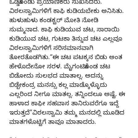
ಒಡ್ಡಿಕೊಂಡು ಪ್ರಯಾಣಿಕರು ಸುಖಿಸಿದರು.
ವಿಠಲಸ್ವಾಮಿಗಳಿಗೆ ಕಾಫಿ ಕುಡಿಯಬೇಕು ಅನಿಸಿತು.
ಹುಳುಹುಳು ಕಂಡಕ್ಟರ್ ಮೋತಿ ನೋಡಿ
ಸುಮ್ಮನಾದ. ಕಾಫಿ ಕುಡಿಯುವ ಚಟ, ಸಾರಾಯಿ
ಕುಡಿಯುವ ಚಟ, ಗುಟಕಾ ತಿನ್ನುವ ಚಟ ಎಲ್ಲವೂ
ವಿಠಲಸ್ವಾಮಿಗಳಿಗೆ ಸರಿಸಮಾನವಾಗಿ
ತೋರತೊಡಗಿತು.“ಈ ಚಟ ಪಟಕ್ಕನ ಬಿಡು ಅಂತ
ಹೇಳೊದೇನೋ ಸರಳ. ಮೈಗಂಟಿಕೊಂಡ ಚಟ
ಬಿಡೋದು ಸುಲಭದ ಮಾತಾಲ್ಲ. ಅದನ್ನು
ಬಿಡ್ಬೇಕಂದ್ರ ಮನಸ್ಸು ಕಲ್ಲ ಮಾಡ್ಕೊಳ್ಳೊದು
ಎಲ್ಲರಿಂದ ನೀಗೂ ಮಾತಲ್ಲ. ತನ್ನಿಂದಲೂ ಅಷ್ಟೆ. ಈ
ಹಾಳಾದ ಕಾಫೀ ಸಹವಾಸ ತಾನಿರುವರೆಗೂ ಇದ್ದೆ
ಇರುತ್ತದೆ”ವಿಠಲಸ್ವಾಮಿ ತಮ್ಮ ಮನದಲ್ಲಿ ಮೂಡಿದ
ಮಾತಗಳೊಟ್ಟಿಗೆ ತಾವೂ ಮಾತಾದರು.