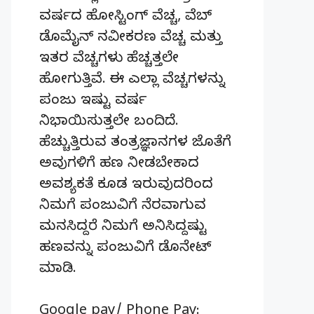
ವರ್ಷದ ಹೋಸ್ಟಿಂಗ್‌ ವೆಚ್ಚ, ವೆಬ್‌
ಡೊಮೈನ್‌ ನವೀಕರಣ ವೆಚ್ಚ ಮತ್ತು
ಇತರ ವೆಚ್ಚಗಳು ಹೆಚ್ಚತ್ತಲೇ
ಹೋಗುತ್ತಿವೆ. ಈ ಎಲ್ಲಾ ವೆಚ್ಚಗಳನ್ನು
ಪಂಜು ಇಷ್ಟು ವರ್ಷ
ನಿಭಾಯಿಸುತ್ತಲೇ ಬಂದಿದೆ.
ಹೆಚ್ಚುತ್ತಿರುವ ತಂತ್ರಜ್ಞಾನಗಳ ಜೊತೆಗೆ
ಅವುಗಳಿಗೆ ಹಣ ನೀಡಬೇಕಾದ
ಅವಶ್ಯಕತೆ ಕೂಡ ಇರುವುದರಿಂದ
ನಿಮಗೆ ಪಂಜುವಿಗೆ ನೆರವಾಗುವ
ಮನಸಿದ್ದರೆ ನಿಮಗೆ ಅನಿಸಿದ್ದಷ್ಟು
ಹಣವನ್ನು ಪಂಜುವಿಗೆ ಡೊನೇಟ್‌
ಮಾಡಿ.
Google pay/ Phone Pay: