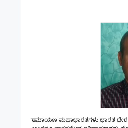
ರಾಮಾಯಣ ಮಹಾಭಾರತಗಳು ಭಾರತ ದೇಶದ 