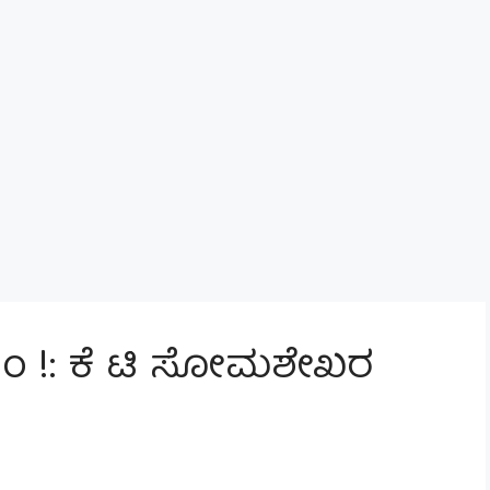
ರುಂ !: ಕೆ ಟಿ ಸೋಮಶೇಖರ