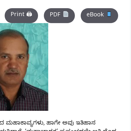
Print 🖨
PDF
eBook
ಮಹಾಕಾವ್ಯಗಳು, ಹಾಗೇ ಅವು ಇತಿಹಾಸ