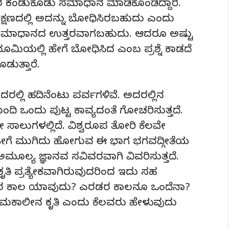
್ತರ ಕಂಡುಕೊಡು ಸಮಾಧಾನ ಮಾಡಿಕೊಂಡಿದ್ದಾರೆ.
್ಷಣದಲ್ಲಿ ಅದನ್ನು ಬೋಧಿಸಿರಬಹುದು ಎಂದು
ು, ಸಮಾಧಾನದ ಉತ್ತರವಾಗಬಹುದು. ಆದರೂ ಅಷ್ಟು
ಮಿಯಲ್ಲಿ ಹೇಗೆ ಬೋಧಿಸಿದ ಎಂಬ ಪ್ರಶ್ನೆ ಕಾಡದೆ
ೊಡುತ್ತಾರೆ.
್ಲಿ ಹದಿನೆಂಟು ಪರ್ವಗಳಿವೆ. ಅದರಲ್ಲಿನ
ಂದಿ ಒಂದು ಪುಟ್ಟ ಕಾವ್ಯದಂತೆ ಗೋಚರಿಸುತ್ತದೆ.
ಸಾಲುಗಳಲ್ಲಿದೆ. ವಿಶ್ವರೂಪ ತೋರಿ ಕೆಲವೇ
ಾನೆ. ಹೀಗೆ ಮುಗಿದು ಹೋಗುವ ಈ ಭಾಗ ಭಗವದ್ಗೀತೆಯ
 ಅಮೂಲ್ಯ ಜ್ಞಾನವ ಸವಿವರವಾಗಿ ವಿವರಿಸುತ್ತದೆ.
 ಕೃತಿ ಪ್ರತ್ಯೇಕವಾಗಿರುವುದರಿಂದ ಇದು ಸಹ
ರ ಕಾಲ ಯಾವುದು? ಎರಡರ ಕಾಲನೂ ಒಂದೆನಾ?
 ಸಮಕಾಲೀನ ಕೃತಿ ಎಂದು ಕೆಲವರು ಹೇಳುವುದು