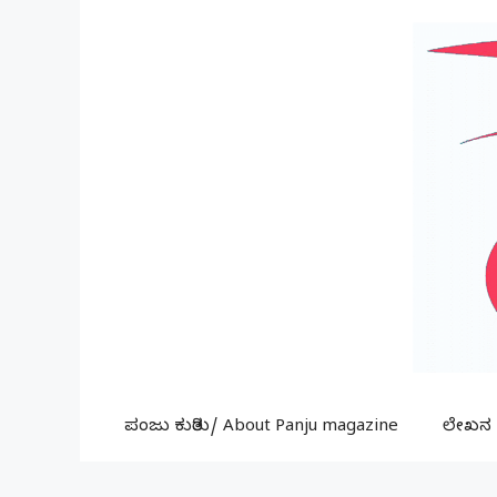
Skip
to
content
ಪಂಜು ಕುರಿತು/ About Panju magazine
ಲೇಖನ ಕ