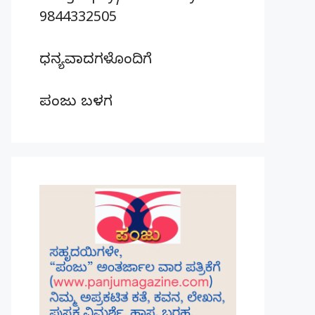
9844332505
ಧನ್ಯವಾದಗಳೊಂದಿಗೆ
ಪಂಜು ಬಳಗ