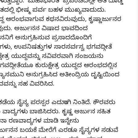
ತಿದ್ದಾರೆ. ‘ಮಹಾಭಾರತ’ ಪ್ರಪಂಚದಲ್ಲೇ ಅತಿ ದೊಡ್ಡ
ದಲ್ಲಿ ಭೀಷ್ಮ ಪರ್ವ ಬಹಳ ಮುಖ್ಯವಾದುದು.
 ಯುದ್ದ ಆರಂಭವಾಗುವ ಕಥನವಿರುವುದು, ಕೃಷ್ಣಾರ್ಜುನರ
ವುದು. ಅರ್ಜುನನ ವಿಷಾದ ಭಾವದಿಂದ
ುನನಿಗೆ ಅನುಗ್ರಹಿಸುವ ಪ್ರಸಾದದೊಂದಿಗೆ
ಳು, ಉಪನಿಷತ್ತುಗಳ ಸಾರಸರ್ವಸ್ವ ಭಗವದ್ಗೀತೆ
ಷೇತ್ರ ಯುದ್ದವನ್ನು ಸವಿವರವಾಗಿ ಸಂಜಯನು
. ಭಗವದ್ಗೀತೆಯೂ ಕುರುಕ್ಷೇತ್ರ ಯುದ್ದದ ಆರಂಭದಲ್ಲಿನ
ುನಿ ಅನುಗ್ರಹಿಸಿದ ಅತೀಂದ್ರಿಯ ದೃಷ್ಟಿಯಿಂದ
ಾದವನ್ನು ಸಹ ವಿವರಿಸಿದ.
ೂ ಕಡೆಯ ಸೈನ್ಯ ಪರಸ್ಪರ ಎದುರಾಗಿ ನಿಂತಿದೆ. ಕೌರವರು
ವಾದ್ಯಗಳು ಬಾಜಿಸಿದರು. ಕೃಷ್ಣ ಅರ್ಜುನ ಸಹಿತ
ನಾ ರಣವಾದ್ಯಗಳ ಮಾಡಿ ಇನ್ನೇನು
ಅರ್ಜುನನ ಬಯಕೆ ಮೇರೆಗೆ ಎರಡೂ ಸೈನ್ಯಗಳ ಸಡುವೆ