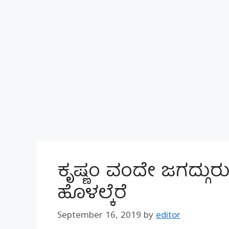
ಕೃಷ್ಣಂ ವಂದೇ ಜಗದ್ಗು
ಹೊಳಲ್ಕೆರೆ
September 16, 2019
by
editor