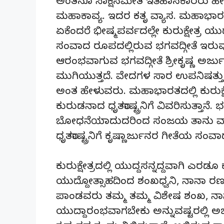
ಅಂತನೂ ಸಾಕ್ಷಸಮೇತ ಇತಿಹಾಸಕಾರರು ಹೇಳುತ್
ಮಹಾಕಾವ್ಯ. ಇದರ ಕತೃ ವ್ಯಾಸ. ಮಹಾಭಾರತ
ಏಕೆಂದರೆ ಭೀಷ್ಮಪರ್ವದಲ್ಲೇ ಕುರುಕ್ಷೇತ್ರ
ಸಂವಾದ ರೂಪದಲ್ಲಿರುವ ಭಗವದ್ಗೀತೆ ಇರು
ಆರಂಭವಾಗುವ ಭಗವದ್ಗೀತೆ ಶ್ರೀಕೃಷ್ಣ ಅರ್ಜ
ಮುಗಿಯುತ್ತದೆ. ವೇದಗಳ ಸಾರ ಉಪನಿಷತ್ತುಗ
ಅಂತ ಹೇಳುವರು. ಮಹಾಭಾರತದಲ್ಲಿ ಕುರುಕ್
ಕುರುಡನಾದ ಧೃತರಾಷ್ಟ್ರನಿಗೆ ವಿವರಿಸುತ್ತಾನೆ
ಬೋಧನೆಯಾದುದರಿಂದ ಸಂಜಯ ತಾನು ವ್ಯಾಸಮ
ಧೃತರಾಷ್ಟ್ರನಿಗೆ ಕೃಷ್ಣಾರ್ಜುನರ ಗೀತೆಯ ಸಂವ
ಕುರುಕ್ಷೇತ್ರದಲ್ಲಿ ಯುದ್ದಸನ್ನದ್ದವಾಗಿ ಎರಡ
ಯುದ್ದೋತ್ಸಾಹದಿಂದ ಶಂಖಧ್ವನಿ, ನಾನಾ ರಣ 
ಪಾಂಡವರು ತಮ್ಮ ತಮ್ಮ ವಿಶೇಷ ಶಂಖ, ನಾ
ಯುದ್ದಾರಂಭವಾಗಬೇಕು ಅನ್ನುವಷ್ಟರಲ್ಲಿ 