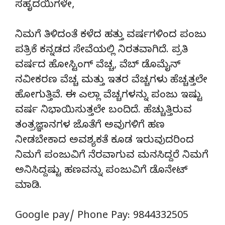
ಸಹೃದಯಿಗಳೇ,
ನಿಮಗೆ ತಿಳಿದಂತೆ ಕಳೆದ ಹತ್ತು ವರ್ಷಗಳಿಂದ ಪಂಜು
ಪತ್ರಿಕೆ ಕನ್ನಡದ ಸೇವೆಯಲ್ಲಿ ನಿರತವಾಗಿದೆ. ಪ್ರತಿ
ವರ್ಷದ ಹೋಸ್ಟಿಂಗ್‌ ವೆಚ್ಚ, ವೆಬ್‌ ಡೊಮೈನ್‌
ನವೀಕರಣ ವೆಚ್ಚ ಮತ್ತು ಇತರ ವೆಚ್ಚಗಳು ಹೆಚ್ಚತ್ತಲೇ
ಹೋಗುತ್ತಿವೆ. ಈ ಎಲ್ಲಾ ವೆಚ್ಚಗಳನ್ನು ಪಂಜು ಇಷ್ಟು
ವರ್ಷ ನಿಭಾಯಿಸುತ್ತಲೇ ಬಂದಿದೆ. ಹೆಚ್ಚುತ್ತಿರುವ
ತಂತ್ರಜ್ಞಾನಗಳ ಜೊತೆಗೆ ಅವುಗಳಿಗೆ ಹಣ
ನೀಡಬೇಕಾದ ಅವಶ್ಯಕತೆ ಕೂಡ ಇರುವುದರಿಂದ
ನಿಮಗೆ ಪಂಜುವಿಗೆ ನೆರವಾಗುವ ಮನಸಿದ್ದರೆ ನಿಮಗೆ
ಅನಿಸಿದ್ದಷ್ಟು ಹಣವನ್ನು ಪಂಜುವಿಗೆ ಡೊನೇಟ್‌
ಮಾಡಿ.
Google pay/ Phone Pay: 9844332505