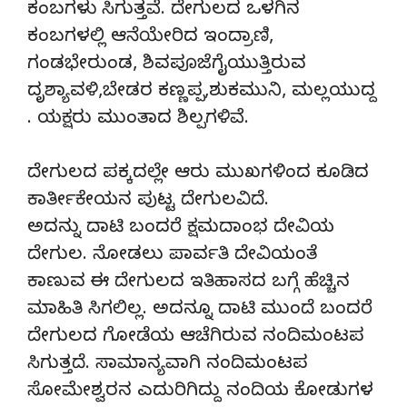
ಕಂಬಗಳು ಸಿಗುತ್ತವೆ. ದೇಗುಲದ ಒಳಗಿನ
ಕಂಬಗಳಲ್ಲಿ ಆನೆಯೇರಿದ ಇಂದ್ರಾಣಿ,
ಗಂಡಭೇರುಂಡ, ಶಿವಪೂಜೆಗೈಯುತ್ತಿರುವ
ದೃಶ್ಯಾವಳಿ,ಬೇಡರ ಕಣ್ಣಪ್ಪ,ಶುಕಮುನಿ, ಮಲ್ಲಯುದ್ದ
. ಯಕ್ಷರು ಮುಂತಾದ ಶಿಲ್ಪಗಳಿವೆ.
ದೇಗುಲದ ಪಕ್ಕದಲ್ಲೇ ಆರು ಮುಖಗಳಿಂದ ಕೂಡಿದ
ಕಾರ್ತೀಕೇಯನ ಪುಟ್ಟ ದೇಗುಲವಿದೆ.
ಅದನ್ನು ದಾಟಿ ಬಂದರೆ ಕ್ಷಮದಾಂಭ ದೇವಿಯ
ದೇಗುಲ. ನೋಡಲು ಪಾರ್ವತಿ ದೇವಿಯಂತೆ
ಕಾಣುವ ಈ ದೇಗುಲದ ಇತಿಹಾಸದ ಬಗ್ಗೆ ಹೆಚ್ಚಿನ
ಮಾಹಿತಿ ಸಿಗಲಿಲ್ಲ. ಅದನ್ನೂ ದಾಟಿ ಮುಂದೆ ಬಂದರೆ
ದೇಗುಲದ ಗೋಡೆಯ ಆಚೆಗಿರುವ ನಂದಿಮಂಟಪ
ಸಿಗುತ್ತದೆ. ಸಾಮಾನ್ಯವಾಗಿ ನಂದಿಮಂಟಪ
ಸೋಮೇಶ್ವರನ ಎದುರಿಗಿದ್ದು ನಂದಿಯ ಕೋಡುಗಳ