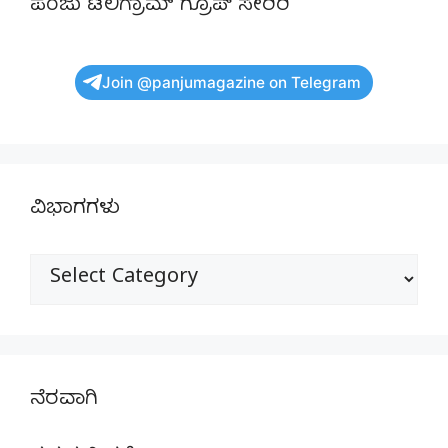
ಪಂಜು ಟೆಲಿಗ್ರಾಮ್ ಗ್ರೂಪ್ ಸೇರಿರಿ
Join @panjumagazine on Telegram
ವಿಭಾಗಗಳು
ವಿಭಾಗಗಳು
ನೆರವಾಗಿ