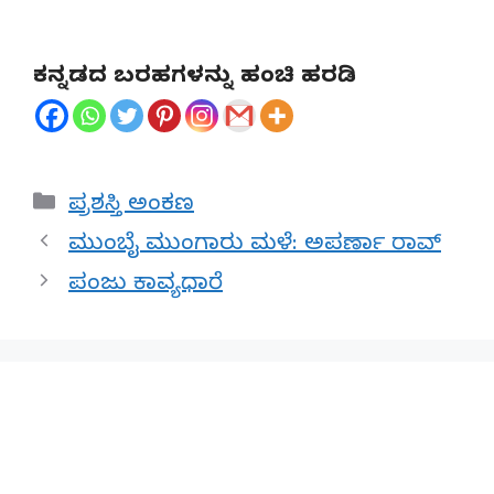
ಕನ್ನಡದ ಬರಹಗಳನ್ನು ಹಂಚಿ ಹರಡಿ
Categories
ಪ್ರಶಸ್ತಿ ಅಂಕಣ
ಮುಂಬೈ ಮುಂಗಾರು ಮಳೆ: ಅಪರ್ಣಾ ರಾವ್
ಪಂಜು ಕಾವ್ಯಧಾರೆ