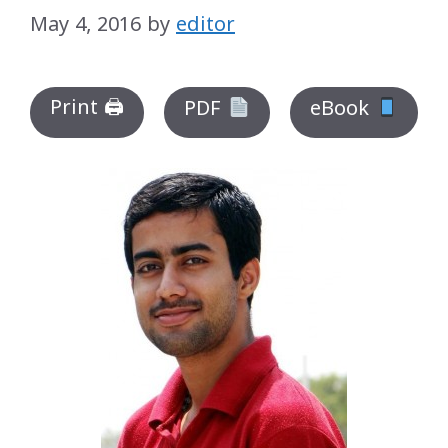
May 4, 2016
by
editor
Print 🖨
PDF
eBook