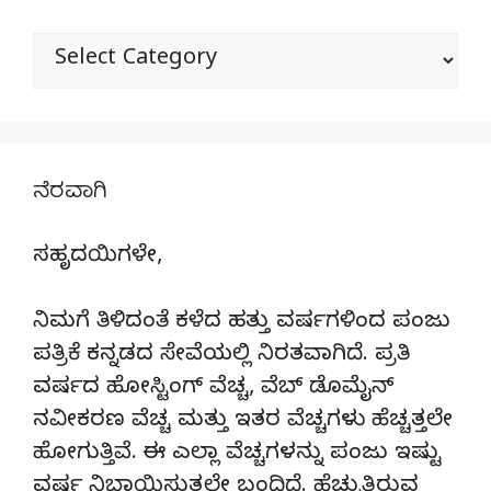
ವಿಭಾಗಗಳು
ನೆರವಾಗಿ
ಸಹೃದಯಿಗಳೇ,
ನಿಮಗೆ ತಿಳಿದಂತೆ ಕಳೆದ ಹತ್ತು ವರ್ಷಗಳಿಂದ ಪಂಜು
ಪತ್ರಿಕೆ ಕನ್ನಡದ ಸೇವೆಯಲ್ಲಿ ನಿರತವಾಗಿದೆ. ಪ್ರತಿ
ವರ್ಷದ ಹೋಸ್ಟಿಂಗ್‌ ವೆಚ್ಚ, ವೆಬ್‌ ಡೊಮೈನ್‌
ನವೀಕರಣ ವೆಚ್ಚ ಮತ್ತು ಇತರ ವೆಚ್ಚಗಳು ಹೆಚ್ಚತ್ತಲೇ
ಹೋಗುತ್ತಿವೆ. ಈ ಎಲ್ಲಾ ವೆಚ್ಚಗಳನ್ನು ಪಂಜು ಇಷ್ಟು
ವರ್ಷ ನಿಭಾಯಿಸುತ್ತಲೇ ಬಂದಿದೆ. ಹೆಚ್ಚುತ್ತಿರುವ