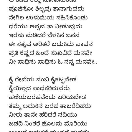
ಆ ಕಡೆದ ಕಲ್ಲು ನೋವನುಂಡು
ಪೂಜಿಸೋ ಶಿಲ್ಪವು ತಾನಾಗುವದು
ನೇಗಿಲ ಉಳುಮೆಯ ಸಹಿಸಿಕೊಂಡು
ಧರೆಯು ಅನ್ನವ ತಾ ನೀಡುವುದು
ಇರಳು ಮಡಿದರೆ ಬೆಳಕಿನ ಜನನ
ಈ ಸತ್ಯವ ಅರಿತರೆ ಬದುಕಿದು ಪಾವನ
ಪ್ರತಿ ಕಷ್ಟದ ಹಿಂದೆ ಸುಖವಿದೆ ಮನವೇ
ನೀ ಸಾಧಿಸು ಸಾಧಿಸು ಓ ನನ್ನ ಮನವೇ..
ಕೈ ರೇಖೆಯ ನಂಬಿ ಕೈಕಟ್ಟಬೇಡ
ಕೈಯಿಲ್ಲದ ಸಾಧಕರಿರುವರು
ಹಣೆಯಬರಹವೆಂದು ಜರಿಯಬೇಡ
ತಮ್ಮ ಬದುಕಿನ ಬರಹ ತಾಬರೆದಿಹರು
ನೀರು ತಾನೇ ಹರಿದರೆ ನದಿಯು
ಜಡದಿ ನಿಂತರೆ ಹೊಲಸು ಮೊರಿಯು