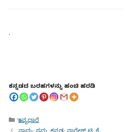
.
ಕನ್ನಡದ ಬರಹಗಳನ್ನು ಹಂಚಿ ಹರಡಿ
Categories
ಕಾವ್ಯಧಾರೆ
ನಾವು- ನಮ್ಮ ಕನ್ನಡ: ನಾಗೇಶ್ ಟಿ. ಕೆ.