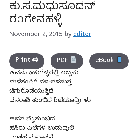
ಕು.ಸ.ಮಧುಸೂದನ್
ರಂಗೇನಹಳ್ಳಿ
November 2, 2015
by
editor
Print 🖨
PDF
eBook
ಅವನು ಕಾಡುಗಳ್ಳರಲ್ಲಿ ಬಬ್ಬನು
ಮಳೆತಂಪಿಗೆ ನಳ-ನಳಸುತ್ತ
ಚಿಗುರೊಡೆಯುತ್ತಿದೆ
ವನರಾಶಿ ತುಂಬಿದೆ ಶಿಖೆಯಾದ್ರಿಗಳು
ಅವನ ಮೈತುಂಬಿದ
ಹಸಿರು ಎಲೆಗಳ ಉಡುಪುಲಿ