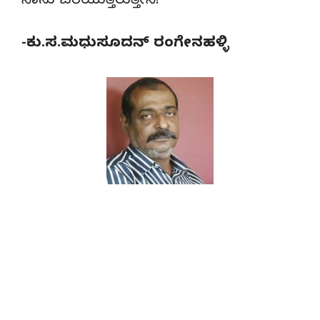
ನಾನು ಬರೆಯುತ್ತಿರುತ್ತೇನೆ!
-ಕು.ಸ.ಮಧುಸೂದನ್ ರಂಗೇನಹಳ್ಳಿ