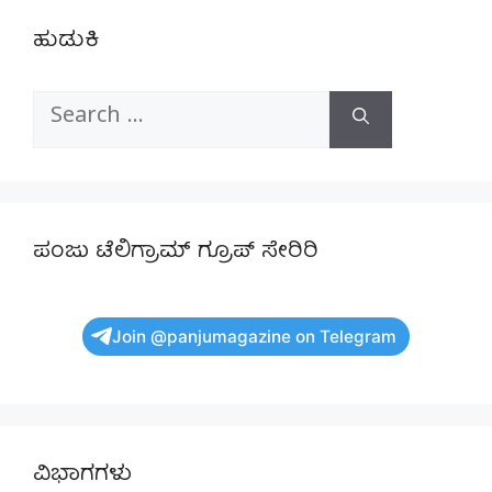
ಹುಡುಕಿ
Search
for:
ಪಂಜು ಟೆಲಿಗ್ರಾಮ್ ಗ್ರೂಪ್ ಸೇರಿರಿ
Join @panjumagazine on Telegram
ವಿಭಾಗಗಳು