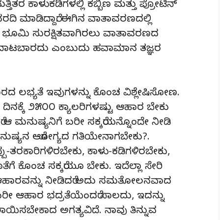
ಮತ್ತಿತರ ಕಾಳುಕಡಿಗಳಲ್ಲಿ ಕಬ್ಬಿಣ ಮತ್ತು ಪ್ರೋಟಿನ್
ದಿ ಮಾಡಿದ್ದಾರೆ. ಈಗಿನ ವಾತಾವರಣದಲ್ಲಿ
 ಭೂಮಿ ಸುರಕ್ಷಿತವಾಗಿರಲು ವಾತಾವರಣದ
. ದಾಟಬಾರದು ಎಂಬುದು ಹವಾಮಾನ ತಜ್ಞರ
ಲಭ್ಯತೆ ಇವುಗಳನ್ನು ಕೊಂಚ ವಿಶ್ಲೇಷಿಸೋಣ.
ದಿನಕ್ಕೆ ೨೫೦೦ ಕ್ಯಾಲರಿಗಳಷ್ಟು ಆಹಾರ ಬೇಕು
 ಮನುಷ್ಯನಿಗೆ ಬರೀ ಸಕ್ಕರೆಯನ್ನೊಂದೇ ನೀಡಿ
ಮನುಷ್ಯನ ಆರೋಗ್ಯದ ಗತಿಯೇನಾಗಬೇಕು?.
-ತರಕಾರಿಗಳಿರಬೇಕು, ಕಾಳು-ಕಡಿಗಳಿರಬೇಕು,
ತೆಗೆ ಕೊಂಚ ಸಕ್ಕರೆಯೂ ಬೇಕು. ಇದೆಲ್ಲಾ ಸೇರಿ
ಿ ಆಹಾರವನ್ನು ನೀಡಿದರೆ ಅದು ಸಮತೋಲನವಾದ
ಬರೀ ಆಹಾರ ಭದ್ರತೆಯೆಂದರೆ ಸಾಲದು, ಇದನ್ನು
ಸಬೇಕಾದ ಅಗತ್ಯವಿದೆ. ನಾವು ತಿನ್ನುವ