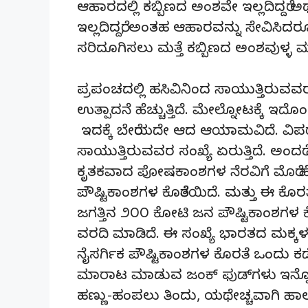
ಆಹಾರದಲ್ಲಿ ಕಬ್ಬಿಣದ ಅಂಶವೇ ಇಲ್ಲದಿದ್ದರೆ
ಇಲ್ಲದಿದ್ದರೆ, ಅಂತಹ ಆಹಾರವನ್ನು ಸೇವಿಸಿದರ
ಸರಿದೂಗಿಸಲು ಮತ್ತೆ ಕಬ್ಬಿಣದ ಅಂಶವುಳ್ಳ ಮಾತ್
ಪ್ರಪಂಚದಲ್ಲಿ ಹಸಿವಿನಿಂದ ಸಾಯುತ್ತಿರುವವರ
ಉತ್ಪಾದನೆ ಹೆಚ್ಚುತ್ತಿದೆ. ಮೇಲ್ನೋಟಕ್ಕ
ಇದಕ್ಕೆ ಬೇರೆಯದೇ ಆದ ಆಯಾಮವಿದೆ. ವಿಪರ್
ಸಾಯುತ್ತಿರುವವರ ಸಂಖ್ಯೆ ಏರುತ್ತಿದೆ. ಅಂ
ಕೃತಕವಾದ ಪೋಷಕಾಂಶಗಳ ನೆರವಿಗೆ ಮೊರೆ ಹ
ಪೌಷ್ಟಿಕಾಂಶಗಳ ಕೊರೆತೆಯಿದೆ. ಮತ್ತು ಈ 
ಜಗತ್ತಿನ ೨೦೦ ಕೋಟಿ ಜನ ಪೌಷ್ಟಿಕಾಂಶಗಳ ಕೊ
ವರದಿ ಮಾಡಿದೆ. ಈ ಸಂಖ್ಯೆ ಭಾರತದ ಮಕ್ಕಳಲ್ಲ
ನೈಸರ್ಗಿಕ ಪೌಷ್ಟಿಕಾಂಶಗಳ ಕೊರತೆ ಒಂದು ಕಡ
ಮಾರಾಟ ಮಾಡುವ ಜಂಕ್ ಫುಡ್‌ಗಳು ಇನ್ನೊಂದ
ಹಣ್ಣು-ಹಂಪಲು ತಿಂದು, ಯಥೇಚ್ಚವಾಗಿ ಹಾಲು