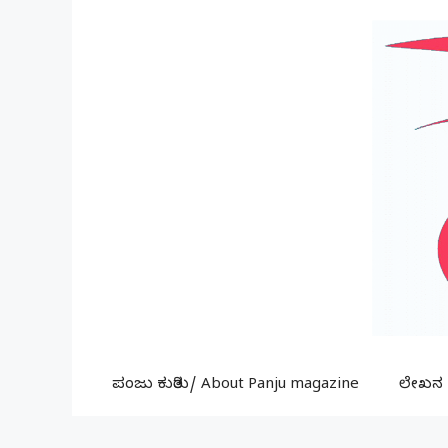
Skip
to
content
ಪಂಜು ಕುರಿತು/ About Panju magazine
ಲೇಖನ ಕ