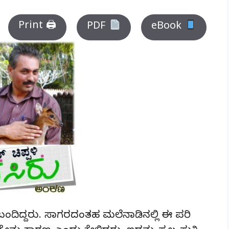
Print 🖨
PDF
eBook
ೆ ಬಂದಿದ್ದರು. ಸಾಗರದಂತಹ ಮಲೆನಾಡಿನಲ್ಲಿ ಈ ಪರಿ