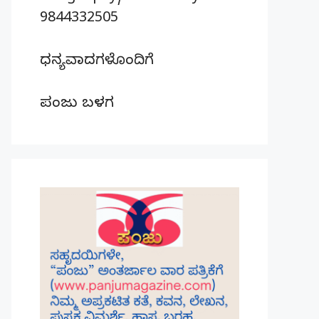
9844332505
ಧನ್ಯವಾದಗಳೊಂದಿಗೆ
ಪಂಜು ಬಳಗ