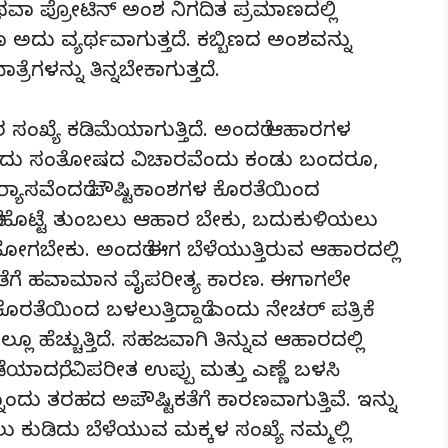
 ಅಥವಾ ಪ್ರೋಟಿನ್ ಅಂಶ ನಿಗದಿತ ಪ್ರಮಾಣದಲ್ಲಿ
ೂ ಅದು ವ್ಯರ್ಥವಾಗುತ್ತದೆ. ಕಬ್ಬಿಣದ ಅಂಶವನ್ನು
ರೆಗಳನ್ನು ತಿನ್ನಬೇಕಾಗುತ್ತದೆ.
 ಸಂಖ್ಯೆ ಕಡಿಮೆಯಾಗುತ್ತಿದೆ. ಅಂದರೆ ಆಹಾರಗಳ
ೆ ಇದೊಂದು ಸಂತೋಷದ ವಿಚಾರವೆಂದು ಕಂಡು ಬಂದರೂ,
‍ಯಾಸವೆಂದರೆ ಪೌಷ್ಟಿಕಾಂಶಗಳ ಕೊರತೆಯಿಂದ
ದರೆ ಹೊಟ್ಟೆ ತುಂಬಲು ಆಹಾರ ಬೇಕು, ಬದುಕುಳಿಯಲು
ೋಗಬೇಕು. ಅಂದರೆ ಈಗ ಬೆಳೆಯುತ್ತಿರುವ ಆಹಾರದಲ್ಲಿ
ಕೊರತೆಗೆ ಹವಾಮಾನ ವೈಪರೀತ್ಯ ಕಾರಣ. ಈಗಾಗಲೇ
ರತೆಯಿಂದ ಬಳಲುತ್ತಿದ್ದಾರೆ ಎಂದು ನೇಚರ್ ಪತ್ರಿಕೆ
ೂ ಹೆಚ್ಚುತ್ತಿದೆ. ಸಹಜವಾಗಿ ತಿನ್ನುವ ಆಹಾರದಲ್ಲಿ
ೆಯಾದರೆ, ವಿಪರೀತ ಉಪ್ಪು ಮತ್ತು ಎಣ್ಣೆ ಬಳಸಿ
ು ತರಹದ ಅಪೌಷ್ಟಿಕತೆಗೆ ಕಾರಣವಾಗುತ್ತಿವೆ. ಇನ್ನು
 ಕುಡಿದು ಬೆಳೆಯುವ ಮಕ್ಕಳ ಸಂಖ್ಯೆ ನಮ್ಮಲ್ಲಿ