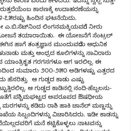
ಕ್ಕೇನು ಕಾರಣ ಎಂದು ಕೇಳಿದರು. ಇದನ್ನು ಸ್ವಲ್ಪ ಸುತ್ತಿ-
ುತ್ತದೆಯೆಂಬ ಕಾರಣಕ್ಕೆ ಉದಾಹರಣೆಯನ್ನು
೭೫ರಷ್ಟು ಹಿಂದಿನ ಘಟನೆಯಿದು.
ೇ ಎ.ಬಿ.ಸೆಟ್‌ನಿಂದ ಲಿಂಗನಮಕ್ಕಿಯವರೆಗೆ ನೀರು
 ಯೋಜನೆ ತಯಾರಾಯಿತು. ಈ ಯೋಜನೆಗೆ ಸೆಂಟ್ರಲ್
ಗಿನ ಹಾಗೆ ತಂತ್ರಜ್ಞಾನ ಮುಂದುವರೆದು ಆಧುನಿಕ
ಿಳುನಾಡು ಮತ್ತು ಆಂಧ್ರದ ಕೂಲಿಗಳನ್ನು ಸಾವಿರಾರು
ಸುವ ಯಾಂತ್ರಿಕೃತ ಗರಗಸಗಳೂ ಆಗ ಇರಲಿಲ್ಲ. ಈ
ನೆಲದಿಂದ ಸುಮಾರು ೨೦೦-೨೫೦ ಅಡಿಗಳಷ್ಟು ಎತ್ತರದ
ೆಂದು ಹೆಸರಿತ್ತು. ಆ ಗುಡ್ಡದ ಕಾಡು ಎಷ್ಟು
್ಟುತ್ತಿರಲಿಲ್ಲ. ಆ ಗುಡ್ಡದ ಕಾಡಿನಲ್ಲಿ ನಂದಿ-ಹೆಬ್ಬಲಸು-
 ಜೊತೆಗೆ ಪಶ್ಚಿಮಘಟ್ಟದ ಅಪರೂಪದ ಔಷಧೀಯ
ಟೂ ಮರಗಳನ್ನು ಕಡಿದು ರಾಶಿ ಹಾಕಿ ಚಾನೆಲ್ ಮಣ್ಣನ್ನು
ಖೆಯ ಸಿಬ್ಬಂದಿಗಳನ್ನು ವಿಚಾರಿಸಿದರು. ಇಡೀ ಕಾಡನ್ನು
ಮನೆಯಿಲ್ಲದವರಿಗೆ ಮನೆ ಕಟ್ಟಿಕೊಳ್ಳಲು ನಾಟವನ್ನು