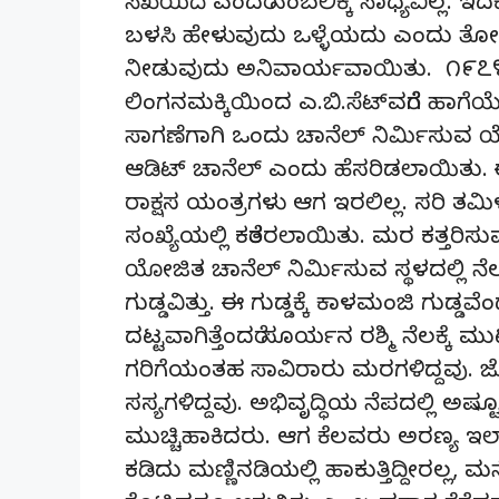
ಸೆಖೆಯಿದೆ ಎಂದರೆ ನಂಬಲಿಕ್ಕೆ ಸಾಧ್ಯವಿಲ್ಲ. ಇದ
ಬಳಸಿ ಹೇಳುವುದು ಒಳ್ಳೆಯದು ಎಂದು ತೋರ
ನೀಡುವುದು ಅನಿವಾರ್ಯವಾಯಿತು. ೧೯೭೪-
ಲಿಂಗನಮಕ್ಕಿಯಿಂದ ಎ.ಬಿ.ಸೆಟ್‌ವರೆಗೆ ಹಾಗೆಯ
ಸಾಗಣೆಗಾಗಿ ಒಂದು ಚಾನೆಲ್ ನಿರ್ಮಿಸುವ
ಆಡಿಟ್ ಚಾನೆಲ್ ಎಂದು ಹೆಸರಿಡಲಾಯಿತು. ಈ
ರಾಕ್ಷಸ ಯಂತ್ರಗಳು ಆಗ ಇರಲಿಲ್ಲ. ಸರಿ ತಮ
ಸಂಖ್ಯೆಯಲ್ಲಿ ಕರೆತರಲಾಯಿತು. ಮರ ಕತ್ತರಿ
ಯೋಜಿತ ಚಾನೆಲ್ ನಿರ್ಮಿಸುವ ಸ್ಥಳದಲ್ಲಿ 
ಗುಡ್ಡವಿತ್ತು. ಈ ಗುಡ್ಡಕ್ಕೆ ಕಾಳಮಂಜಿ ಗುಡ್ಡವ
ದಟ್ಟವಾಗಿತ್ತೆಂದರೆ ಸೂರ್ಯನ ರಶ್ಮಿ ನೆಲಕ್ಕೆ ಮುಟ
ಗರಿಗೆಯಂತಹ ಸಾವಿರಾರು ಮರಗಳಿದ್ದವು.
ಸಸ್ಯಗಳಿದ್ದವು. ಅಭಿವೃದ್ಧಿಯ ನೆಪದಲ್ಲಿ ಅಷ್
ಮುಚ್ಚಿಹಾಕಿದರು. ಆಗ ಕೆಲವರು ಅರಣ್ಯ ಇಲಾ
ಕಡಿದು ಮಣ್ಣಿನಡಿಯಲ್ಲಿ ಹಾಕುತ್ತಿದ್ದೀರಲ್ಲ, 