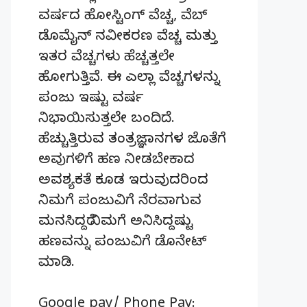
ವರ್ಷದ ಹೋಸ್ಟಿಂಗ್‌ ವೆಚ್ಚ, ವೆಬ್‌
ಡೊಮೈನ್‌ ನವೀಕರಣ ವೆಚ್ಚ ಮತ್ತು
ಇತರ ವೆಚ್ಚಗಳು ಹೆಚ್ಚತ್ತಲೇ
ಹೋಗುತ್ತಿವೆ. ಈ ಎಲ್ಲಾ ವೆಚ್ಚಗಳನ್ನು
ಪಂಜು ಇಷ್ಟು ವರ್ಷ
ನಿಭಾಯಿಸುತ್ತಲೇ ಬಂದಿದೆ.
ಹೆಚ್ಚುತ್ತಿರುವ ತಂತ್ರಜ್ಞಾನಗಳ ಜೊತೆಗೆ
ಅವುಗಳಿಗೆ ಹಣ ನೀಡಬೇಕಾದ
ಅವಶ್ಯಕತೆ ಕೂಡ ಇರುವುದರಿಂದ
ನಿಮಗೆ ಪಂಜುವಿಗೆ ನೆರವಾಗುವ
ಮನಸಿದ್ದರೆ ನಿಮಗೆ ಅನಿಸಿದ್ದಷ್ಟು
ಹಣವನ್ನು ಪಂಜುವಿಗೆ ಡೊನೇಟ್‌
ಮಾಡಿ.
Google pay/ Phone Pay: