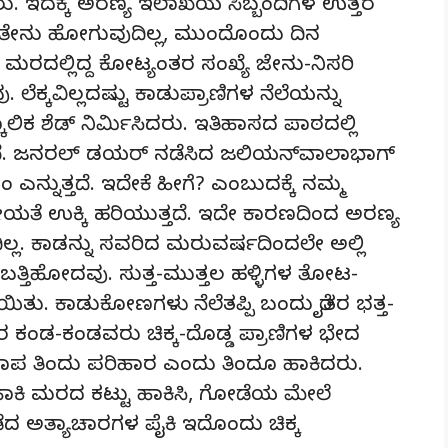
ೆದರು. ಇದಕ್ಕೆ ಅರಣ್ಯ ಇಲಾಖೆಯ ಸಿಬ್ಬಂದಿಗಳ ಉತ್ತರ
ಳೆತೇನು ಹೋಗುವುದಿಲ್ಲ, ಮುಂದೊಂದು ದಿನ
ಯ ಮರದಲ್ಲಿದ್ದ ಕೋಟ್ಯಂತರ ಸಂಖ್ಯೆ ಜೇನು-ನಿಸರಿ
ೆಕ್ಕವಿಲ್ಲದಷ್ಟು ಕಾಡುಪ್ರಾಣಿಗಳ ನೆಲೆಯನ್ನು
ಾಲಿಕ ಶೆಡ್ ನಿರ್ಮಿಸಿದರು. ಇತಿಹಾಸದ ಪಾಠದಲ್ಲಿ
ತದೆ. ಜನರಲ್ ಡಯರ್ ನಡೆಸಿದ ಜಲಿಯನ್‌ವಾಲಾಭಾಗ್
ಂ ಎನ್ನುತ್ತದೆ. ಇದೇಕೆ ಹೀಗೆ? ಎಂಬುದಕ್ಕೆ ನಮ್ಮ
ೀಯತೆ ಉಕ್ಕಿ ಹರಿಯುತ್ತದೆ. ಇದೇ ಕಾರಣದಿಂದ ಅರಣ್ಯ
ದಿಲ್ಲ. ಕಾಡನ್ನು ಸವರಿದ ಮರುವರ್ಷದಿಂದಲೇ ಅಲ್ಲಿ
ಳು ಬತ್ತಿಹೋದವು. ಸುತ್ತ-ಮುತ್ತಲ ಹಳ್ಳಿಗಳ ತೋಟ-
ಾಯಿತು. ಕಾಡುಕೋಣಗಳು ನೆಲೆತಪ್ಪಿ ಬಂದು ರೈತರ ಭತ್ತ-
ರ ಕಂಡ-ಕಂಡವರು ಚಿಕ್ಕ-ದೊಡ್ಡ ಪ್ರಾಣಿಗಳ ಭೇದ
ಪ ತಿಂದು ಪರಿಹಾರ ಎಂದು ತಿಂದೂ ಹಾಕಿದರು.
ಹಾಕಿ ಮರದ ಕಟ್ಟು ಹಾಕಿಸಿ, ಗೋಡೆಯ ಮೇಲೆ
ನಡೆದ ಅತ್ಯಾಚಾರಗಳ ಪೈಕಿ ಇದೊಂದು ಚಿಕ್ಕ