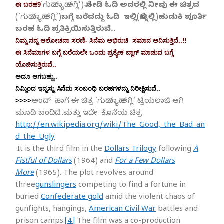
ಈ ಬರಹ9
`ಗುಡ್ ಬ್ಯಾಡ್ ಅಗ್ಲಿ’)
ನೋಡಿ ಓದಿ ಅದರಲ್ಲಿ ನೀವು ಈ ಚಿತ್ರದ
(
`ಗುಡ್ ಬ್ಯಾಡ್ ಅಗ್ಲಿ’)
ಬಗ್ಗೆ ಬರೆದದ್ದು ಓದಿ ಇಲ್ಲಿ(ನೆಟ್ನಲ್ಲಿ)ಹುಡುಕಿ ಪೂರ್ತಿ
ಬರಹ ಓದಿ ಪ್ರತಿಕ್ರಿಯಿಸುತ್ತಿರುವೆ..
ನಿಮ್ಮ ನನ್ನ ಆಲೋಚನಾ ಸರಣಿ- ಸಿನೆಮ ಅಭಿರುಚಿ ಸಮಾನ ಅನಿಸುತ್ತಿದೆ..!!
ಈ ಸಿನೆಮಾಗಳ ಬಗ್ಗೆ ಬರೆಯಲೇ ಒಂದು ಪ್ರತ್ಯೇಕ ಬ್ಲಾಗ್ ಮಾಡುವ ಬಗ್ಗೆ
ಯೊಚಿಸುತ್ತಿರುವೆ..
ಅದೂ ಆಗಬಹ್ದು..
ನಿಮ್ಮಿಂದ ಇನ್ನಸ್ಟು ಸಿನೆಮ ಸಂಬಂಧಿ ಬರಹಗಳನ್ನು ನಿರೀಕ್ಷಿಸುವೆ..
>>>>
ಅಂದ್ ಹಾಗೆ ಈ ಚಿತ್ರ
`ಗುಡ್ ಬ್ಯಾಡ್ ಅಗ್ಲಿ’ ಟ್ರಿಯಲಾಜಿ ಆಗಿ
ಮೂಡಿ ಬಂದಿದೆ..ಮತ್ತು ಇದೇ ಕೊನೆಯ ಚಿತ್ರ
http://en.wikipedia.org/wiki/The_Good,_the_Bad_an
d_the_Ugly
It is the third film in the
Dollars Trilogy
following
A
Fistful of Dollars
(1964) and
For a Few Dollars
More
(1965). The plot revolves around
three
gunslingers
competing to find a fortune in
buried
Confederate gold
amid the violent chaos of
gunfights, hangings,
American Civil War
battles and
prison camps.
[4]
The film was a co-production