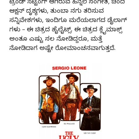
ಟ್ರೆಂಡ್ ಸೆಟ್ಟಿಂಗ್ ಆಗಿರುವ ಹಿನ್ನೆಲೆ ಸಂಗೀತ, ಚಿಂದಿ
ಆಕ್ಷನ್ ದೃಶ್ಯಗಳು, ತುಂಬಾ ನಗು ತರಿಸುವ
ಸನ್ನಿವೇಶಗಳು, ಇಂದಿಗೂ ಮರೆಯಲಾಗದ ಡೈಲಾಗ್
ಗಳು – ಈ ಚಿತ್ರದ ಹೈಲೈಟ್ಸ್. ಈ ಚಿತ್ರದ ಕ್ಲೈಮಾಕ್ಸ್
ಅಂತೂ ಎಷ್ಟು ಸಲ ನೋಡಿದ್ದರೂ, ಮತ್ತೆ
ನೋಡಿದಾಗ ಅಷ್ಟೇ ರೋಮಾಂಚನವಾಗುತ್ತದೆ.