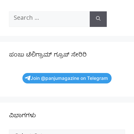
Search
for:
ಪಂಜು ಟೆಲಿಗ್ರಾಮ್ ಗ್ರೂಪ್ ಸೇರಿರಿ
Join @panjumagazine on Telegram
ವಿಭಾಗಗಳು
ವಿಭಾಗಗಳು