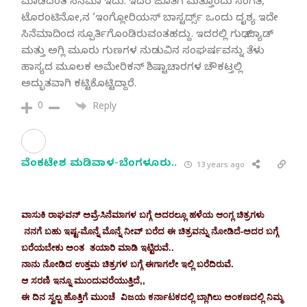
ಮಾಡಿದಂತ ಸಿನೆಮಾ ಇದು. ಇದರ ಜೊತೆಗೆ ಮತ್ತೊಂದು ಸಂಗತಿ,
ಟೊರಂಟಿನೋ,ನ ‘ಇಂಗ್ಲೋರಿಯಸ್ ಬಾಸ್ಟರ್ದ್ಸ್ ಒಂದು ದೃಶ್ಯ ಇದೇ
ಸಿನೆಮಾದಿಂದ ಸ್ಪೂರ್ತಿಗೊಂಡಿರುವಂತಹದ್ದು. ಇದರಲ್ಲಿ ಗುಡ್ ,ಬ್ಯಾಡ್
ಮತ್ತು ಅಗ್ಲಿ ಮೂರು ಗುಣಗಳ ನುಡುವಿನ ಸಂಘರ್ಷವನ್ನು ತೆಳು
ಹಾಸ್ಯದ ಮೂಲಕ ಅಮೇರಿಕನ್ ಶಿಷ್ಟಾಚಾರಗಳ ಚೌಕಟ್ತಲ್ಲಿ
ಅದ್ಭುತವಾಗಿ ಕಟ್ಟಿಕೊಟ್ಟಿದ್ದಾರೆ.
0
Reply
ವೆಂಕಟೇಶ ಮಡಿವಾಳ-ಬೆಂಗಳೂರು..
13 years ago
ವಾಸುಕಿ ರಾಘವನ್ ಅವ್ರೆ-ಸಿನೆಮಾಗಳ ಬಗ್ಗೆ ಅದರಲ್ಲೂ ಹಳೆಯ ಆಂಗ್ಲ ಚಿತ್ರಗಳು
ನನಗೆ ಬಹು ಇಷ್ಟ-ಮೊನ್ನೆ ಮೊನ್ನೆ ನೀವ್ ಬರೆದ ಈ ಚಿತ್ರವನ್ನು ನೋಡಿದೆ-ಅದರ ಬಗ್ಗೆ
ಬರೆಯಬೇಕು ಅಂತ ತಯಾರಿ ಮಾಡಿ ಇಟ್ಟಿರುವೆ..
ನಾನು ನೋಡಿದ ಉತ್ತಮ ಚಿತ್ರಗಳ ಬಗ್ಗೆ ಈಗಾಗಲೇ ಇಲ್ಲಿ ಬರೆದಿರುವೆ.
ಆ ಸರಣಿ ಇನ್ನೂ ಮುಂದುವರೆಯುತ್ತಿದೆ,,
ಈ ದಿನ ಸ್ವಲ್ಪ ಹೊತ್ತಿಗೆ ಮುಂಚೆ ವಿಜಯ ಕರ್ನಾಟಕದಲ್ಲಿ ಬ್ಲಾಗಿಲು ಅಂಕಣದಲ್ಲಿ ನಿಮ್ಮ