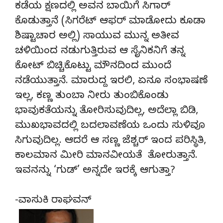
ಕಡೆಯ ಕ್ಷಣದಲ್ಲಿ ಅವನ ಬಾಯಿಗೆ ಸಿಗಾರ್
ಕೊಡುತ್ತಾನೆ (ಸಿಗರೆಟ್ ಆಫರ್ ಮಾಡೋದು ಕೂಡಾ
ಶಿಷ್ಟಾಚಾರ ಅಲ್ಲಿ) ಸಾಯುವ ಮುನ್ನ ಅತೀವ
ಚಳಿಯಿಂದ ನಡುಗುತ್ತಿರುವ ಆ ಸೈನಿಕನಿಗೆ ತನ್ನ
ಕೋಟ್ ಬಿಚ್ಚಿಕೊಟ್ಟು ಮೌನದಿಂದ ಮುಂದೆ
ನಡೆಯುತ್ತಾನೆ. ಮಾರುದ್ದ ಇರಲಿ, ಏನೂ ಸಂಭಾಷಣೆ
ಇಲ್ಲ, ಕಣ್ಣ ತುಂಬಾ ನೀರು ತುಂಬಿಕೊಂಡು
ಭಾವುಕತೆಯನ್ನು ತೋರಿಸುವುದಿಲ್ಲ, ಅದೆಲ್ಲಾ ಬಿಡಿ,
ಮುಖಭಾವದಲ್ಲಿ ಬದಲಾವಣೆಯ ಒಂದು ಸುಳಿವೂ
ಸಿಗುವುದಿಲ್ಲ. ಆದರೆ ಆ ಸಣ್ಣ ಜೆಶ್ಚರ್ ಇಂದ ಪರಿಸ್ಥಿತಿ,
ಕಾಲಮಾನ ಮೀರಿ ಮಾನವೀಯತೆ ತೋರುತ್ತಾನೆ.
ಇವನನ್ನು ‘ಗುಡ್’ ಅನ್ನದೇ ಇರಕ್ಕೆ ಆಗುತ್ತಾ?
-ವಾಸುಕಿ ರಾಘವನ್