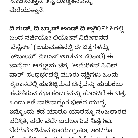
ಸೂಚಿಸುತ್ತಾನೆ. ತನ್ನ ದೊಡ್ಡತನವನ್ನು
ಮೆರೆಯುತ್ತಾನೆ.
ದಿ ಗುಡ್, ದಿ ಬ್ಯಾಡ್ ಅಂಡ್ ದಿ ಅಗ್ಲಿ:
೧೯೬೬ರಲ್ಲಿ
ಬಂದ ಸರ್ಜಿಯೋ ಲಿಯೋನ್ ನಿರ್ದೇಶನದ
‘ವೆಸ್ಟೆರ್ನ್’ (ಆಡುಮಾತಿನಲ್ಲಿ ಈ ಚಿತ್ರಗಳನ್ನು
‘ಕೌಬಾಯ್’ ಫಿಲಂಸ್ ಅಂತನೂ ಕರಿತಾರೆ) ಈ
ಜಾನ್ರೆಯ ಅತ್ಯುತ್ತಮ ಚಿತ್ರ. ‘ಅಮೆರಿಕನ್ ಸಿವಿಲ್
ವಾರ್’ ಸಂಧರ್ಭದಲ್ಲಿ ಮೂರು ವ್ಯಕ್ತಿಗಳು ಒಂದು
ಸ್ಮಶಾನದಲ್ಲಿ ಹೂತಿಟ್ಟಿರುವ ಚಿನ್ನವನ್ನು ಹುಡುಕಲು
ಹವಣಿಸುವ ಕಥಾಹಂದರವನ್ನು ಹೊಂದಿದೆ ಈ ಚಿತ್ರ.
ಒಂದು ಕಡೆ ನಾಡಿನಾದ್ಯಂತ ಭೀಕರ ಯುದ್ಧ,
ಇನ್ನೊಂದು ಕಡೆ ಯಾರೂ ಯಾರನ್ನೂ ನಂಬಲಾರದ
ಪರಿಸ್ಥಿತಿ, ಪದೇ ಪದೇ ಬದಲಾಗುವ ನಿಷ್ಠೆಗಳು.
ಬೆರಗುಗೊಳಿಸುವ ಛಾಯಾಗ್ರಹಣ, ಇಂದಿಗೂ