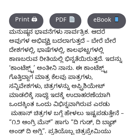
Print 🖨
PDF
eBook
ಮನುಷ್ಯನ ಭಾವನೆಗಳು ಸಾರ್ವತ್ರಿಕ. ಆದರೆ
ಅವುಗಳ ಅಭಿವ್ಯಕ್ತಿ ಬದಲಾಗುತ್ತದೆ – ಬೇರೆ ಬೇರೆ
ದೇಶಗಳಲ್ಲಿ, ಭಾಷೆಗಳಲ್ಲಿ, ಕಾಲಘಟ್ಟಗಳಲ್ಲಿ
ಕಾಣಬರುವ ರೀತಿಯಲ್ಲಿ ಭಿನ್ನತೆಯಿರುತ್ತದೆ. ಇದನ್ನು
‘ಕಾಂಟೆಕ್ಸ್ಟ್’ ಅಂತೀನಿ ನಾನು. ಈ ಕಾಂಟೆಕ್ಸ್ಟ್
ಗೊತ್ತಿದ್ದಾಗ ಮಾತ್ರ ಕೆಲವು ಪಾತ್ರಗಳು,
ಸನ್ನಿವೇಶಗಳು, ಚಿತ್ರಗಳನ್ನು ಅಪ್ಪ್ರಿಶಿಯೇಟ್
ಮಾಡಲಿಕ್ಕೆ ಸಾಧ್ಯ! ಇದಕ್ಕೆ ಉದಾಹರಣೆಯಾಗಿ
ಒಂದಕ್ಕಿಂತ ಒಂದು ವಿಭಿನ್ನವಾಗಿರುವ ಎರಡು
ಮಹಾನ್ ಚಿತ್ರಗಳ ಬಗ್ಗೆ ಹೇಳಲು ಇಷ್ಟಪಡುತ್ತೇನೆ –
“೧೨ ಆಂಗ್ರಿ ಮೆನ್” ಹಾಗು “ದಿ ಗುಡ್, ದಿ ಬ್ಯಾಡ್
ಅಂಡ್ ದಿ ಅಗ್ಲಿ”. ಪ್ರತಿಯೊಬ್ಬ ಚಿತ್ರಪ್ರೇಮಿಯು