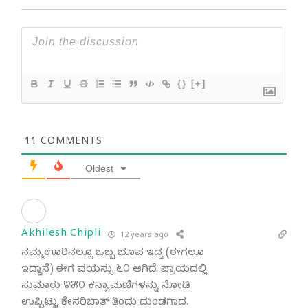
{}
[+]
11
COMMENTS
Oldest
Akhilesh Chipli
12 years ago
ನಮ್ಮ ಊರಿನಲ್ಲೂ ಒಬ್ಬ ಭೂಪ ಇದ್ದ (ಈಗಲೂ
ಇದ್ದಾನೆ) ಈಗ ವಯಸ್ಸು ೬೦ ಆಗಿದೆ. ಪ್ರಾಯದಲ್ಲಿ
ಸುಮಾರು ೪೫೦ ಕನ್ಯಾಮಣಿಗಳನ್ನು ನೋಡಿ
ಉಪ್ಪಿಟ್ಟು ಕೇಸರಿಬಾತ್ ತಿಂದು ದುಂಡಗಾದ.