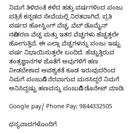
ನಿಮಗೆ ತಿಳಿದಂತೆ ಕಳೆದ ಹತ್ತು ವರ್ಷಗಳಿಂದ ಪಂಜು
ಪತ್ರಿಕೆ ಕನ್ನಡದ ಸೇವೆಯಲ್ಲಿ ನಿರತವಾಗಿದೆ. ಪ್ರತಿ
ವರ್ಷದ ಹೋಸ್ಟಿಂಗ್‌ ವೆಚ್ಚ, ವೆಬ್‌ ಡೊಮೈನ್‌
ನವೀಕರಣ ವೆಚ್ಚ ಮತ್ತು ಇತರ ವೆಚ್ಚಗಳು ಹೆಚ್ಚತ್ತಲೇ
ಹೋಗುತ್ತಿವೆ. ಈ ಎಲ್ಲಾ ವೆಚ್ಚಗಳನ್ನು ಪಂಜು ಇಷ್ಟು
ವರ್ಷ ನಿಭಾಯಿಸುತ್ತಲೇ ಬಂದಿದೆ. ಹೆಚ್ಚುತ್ತಿರುವ
ತಂತ್ರಜ್ಞಾನಗಳ ಜೊತೆಗೆ ಅವುಗಳಿಗೆ ಹಣ
ನೀಡಬೇಕಾದ ಅವಶ್ಯಕತೆ ಕೂಡ ಇರುವುದರಿಂದ
ನಿಮಗೆ ಪಂಜುವಿಗೆ ನೆರವಾಗುವ ಮನಸಿದ್ದರೆ ನಿಮಗೆ
ಅನಿಸಿದ್ದಷ್ಟು ಹಣವನ್ನು ಪಂಜುವಿಗೆ ಡೊನೇಟ್‌ ಮಾಡಿ.
Google pay/ Phone Pay: 9844332505
ಧನ್ಯವಾದಗಳೊಂದಿಗೆ