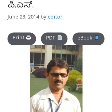
ಪಿ.ಎಸ್.
June 23, 2014
by
editor
Print 🖨
PDF
eBook