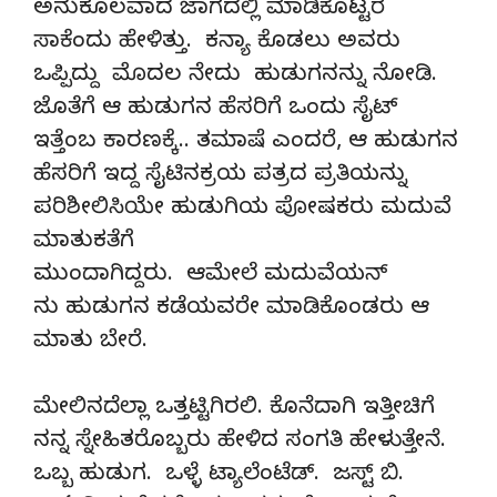
ಅನುಕೂಲವಾದ ಜಾಗದಲ್ಲಿ ಮಾಡಿಕೊಟ್ಟರೆ
ಸಾಕೆಂದು ಹೇಳಿತ್ತು. ಕನ್ಯಾ ಕೊಡಲು ಅವರು
ಒಪ್ಪಿದ್ದು ಮೊದಲ ನೇದು ಹುಡುಗನನ್ನು ನೋಡಿ.
ಜೊತೆಗೆ ಆ ಹುಡುಗನ ಹೆಸರಿಗೆ ಒಂದು ಸೈಟ್
ಇತ್ತೆಂಬ ಕಾರಣಕ್ಕೆ.. ತಮಾಷೆ ಎಂದರೆ, ಆ ಹುಡುಗನ
ಹೆಸರಿಗೆ ಇದ್ದ ಸೈಟಿನಕ್ರಯ ಪತ್ರದ ಪ್ರತಿಯನ್ನು
ಪರಿಶೀಲಿಸಿಯೇ ಹುಡುಗಿಯ ಪೋಷಕರು ಮದುವೆ
ಮಾತುಕತೆಗೆ
ಮುಂದಾಗಿದ್ದರು. ಆಮೇಲೆ ಮದುವೆಯನ್
ನು ಹುಡುಗನ ಕಡೆಯವರೇ ಮಾಡಿಕೊಂಡರು ಆ
ಮಾತು ಬೇರೆ.
ಮೇಲಿನದೆಲ್ಲಾ ಒತ್ತಟ್ಟಿಗಿರಲಿ. ಕೊನೆದಾಗಿ ಇತ್ತೀಚಿಗೆ
ನನ್ನ ಸ್ನೇಹಿತರೊಬ್ಬರು ಹೇಳಿದ ಸಂಗತಿ ಹೇಳುತ್ತೇನೆ.
ಒಬ್ಬ ಹುಡುಗ. ಒಳ್ಳೆ ಟ್ಯಾಲೆಂಟೆಡ್. ಜಸ್ಟ್ ಬಿ.