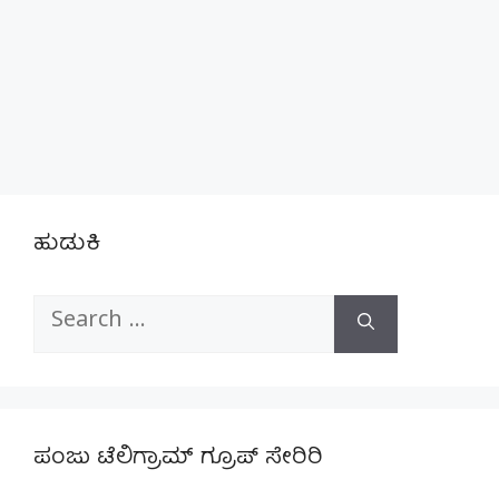
ಹುಡುಕಿ
Search
for:
ಪಂಜು ಟೆಲಿಗ್ರಾಮ್ ಗ್ರೂಪ್ ಸೇರಿರಿ