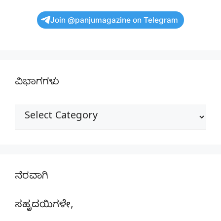
Join @panjumagazine on Telegram
ವಿಭಾಗಗಳು
ವಿಭಾಗಗಳು
ನೆರವಾಗಿ
ಸಹೃದಯಿಗಳೇ,