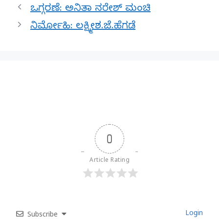
ಒಗ್ಗರಣೆ: ಅನಿತಾ ನರೇಶ್ ಮಂಚಿ
ನಿರ್ಮೋಹಿ: ಲಕ್ಷ್ಮೀಶ.ಜೆ.ಹೆಗಡೆ
0
Article Rating
Login
Subscribe