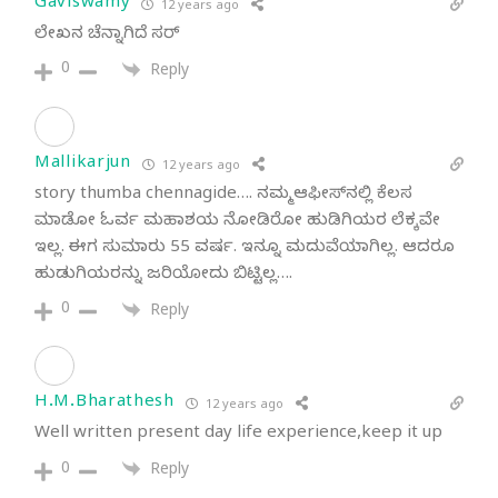
Gaviswamy
12 years ago
ಲೇಖನ ಚೆನ್ನಾಗಿದೆ ಸರ್
0
Reply
Mallikarjun
12 years ago
story thumba chennagide…. ನಮ್ಮ ಆಫೀಸ್​ನಲ್ಲಿ ಕೆಲಸ
ಮಾಡೋ ಓರ್ವ ಮಹಾಶಯ ನೋಡಿರೋ ಹುಡಿಗಿಯರ ಲೆಕ್ಕವೇ
ಇಲ್ಲ. ಈಗ ಸುಮಾರು 55 ವರ್ಷ. ಇನ್ನೂ ಮದುವೆಯಾಗಿಲ್ಲ. ಆದರೂ
ಹುಡುಗಿಯರನ್ನು ಜರಿಯೋದು ಬಿಟ್ಟಿಲ್ಲ….
0
Reply
H.M.Bharathesh
12 years ago
Well written present day life experience,keep it up
0
Reply