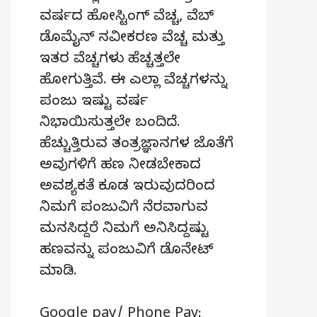
ವರ್ಷದ ಹೋಸ್ಟಿಂಗ್‌ ವೆಚ್ಚ, ವೆಬ್‌
ಡೊಮೈನ್‌ ನವೀಕರಣ ವೆಚ್ಚ ಮತ್ತು
ಇತರ ವೆಚ್ಚಗಳು ಹೆಚ್ಚತ್ತಲೇ
ಹೋಗುತ್ತಿವೆ. ಈ ಎಲ್ಲಾ ವೆಚ್ಚಗಳನ್ನು
ಪಂಜು ಇಷ್ಟು ವರ್ಷ
ನಿಭಾಯಿಸುತ್ತಲೇ ಬಂದಿದೆ.
ಹೆಚ್ಚುತ್ತಿರುವ ತಂತ್ರಜ್ಞಾನಗಳ ಜೊತೆಗೆ
ಅವುಗಳಿಗೆ ಹಣ ನೀಡಬೇಕಾದ
ಅವಶ್ಯಕತೆ ಕೂಡ ಇರುವುದರಿಂದ
ನಿಮಗೆ ಪಂಜುವಿಗೆ ನೆರವಾಗುವ
ಮನಸಿದ್ದರೆ ನಿಮಗೆ ಅನಿಸಿದ್ದಷ್ಟು
ಹಣವನ್ನು ಪಂಜುವಿಗೆ ಡೊನೇಟ್‌
ಮಾಡಿ.
Google pay/ Phone Pay: