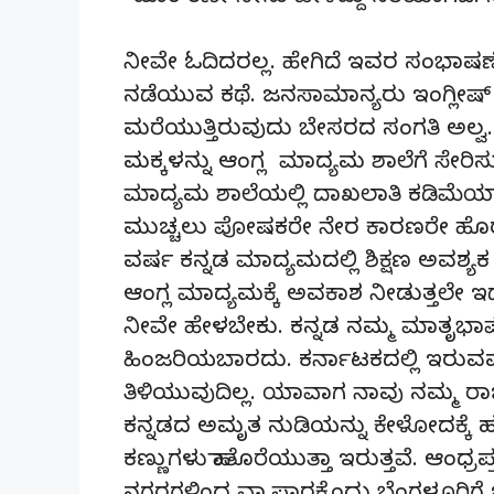
ನೀವೇ ಓದಿದರಲ್ಲ. ಹೇಗಿದೆ ಇವರ ಸಂಭಾಷಣ
ನಡೆಯುವ ಕಥೆ. ಜನಸಾಮಾನ್ಯರು ಇಂಗ್ಲೀಷ್
ಮರೆಯುತ್ತಿರುವುದು ಬೇಸರದ ಸಂಗತಿ ಅಲ್ವ. ಅ
ಮಕ್ಕಳನ್ನು ಆಂಗ್ಲ ಮಾದ್ಯಮ ಶಾಲೆಗೆ ಸೇರಿ
ಮಾದ್ಯಮ ಶಾಲೆಯಲ್ಲಿ ದಾಖಲಾತಿ ಕಡಿಮೆಯಾಗ
ಮುಚ್ಚಲು ಪೋಷಕರೇ ನೇರ ಕಾರಣರೇ ಹೊರತು ಶಿ
ವರ್ಷ ಕನ್ನಡ ಮಾದ್ಯಮದಲ್ಲಿ ಶಿಕ್ಷಣ ಅವ
ಆಂಗ್ಲ ಮಾದ್ಯಮಕ್ಕೆ ಅವಕಾಶ ನೀಡುತ್ತಲೇ
ನೀವೇ ಹೇಳಬೇಕು. ಕನ್ನಡ ನಮ್ಮ ಮಾತೃಭಾ
ಹಿಂಜರಿಯಬಾರದು. ಕರ್ನಾಟಕದಲ್ಲಿ ಇರುವವ
ತಿಳಿಯುವುದಿಲ್ಲ. ಯಾವಾಗ ನಾವು ನಮ್ಮ ರಾಜ
ಕನ್ನಡದ ಅಮೃತ ನುಡಿಯನ್ನು ಕೇಳೋದಕ್ಕೆ ಹಂ
ಕಣ್ಣುಗಳು ಹಾತೊರೆಯುತ್ತಾ ಇರುತ್ತವೆ. ಆಂಧ್