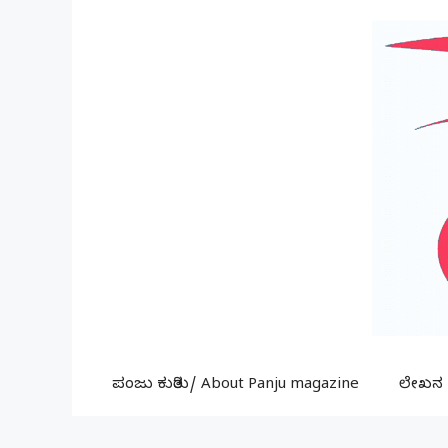
Skip
to
content
ಪಂಜು ಕುರಿತು/ About Panju magazine
ಲೇಖನ ಕ