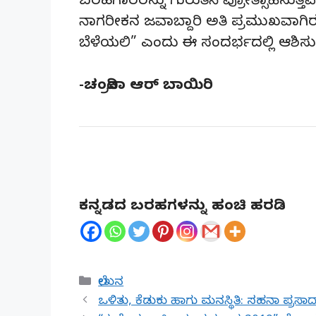
ಬರಹಗಾರರನ್ನು ಗುರುತಿಸಿ ಪ್ರೋತ್ಸಾಹಿಸುತ್ತಿವೆ
ನಾಗರೀಕನ ಜವಾಬ್ದಾರಿ ಅತಿ ಪ್ರಮುಖವಾಗಿರುತ
ಬೆಳೆಯಲಿ” ಎಂದು ಈ ಸಂದರ್ಭದಲ್ಲಿ ಆಶಿಸುತ್
-ಚಂದ್ರಿಕಾ ಆರ್ ಬಾಯಿರಿ
ಕನ್ನಡದ ಬರಹಗಳನ್ನು ಹಂಚಿ ಹರಡಿ
Categories
ಲೇಖನ
ಒಳಿತು, ಕೆಡುಕು ಹಾಗು ಮನಸ್ಥಿತಿ: ಸಹನಾ ಪ್ರಸಾದ