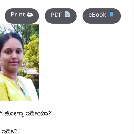
Print 🖨
PDF
eBook
ಿಗೆ ಹೋಗ್ತಾ ಇದೀಯಾ?”
 ಇದೀನಿ.”