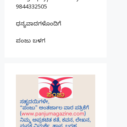
9844332505
ಧನ್ಯವಾದಗಳೊಂದಿಗೆ
ಪಂಜು ಬಳಗ