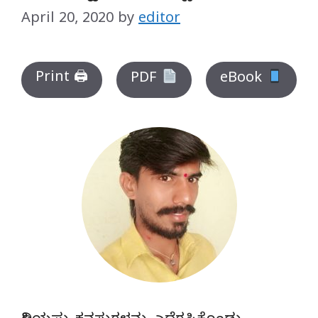
April 20, 2020
by
editor
Print 🖨
PDF
eBook