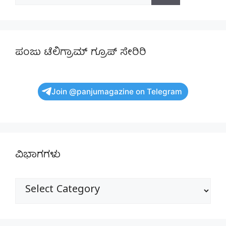
for:
ಪಂಜು ಟೆಲಿಗ್ರಾಮ್ ಗ್ರೂಪ್ ಸೇರಿರಿ
Join @panjumagazine on Telegram
ವಿಭಾಗಗಳು
ವಿಭಾಗಗಳು