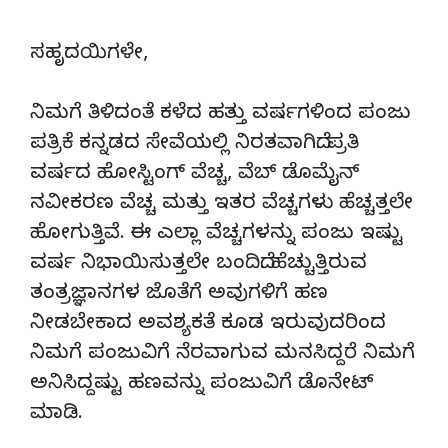
ಸಹೃದಯಿಗಳೇ,
ನಿಮಗೆ ತಿಳಿದಂತೆ ಕಳೆದ ಹತ್ತು ವರ್ಷಗಳಿಂದ ಪಂಜು
ಪತ್ರಿಕೆ ಕನ್ನಡದ ಸೇವೆಯಲ್ಲಿ ನಿರತವಾಗಿದೆ. ಪ್ರತಿ
ವರ್ಷದ ಹೋಸ್ಟಿಂಗ್‌ ವೆಚ್ಚ, ವೆಬ್‌ ಡೊಮೈನ್‌
ನವೀಕರಣ ವೆಚ್ಚ ಮತ್ತು ಇತರ ವೆಚ್ಚಗಳು ಹೆಚ್ಚತ್ತಲೇ
ಹೋಗುತ್ತಿವೆ. ಈ ಎಲ್ಲಾ ವೆಚ್ಚಗಳನ್ನು ಪಂಜು ಇಷ್ಟು
ವರ್ಷ ನಿಭಾಯಿಸುತ್ತಲೇ ಬಂದಿದೆ. ಹೆಚ್ಚುತ್ತಿರುವ
ತಂತ್ರಜ್ಞಾನಗಳ ಜೊತೆಗೆ ಅವುಗಳಿಗೆ ಹಣ
ನೀಡಬೇಕಾದ ಅವಶ್ಯಕತೆ ಕೂಡ ಇರುವುದರಿಂದ
ನಿಮಗೆ ಪಂಜುವಿಗೆ ನೆರವಾಗುವ ಮನಸಿದ್ದರೆ ನಿಮಗೆ
ಅನಿಸಿದ್ದಷ್ಟು ಹಣವನ್ನು ಪಂಜುವಿಗೆ ಡೊನೇಟ್‌
ಮಾಡಿ.