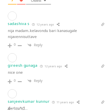
Oldest
sadashiva s
12 years ago
nija madam..kelavondu bari kanasugale
nijavennisuttave
0
Reply
gireesh gunaga
12 years ago
nice one
0
Reply
sanjeevkumar kunnur
11 years ago
ಸೋಗಸಾಗಿದೆ…