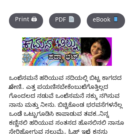
Print 🖨
PDF
eBook
ಒಂದೇ ಸಮನೆ ಹರಿಯುವ ನದಿಯಲ್ಲಿ ಬಿಟ್ಟ ಕಾಗದದ
ದೋಣಿ.. ಎತ್ತ ಪಯಣಿಸಬೇಕೆಂಬುದೇ ಗೊತ್ತಿಲ್ಲದ
ಗೊಂದಲದ ನಡುವೆ ಒಂದೇ ಸಮನೆ ನಕ್ಕು ನಗಿಸುವ
ನಾನು ಮತ್ತು ನೀನು. ಬಿಚ್ಚಿಕೊಂಡ ಭರವಸೆಗಳನೆಲ್ಲ
ಒಂದೆಡೆ ಒಟ್ಟುಗೂಡಿಸಿ ಕಾಪಾಡುವ ತವಕ..ನಿನ್ನ
ಕಣ್ಣಿನಲಿ ಹರಿಯುವ ಸಂತಸದ ಹೊನಲಿನಲಿ ನಾನೂ
ಸೇರಿಹೋಗುವ ನಲುಮೆ.. ಓಹ್ ಇದೆಲ್ಲ ಕನಸು