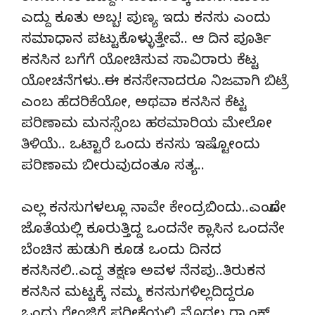
ಎದ್ದು ಕೂತು ಅಬ್ಬ! ಪುಣ್ಯ ಇದು ಕನಸು ಎಂದು
ಸಮಾಧಾನ ಪಟ್ಟುಕೊಳ್ಳುತ್ತೇವೆ.. ಆ ದಿನ ಪೂರ್ತಿ
ಕನಸಿನ ಬಗೆಗೆ ಯೋಚಿಸುವ ಸಾವಿರಾರು ಕೆಟ್ಟ
ಯೋಚನೆಗಳು..ಈ ಕನಸೇನಾದರೂ ನಿಜವಾಗಿ ಬಿಟ್ರೆ
ಎಂಬ ಹೆದರಿಕೆಯೋ, ಅಥವಾ ಕನಸಿನ ಕೆಟ್ಟ
ಪರಿಣಾಮ ಮನಸ್ಸೆಂಬ ಹಠಮಾರಿಯ ಮೇಲೋ
ತಿಳಿಯೆ.. ಒಟ್ಟಾರೆ ಒಂದು ಕನಸು ಇಷ್ಟೋಂದು
ಪರಿಣಾಮ ಬೀರುವುದಂತೂ ಸತ್ಯ..
ಎಲ್ಲ ಕನಸುಗಳಲ್ಲೂ ನಾವೇ ಕೇಂದ್ರಬಿಂದು..ಎಂದೋ
ಜೊತೆಯಲ್ಲಿ ಕೂರುತ್ತಿದ್ದ ಒಂದನೇ ಕ್ಲಾಸಿನ ಒಂದನೇ
ಬೆಂಚಿನ ಹುಡುಗಿ ಕೂಡ ಒಂದು ದಿನದ
ಕನಸಿನಲಿ..ಎದ್ದ ತಕ್ಷಣ ಅವಳ ನೆನಪು..ತಿರುಕನ
ಕನಸಿನ ಮಟ್ಟಕ್ಕೆ ನಮ್ಮ ಕನಸುಗಳಿಲ್ಲದಿದ್ದರೂ