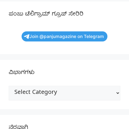
ಪಂಜು ಟೆಲಿಗ್ರಾಮ್ ಗ್ರೂಪ್ ಸೇರಿರಿ
Join @panjumagazine on Telegram
ವಿಭಾಗಗಳು
ವಿಭಾಗಗಳು
ನೆರವಾಗಿ