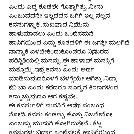
ಎಂದು ಎದ್ದ ಕೂಡಲೇ ಗೊತ್ತಾಗಿತ್ತು..ನೀನು
ಎಂಬುವವನೇ ಇಲ್ಲದವನ ಬಗೆಗೆ ಇಲ್ಲ ಸಲ್ಲದ
ಕನಸುಗಳ್ಯಾಕೆ..ಸುಖವಾದ ನಿದ್ರೆಯನು
ಹಾಳುಮಾಡಲು ಎಂದು ಒಂದೇ ಸಮನೆ
ಹಾಸಿಗೆಯಿಂದ ಎದ್ದು ಕೂತವಳಿಗೆ ಈ ಜಗತ್ತೇ ಮಲಗಿದೆ
ನಾನ್ಯಾಕೆ ಏಳಬೇಕೆಂದುಕೊಂಡರೂ ನಿದ್ರೆ ಬರದ
ಪರಿಸ್ಥಿತಿಯಲ್ಲಿ ಮನಸ್ಸು..ಈ॒ ಹಾಳಾದ್ ಮನಸ್ಸಿಗೆ
ಮತ್ತೊಮ್ಮೆ ಇದೆಲ್ಲ ಕನಸು ಎಂದು ಅರ್ಥ
ಮಾಡಿಸುವುದರೊಳಗೆ ಬೆಳಗ್ಗೆಯೇ ಆಗಿತ್ತು..ನಿದ್ರಾ
ದೇವಿ ಬಾ ಎಂದು ಕರೆದರೂ ಸೂರ್‍ಯನ ಕಿರಣಗಳಿಂದ
ಕಣ್ಮುಚ್ಚುವುದೂ ಆಗ ಕಷ್ಟವೇ..
ಈ ಕನಸುಗಳಿಗೆ ಮನಸಿಗೆ ಅದೆಂಥ ಸಂಬಂಧ
ನೋಡಿ..ಕನಸು ಕಂಡಷ್ಟು ಹೊತ್ತು ನಿಜವೇನೋ
ಎಂಬಷ್ಟು ಮುಳುಗಿ ಹೋಗಿರುತ್ತೇವೆ.. ಕೆಟ್ಟ
ಕನಸುಗಳು ಬಿದ್ದಾಗ ಒಂದೇ ಸಲಕ್ಕೆ ಹಾಸಿಗೆಯಿಂದ