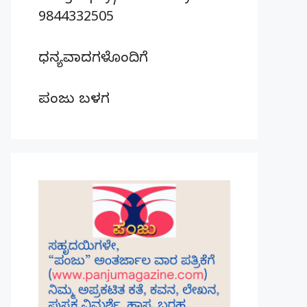
9844332505
ಧನ್ಯವಾದಗಳೊಂದಿಗೆ
ಪಂಜು ಬಳಗ