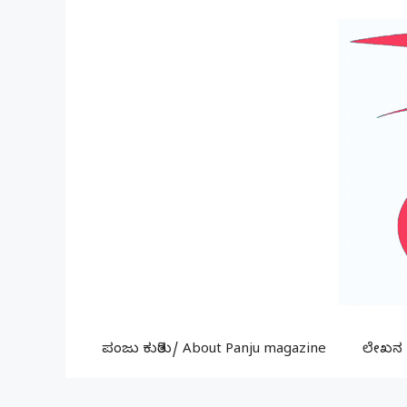
Skip
to
content
ಪಂಜು ಕುರಿತು/ About Panju magazine
ಲೇಖನ ಕ