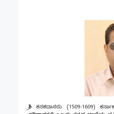
ಶ್ರೀ ಕನಕದಾಸರು (1509-1609) ಕರ್