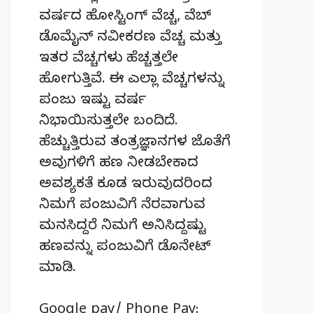
ವರ್ಷದ ಹೋಸ್ಟಿಂಗ್‌ ವೆಚ್ಚ, ವೆಬ್‌
ಡೊಮೈನ್‌ ನವೀಕರಣ ವೆಚ್ಚ ಮತ್ತು
ಇತರ ವೆಚ್ಚಗಳು ಹೆಚ್ಚತ್ತಲೇ
ಹೋಗುತ್ತಿವೆ. ಈ ಎಲ್ಲಾ ವೆಚ್ಚಗಳನ್ನು
ಪಂಜು ಇಷ್ಟು ವರ್ಷ
ನಿಭಾಯಿಸುತ್ತಲೇ ಬಂದಿದೆ.
ಹೆಚ್ಚುತ್ತಿರುವ ತಂತ್ರಜ್ಞಾನಗಳ ಜೊತೆಗೆ
ಅವುಗಳಿಗೆ ಹಣ ನೀಡಬೇಕಾದ
ಅವಶ್ಯಕತೆ ಕೂಡ ಇರುವುದರಿಂದ
ನಿಮಗೆ ಪಂಜುವಿಗೆ ನೆರವಾಗುವ
ಮನಸಿದ್ದರೆ ನಿಮಗೆ ಅನಿಸಿದ್ದಷ್ಟು
ಹಣವನ್ನು ಪಂಜುವಿಗೆ ಡೊನೇಟ್‌
ಮಾಡಿ.
Google pay/ Phone Pay: