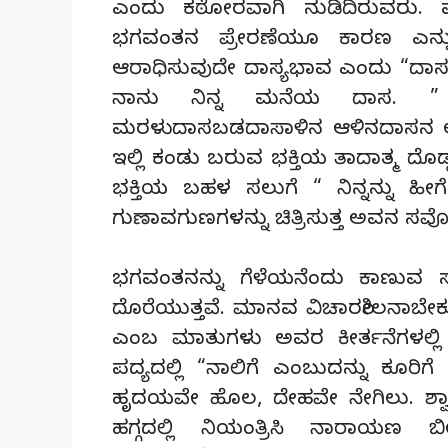
ಎಂದು ಕಠೋರವಾಗಿ ನುಡಿದಿರುವರು. ಮನುಷ
ಭಗವಂತನ ಪ್ರೇರಣೆಯೂ ಕಾರಣ ಎನ್ನ
ಆರಾಧಿಸುವುದೇ ದಾಸ್ಯಭಾವ ಎಂದು “ದಾಸದ
ನಾನು ನಿನ್ನ ಮನೆಯ ದಾಸ. 
ಮರಳುದಾಸಬಡದಾಸಾಳಿನ ಆಳಿನದಾಸನ ಅಡಿ
ಇಲ್ಲಿ ಕಂಡು ಬರುವ ಭಕ್ತಿಯ ತಾದಾತ್ಮ ದೊಡ
ಭಕ್ತಿಯ ಬಹಳ ಸಲುಗೆ “ ನಿನ್ನನ್ನು ಹೀ
ಗುಣಾವಗುಣಗಳನ್ನು ಚಿತ್ರಿಸುತ್ತ ಅವನ ಸರ್ವ
ಭಗವಂತನನ್ನು ಗೆಳೆಯನೆಂದು ಕಾಣುವ ಸ
ದೊರೆಯುತ್ತವೆ. ಮಾನವ ವಿಚಾರಶೀಲನಾಬೇ
ಎಂಬ ಮಾತುಗಳು ಅವರ ಕೀರ್ತನೆಗಳಲ್
ಪದ್ಯದಲ್ಲಿ “ನಾಲಿಗೆ ಎಂಬುದನ್ನು ಕೂರ
ಹೃದಯವೇ ಹೊಲ, ದೇಹವೇ ನೇಗಿಲು. ಶ್ವಾಸ 
ಹಗ್ಗದಲ್ಲಿ ನಿಯಂತ್ರಿಸಿ ನಾರಾಯಣ ಬ