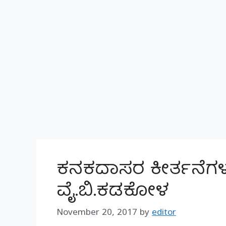
ಕನಕದಾಸರ ಕೀರ್ತನೆಗಳಲ್ಲಿ 
ವೈ.ಬಿ.ಕಡಕೋಳ
November 20, 2017
by
editor