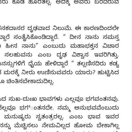
ಸರು ಕೂಡ ಹೊರತಲ್ಲ. ಅದಕ್ಕೆ ಅವರು ಬರೆದಿರುವ
ಬುದು ಕನಕದಾಸರ ದೃಢವಾದ ನಿಲುಮೆ. ಈ ಕಾರಣದಿಂದಲೇ
್ದಾರೆ ಸಂತೈಸಿಕೊಂಡಿದ್ದಾರೆ. “ ದೀನ ನಾನು ಸಮಸ್ತ
ತಿ ಹೀನ ನಾನು” ಎಂಬುದು ಮಹಾಭಕ್ತನ ವಿಚಾರ
 ಸಲಹುವನು ಎಂಬ ದೃಢ ವಿಶ್ವಾಸ ಇವರಿಗಿತ್ತು.
ಸುಗಳಿಗೆ ಧೈಯ ಹೇಳಿದ್ದಾರೆ “ ತಲ್ಲಣಿಸದಿರು ಕಡ್ಯ
ಲಿನ ಮರಕ್ಕೆ ನೀರು ಉಣಿಸುವವರು ಯಾರು? ಹುಟ್ಟಿಸಿದ
 ಚಿಂತಿಸಬೇಕಾದುದಿಲ್ಲ.
ಸಿದ ಸುಖ-ದುಃಖ ಭಾವಗಳು ಎಲ್ಲವೂ ಭಗವಂತನವು.
ೆಲ್ಲವೂ ಭಗªಂತನದೇ. ನಮ್ಮ ಅನುಭವವೆಂಬುದು
ನುಷ್ಯರು ಸ್ವತಂತ್ರರಲ್ಲ. ಎಂಬ ಭಾವ ಇವರ
ನನ್ನು ಮೆಚ್ಚಿಸಲು ನೇಮವಿಲ್ಲದ ಹೋಮ ಬೇಕಾಗಿಲ್ಲ