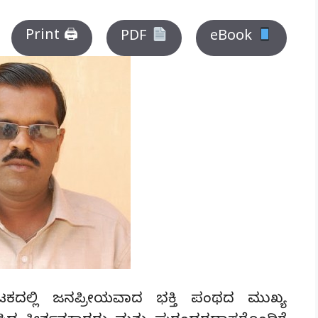
Print 🖨
PDF
eBook
ನಾಟಕದಲ್ಲಿ ಜನಪ್ರೀಯವಾದ ಭಕ್ತಿ ಪಂಥದ ಮುಖ್ಯ