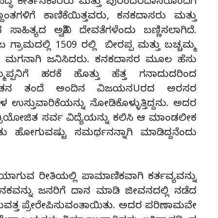
ರಸಿದ್ಧ ಕೀರ್ತನಕಾರರು ಮತ್ತು ಪುರಂದರದಾಸರೊಂದಿಗೆ
ತಗಳಿಗೆ ಕಾಣಿಕೆಯಿತ್ತವರು, ಕನಕದಾಸರು ಮತ್ತು
ಹಿತ್ಯದ ಅಶ್ವಿನಿ ದೇವತೆಗಳೆಂದು ಬಣ್ಣಿಸಲಾಗಿದೆ.
್ರಾಮದಲ್ಲಿ 1509 ರಲ್ಲಿ ಬೀರಪ್ಪ ಮತ್ತು ಬಚ್ಚಮ್ಮ
ಳ ಮಗನಾಗಿ ಜನಿಸಿದರು. ಕನಕದಾಸರ ಮೂಲ ಹೆಸು
್ಮಪ್ಪನಿಗೆ ಹರಕೆ ಹೊತ್ತು ಹೆತ್ತ ಗನಾದುದರಿಂದ
ರು. ಈತನ ತಂದೆ ಅಂದಿನ ವಿಜಯನUರದ ಅರಸರ
ಳ ಉಸ್ತುವಾರಿಕೆಯನ್ನು ನೋಡಿಕೊಳ್ಳುತ್ತಿದ್ದನು. ಅದರ
್ರಿಯೋಜಿತ ಸರ್ವ ವಿದ್ಯೆಯನ್ನು ಕಲಿಸಿ ಆ ಮಾಂಡಲೀಕ
 ಹೋಗುವಷ್ಟು ಸಮರ್ಥನನ್ನಾಗಿ ಮಾಡಿದ್ದನೆಂದು
ಗೆಯಾಗುವ ರೀತಿಯಲ್ಲಿ ಪಾಮಾಣಿಕವಾಗಿ ಕರ್ತವ್ಯವನ್ನು
ಕನಕವನ್ನು ಜನರಿಗೆ ದಾನ ಮಾಡಿ ಜೀವನದಲ್ಲಿ ನಡೆದ
ುವತ್ತ ಪ್ರೇರೇಪಿಸುವಂತಾಯಿತು. ಅದರ ಪರಿಣಾಮವೇ