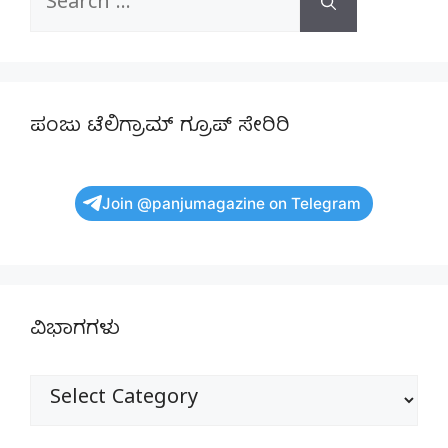
for:
ಪಂಜು ಟೆಲಿಗ್ರಾಮ್ ಗ್ರೂಪ್ ಸೇರಿರಿ
Join @panjumagazine on Telegram
ವಿಭಾಗಗಳು
ವಿಭಾಗಗಳು