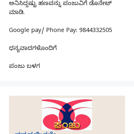
ಅನಿಸಿದ್ದಷ್ಟು ಹಣವನ್ನು ಪಂಜುವಿಗೆ ಡೊನೇಟ್‌
ಮಾಡಿ.
Google pay/ Phone Pay: 9844332505
ಧನ್ಯವಾದಗಳೊಂದಿಗೆ
ಪಂಜು ಬಳಗ