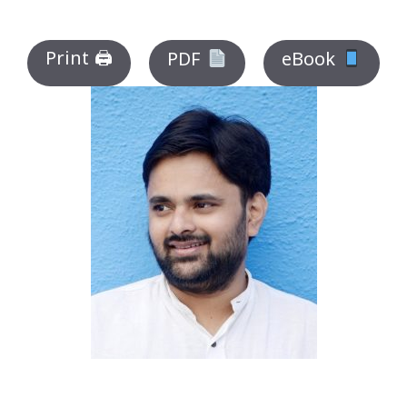
Print 🖨
PDF
eBook