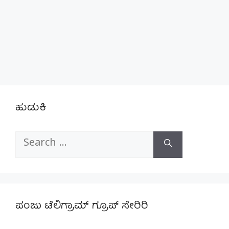
ಹುಡುಕಿ
Search
for:
ಪಂಜು ಟೆಲಿಗ್ರಾಮ್ ಗ್ರೂಪ್ ಸೇರಿರಿ