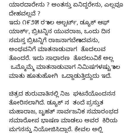
ಯಾರದಾರೇನು ? ಅಂತಸ್ತು ಏನಿದ್ದರೇನು, ಎಲ್ಲವೂ
ದೇಹವಲ್ಲವೆ ?
ಇದು ೧೯೨೫ ರ ಕಾಲ ಆಲ್ಬರ್ಟ್, ಡ್ಯೂಕ್ ಆಫ್
ಯಾರ್ಕ್, ಬ್ರಿಟನ್ನಿನ ಯುವರಾಜ, ಒಂದು ದಿನ
ಸಮಸ್ತ ಬ್ರಿಟನ್ನಿಗೆ ರಾಜನಾಗಬೇಕಾದವನು,
ಅಂಥವನಿಗೆ ಮಾತನಾಡುವಾಗ ತೊದಲುವ
ತೊಂದರೆ. ಇದು ಸಾಧಾರಣ ತೊದಲುವಿಕೆ ಅಲ್ಲ
ಒಮ್ಮೊಮ್ಮೆ ಮಾತನಾಡುವಾಗ ನಿಮಿಷಗಳಷ್ಟು ಕಾಲ
ಮಾತು ಹೂತುಹೋಗಿ ಒದ್ದಾಡುತ್ತಿದ್ದುದು ಇದೆ.
ಚಿತ್ರದ ಶುರುವಾತಿನಲ್ಲಿ ನಿಜ ಘಟನೆಯೊಂದನನ
ತೋರಿಸಲಾಗಿದೆ. ಡ್ಯೂಕ್ ನ ತಂದೆ ಪ್ರಸ್ತುತ
ಮಹಾರಾಜ, ಬೃಹತ್ ಸಾರ್ವಜನಿಕ ಸಮಾರಂಭದ
ಸಮಾರೋಪ ಭಾಷಣ ಮಾಡಲು ಅವರ ಕಿರಿಯ
ಮಗನನ್ನು ನಿಯೋಜಿಸಿದ್ದಾರೆ. ಕೇವಲ ಅಲ್ಲಿ