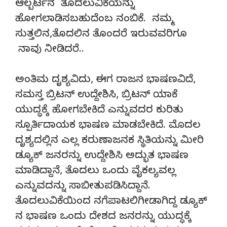
ಆಲ್ಬರ್ಟನ ತೊದಲುವಿಕೆಯನ್ನು
ಹೋಗಲಾಡಿಸಬಹುದೆಂಬ ನಂಬಿಕೆ. ನಮ್ಮ
ಸುತ್ತಲಿನ,ತೊದಲಿನ ತೊಂದರೆ ಇರುವವರಿಗೂ
ನಾವು ನೀಡಿದರೆ..
ಅಂತಿಮ ದೃಶ್ಯವಿದು, ಈಗ ರಾಜನ ಭಾಷಣವಿದೆ,
ಸಮಸ್ತ ಬ್ರಿಟನ್ ಉದ್ದೇಶಿಸಿ, ಬ್ರಿಟನ್ ಯಾಕೆ
ಯುದ್ಧಕ್ಕೆ ಹೋಗಬೇಕಿದೆ ಎನ್ನುವದರ ಕುರಿತು
ಸ್ಪೂರ್ತಿದಾಯಕ ಭಾಷಣ ಮಾಡಬೇಕಿದೆ. ಮೊದಲ
ದೃಶ್ಯದಲ್ಲಿನ ಎಲ್ಲ ಕರುಣಾಜನಕ ಸ್ಥಿತಿಯನ್ನು ಮೀರಿ
ಡ್ಯೂಕ್ ಜನರನ್ನು ಉದ್ದೇಶಿಸಿ ಅದ್ಭುತ ಭಾಷಣ
ಮಾಡಿದ್ದಾನೆ, ತೊದಲು ಒಂದು ವೈಕಲ್ಯವಲ್ಲ
ಎನ್ನುವದನ್ನು ಸಾಬೀತುಪಡಿಸಿದ್ದಾನೆ.
ತೊದಲುವಿಕೆಯಿಂದ ನಗೆಪಾಟಲಿಗೀಡಾಗಿದ್ದ ಡ್ಯೂಕ್
ನ ಭಾಷಣ ಒಂದು ದೇಶದ ಜನರನ್ನು ಯುದ್ಧಕ್ಕೆ