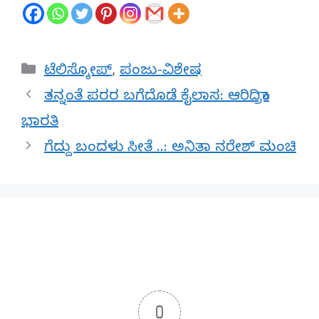
Categories
ಟೆಲಿಸ್ಕೋಪ್
,
ಪಂಜು-ವಿಶೇಷ
ತನ್ನಂತೆ ಪರರ ಬಗೆದೊಡೆ ಕೈಲಾಸ: ಆರಿದ್ರಿಕಾ
ಭಾರತಿ
ಗೆದ್ದು ಬಂದಳು ಸೀತೆ ..: ಅನಿತಾ ನರೇಶ್ ಮಂಚಿ
0