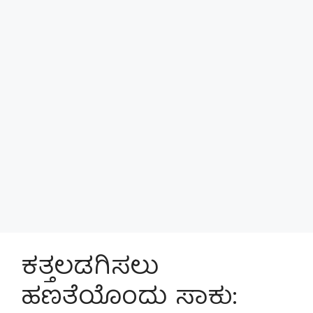
ಕತ್ತಲಡಗಿಸಲು
ಹಣತೆಯೊಂದು ಸಾಕು: