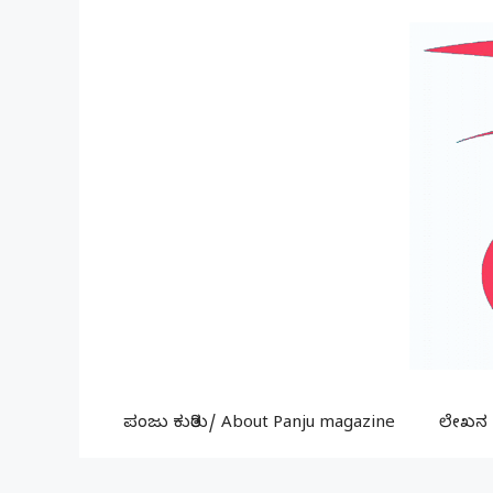
Skip
to
content
ಪಂಜು ಕುರಿತು/ About Panju magazine
ಲೇಖನ ಕ