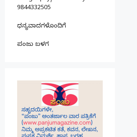
9844332505
ಧನ್ಯವಾದಗಳೊಂದಿಗೆ
ಪಂಜು ಬಳಗ