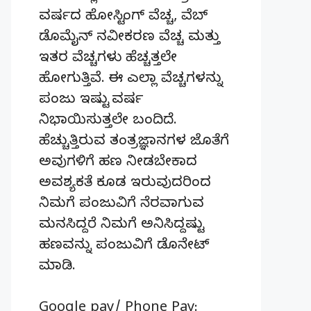
ವರ್ಷದ ಹೋಸ್ಟಿಂಗ್‌ ವೆಚ್ಚ, ವೆಬ್‌
ಡೊಮೈನ್‌ ನವೀಕರಣ ವೆಚ್ಚ ಮತ್ತು
ಇತರ ವೆಚ್ಚಗಳು ಹೆಚ್ಚತ್ತಲೇ
ಹೋಗುತ್ತಿವೆ. ಈ ಎಲ್ಲಾ ವೆಚ್ಚಗಳನ್ನು
ಪಂಜು ಇಷ್ಟು ವರ್ಷ
ನಿಭಾಯಿಸುತ್ತಲೇ ಬಂದಿದೆ.
ಹೆಚ್ಚುತ್ತಿರುವ ತಂತ್ರಜ್ಞಾನಗಳ ಜೊತೆಗೆ
ಅವುಗಳಿಗೆ ಹಣ ನೀಡಬೇಕಾದ
ಅವಶ್ಯಕತೆ ಕೂಡ ಇರುವುದರಿಂದ
ನಿಮಗೆ ಪಂಜುವಿಗೆ ನೆರವಾಗುವ
ಮನಸಿದ್ದರೆ ನಿಮಗೆ ಅನಿಸಿದ್ದಷ್ಟು
ಹಣವನ್ನು ಪಂಜುವಿಗೆ ಡೊನೇಟ್‌
ಮಾಡಿ.
Google pay/ Phone Pay: