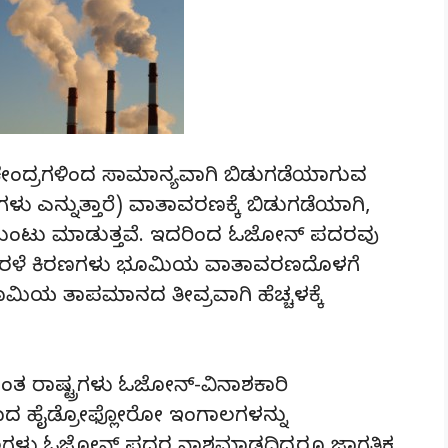
ಣ ಕೇಂದ್ರಗಳಿಂದ ಸಾಮಾನ್ಯವಾಗಿ ಬಿಡುಗಡೆಯಾಗುವ
ು ಎನ್ನುತ್ತಾರೆ) ವಾತಾವರಣಕ್ಕೆ ಬಿಡುಗಡೆಯಾಗಿ,
ಂಟು ಮಾಡುತ್ತವೆ. ಇದರಿಂದ ಓಜೋನ್ ಪದರವು
 ನೇರಳೆ ಕಿರಣಗಳು ಭೂಮಿಯ ವಾತಾವರಣದೊಳಗೆ
ಮಿಯ ತಾಪಮಾನದ ತೀವ್ರವಾಗಿ ಹೆಚ್ಚಳಕ್ಕೆ
ತ ರಾಷ್ಟ್ರಗಳು ಓಜೋನ್-ವಿನಾಶಕಾರಿ
ದ ಹೈಡ್ರೋಫ್ಲೋರೋ ಇಂಗಾಲಗಳನ್ನು