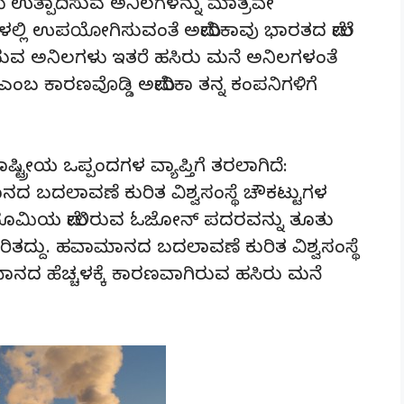
ು ಉತ್ಪಾದಿಸುವ ಅನಿಲಗಳನ್ನು ಮಾತ್ರವೇ
ಲ್ಲಿ ಉಪಯೋಗಿಸುವಂತೆ ಅಮೇರಿಕಾವು ಭಾರತದ ಮೇಲೆ
ಬಳಸುವ ಅನಿಲಗಳು ಇತರೆ ಹಸಿರು ಮನೆ ಅನಿಲಗಳಂತೆ
ಬ ಕಾರಣವೊಡ್ಡಿ ಅಮೇರಿಕಾ ತನ್ನ ಕಂಪನಿಗಳಿಗೆ
ರೀಯ ಒಪ್ಪಂದಗಳ ವ್ಯಾಪ್ತಿಗೆ ತರಲಾಗಿದೆ:
 ಬದಲಾವಣೆ ಕುರಿತ ವಿಶ್ವಸಂಸ್ಥೆ ಚೌಕಟ್ಟುಗಳ
 ಭೂಮಿಯ ಮೇಲಿರುವ ಓಜೋನ್ ಪದರವನ್ನು ತೂತು
ತದ್ದು. ಹವಾಮಾನದ ಬದಲಾವಣೆ ಕುರಿತ ವಿಶ್ವಸಂಸ್ಥೆ
ದ ಹೆಚ್ಚಳಕ್ಕೆ ಕಾರಣವಾಗಿರುವ ಹಸಿರು ಮನೆ