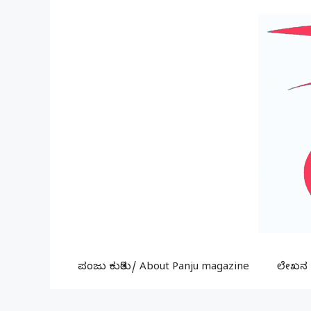
Skip
to
content
ಪಂಜು ಕುರಿತು/ About Panju magazine
ಲೇಖನ ಕ