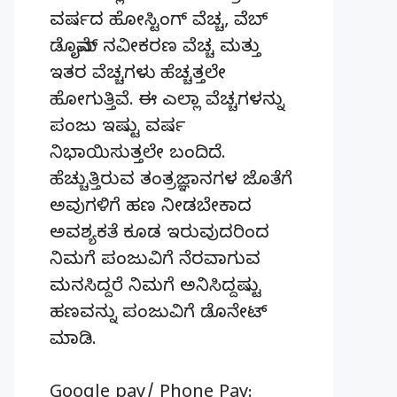
ವರ್ಷದ ಹೋಸ್ಟಿಂಗ್‌ ವೆಚ್ಚ, ವೆಬ್‌
ಡೊಮೈನ್‌ ನವೀಕರಣ ವೆಚ್ಚ ಮತ್ತು
ಇತರ ವೆಚ್ಚಗಳು ಹೆಚ್ಚತ್ತಲೇ
ಹೋಗುತ್ತಿವೆ. ಈ ಎಲ್ಲಾ ವೆಚ್ಚಗಳನ್ನು
ಪಂಜು ಇಷ್ಟು ವರ್ಷ
ನಿಭಾಯಿಸುತ್ತಲೇ ಬಂದಿದೆ.
ಹೆಚ್ಚುತ್ತಿರುವ ತಂತ್ರಜ್ಞಾನಗಳ ಜೊತೆಗೆ
ಅವುಗಳಿಗೆ ಹಣ ನೀಡಬೇಕಾದ
ಅವಶ್ಯಕತೆ ಕೂಡ ಇರುವುದರಿಂದ
ನಿಮಗೆ ಪಂಜುವಿಗೆ ನೆರವಾಗುವ
ಮನಸಿದ್ದರೆ ನಿಮಗೆ ಅನಿಸಿದ್ದಷ್ಟು
ಹಣವನ್ನು ಪಂಜುವಿಗೆ ಡೊನೇಟ್‌
ಮಾಡಿ.
Google pay/ Phone Pay: