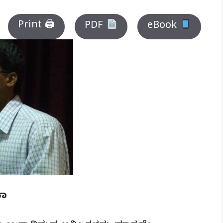
Print 🖨
PDF
eBook
ಕಾ