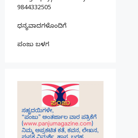
9844332505
ಧನ್ಯವಾದಗಳೊಂದಿಗೆ
ಪಂಜು ಬಳಗ