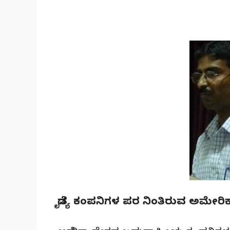
ದೈತ್ಯ ಕಂಪನಿಗಳ ಪರ ನಿಂತಿರುವ ಅಮೇರಿ