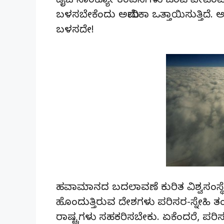
ಡೈಚಿ ಸಾಂಕ್ಯೋ ಕಂಪನಿಗಳು ಜಂಟಿ ಪೇಟ
ಬಳಸಬೇಕೆಂದು ಅಮೇರಿಕಾ ಒತ್ತಾಯಿಸುತ್ತಿದ
ಬಳಸದೇ!
ಹವಾಮಾನದ ಬದಲಾವಣೆ ಕುರಿತ ವಿಶ್ವಸಂಸ್ಥೆ 
ಹೊಂದುತ್ತಿರುವ ದೇಶಗಳು ಪರಿಸರ-ಸ್ನೇಹಿ ತಂ
ರಾಷ್ಟ್ರಗಳು ಸಹಕರಿಸಬೇಕು. ಏಕೆಂದರೆ, ಪರಿಸ