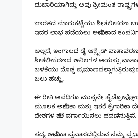
ದುಬಾರಿಯಾಗಿದ್ದು ಅವು ಶ್ರೀಮಂತ ರಾಷ್ಟ್ರಗಳ 
ಭಾರತದ ಮಾರುಕಟ್ಟೆಯು ಶೀತಲೀಕರಣ ಉಪಕರಣಗ
ಇದರ ಲಾಭ ಪಡೆಯಲು ಅಮೇರಿಕಾದ ಕಂಪನಿಗಳು
ಅಲ್ಲದೆ, ಇಂಗಾಲದ ಡೈ ಆಕ್ಸೈಡ್ ವಾತಾವರಣ
ಶೀತಲೀಕರಣದ ಅನಿಲಗಳ ಆಯಸ್ಸು ವಾತಾವರ
ಬಳಕೆಯು ದೊಡ್ಡ ಪ್ರಮಾಣದಲ್ಲಾಗುತ್ತಿರು
ಬಲು ಹೆಚ್ಚು.
ಈ ರೀತಿ ಅವಧಿಗೂ ಮುನ್ನವೇ ಹೈಡ್ರೋಫ್ಲ
ಮೂಲಕ ಅಮೇರಿಕಾ ಮತ್ತು ಇತರೆ ಕೈಗಾರಿಕಾ ದ
ದೇಶಗಳ ಮೇಲೆ ವರ್ಗಾಯಿಸಲು ಹವಣಿಸುತ್ತಿವೆ
ಸದ್ಯ ಅಮೇರಿಕಾ ಪ್ರವಾಸದಲ್ಲಿರುವ ನಮ್ಮ 