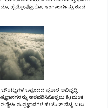
ೆಂಟ್ ಹೊಂದಿರುವ ಪರ್ಯಾಯ ಅನಿಲವನ್ನು ಭಾರತ
ೆ. ಅದೂ, ಹೈಡ್ರೋಫ್ಲೋರೋ ಇಂಗಾಲಗಳನ್ನು ಕೂಡ
ಚೌಕಟ್ಟುಗಳ ಒಪ್ಪಂದದ ಪ್ರಕಾರ ಅಭಿವೃದ್ಧಿ
ತ್ರಜ್ಞಾನಗಳನ್ನು ಅಳವಡಿಸಿಕೊಳ್ಳಲು ಶ್ರೀಮಂತ
ರ-ಸ್ನೇಹಿ ತಂತ್ರಜ್ಞಾನಗಳ ಪೇಟೆಂಟ್ ವೆಚ್ಚ ಬಲು